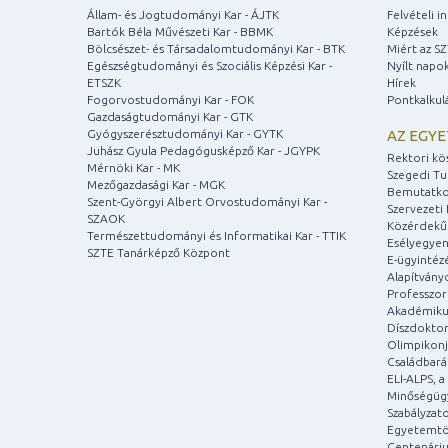
Állam- és Jogtudományi Kar - ÁJTK
Felvételi 
Bartók Béla Művészeti Kar - BBMK
Képzések
Bölcsészet- és Társadalomtudományi Kar - BTK
Miért az S
Egészségtudományi és Szociális Képzési Kar -
Nyílt napo
ETSZK
Hírek
Fogorvostudományi Kar - FOK
Pontkalkul
Gazdaságtudományi Kar - GTK
Gyógyszerésztudományi Kar - GYTK
AZ EGY
Juhász Gyula Pedagógusképző Kar - JGYPK
Rektori kö
Mérnöki Kar - MK
Szegedi T
Mezőgazdasági Kar - MGK
Bemutatko
Szent-Györgyi Albert Orvostudományi Kar -
Szervezeti 
SZAOK
Közérdekű
Természettudományi és Informatikai Kar - TTIK
Esélyegyen
SZTE Tanárképző Központ
E-ügyintéz
Alapítvány
Professzori
Akadémiku
Díszdoktor
Olimpikonj
Családbar
ELI-ALPS, 
Minőségüg
Szabályzat
Egyetemtö
Centenári