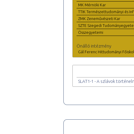
MK Mérnöki Kar
TTIK Természettudományi és Inf
ZMK Zeneművészeti Kar
SZTE Szegedi Tudományegyet
Összegyetemi
Önálló intézmény
Gál Ferenc Hittudományi Főisko
SLAT1-1 - A szlávok történelm