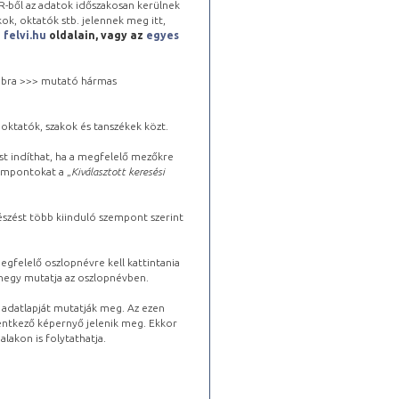
-ből az adatok időszakosan kerülnek
kok, oktatók stb. jelennek meg itt,
a
felvi.hu
oldalain, vagy az
egyes
 jobbra >>> mutató hármas
oktatók, szakok és tanszékek közt.
st indíthat, ha a megfelelő mezőkre
zempontokat a „
Kiválasztott keresési
észést több kiinduló szempont szerint
gfelelő oszlopnévre kell kattintania
lhegy mutatja az oszlopnévben.
s adatlapját mutatják meg. Az ezen
lentkező képernyő jelenik meg. Ekkor
lakon is folytathatja.