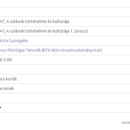
AT, A szlávok történelme és kultúrája
AT, A szlávok történelme és kultúrája 1. (orosz)
kola Gyöngyike
osz Filológiai Tanszék
(
BTK Bölcsészettudományi Kar
)
ti 2.00
ncs korlát
ncsenek
Utols