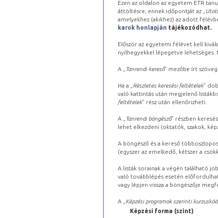
Ezen az oldalon az egyetem ETR tanu
áttöltésre, ennek időpontját az „
Utols
amelyekhez (akikhez) az adott félév
karok honlapján
tájékozódhat.
Először az egyetemi félévet kell kivála
nyílhegyekkel lépegetve lehetséges. Ma
A „
Tanrendi kereső
” mezőbe írt szöveg
Ha a „
Részletes keresési feltételek
” dob
való kattintás után megjelenő listákbó
feltételek
” rész után ellenőrizheti.
A „
Tanrendi böngésző
” részben keresés
lehet elkezdeni (oktatók, szakok, képz
A böngésző és a kereső többoszlopos 
(egyszer az emelkedő, kétszer a csök
A listák sorainak a végén található j
való továbblépés esetén előfordulhat
vagy lépjen vissza a böngészője megfe
A „
Képzési programok szerinti kurzuskód
Képzési forma (szint)