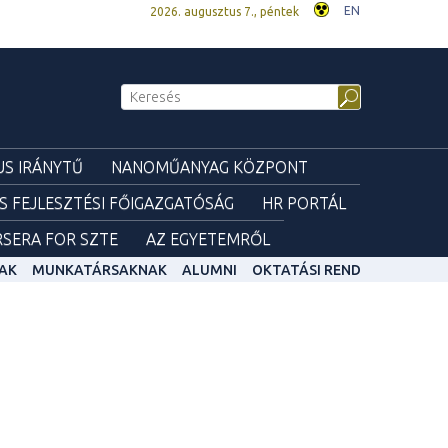
EN
2026. augusztus 7., péntek
S IRÁNYTŰ
NANOMŰANYAG KÖZPONT
ÉS FEJLESZTÉSI FŐIGAZGATÓSÁG
HR PORTÁL
SERA FOR SZTE
AZ EGYETEMRŐL
AK
MUNKATÁRSAKNAK
ALUMNI
OKTATÁSI REND