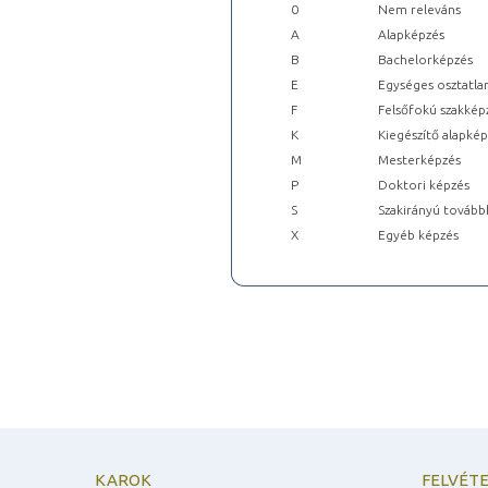
0
Nem releváns
A
Alapképzés
B
Bachelorképzés
E
Egységes osztatla
F
Felsőfokú szakkép
K
Kiegészítő alapké
M
Mesterképzés
P
Doktori képzés
S
Szakirányú tovább
X
Egyéb képzés
KAROK
FELVÉTE