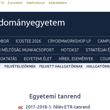
ZTE
Észrevétel
Telefonkönyv
Adatvédelem
udományegyetem
ZOBOR
ICOSTEE 2026
CRYOEMWORKSHOP LP
CAMPU
I MÉLTÓSÁG MUNKACSOPORT
HOTDK37
STRATÉGIAI 
OKTATÁS
EGYETEMI ÉLET
HÍREK, ESEMÉNYEK
COUR
T
FELVÉTELIZŐKNEK
FELVETT HALLGATÓKNAK
HALLGATÓKN
Egyetemi tanrend
2017-2018-1. félév ETR-tanrend