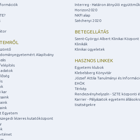
információk
Interreg - Határon átnyúló együttmű
Horizon2020
ZTE?
NKFI alap
k
Széchenyi 2020
átor
BETEGELLÁTÁS
Szent-Györgyi Albert Klinikai Központ
ETEMRŐL
Klinikák
szöntő
Klinikai ügyeletek
udományegyetemért Alapítvány
zás
HASZNOS LINKEK
felépítés
Egyetemi klubok
 adatok
Klebelsberg Könyvtár
lőség
József Attila Tanulmányi és Informác
és
EHÖK
ok
Térkép
 kar
Rendezvényhelyszín - SZTE központi é
saink
Karrier - Pályázatok egyetemi állásokr
aink
tisztségekre
aink
át Egyetem
a szegedi lézeres kutatóközpont
y
ok
rténet
um