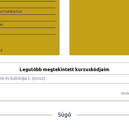
ormatikai Kar
em
la
Legutóbb megtekintett kurzuskódjaim
e és kultúrája 1. (orosz)
Utols
Súgó