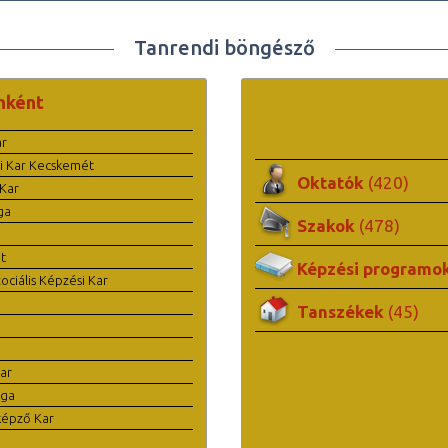
Tanrendi böngésző
nként
ar
i Kar Kecskemét
Oktatók
(420)
Kar
ga
Szakok
(478)
t
Képzési programo
ciális Képzési Kar
Tanszékek
(45)
ar
ága
képző Kar