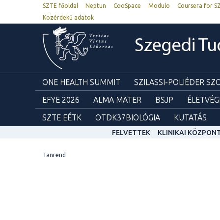
SZTE főoldal
Neptun
CooSpace
Modulo
Coursera for S
Közérdekű adatok
Szegedi T
ONE HEALTH SUMMIT
SZILASSI-POLIÉDER S
EFYE 2026
ALMA MATER
BSJP
ÉLETVÉG
SZTE EÉTK
OTDK37BIOLÓGIA
KUTATÁS
FELVETTEK
KLINIKAI KÖZPON
Tanrend