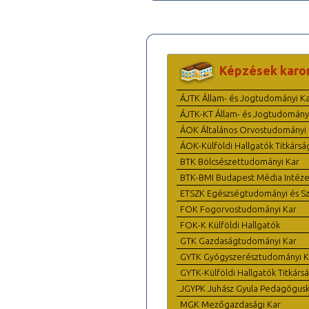
Képzések karo
ÁJTK Állam- és Jogtudományi K
ÁJTK-KT Állam- és Jogtudomány
ÁOK Általános Orvostudományi 
ÁOK-Külföldi Hallgatók Titkársá
BTK Bölcsészettudományi Kar
BTK-BMI Budapest Média Intéze
ETSZK Egészségtudományi és Szo
FOK Fogorvostudományi Kar
FOK-K Külföldi Hallgatók
GTK Gazdaságtudományi Kar
GYTK Gyógyszerésztudományi K
GYTK-Külföldi Hallgatók Titkárs
JGYPK Juhász Gyula Pedagógus
MGK Mezőgazdasági Kar