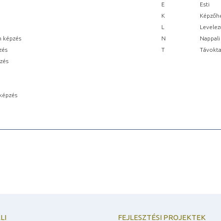
E
Esti
K
Képzőhe
L
Levelez
n képzés
N
Nappali
zés
T
Távokta
pzés
képzés
LI
FEJLESZTÉSI PROJEKTEK