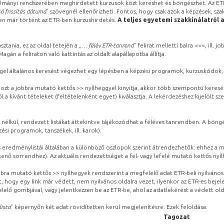
lmányi rendszerében meghirdetett kurzusok közt kereshet és böngészhet. Az ETR
ó frissítés dátuma
” szövegnél ellenőrizheti. Fontos, hogy csak azok a képzések, sza
ben már történt az ETR-ben kurzushirdetés.
A teljes egyetemi szakkínálatról 
sztania, ez az oldal tetején a „
… félév ETR-tanrend
” felirat melletti balra <<<, ill.
gán a feliraton való kattintás az oldalt alapállapotba állítja.
gel általános keresést végezhet egy lépésben a képzési programok, kurzuskódok, 
ozt a jobbra mutató kettős >> nyílheggyel kinyitja, akkor több szempontú keresé
l a kívánt tételeket (feltételenként egyet) kiválasztja. A lekérdezéshez kijelölt s
 nélkül, rendezett listákat áttekintve tájékozódhat a féléves tanrendben. A böng
ési programok, tanszékek, ill. karok).
eredménylistái általában a különböző oszlopok szerint átrendezhetők: ehhez a me
kenő sorrendhez). Az aktuális rendezettséget a fel- vagy lefelé mutató kettős nyí
obbra mutató kettős >> nyílhegyek rendszerint a megfelelő adat ETR-beli nyilváno
, hogy egy link már védett, nem nyilvános oldalra vezet, ilyenkor az ETR-es beje
lelő gombjával, vagy jelentkezzen be az ETR-be, ahol az adatlekérést a védett olda
lista
” képernyőn két adat rövidítetten kerül megjelenítésre. Ezek feloldása:
Tagozat