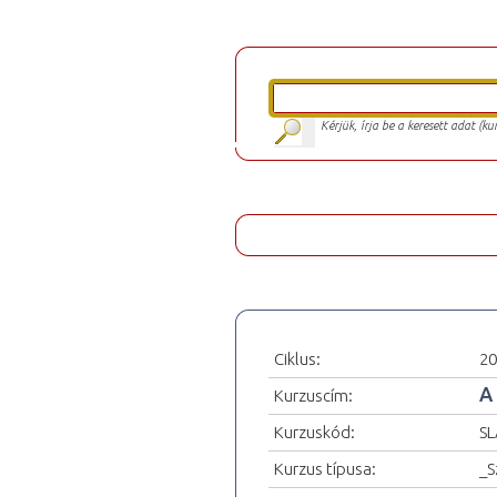
Kérjük, írja be a keresett adat (k
Ciklus:
20
A
Kurzuscím:
Kurzuskód:
SL
Kurzus típusa:
_S