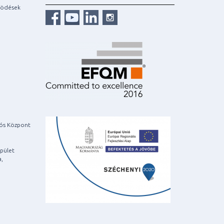
ködések
iós Központ
pület
a,