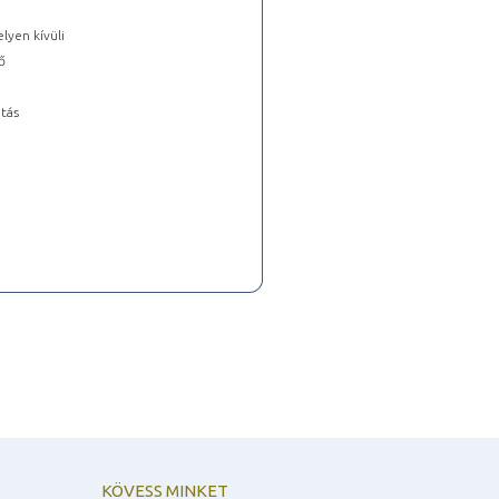
lyen kívüli
ő
tás
KÖVESS MINKET