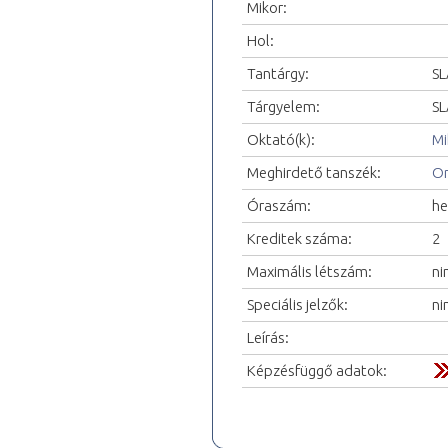
Mikor:
Hol:
Tantárgy:
SL
Tárgyelem:
SL
Oktató(k):
Mi
Meghirdető tanszék:
Or
Óraszám:
he
Kreditek száma:
2
Maximális létszám:
ni
Speciális jelzők:
ni
Leírás:
Képzésfüggő adatok: