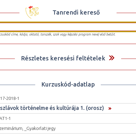
Tanrendi kereső
urzuskód címe, kódja, oktató, tanszék, szak vagy képzési program neve) első betűit.
Részletes keresési feltételek
Kurzuskód-adatlap
17-2018-1
 szlávok történelme és kultúrája 1. (orosz)
AT1-1
zeminárium, _Gyakorlati jegy