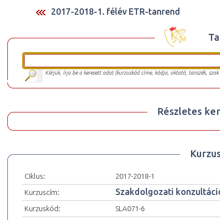
2017-2018-1. félév ETR-tanrend
Ta
Kérjük, írja be a keresett adat (kurzuskód címe, kódja, oktató, tanszék, szak
Részletes ker
Kurzu
Ciklus:
2017-2018-1
Szakdolgozati konzultáci
Kurzuscím:
Kurzuskód:
SLA071-6