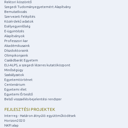
Rektori köszöntő
Szegedi Tudományegyetemért Alapítvány
Bemutatkozás
Szervezeti felépítés
Közérdekű adatok
Esélyegyenlőség
E-ügyintézés
Alapítványok
Professzori kar
Akadémikusaink
Díszdoktoraink
Olimpikonjaink
Családbarát Egyetem
ELI-ALPS, a szegedi lézeres kutatóközpont
Minőségügy
Szabályzatok
Egyetemtörténet
Centenárium
Egyetemi élet
Egyetemi Értesítő
Belső visszaélés-bejelentési rendszer
FEJLESZTÉSI PROJEKTEK
Interreg - Határon átnyúló együttműködések
Horizon2020
NKFI alap