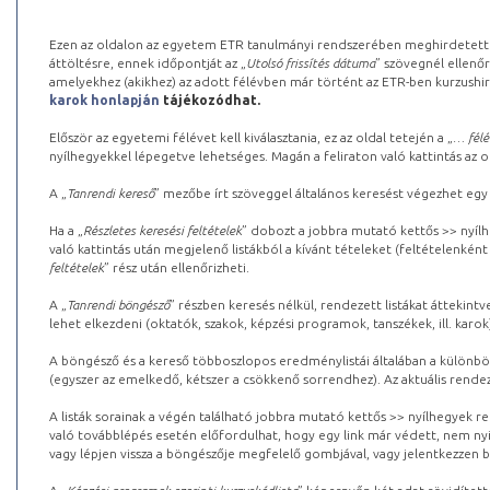
Ezen az oldalon az egyetem ETR tanulmányi rendszerében meghirdetett k
áttöltésre, ennek időpontját az „
Utolsó frissítés dátuma
” szövegnél ellenőr
amelyekhez (akikhez) az adott félévben már történt az ETR-ben kurzushi
karok honlapján
tájékozódhat.
Először az egyetemi félévet kell kiválasztania, ez az oldal tetején a „
… félé
nyílhegyekkel lépegetve lehetséges. Magán a feliraton való kattintás az old
A „
Tanrendi kereső
” mezőbe írt szöveggel általános keresést végezhet egy
Ha a „
Részletes keresési feltételek
” dobozt a jobbra mutató kettős >> nyílh
való kattintás után megjelenő listákból a kívánt tételeket (feltételenként
feltételek
” rész után ellenőrizheti.
A „
Tanrendi böngésző
” részben keresés nélkül, rendezett listákat áttekin
lehet elkezdeni (oktatók, szakok, képzési programok, tanszékek, ill. karok
A böngésző és a kereső többoszlopos eredménylistái általában a különböz
(egyszer az emelkedő, kétszer a csökkenő sorrendhez). Az aktuális rendez
A listák sorainak a végén található jobbra mutató kettős >> nyílhegyek r
való továbblépés esetén előfordulhat, hogy egy link már védett, nem nyi
vagy lépjen vissza a böngészője megfelelő gombjával, vagy jelentkezzen be