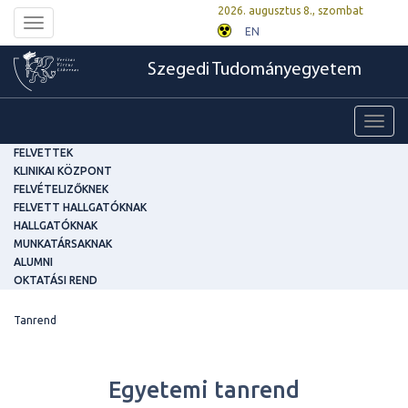
2026. augusztus 8., szombat
Toggle
EN
navigation
Szegedi Tudományegyetem
Toggl
navig
FELVETTEK
KLINIKAI KÖZPONT
FELVÉTELIZŐKNEK
FELVETT HALLGATÓKNAK
HALLGATÓKNAK
MUNKATÁRSAKNAK
ALUMNI
OKTATÁSI REND
Tanrend
Egyetemi tanrend