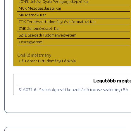
JGYPK Juhász Gyula Pedagógusképző Kar
MGK Mezőgazdasági Kar
MK Mérnöki Kar
TTIK Természettudományi és Informatikai Kar
ZMK Zeneművészeti Kar
SZTE Szegedi Tudományegyetem
Összegyetemi
Önálló intézmény
Gál Ferenc Hittudományi Főiskola
Legutóbb megte
SLA071-6 - Szakdolgozati konzultáció (orosz szakirány) BA