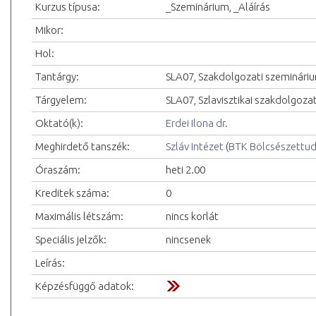
Kurzus típusa:
_Szeminárium, _Aláírás
Mikor:
Hol:
Tantárgy:
SLA07, Szakdolgozati szeminári
Tárgyelem:
SLA07, Szlavisztikai szakdolgoza
Oktató(k):
Erdei Ilona dr.
Meghirdető tanszék:
Szláv Intézet
(
BTK Bölcsészettu
Óraszám:
heti 2.00
Kreditek száma:
0
Maximális létszám:
nincs korlát
Speciális jelzők:
nincsenek
Leírás:
Képzésfüggő adatok: