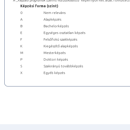
A „
Képzési programok szerinti kurzuskódlista
” képernyőn két adat rövidített
Képzési forma (szint)
0
Nem releváns
A
Alapképzés
B
Bachelorképzés
E
Egységes osztatlan képzés
F
Felsőfokú szakképzés
K
Kiegészítő alapképzés
M
Mesterképzés
P
Doktori képzés
S
Szakirányú továbbképzés
X
Egyéb képzés