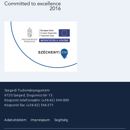
Szegedi Tudományegyetem
6720 Szeged, Dugonics tér 13.
Központi telefonszám: (+36-62) 544-000
Központi fax: (+36-62) 546-371
Adatvédelem
Impresszum
Segítség