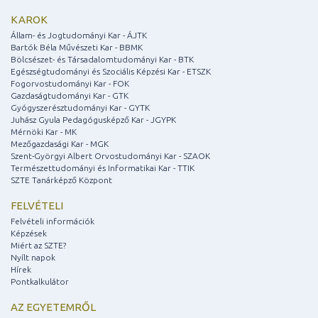
KAROK
Állam- és Jogtudományi Kar - ÁJTK
Bartók Béla Művészeti Kar - BBMK
Bölcsészet- és Társadalomtudományi Kar - BTK
Egészségtudományi és Szociális Képzési Kar - ETSZK
Fogorvostudományi Kar - FOK
Gazdaságtudományi Kar - GTK
Gyógyszerésztudományi Kar - GYTK
Juhász Gyula Pedagógusképző Kar - JGYPK
Mérnöki Kar - MK
Mezőgazdasági Kar - MGK
Szent-Györgyi Albert Orvostudományi Kar - SZAOK
Természettudományi és Informatikai Kar - TTIK
SZTE Tanárképző Központ
FELVÉTELI
Felvételi információk
Képzések
Miért az SZTE?
Nyílt napok
Hírek
Pontkalkulátor
AZ EGYETEMRŐL