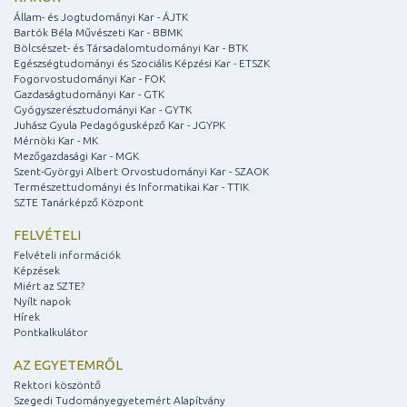
Állam- és Jogtudományi Kar - ÁJTK
Bartók Béla Művészeti Kar - BBMK
Bölcsészet- és Társadalomtudományi Kar - BTK
Egészségtudományi és Szociális Képzési Kar - ETSZK
Fogorvostudományi Kar - FOK
Gazdaságtudományi Kar - GTK
Gyógyszerésztudományi Kar - GYTK
Juhász Gyula Pedagógusképző Kar - JGYPK
Mérnöki Kar - MK
Mezőgazdasági Kar - MGK
Szent-Györgyi Albert Orvostudományi Kar - SZAOK
Természettudományi és Informatikai Kar - TTIK
SZTE Tanárképző Központ
FELVÉTELI
Felvételi információk
Képzések
Miért az SZTE?
Nyílt napok
Hírek
Pontkalkulátor
AZ EGYETEMRŐL
Rektori köszöntő
Szegedi Tudományegyetemért Alapítvány