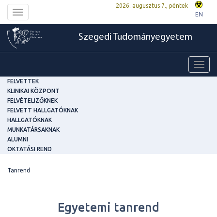
2026. augusztus 7., péntek
Toggle
EN
navigation
Szegedi Tudományegyetem
Toggl
navig
FELVETTEK
KLINIKAI KÖZPONT
FELVÉTELIZŐKNEK
FELVETT HALLGATÓKNAK
HALLGATÓKNAK
MUNKATÁRSAKNAK
ALUMNI
OKTATÁSI REND
Tanrend
Egyetemi tanrend