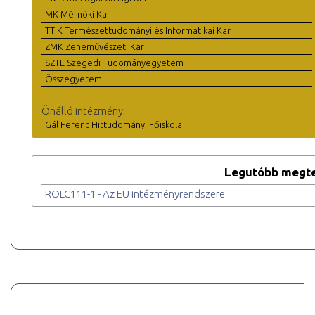
MK Mérnöki Kar
TTIK Természettudományi és Informatikai Kar
ZMK Zeneművészeti Kar
SZTE Szegedi Tudományegyetem
Összegyetemi
Önálló intézmény
Gál Ferenc Hittudományi Főiskola
Legutóbb megte
ROLC111-1 - Az EU intézményrendszere