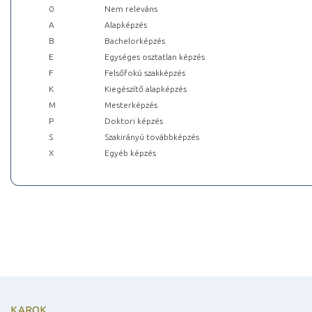
0
Nem releváns
A
Alapképzés
B
Bachelorképzés
E
Egységes osztatlan képzés
F
Felsőfokú szakképzés
K
Kiegészítő alapképzés
M
Mesterképzés
P
Doktori képzés
S
Szakirányú továbbképzés
X
Egyéb képzés
KAROK