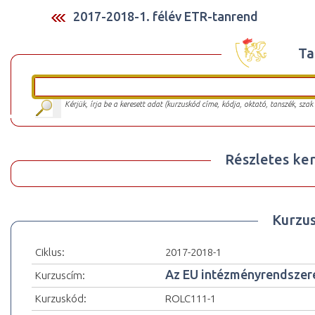
2017-2018-1. félév ETR-tanrend
Ta
Kérjük, írja be a keresett adat (kurzuskód címe, kódja, oktató, tanszék, szak
Részletes ker
Kurzu
Ciklus:
2017-2018-1
Az EU intézményrendszer
Kurzuscím:
Kurzuskód:
ROLC111-1