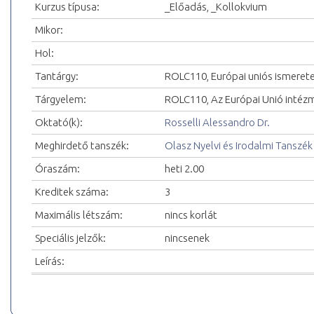
Kurzus típusa:
_Előadás, _Kollokvium
Mikor:
Hol:
Tantárgy:
ROLC110, Európai uniós ismeret
Tárgyelem:
ROLC110, Az Európai Unió intéz
Oktató(k):
Rosselli Alessandro Dr.
Meghirdető tanszék:
Olasz Nyelvi és Irodalmi Tanszék
Óraszám:
heti 2.00
Kreditek száma:
3
Maximális létszám:
nincs korlát
Speciális jelzők:
nincsenek
Leírás: