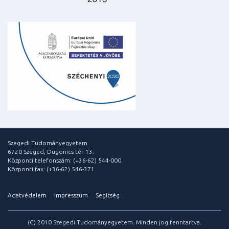
Szegedi Tudományegyetem
6720 Szeged, Dugonics tér 13.
Központi telefonszám: (+36-62) 544-000
Központi fax: (+36-62) 546-371
Adatvédelem
Impresszum
Segítség
(C) 2010 Szegedi Tudományegyetem. Minden jog fenntartva.