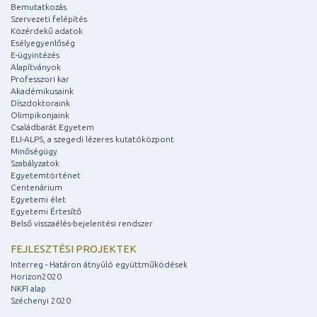
Bemutatkozás
Szervezeti felépítés
Közérdekű adatok
Esélyegyenlőség
E-ügyintézés
Alapítványok
Professzori kar
Akadémikusaink
Díszdoktoraink
Olimpikonjaink
Családbarát Egyetem
ELI-ALPS, a szegedi lézeres kutatóközpont
Minőségügy
Szabályzatok
Egyetemtörténet
Centenárium
Egyetemi élet
Egyetemi Értesítő
Belső visszaélés-bejelentési rendszer
FEJLESZTÉSI PROJEKTEK
Interreg - Határon átnyúló együttműködések
Horizon2020
NKFI alap
Széchenyi 2020