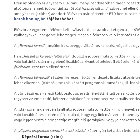
Ezen az oldalon az egyetem ETR tanulmányi rendszerében meghirdetett k
áttöltésre, ennek időpontját az „
Utolsó frissítés dátuma
” szövegnél ellenőr
amelyekhez (akikhez) az adott félévben már történt az ETR-ben kurzushi
karok honlapján
tájékozódhat.
Először az egyetemi félévet kell kiválasztania, ez az oldal tetején a „
… félé
nyílhegyekkel lépegetve lehetséges. Magán a feliraton való kattintás az old
A „
Tanrendi kereső
” mezőbe írt szöveggel általános keresést végezhet egy
Ha a „
Részletes keresési feltételek
” dobozt a jobbra mutató kettős >> nyílh
való kattintás után megjelenő listákból a kívánt tételeket (feltételenként
feltételek
” rész után ellenőrizheti.
A „
Tanrendi böngésző
” részben keresés nélkül, rendezett listákat áttekin
lehet elkezdeni (oktatók, szakok, képzési programok, tanszékek, ill. karok
A böngésző és a kereső többoszlopos eredménylistái általában a különböz
(egyszer az emelkedő, kétszer a csökkenő sorrendhez). Az aktuális rendez
A listák sorainak a végén található jobbra mutató kettős >> nyílhegyek r
való továbblépés esetén előfordulhat, hogy egy link már védett, nem nyi
vagy lépjen vissza a böngészője megfelelő gombjával, vagy jelentkezzen be
A „
Képzési programok szerinti kurzuskódlista
” képernyőn két adat rövidített
Képzési forma (szint)