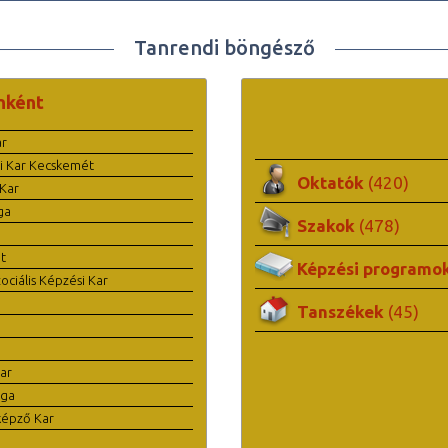
Tanrendi böngésző
nként
ar
i Kar Kecskemét
Oktatók
(420)
Kar
ga
Szakok
(478)
t
Képzési programo
ciális Képzési Kar
Tanszékek
(45)
ar
ága
képző Kar