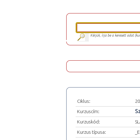
Kérjük, írja be a keresett adat (k
Ciklus:
20
S
Kurzuscím:
Kurzuskód:
SL
Kurzus típusa:
_E