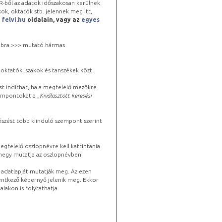
-ből az adatok időszakosan kerülnek
kok, oktatók stb. jelennek meg itt,
a
felvi.hu
oldalain, vagy az
egyes
 jobbra >>> mutató hármas
oktatók, szakok és tanszékek közt.
st indíthat, ha a megfelelő mezőkre
zempontokat a „
Kiválasztott keresési
észést több kiinduló szempont szerint
gfelelő oszlopnévre kell kattintania
lhegy mutatja az oszlopnévben.
s adatlapját mutatják meg. Az ezen
lentkező képernyő jelenik meg. Ekkor
lakon is folytathatja.