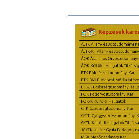
Képzések karo
ÁJTK Állam- és Jogtudományi K
ÁJTK-KT Állam- és Jogtudomány
ÁOK Általános Orvostudományi 
ÁOK-Külföldi Hallgatók Titkársá
BTK Bölcsészettudományi Kar
BTK-BMI Budapest Média Intéze
ETSZK Egészségtudományi és Szo
FOK Fogorvostudományi Kar
FOK-K Külföldi Hallgatók
GTK Gazdaságtudományi Kar
GYTK Gyógyszerésztudományi K
GYTK-Külföldi Hallgatók Titkárs
JGYPK Juhász Gyula Pedagógus
MGK Mezőgazdasági Kar