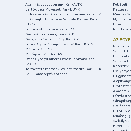
Állam- és Jogtudományi Kar - ÁJTK
Felvételi 
Bartók Béla Művészeti Kar - BBMK
Képzések
Bölcsészet- és Társadalomtudományi Kar - BTK
Miért az S
Egészségtudományi és Szociális Képzési Kar -
Nyílt napo
ETSZK
Hírek
Fogorvostudományi Kar - FOK
Pontkalkul
Gazdaságtudományi Kar - GTK
Gyógyszerésztudományi Kar - GYTK
AZ EGY
Juhász Gyula Pedagógusképző Kar - JGYPK
Rektori kö
Mérnöki Kar - MK
Szegedi T
Mezőgazdasági Kar - MGK
Bemutatko
Szent-Györgyi Albert Orvostudományi Kar -
Szervezeti 
SZAOK
Közérdekű
Természettudományi és Informatikai Kar - TTIK
Esélyegyen
SZTE Tanárképző Központ
E-ügyintéz
Alapítvány
Professzori
Akadémiku
Díszdoktor
Olimpikonj
Családbar
ELI-ALPS, 
Minőségüg
Szabályzat
Egyetemtö
Centenári