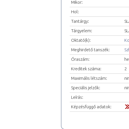
Mikor:
Hol:
Tantárgy:
SL
Tárgyelem:
SL
Oktató(k):
Ko
Meghirdető tanszék:
Sz
Óraszám:
he
Kreditek száma:
2
Maximális létszám:
ni
Speciális jelzők:
ni
Leírás:
Képzésfüggő adatok: