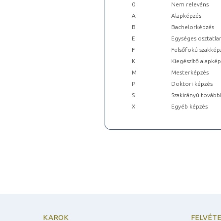
0
Nem releváns
A
Alapképzés
B
Bachelorképzés
E
Egységes osztatla
F
Felsőfokú szakkép
K
Kiegészítő alapké
M
Mesterképzés
P
Doktori képzés
S
Szakirányú tovább
X
Egyéb képzés
KAROK
FELVÉTE