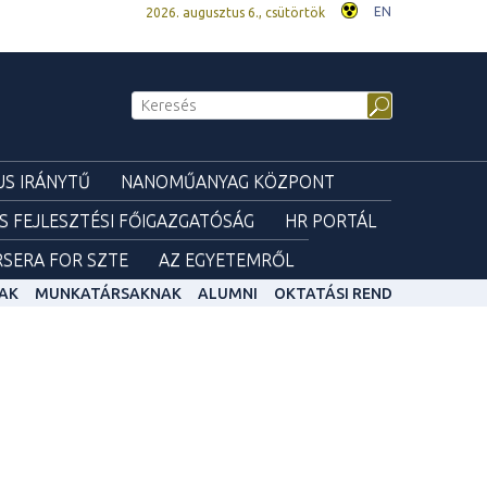
EN
2026. augusztus 6., csütörtök
S IRÁNYTŰ
NANOMŰANYAG KÖZPONT
ÉS FEJLESZTÉSI FŐIGAZGATÓSÁG
HR PORTÁL
SERA FOR SZTE
AZ EGYETEMRŐL
AK
MUNKATÁRSAKNAK
ALUMNI
OKTATÁSI REND