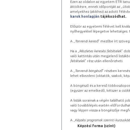
Ezen az oldalon az egyetem ETR tanu
áttöltésre, ennek időpontját az „
Utols
amelyekhez (akikhez) az adott félév
karok honlapján
tájékozódhat.
Először az egyetemi félévet kell kivála
nyílhegyekkel lépegetve lehetséges. Ma
A „
Tanrendi kereső
” mezőbe írt szöveg
Ha a „
Részletes keresési feltételek
” dob
való kattintás után megjelenő listákbó
feltételek
” rész után ellenőrizheti.
A „
Tanrendi böngésző
” részben keresés
lehet elkezdeni (oktatók, szakok, képz
A böngésző és a kereső többoszlopos 
(egyszer az emelkedő, kétszer a csök
A listák sorainak a végén található j
való továbblépés esetén előfordulhat
vagy lépjen vissza a böngészője megfe
A „
Képzési programok szerinti kurzuskód
Képzési forma (szint)