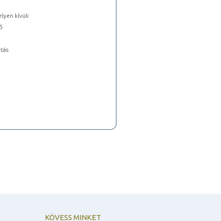
lyen kívüli
ő
tás
KÖVESS MINKET