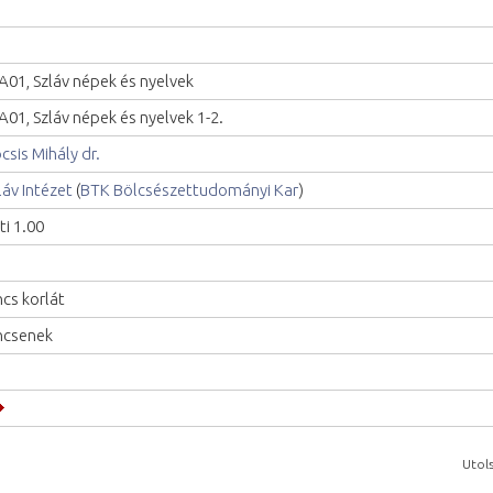
A01, Szláv népek és nyelvek
A01, Szláv népek és nyelvek 1-2.
csis Mihály dr.
láv Intézet
(
BTK Bölcsészettudományi Kar
)
ti 1.00
ncs korlát
ncsenek
Utols