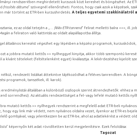
lmányi rendszerében meghirdetett kurzusok közt kereshet és böngészhet. Az ETR
ó frissítés dátuma
” szövegnél ellenőrizheti. Fontos, hogy csak azok a képzések, sza
ben már történt az ETR-ben kurzushirdetés.
A teljes egyetemi szakkínálatról 
sztania, ez az oldal tetején a „
… félév ETR-tanrend
” felirat melletti balra <<<, ill.
gán a feliraton való kattintás az oldalt alapállapotba állítja.
gel általános keresést végezhet egy lépésben a képzési programok, kurzuskódok, 
ozt a jobbra mutató kettős >> nyílheggyel kinyitja, akkor több szempontú keresé
l a kívánt tételeket (feltételenként egyet) kiválasztja. A lekérdezéshez kijelölt s
 nélkül, rendezett listákat áttekintve tájékozódhat a féléves tanrendben. A böng
ési programok, tanszékek, ill. karok).
eredménylistái általában a különböző oszlopok szerint átrendezhetők: ehhez a me
kenő sorrendhez). Az aktuális rendezettséget a fel- vagy lefelé mutató kettős nyí
obbra mutató kettős >> nyílhegyek rendszerint a megfelelő adat ETR-beli nyilváno
, hogy egy link már védett, nem nyilvános oldalra vezet, ilyenkor az ETR-es beje
lelő gombjával, vagy jelentkezzen be az ETR-be, ahol az adatlekérést a védett olda
lista
” képernyőn két adat rövidítetten kerül megjelenítésre. Ezek feloldása:
Tagozat