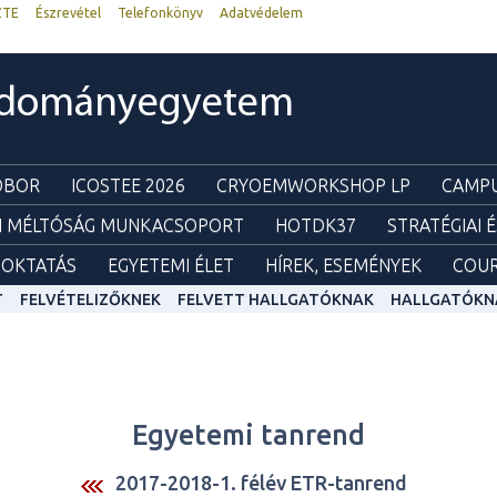
ZTE
Észrevétel
Telefonkönyv
Adatvédelem
udományegyetem
ZOBOR
ICOSTEE 2026
CRYOEMWORKSHOP LP
CAMPU
I MÉLTÓSÁG MUNKACSOPORT
HOTDK37
STRATÉGIAI 
OKTATÁS
EGYETEMI ÉLET
HÍREK, ESEMÉNYEK
COUR
T
FELVÉTELIZŐKNEK
FELVETT HALLGATÓKNAK
HALLGATÓKN
Egyetemi tanrend
2017-2018-1. félév ETR-tanrend