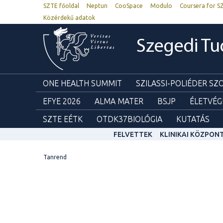
SZTE főoldal
Neptun
CooSpace
Modulo
Coursera for S
Közérdekű adatok
Szegedi T
ONE HEALTH SUMMIT
SZILASSI-POLIÉDER S
EFYE 2026
ALMA MATER
BSJP
ÉLETVÉG
SZTE EÉTK
OTDK37BIOLÓGIA
KUTATÁS
FELVETTEK
KLINIKAI KÖZPON
Tanrend