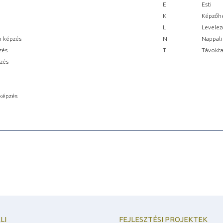
E
Esti
K
Képzőhe
L
Levelez
n képzés
N
Nappali
zés
T
Távokta
pzés
képzés
LI
FEJLESZTÉSI PROJEKTEK