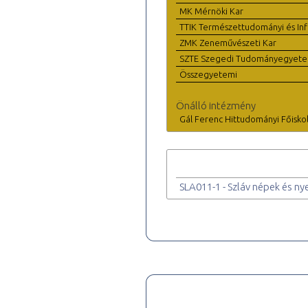
MK Mérnöki Kar
TTIK Természettudományi és Inf
ZMK Zeneművészeti Kar
SZTE Szegedi Tudományegyet
Összegyetemi
Önálló intézmény
Gál Ferenc Hittudományi Főisko
SLA011-1 - Szláv népek és nye