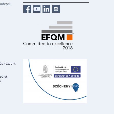
ködések
iós Központ
pület
a,