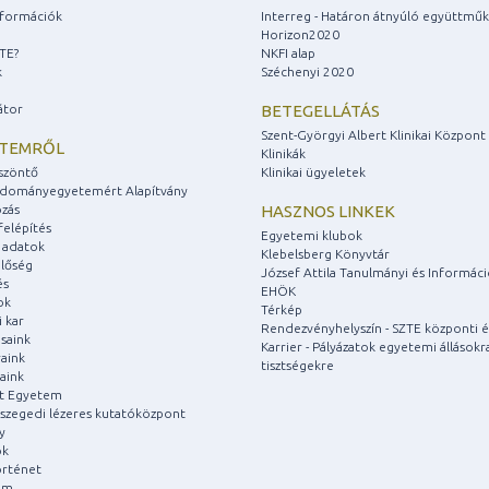
információk
Interreg - Határon átnyúló együttmű
Horizon2020
ZTE?
NKFI alap
k
Széchenyi 2020
átor
BETEGELLÁTÁS
Szent-Györgyi Albert Klinikai Központ
ETEMRŐL
Klinikák
szöntő
Klinikai ügyeletek
udományegyetemért Alapítvány
zás
HASZNOS LINKEK
felépítés
Egyetemi klubok
 adatok
Klebelsberg Könyvtár
lőség
József Attila Tanulmányi és Informác
és
EHÖK
ok
Térkép
 kar
Rendezvényhelyszín - SZTE központi é
saink
Karrier - Pályázatok egyetemi állásokr
aink
tisztségekre
aink
át Egyetem
a szegedi lézeres kutatóközpont
y
ok
rténet
um