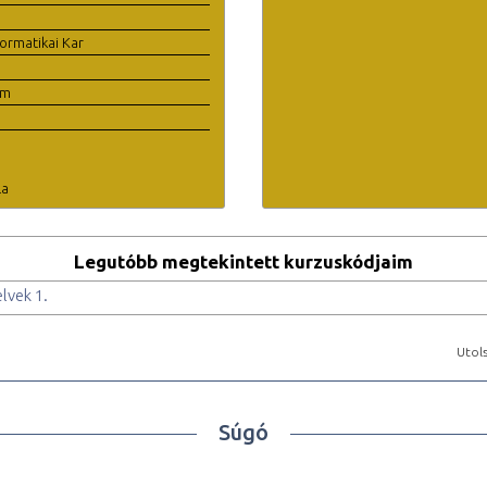
ormatikai Kar
em
la
Legutóbb megtekintett kurzuskódjaim
lvek 1.
Utols
Súgó