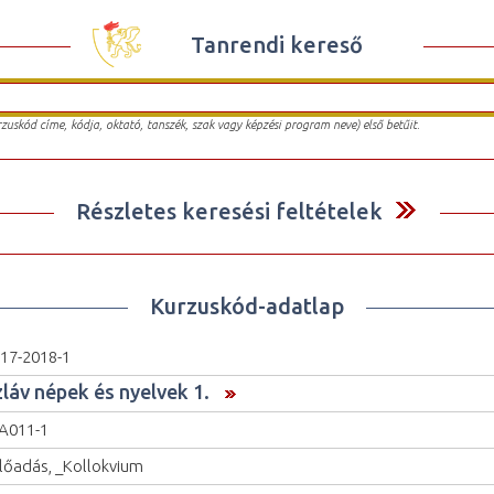
Tanrendi kereső
urzuskód címe, kódja, oktató, tanszék, szak vagy képzési program neve) első betűit.
Részletes keresési feltételek
Kurzuskód-adatlap
17-2018-1
zláv népek és nyelvek 1.
A011-1
lőadás, _Kollokvium