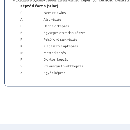
A „
Képzési programok szerinti kurzuskódlista
” képernyőn két adat rövidített
Képzési forma (szint)
0
Nem releváns
A
Alapképzés
B
Bachelorképzés
E
Egységes osztatlan képzés
F
Felsőfokú szakképzés
K
Kiegészítő alapképzés
M
Mesterképzés
P
Doktori képzés
S
Szakirányú továbbképzés
X
Egyéb képzés