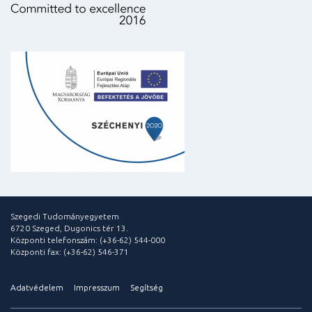
Szegedi Tudományegyetem
6720 Szeged, Dugonics tér 13.
Központi telefonszám: (+36-62) 544-000
Központi fax: (+36-62) 546-371
Adatvédelem
Impresszum
Segítség