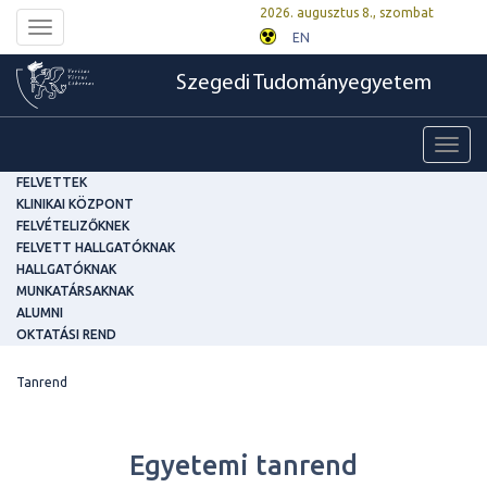
2026. augusztus 8., szombat
Toggle
EN
navigation
Szegedi Tudományegyetem
Toggl
navig
FELVETTEK
KLINIKAI KÖZPONT
FELVÉTELIZŐKNEK
FELVETT HALLGATÓKNAK
HALLGATÓKNAK
MUNKATÁRSAKNAK
ALUMNI
OKTATÁSI REND
Tanrend
Egyetemi tanrend