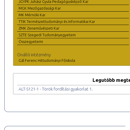
JGYPK Juhász Gyula Pedagógusképző Kar
MGK Mezőgazdasági Kar
MK Mérnöki Kar
TTIK Természettudományi és Informatikai Kar
ZMK Zeneművészeti Kar
SZTE Szegedi Tudományegyetem
Összegyetemi
Önálló intézmény
Gál Ferenc Hittudományi Főiskola
Legutóbb megte
ALT-S121-1 - Török fordítási gyakorlat 1.