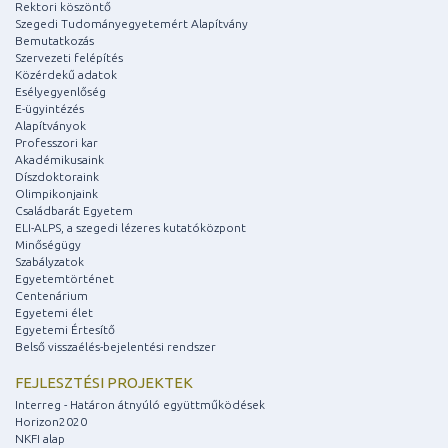
Rektori köszöntő
Szegedi Tudományegyetemért Alapítvány
Bemutatkozás
Szervezeti felépítés
Közérdekű adatok
Esélyegyenlőség
E-ügyintézés
Alapítványok
Professzori kar
Akadémikusaink
Díszdoktoraink
Olimpikonjaink
Családbarát Egyetem
ELI-ALPS, a szegedi lézeres kutatóközpont
Minőségügy
Szabályzatok
Egyetemtörténet
Centenárium
Egyetemi élet
Egyetemi Értesítő
Belső visszaélés-bejelentési rendszer
FEJLESZTÉSI PROJEKTEK
Interreg - Határon átnyúló együttműködések
Horizon2020
NKFI alap