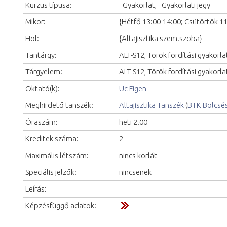
Kurzus típusa:
_Gyakorlat, _Gyakorlati jegy
Mikor:
{Hétfő 13:00-14:00; Csütörtök 11
Hol:
{Altajisztika szem.szoba}
Tantárgy:
ALT-S12, Török fordítási gyakorla
Tárgyelem:
ALT-S12, Török fordítási gyakorla
Oktató(k):
Uc Figen
Meghirdető tanszék:
Altajisztika Tanszék
(
BTK Bölcsé
Óraszám:
heti 2.00
Kreditek száma:
2
Maximális létszám:
nincs korlát
Speciális jelzők:
nincsenek
Leírás:
Képzésfüggő adatok: