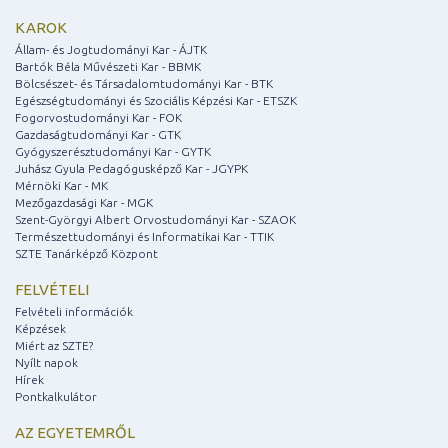
KAROK
Állam- és Jogtudományi Kar - ÁJTK
Bartók Béla Művészeti Kar - BBMK
Bölcsészet- és Társadalomtudományi Kar - BTK
Egészségtudományi és Szociális Képzési Kar - ETSZK
Fogorvostudományi Kar - FOK
Gazdaságtudományi Kar - GTK
Gyógyszerésztudományi Kar - GYTK
Juhász Gyula Pedagógusképző Kar - JGYPK
Mérnöki Kar - MK
Mezőgazdasági Kar - MGK
Szent-Györgyi Albert Orvostudományi Kar - SZAOK
Természettudományi és Informatikai Kar - TTIK
SZTE Tanárképző Központ
FELVÉTELI
Felvételi információk
Képzések
Miért az SZTE?
Nyílt napok
Hírek
Pontkalkulátor
AZ EGYETEMRŐL