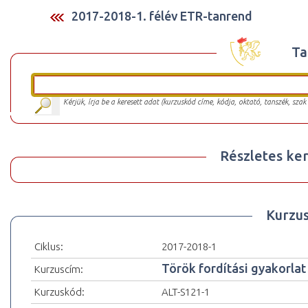
2017-2018-1. félév ETR-tanrend
Ta
Kérjük, írja be a keresett adat (kurzuskód címe, kódja, oktató, tanszék, szak
Részletes ker
Kurzu
Ciklus:
2017-2018-1
Török fordítási gyakorlat 
Kurzuscím:
Kurzuskód:
ALT-S121-1