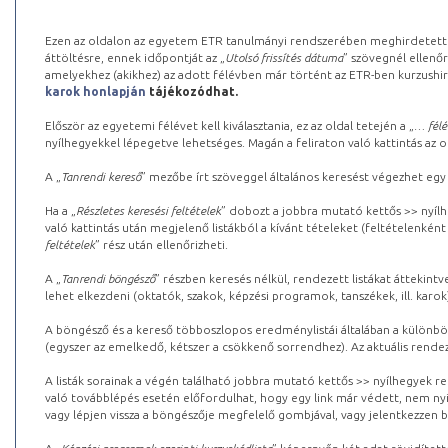
Ezen az oldalon az egyetem ETR tanulmányi rendszerében meghirdetett k
áttöltésre, ennek időpontját az „
Utolsó frissítés dátuma
” szövegnél ellenőr
amelyekhez (akikhez) az adott félévben már történt az ETR-ben kurzushi
karok honlapján
tájékozódhat.
Először az egyetemi félévet kell kiválasztania, ez az oldal tetején a „
… félé
nyílhegyekkel lépegetve lehetséges. Magán a feliraton való kattintás az old
A „
Tanrendi kereső
” mezőbe írt szöveggel általános keresést végezhet egy
Ha a „
Részletes keresési feltételek
” dobozt a jobbra mutató kettős >> nyílh
való kattintás után megjelenő listákból a kívánt tételeket (feltételenként
feltételek
” rész után ellenőrizheti.
A „
Tanrendi böngésző
” részben keresés nélkül, rendezett listákat áttekin
lehet elkezdeni (oktatók, szakok, képzési programok, tanszékek, ill. karok
A böngésző és a kereső többoszlopos eredménylistái általában a különböz
(egyszer az emelkedő, kétszer a csökkenő sorrendhez). Az aktuális rendez
A listák sorainak a végén található jobbra mutató kettős >> nyílhegyek r
való továbblépés esetén előfordulhat, hogy egy link már védett, nem nyi
vagy lépjen vissza a böngészője megfelelő gombjával, vagy jelentkezzen be