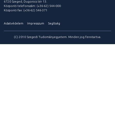
6720 Szeged, Dugonics tér 13.
Központi telefonszám: (+36-62) 544-000
Központi fax: (+36-62) 546-371
Adatvédelem
Impresszum
Segítség
(C) 2010 Szegedi Tudományegyetem. Minden jog fenntartva.