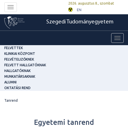
2026. augusztus 8., szombat
Toggle
EN
navigation
Szegedi Tudományegyetem
Toggl
navig
FELVETTEK
KLINIKAI KÖZPONT
FELVÉTELIZŐKNEK
FELVETT HALLGATÓKNAK
HALLGATÓKNAK
MUNKATÁRSAKNAK
ALUMNI
OKTATÁSI REND
Tanrend
Egyetemi tanrend