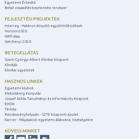
Egyetemi Értesítő
Belső visszaélés-bejelentési rendszer
FEJLESZTÉSI PROJEKTEK
Interreg - Határon átnyúló együttműködések
Horizon2020
NKFI alap
Széchenyi 2020
BETEGELLÁTÁS
Szent-Györgyi Albert Klinikai Központ
Klinikák
Klinikai ügyeletek
HASZNOS LINKEK
Egyetemi klubok
Klebelsberg Könyvtár
József Attila Tanulmányi és Információs Központ
EHÖK
Térkép
Rendezvényhelyszín - SZTE központi épület
Karrier - Pályázatok egyetemi állásokra, tisztségekre
KÖVESS MINKET