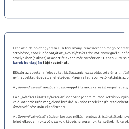
Ezen az oldalon az egyetem ETR tanulmányi rendszerében meghirdetett k
áttöltésre, ennek időpontját az „
Utolsó frissítés dátuma
” szövegnél ellenőr
amelyekhez (akikhez) az adott félévben már történt az ETR-ben kurzushi
karok honlapján
tájékozódhat.
Először az egyetemi félévet kell kiválasztania, ez az oldal tetején a „
… félé
nyílhegyekkel lépegetve lehetséges. Magán a feliraton való kattintás az old
A „
Tanrendi kereső
” mezőbe írt szöveggel általános keresést végezhet egy
Ha a „
Részletes keresési feltételek
” dobozt a jobbra mutató kettős >> nyílh
való kattintás után megjelenő listákból a kívánt tételeket (feltételenként
feltételek
” rész után ellenőrizheti.
A „
Tanrendi böngésző
” részben keresés nélkül, rendezett listákat áttekin
lehet elkezdeni (oktatók, szakok, képzési programok, tanszékek, ill. karok