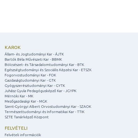
KAROK
Állam- és Jogtudományi Kar - ÁJTK
Bartók Béla Művészeti Kar - BBMK
Bölcsészet- és Társadalomtudományi Kar - BTK
Egészségtudományi és Szociális Képzési Kar - ETSZK
Fogorvostudományi Kar - FOK
Gazdaságtudományi Kar - GTK
Gyógyszerésztudományi Kar - GYTK
Juhász Gyula Pedagógusképző Kar - JGYPK
Mérnöki Kar - MK
Mezőgazdasági Kar - MGK
Szent-Györgyi Albert Orvostudományi Kar - SZAOK
Természettudományi és Informatikai Kar - TTIK
SZTE Tanárképző Központ
FELVÉTELI
Felvételi információk