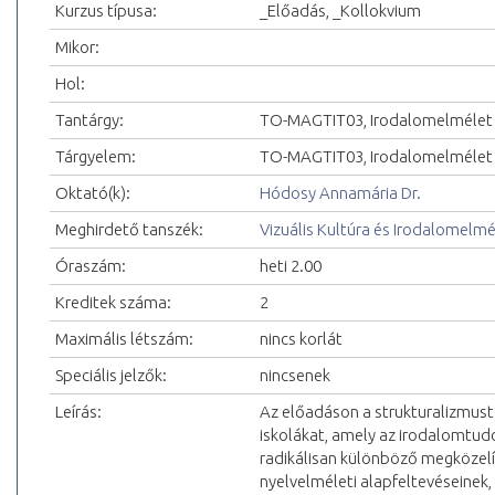
Kurzus típusa:
_Előadás, _Kollokvium
Mikor:
Hol:
Tantárgy:
TO-MAGTIT03, Irodalomelmélet
Tárgyelem:
TO-MAGTIT03, Irodalomelmélet
Oktató(k):
Hódosy Annamária Dr.
Meghirdető tanszék:
Vizuális Kultúra és Irodalomelm
Óraszám:
heti 2.00
Kreditek száma:
2
Maximális létszám:
nincs korlát
Speciális jelzők:
nincsenek
Leírás:
Az előadáson a strukturalizmustól
iskolákat, amely az irodalomtud
radikálisan különböző megközelí
nyelvelméleti alapfeltevéseinek