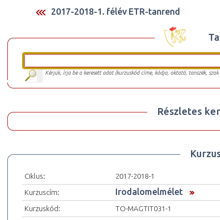
2017-2018-1. félév ETR-tanrend
Ta
Kérjük, írja be a keresett adat (kurzuskód címe, kódja, oktató, tanszék, szak
Részletes ker
Kurzu
Ciklus:
2017-2018-1
Irodalomelmélet
Kurzuscím:
Kurzuskód:
TO-MAGTIT031-1