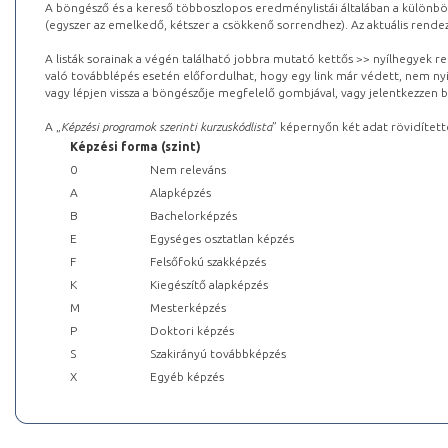
A böngésző és a kereső többoszlopos eredménylistái általában a különböz
(egyszer az emelkedő, kétszer a csökkenő sorrendhez). Az aktuális rendez
A listák sorainak a végén található jobbra mutató kettős >> nyílhegyek r
való továbblépés esetén előfordulhat, hogy egy link már védett, nem nyi
vagy lépjen vissza a böngészője megfelelő gombjával, vagy jelentkezzen be
A „
Képzési programok szerinti kurzuskódlista
” képernyőn két adat rövidített
Képzési forma (szint)
0
Nem releváns
A
Alapképzés
B
Bachelorképzés
E
Egységes osztatlan képzés
F
Felsőfokú szakképzés
K
Kiegészítő alapképzés
M
Mesterképzés
P
Doktori képzés
S
Szakirányú továbbképzés
X
Egyéb képzés