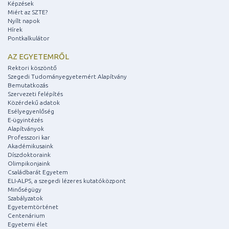
Képzések
Miért az SZTE?
Nyílt napok
Hírek
Pontkalkulátor
AZ EGYETEMRŐL
Rektori köszöntő
Szegedi Tudományegyetemért Alapítvány
Bemutatkozás
Szervezeti felépítés
Közérdekű adatok
Esélyegyenlőség
E-ügyintézés
Alapítványok
Professzori kar
Akadémikusaink
Díszdoktoraink
Olimpikonjaink
Családbarát Egyetem
ELI-ALPS, a szegedi lézeres kutatóközpont
Minőségügy
Szabályzatok
Egyetemtörténet
Centenárium
Egyetemi élet