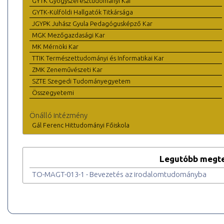
GYTK Gyógyszerésztudományi Kar
GYTK-Külföldi Hallgatók Titkársága
JGYPK Juhász Gyula Pedagógusképző Kar
MGK Mezőgazdasági Kar
MK Mérnöki Kar
TTIK Természettudományi és Informatikai Kar
ZMK Zeneművészeti Kar
SZTE Szegedi Tudományegyetem
Összegyetemi
Önálló intézmény
Gál Ferenc Hittudományi Főiskola
Legutóbb megte
TO-MAGT-013-1 - Bevezetés az irodalomtudományba