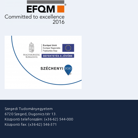
Szegedi Tudományegyetem
6720 Szeged, Dugonics tér 13.
Központi telefonszám: (+36-62) 544-000
Központi fax: (+36-62) 546-371