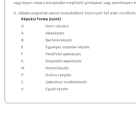
vagy lépjen vissza a böngészője megfelelő gombjával, vagy jelentkezzen be
A „
Képzési programok szerinti kurzuskódlista
” képernyőn két adat rövidített
Képzési forma (szint)
0
Nem releváns
A
Alapképzés
B
Bachelorképzés
E
Egységes osztatlan képzés
F
Felsőfokú szakképzés
K
Kiegészítő alapképzés
M
Mesterképzés
P
Doktori képzés
S
Szakirányú továbbképzés
X
Egyéb képzés