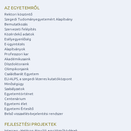
AZ EGYETEMRŐL
Rektori köszöntő
Szegedi Tudományegyetemért Alapítvány
Bemutatkozás
Szervezeti felépítés
Közérdekű adatok
Esélyegyenlőség
E-ügyintézés
Alapítványok
Professzori kar
Akadémikusaink
Díszdoktoraink
Olimpikonjaink
Családbarát Egyetem
ELI-ALPS, a szegedi lézeres kutatóközpont
Minőségügy
Szabályzatok
Egyetemtörténet
Centenárium
Egyetemi élet
Egyetemi Értesítő
Belső visszaélés-bejelentési rendszer
FEJLESZTÉSI PROJEKTEK
Interreg - Határon átnyúló együttműködések