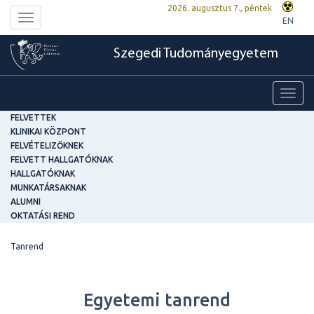
2026. augusztus 7., péntek
Toggle
EN
navigation
Szegedi Tudományegyetem
Toggl
navig
FELVETTEK
KLINIKAI KÖZPONT
FELVÉTELIZŐKNEK
FELVETT HALLGATÓKNAK
HALLGATÓKNAK
MUNKATÁRSAKNAK
ALUMNI
OKTATÁSI REND
Tanrend
Egyetemi tanrend