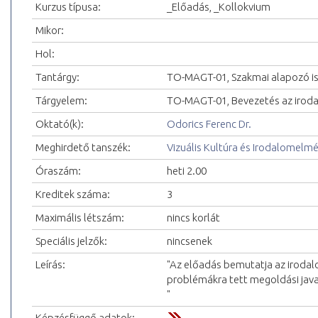
Kurzus típusa:
_Előadás, _Kollokvium
Mikor:
Hol:
Tantárgy:
TO-MAGT-01, Szakmai alapozó i
Tárgyelem:
TO-MAGT-01, Bevezetés az iro
Oktató(k):
Odorics Ferenc Dr.
Meghirdető tanszék:
Vizuális Kultúra és Irodalomelm
Óraszám:
heti 2.00
Kreditek száma:
3
Maximális létszám:
nincs korlát
Speciális jelzők:
nincsenek
Leírás:
"Az előadás bemutatja az irodal
problémákra tett megoldási java
"
Képzésfüggő adatok: