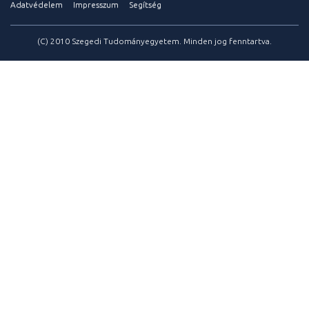
Adatvédelem
Impresszum
Segítség
(C) 2010 Szegedi Tudományegyetem. Minden jog fenntartva.