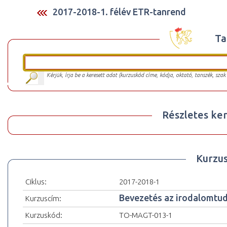
2017-2018-1. félév ETR-tanrend
Ta
Kérjük, írja be a keresett adat (kurzuskód címe, kódja, oktató, tanszék, szak
Részletes ker
Kurzu
Ciklus:
2017-2018-1
Bevezetés az irodalomt
Kurzuscím:
Kurzuskód:
TO-MAGT-013-1