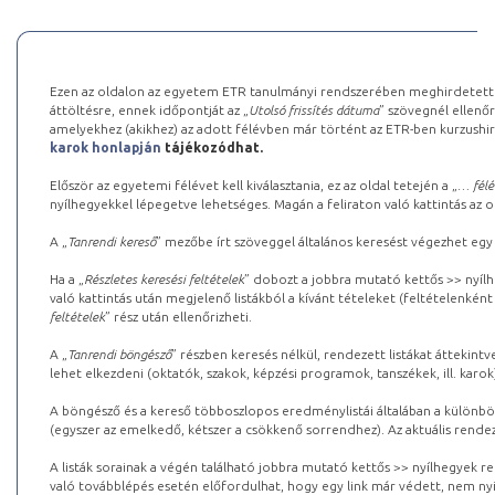
Ezen az oldalon az egyetem ETR tanulmányi rendszerében meghirdetett k
áttöltésre, ennek időpontját az „
Utolsó frissítés dátuma
” szövegnél ellenőr
amelyekhez (akikhez) az adott félévben már történt az ETR-ben kurzushi
karok honlapján
tájékozódhat.
Először az egyetemi félévet kell kiválasztania, ez az oldal tetején a „
… félé
nyílhegyekkel lépegetve lehetséges. Magán a feliraton való kattintás az old
A „
Tanrendi kereső
” mezőbe írt szöveggel általános keresést végezhet egy
Ha a „
Részletes keresési feltételek
” dobozt a jobbra mutató kettős >> nyílh
való kattintás után megjelenő listákból a kívánt tételeket (feltételenként
feltételek
” rész után ellenőrizheti.
A „
Tanrendi böngésző
” részben keresés nélkül, rendezett listákat áttekin
lehet elkezdeni (oktatók, szakok, képzési programok, tanszékek, ill. karok
A böngésző és a kereső többoszlopos eredménylistái általában a különböz
(egyszer az emelkedő, kétszer a csökkenő sorrendhez). Az aktuális rendez
A listák sorainak a végén található jobbra mutató kettős >> nyílhegyek r
való továbblépés esetén előfordulhat, hogy egy link már védett, nem nyi