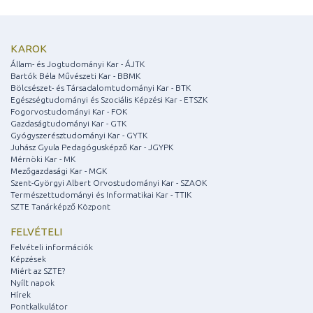
KAROK
Állam- és Jogtudományi Kar - ÁJTK
Bartók Béla Művészeti Kar - BBMK
Bölcsészet- és Társadalomtudományi Kar - BTK
Egészségtudományi és Szociális Képzési Kar - ETSZK
Fogorvostudományi Kar - FOK
Gazdaságtudományi Kar - GTK
Gyógyszerésztudományi Kar - GYTK
Juhász Gyula Pedagógusképző Kar - JGYPK
Mérnöki Kar - MK
Mezőgazdasági Kar - MGK
Szent-Györgyi Albert Orvostudományi Kar - SZAOK
Természettudományi és Informatikai Kar - TTIK
SZTE Tanárképző Központ
FELVÉTELI
Felvételi információk
Képzések
Miért az SZTE?
Nyílt napok
Hírek
Pontkalkulátor