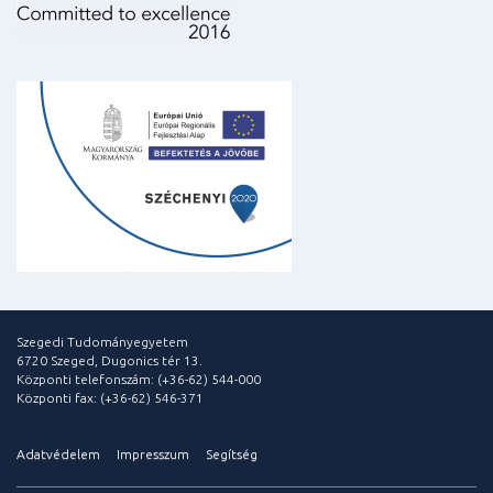
Szegedi Tudományegyetem
6720 Szeged, Dugonics tér 13.
Központi telefonszám: (+36-62) 544-000
Központi fax: (+36-62) 546-371
Adatvédelem
Impresszum
Segítség