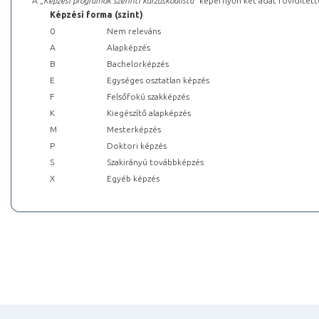
A „
Képzési programok szerinti kurzuskódlista
” képernyőn két adat rövidített
Képzési forma (szint)
0
Nem releváns
A
Alapképzés
B
Bachelorképzés
E
Egységes osztatlan képzés
F
Felsőfokú szakképzés
K
Kiegészítő alapképzés
M
Mesterképzés
P
Doktori képzés
S
Szakirányú továbbképzés
X
Egyéb képzés