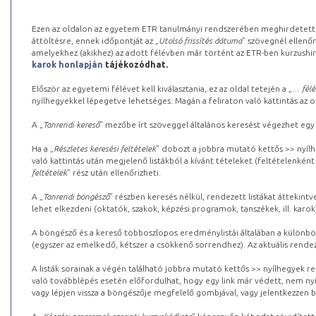
Ezen az oldalon az egyetem ETR tanulmányi rendszerében meghirdetett k
áttöltésre, ennek időpontját az „
Utolsó frissítés dátuma
” szövegnél ellenőr
amelyekhez (akikhez) az adott félévben már történt az ETR-ben kurzushi
karok honlapján
tájékozódhat.
Először az egyetemi félévet kell kiválasztania, ez az oldal tetején a „
… félé
nyílhegyekkel lépegetve lehetséges. Magán a feliraton való kattintás az old
A „
Tanrendi kereső
” mezőbe írt szöveggel általános keresést végezhet egy
Ha a „
Részletes keresési feltételek
” dobozt a jobbra mutató kettős >> nyílh
való kattintás után megjelenő listákból a kívánt tételeket (feltételenként
feltételek
” rész után ellenőrizheti.
A „
Tanrendi böngésző
” részben keresés nélkül, rendezett listákat áttekin
lehet elkezdeni (oktatók, szakok, képzési programok, tanszékek, ill. karok
A böngésző és a kereső többoszlopos eredménylistái általában a különböz
(egyszer az emelkedő, kétszer a csökkenő sorrendhez). Az aktuális rendez
A listák sorainak a végén található jobbra mutató kettős >> nyílhegyek r
való továbblépés esetén előfordulhat, hogy egy link már védett, nem nyi
vagy lépjen vissza a böngészője megfelelő gombjával, vagy jelentkezzen be