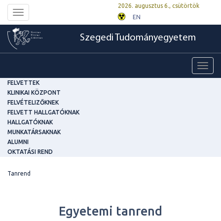
2026. augusztus 6., csütörtök
Toggle
EN
navigation
Szegedi Tudományegyetem
Toggl
navig
FELVETTEK
KLINIKAI KÖZPONT
FELVÉTELIZŐKNEK
FELVETT HALLGATÓKNAK
HALLGATÓKNAK
MUNKATÁRSAKNAK
ALUMNI
OKTATÁSI REND
Tanrend
Egyetemi tanrend