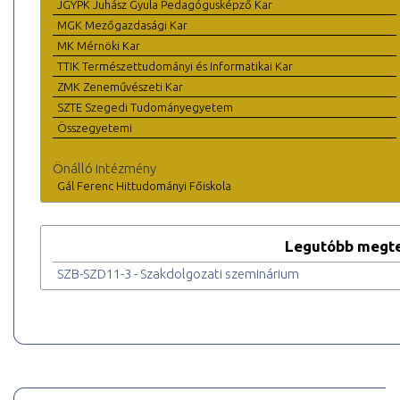
JGYPK Juhász Gyula Pedagógusképző Kar
MGK Mezőgazdasági Kar
MK Mérnöki Kar
TTIK Természettudományi és Informatikai Kar
ZMK Zeneművészeti Kar
SZTE Szegedi Tudományegyetem
Összegyetemi
Önálló intézmény
Gál Ferenc Hittudományi Főiskola
Legutóbb megte
SZB-SZD11-3 - Szakdolgozati szeminárium