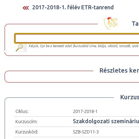
2017-2018-1. félév ETR-tanrend
Ta
Kérjük, írja be a keresett adat (kurzuskód címe, kódja, oktató, tanszék, szak
Részletes ker
Kurzu
Ciklus:
2017-2018-1
Szakdolgozati szeminári
Kurzuscím:
Kurzuskód:
SZB-SZD11-3