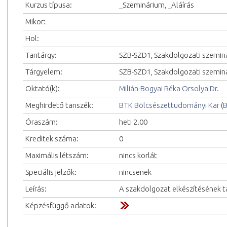
Kurzus típusa:
_Szeminárium, _Aláírás
Mikor:
Hol:
Tantárgy:
SZB-SZD1, Szakdolgozati szemin
Tárgyelem:
SZB-SZD1, Szakdolgozati szemin
Oktató(k):
Milián-Bogyai Réka Orsolya Dr.
Meghirdető tanszék:
BTK Bölcsészettudományi Kar
(
B
Óraszám:
heti 2.00
Kreditek száma:
0
Maximális létszám:
nincs korlát
Speciális jelzők:
nincsenek
Leírás:
A szakdolgozat elkészítésének ta
Képzésfüggő adatok: