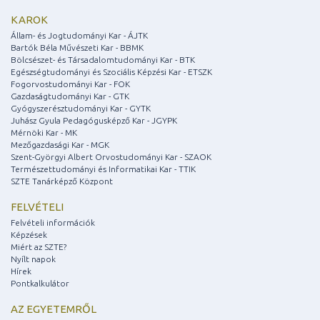
KAROK
Állam- és Jogtudományi Kar - ÁJTK
Bartók Béla Művészeti Kar - BBMK
Bölcsészet- és Társadalomtudományi Kar - BTK
Egészségtudományi és Szociális Képzési Kar - ETSZK
Fogorvostudományi Kar - FOK
Gazdaságtudományi Kar - GTK
Gyógyszerésztudományi Kar - GYTK
Juhász Gyula Pedagógusképző Kar - JGYPK
Mérnöki Kar - MK
Mezőgazdasági Kar - MGK
Szent-Györgyi Albert Orvostudományi Kar - SZAOK
Természettudományi és Informatikai Kar - TTIK
SZTE Tanárképző Központ
FELVÉTELI
Felvételi információk
Képzések
Miért az SZTE?
Nyílt napok
Hírek
Pontkalkulátor
AZ EGYETEMRŐL