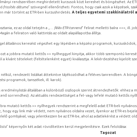
lmányi rendszerében meghirdetett kurzusok közt kereshet és böngészhet. Az ETR
ó frissítés dátuma
” szövegnél ellenőrizheti. Fontos, hogy csak azok a képzések, sza
ben már történt az ETR-ben kurzushirdetés.
A teljes egyetemi szakkínálatról 
sztania, ez az oldal tetején a „
… félév ETR-tanrend
” felirat melletti balra <<<, ill.
gán a feliraton való kattintás az oldalt alapállapotba állítja.
gel általános keresést végezhet egy lépésben a képzési programok, kurzuskódok, 
ozt a jobbra mutató kettős >> nyílheggyel kinyitja, akkor több szempontú keresé
l a kívánt tételeket (feltételenként egyet) kiválasztja. A lekérdezéshez kijelölt s
 nélkül, rendezett listákat áttekintve tájékozódhat a féléves tanrendben. A böng
ési programok, tanszékek, ill. karok).
eredménylistái általában a különböző oszlopok szerint átrendezhetők: ehhez a me
kenő sorrendhez). Az aktuális rendezettséget a fel- vagy lefelé mutató kettős nyí
obbra mutató kettős >> nyílhegyek rendszerint a megfelelő adat ETR-beli nyilváno
, hogy egy link már védett, nem nyilvános oldalra vezet, ilyenkor az ETR-es beje
lelő gombjával, vagy jelentkezzen be az ETR-be, ahol az adatlekérést a védett olda
lista
” képernyőn két adat rövidítetten kerül megjelenítésre. Ezek feloldása:
Tagozat