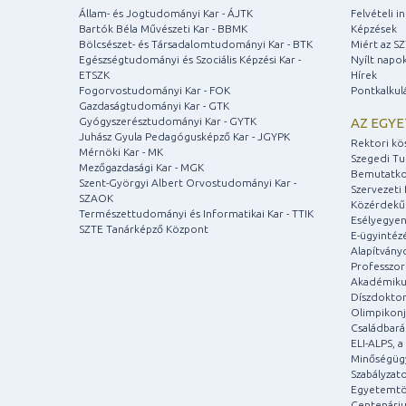
Állam- és Jogtudományi Kar - ÁJTK
Felvételi 
Bartók Béla Művészeti Kar - BBMK
Képzések
Bölcsészet- és Társadalomtudományi Kar - BTK
Miért az S
Egészségtudományi és Szociális Képzési Kar -
Nyílt napo
ETSZK
Hírek
Fogorvostudományi Kar - FOK
Pontkalkul
Gazdaságtudományi Kar - GTK
Gyógyszerésztudományi Kar - GYTK
AZ EGY
Juhász Gyula Pedagógusképző Kar - JGYPK
Rektori kö
Mérnöki Kar - MK
Szegedi T
Mezőgazdasági Kar - MGK
Bemutatko
Szent-Györgyi Albert Orvostudományi Kar -
Szervezeti 
SZAOK
Közérdekű
Természettudományi és Informatikai Kar - TTIK
Esélyegyen
SZTE Tanárképző Központ
E-ügyintéz
Alapítvány
Professzori
Akadémiku
Díszdoktor
Olimpikonj
Családbar
ELI-ALPS, 
Minőségüg
Szabályzat
Egyetemtö
Centenári