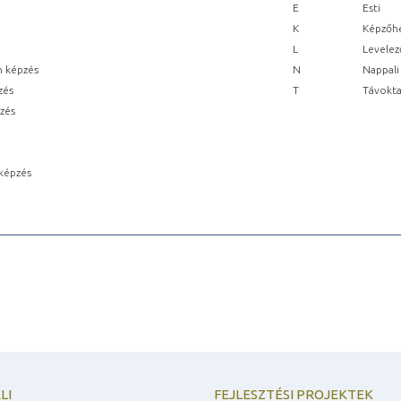
E
Esti
K
Képzőhe
L
Levelez
n képzés
N
Nappali
zés
T
Távokta
pzés
képzés
LI
FEJLESZTÉSI PROJEKTEK