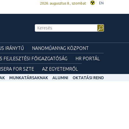
EN
2026. augusztus 8., szombat
S IRÁNYTŰ
NANOMŰANYAG KÖZPONT
ÉS FEJLESZTÉSI FŐIGAZGATÓSÁG
HR PORTÁL
SERA FOR SZTE
AZ EGYETEMRŐL
AK
MUNKATÁRSAKNAK
ALUMNI
OKTATÁSI REND