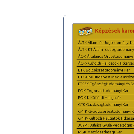
Képzések karo
ÁJTK Állam- és Jogtudományi K
ÁJTK-KT Állam- és Jogtudomány
ÁOK Általános Orvostudományi 
ÁOK-Külföldi Hallgatók Titkársá
BTK Bölcsészettudományi Kar
BTK-BMI Budapest Média Intéze
ETSZK Egészségtudományi és Szo
FOK Fogorvostudományi Kar
FOK-K Külföldi Hallgatók
GTK Gazdaságtudományi Kar
GYTK Gyógyszerésztudományi K
GYTK-Külföldi Hallgatók Titkárs
JGYPK Juhász Gyula Pedagógus
MGK Mezőgazdasági Kar