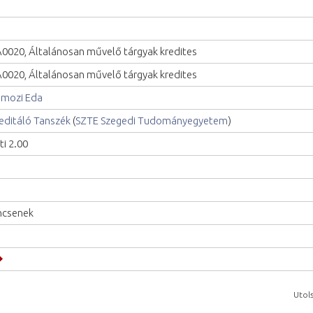
0020, Általánosan művelő tárgyak kredites
0020, Általánosan művelő tárgyak kredites
mozi Eda
editáló Tanszék
(
SZTE Szegedi Tudományegyetem
)
ti 2.00
ncsenek
Utols