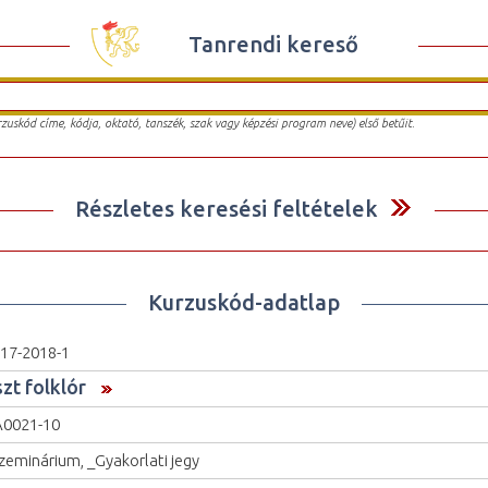
Tanrendi kereső
urzuskód címe, kódja, oktató, tanszék, szak vagy képzési program neve) első betűit.
Részletes keresési feltételek
Kurzuskód-adatlap
17-2018-1
zt folklór
0021-10
zeminárium, _Gyakorlati jegy