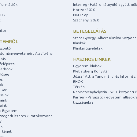
információk
Interreg - Határon átnyúló együttmű
Horizon2020
ZTE?
NKFI alap
k
Széchenyi 2020
átor
BETEGELLÁTÁS
Szent-Györgyi Albert Klinikai Központ
ETEMRŐL
Klinikák
szöntő
Klinikai ügyeletek
udományegyetemért Alapítvány
zás
HASZNOS LINKEK
felépítés
Egyetemi klubok
 adatok
Klebelsberg Könyvtár
lőség
József Attila Tanulmányi és Informác
és
EHÖK
ok
Térkép
 kar
Rendezvényhelyszín - SZTE központi é
saink
Karrier - Pályázatok egyetemi állásokr
aink
tisztségekre
aink
át Egyetem
a szegedi lézeres kutatóközpont
y
ok
rténet
um