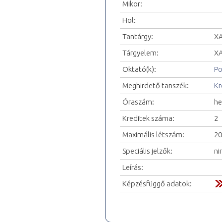
Mikor:
Hol:
Tantárgy:
XA
Tárgyelem:
XA
Oktató(k):
Po
Meghirdető tanszék:
Kr
Óraszám:
he
Kreditek száma:
2
Maximális létszám:
20
Speciális jelzők:
ni
Leírás:
Képzésfüggő adatok: