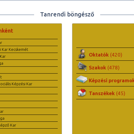
Tanrendi böngésző
nként
ar
i Kar Kecskemét
Oktatók
(420)
Kar
ga
Szakok
(478)
t
Képzési programo
ciális Képzési Kar
Tanszékek
(45)
ar
ága
képző Kar