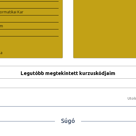
ormatikai Kar
em
la
Legutóbb megtekintett kurzuskódjaim
Utols
Súgó