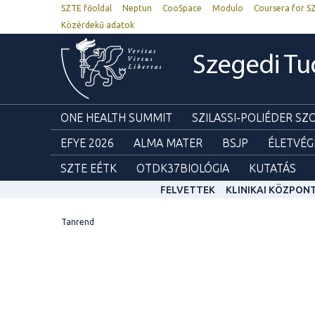
SZTE főoldal
Neptun
CooSpace
Modulo
Coursera for S
Közérdekű adatok
Szegedi T
ONE HEALTH SUMMIT
SZILASSI-POLIÉDER S
EFYE 2026
ALMA MATER
BSJP
ÉLETVÉG
SZTE EÉTK
OTDK37BIOLÓGIA
KUTATÁS
FELVETTEK
KLINIKAI KÖZPON
Tanrend