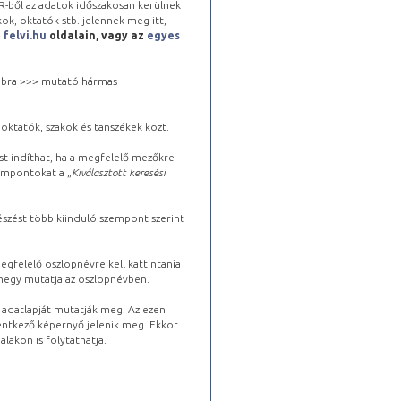
-ből az adatok időszakosan kerülnek
kok, oktatók stb. jelennek meg itt,
a
felvi.hu
oldalain, vagy az
egyes
 jobbra >>> mutató hármas
oktatók, szakok és tanszékek közt.
st indíthat, ha a megfelelő mezőkre
zempontokat a „
Kiválasztott keresési
észést több kiinduló szempont szerint
gfelelő oszlopnévre kell kattintania
lhegy mutatja az oszlopnévben.
s adatlapját mutatják meg. Az ezen
lentkező képernyő jelenik meg. Ekkor
lakon is folytathatja.