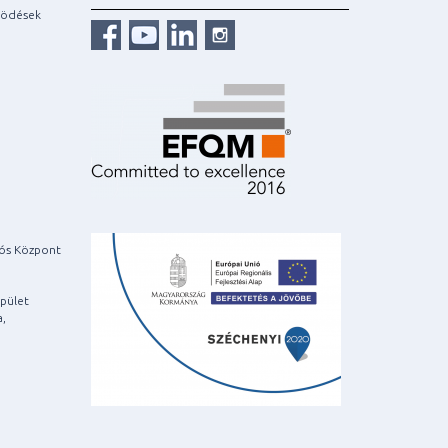
ködések
iós Központ
pület
a,