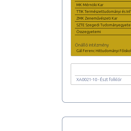
MK Mérnöki Kar
TTIK Természettudományi és Inf
ZMK Zeneművészeti Kar
SZTE Szegedi Tudományegyet
Összegyetemi
Önálló intézmény
Gál Ferenc Hittudományi Főisko
XA0021-10 - Észt folklór