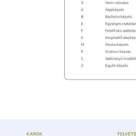
0
Nem releváns
A
Alapképzés
B
Bachelorképzés
E
Egységes osztatla
F
Felsőfokú szakkép
K
Kiegészítő alapké
M
Mesterképzés
P
Doktori képzés
S
Szakirányú tovább
X
Egyéb képzés
KAROK
FELVÉTE