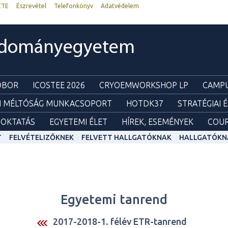
ZTE
Észrevétel
Telefonkönyv
Adatvédelem
udományegyetem
ZOBOR
ICOSTEE 2026
CRYOEMWORKSHOP LP
CAMPU
I MÉLTÓSÁG MUNKACSOPORT
HOTDK37
STRATÉGIAI 
OKTATÁS
EGYETEMI ÉLET
HÍREK, ESEMÉNYEK
COUR
T
FELVÉTELIZŐKNEK
FELVETT HALLGATÓKNAK
HALLGATÓKN
Egyetemi tanrend
2017-2018-1. félév ETR-tanrend