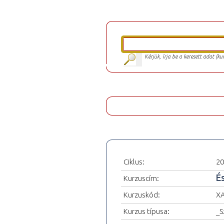
Kérjük, írja be a keresett adat (k
Ciklus:
20
És
Kurzuscím:
Kurzuskód:
XA
Kurzus típusa:
_S