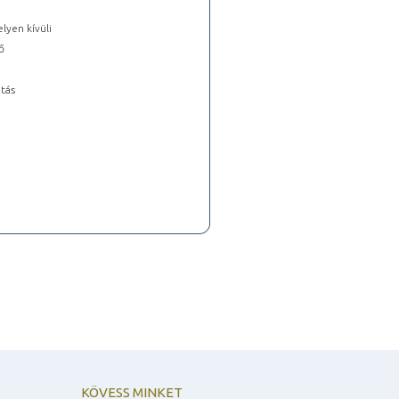
lyen kívüli
ő
tás
KÖVESS MINKET