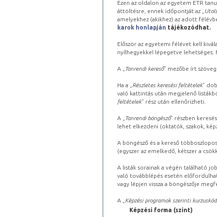
Ezen az oldalon az egyetem ETR tanu
áttöltésre, ennek időpontját az „
Utols
amelyekhez (akikhez) az adott félév
karok honlapján
tájékozódhat.
Először az egyetemi félévet kell kivála
nyílhegyekkel lépegetve lehetséges. Ma
A „
Tanrendi kereső
” mezőbe írt szöveg
Ha a „
Részletes keresési feltételek
” dob
való kattintás után megjelenő listákbó
feltételek
” rész után ellenőrizheti.
A „
Tanrendi böngésző
” részben keresés
lehet elkezdeni (oktatók, szakok, képz
A böngésző és a kereső többoszlopos 
(egyszer az emelkedő, kétszer a csök
A listák sorainak a végén található j
való továbblépés esetén előfordulhat
vagy lépjen vissza a böngészője megfe
A „
Képzési programok szerinti kurzuskód
Képzési forma (szint)