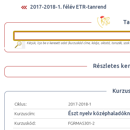
2017-2018-1. félév ETR-tanrend
Ta
Kérjük, írja be a keresett adat (kurzuskód címe, kódja, oktató, tanszék, szak
Részletes ker
Kurzu
Ciklus:
2017-2018-1
Észt nyelv középhaladókn
Kurzuscím:
Kurzuskód:
FGRMAS301-2