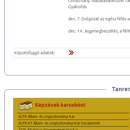
Olvasmány: Nädalavahetusel Tal
Gyakorlás
dec. 7. Dolgozat az egész félév
dec. 14. Jegymegbeszélés, a félé
Képzésfüggő adatok:
Tanre
Képzések karonként
ÁJTK Állam- és Jogtudományi Kar
ÁJTK-KT Állam- és Jogtudományi Kar Kecskemét
ÁOK Általános Orvostudományi Kar