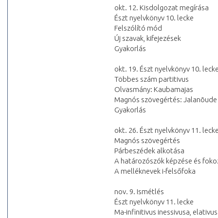
okt. 12. Kisdolgozat megírása
Észt nyelvkönyv 10. lecke
Felszólító mód
Új szavak, kifejezések
Gyakorlás
okt. 19. Észt nyelvkönyv 10. leck
Többes szám partitivus
Olvasmány: Kaubamajas
Magnós szövegértés: Jalanõude 
Gyakorlás
okt. 26. Észt nyelvkönyv 11. leck
Magnós szövegértés
Párbeszédek alkotása
A határozószók képzése és foko
A melléknevek i-felsőfoka
nov. 9. Ismétlés
Észt nyelvkönyv 11. lecke
Ma-infinitivus inessivusa, elativu