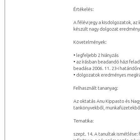
Értékelés:
A félévi jegy a kisdolgozatok, az
készült nagy dolgozat eredménye
Követelmények:
• legfeljebb 2 hiányzás
• az írásban beadandó házi felad
beadása 2006. 11. 23-i határidőr
• dolgozatok eredményes megír
Felhasznált tananyag:
Az oktatás Anu Kippasto és Nagy
tankönyvekből, munkafüzetekből
Tematika:
szept. 14. A tanultak ismétlése: f