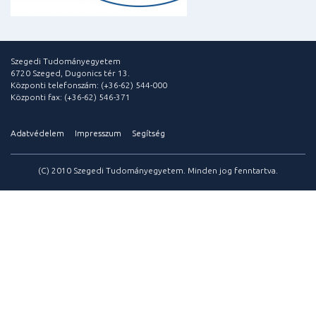
Szegedi Tudományegyetem
6720 Szeged, Dugonics tér 13.
Központi telefonszám: (+36-62) 544-000
Központi fax: (+36-62) 546-371
Adatvédelem
Impresszum
Segítség
(C) 2010 Szegedi Tudományegyetem. Minden jog fenntartva.