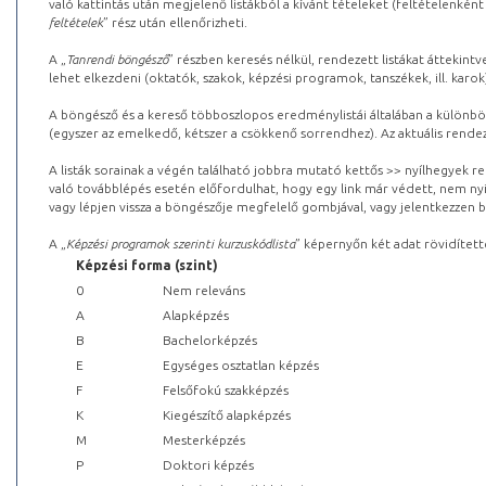
való kattintás után megjelenő listákból a kívánt tételeket (feltételenként
feltételek
” rész után ellenőrizheti.
A „
Tanrendi böngésző
” részben keresés nélkül, rendezett listákat áttekin
lehet elkezdeni (oktatók, szakok, képzési programok, tanszékek, ill. karok
A böngésző és a kereső többoszlopos eredménylistái általában a különböz
(egyszer az emelkedő, kétszer a csökkenő sorrendhez). Az aktuális rendez
A listák sorainak a végén található jobbra mutató kettős >> nyílhegyek r
való továbblépés esetén előfordulhat, hogy egy link már védett, nem nyi
vagy lépjen vissza a böngészője megfelelő gombjával, vagy jelentkezzen be
A „
Képzési programok szerinti kurzuskódlista
” képernyőn két adat rövidített
Képzési forma (szint)
0
Nem releváns
A
Alapképzés
B
Bachelorképzés
E
Egységes osztatlan képzés
F
Felsőfokú szakképzés
K
Kiegészítő alapképzés
M
Mesterképzés
P
Doktori képzés