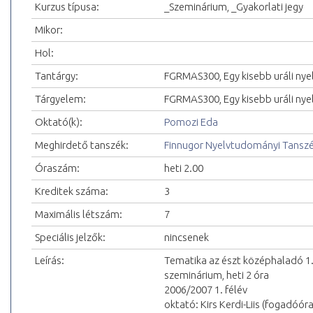
Kurzus típusa:
_Szeminárium, _Gyakorlati jegy
Mikor:
Hol:
Tantárgy:
FGRMAS300, Egy kisebb uráli nye
Tárgyelem:
FGRMAS300, Egy kisebb uráli nyel
Oktató(k):
Pomozi Eda
Meghirdető tanszék:
Finnugor Nyelvtudományi Tansz
Óraszám:
heti 2.00
Kreditek száma:
3
Maximális létszám:
7
Speciális jelzők:
nincsenek
Leírás:
Tematika az észt középhaladó 1
szeminárium, heti 2 óra
2006/2007 1. félév
oktató: Kirs Kerdi-Liis (fogadóór