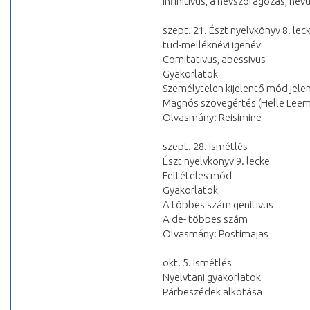
infinitivus, a névszóragozás, névut
szept. 21. Észt nyelvkönyv 8. lec
tud-melléknévi igenév
Comitativus, abessivus
Gyakorlatok
Személytelen kijelentő mód jelen
Magnós szövegértés (Helle Lee
Olvasmány: Reisimine
szept. 28. Ismétlés
Észt nyelvkönyv 9. lecke
Feltételes mód
Gyakorlatok
A többes szám genitivus
A de- többes szám
Olvasmány: Postimajas
okt. 5. Ismétlés
Nyelvtani gyakorlatok
Párbeszédek alkotása