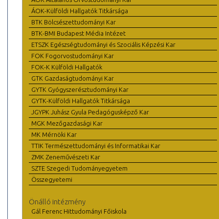
ÁOK-Külföldi Hallgatók Titkársága
BTK Bölcsészettudományi Kar
BTK-BMI Budapest Média Intézet
ETSZK Egészségtudományi és Szociális Képzési Kar
FOK Fogorvostudományi Kar
FOK-K Külföldi Hallgatók
GTK Gazdaságtudományi Kar
GYTK Gyógyszerésztudományi Kar
GYTK-Külföldi Hallgatók Titkársága
JGYPK Juhász Gyula Pedagógusképző Kar
MGK Mezőgazdasági Kar
MK Mérnöki Kar
TTIK Természettudományi és Informatikai Kar
ZMK Zeneművészeti Kar
SZTE Szegedi Tudományegyetem
Összegyetemi
Önálló intézmény
Gál Ferenc Hittudományi Főiskola