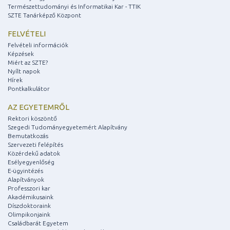
Természettudományi és Informatikai Kar - TTIK
SZTE Tanárképző Központ
FELVÉTELI
Felvételi információk
Képzések
Miért az SZTE?
Nyílt napok
Hírek
Pontkalkulátor
AZ EGYETEMRŐL
Rektori köszöntő
Szegedi Tudományegyetemért Alapítvány
Bemutatkozás
Szervezeti felépítés
Közérdekű adatok
Esélyegyenlőség
E-ügyintézés
Alapítványok
Professzori kar
Akadémikusaink
Díszdoktoraink
Olimpikonjaink
Családbarát Egyetem