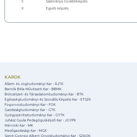
S
Szakirányú továbbképzés
X
Egyéb képzés
KAROK
Állam- és Jogtudományi Kar - ÁJTK
Bartók Béla Művészeti Kar - BBMK
Bölcsészet- és Társadalomtudományi Kar - BTK
Egészségtudományi és Szociális Képzési Kar - ETSZK
Fogorvostudományi Kar - FOK
Gazdaságtudományi Kar - GTK
Gyógyszerésztudományi Kar - GYTK
Juhász Gyula Pedagógusképző Kar - JGYPK
Mérnöki Kar - MK
Mezőgazdasági Kar - MGK
Szent-Györgyi Albert Orvostudományi Kar - SZAOK