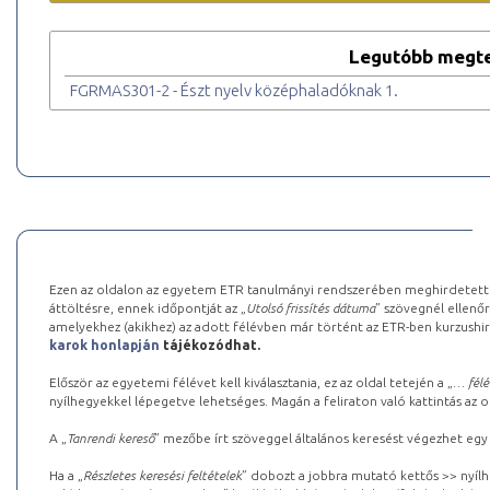
Legutóbb megte
FGRMAS301-2 - Észt nyelv középhaladóknak 1.
Ezen az oldalon az egyetem ETR tanulmányi rendszerében meghirdetett k
áttöltésre, ennek időpontját az „
Utolsó frissítés dátuma
” szövegnél ellenőr
amelyekhez (akikhez) az adott félévben már történt az ETR-ben kurzushi
karok honlapján
tájékozódhat.
Először az egyetemi félévet kell kiválasztania, ez az oldal tetején a „
… félé
nyílhegyekkel lépegetve lehetséges. Magán a feliraton való kattintás az old
A „
Tanrendi kereső
” mezőbe írt szöveggel általános keresést végezhet egy
Ha a „
Részletes keresési feltételek
” dobozt a jobbra mutató kettős >> nyílh