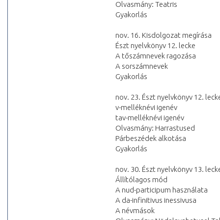
Olvasmány: Teatris
Gyakorlás
nov. 16. Kisdolgozat megírása
Észt nyelvkönyv 12. lecke
A tőszámnevek ragozása
A sorszámnevek
Gyakorlás
nov. 23. Észt nyelvkönyv 12. leck
v-melléknévi igenév
tav-melléknévi igenév
Olvasmány: Harrastused
Párbeszédek alkotása
Gyakorlás
nov. 30. Észt nyelvkönyv 13. leck
Állítólagos mód
A nud-participum használata
A da-infinitivus inessivusa
A névmások