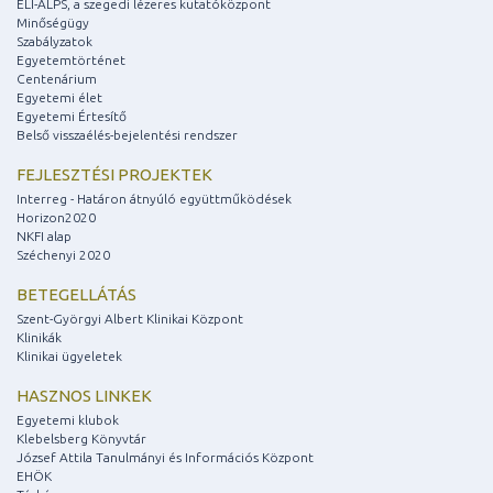
ELI-ALPS, a szegedi lézeres kutatóközpont
Minőségügy
Szabályzatok
Egyetemtörténet
Centenárium
Egyetemi élet
Egyetemi Értesítő
Belső visszaélés-bejelentési rendszer
FEJLESZTÉSI PROJEKTEK
Interreg - Határon átnyúló együttműködések
Horizon2020
NKFI alap
Széchenyi 2020
BETEGELLÁTÁS
Szent-Györgyi Albert Klinikai Központ
Klinikák
Klinikai ügyeletek
HASZNOS LINKEK
Egyetemi klubok
Klebelsberg Könyvtár
József Attila Tanulmányi és Információs Központ
EHÖK