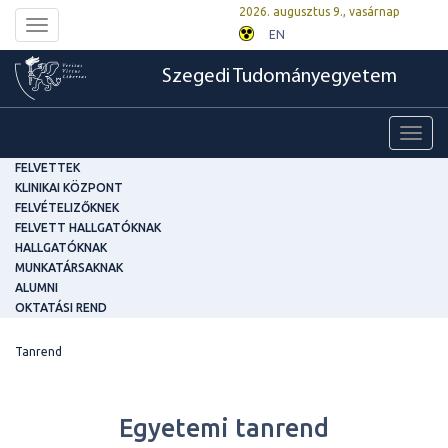
2026. augusztus 9., vasárnap
Toggle
EN
navigation
Szegedi Tudományegyetem
Toggl
navig
FELVETTEK
KLINIKAI KÖZPONT
FELVÉTELIZŐKNEK
FELVETT HALLGATÓKNAK
HALLGATÓKNAK
MUNKATÁRSAKNAK
ALUMNI
OKTATÁSI REND
Tanrend
Egyetemi tanrend