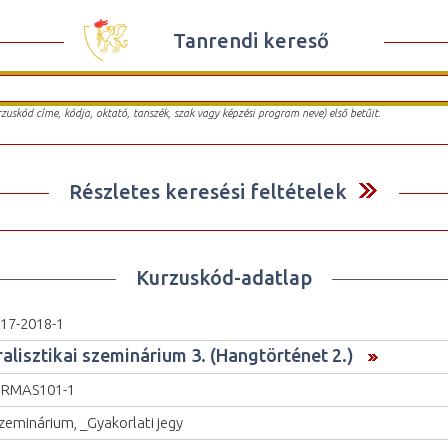
Tanrendi kereső
urzuskód címe, kódja, oktató, tanszék, szak vagy képzési program neve) első betűit.
Részletes keresési feltételek
Kurzuskód-adatlap
17-2018-1
ralisztikai szeminárium 3. (Hangtörténet 2.)
GRMAS101-1
zeminárium, _Gyakorlati jegy