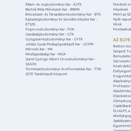
Állam- és Jogtudományi Kar - ÁJTK
Felvételi 
Bartók Béla Művészeti Kar - BBMK
Képzések
Bölcsészet- és Társadalomtudományi Kar - BTK
Miért az S
Egészségtudományi és Szociális Képzési Kar -
Nyílt napo
ETSZK
Hírek
Fogorvostudományi Kar - FOK
Pontkalkul
Gazdaságtudományi Kar - GTK
Gyógyszerésztudományi Kar - GYTK
AZ EGY
Juhász Gyula Pedagógusképző Kar - JGYPK
Rektori kö
Mérnöki Kar - MK
Szegedi T
Mezőgazdasági Kar - MGK
Bemutatko
Szent-Györgyi Albert Orvostudományi Kar -
Szervezeti 
SZAOK
Közérdekű
Természettudományi és Informatikai Kar - TTIK
Esélyegyen
SZTE Tanárképző Központ
E-ügyintéz
Alapítvány
Professzori
Akadémiku
Díszdoktor
Olimpikonj
Családbar
ELI-ALPS, 
Minőségüg
Szabályzat
Egyetemtö
Centenári