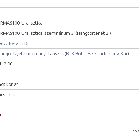
RMAS100, Uralisztika
RMAS100, Uralisztikai szeminárium 3. (Hangtörténet 2.)
pőcz Katalin Dr.
nnugor Nyelvtudományi Tanszék
(
BTK Bölcsészettudományi Kar
)
ti 2.00
ncs korlát
ncsenek
Utols