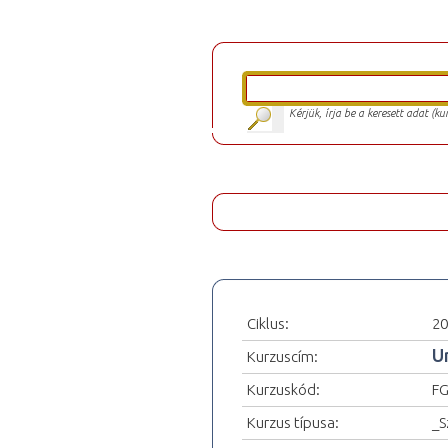
Kérjük, írja be a keresett adat (k
Ciklus:
20
U
Kurzuscím:
Kurzuskód:
F
Kurzus típusa:
_S