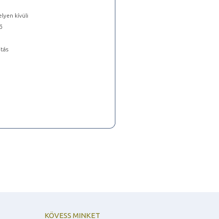
lyen kívüli
ő
tás
KÖVESS MINKET