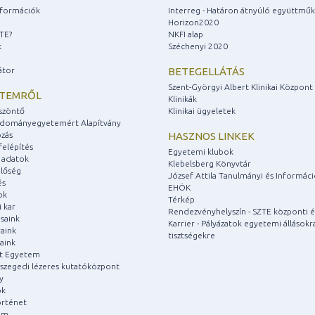
információk
Interreg - Határon átnyúló együttmű
Horizon2020
ZTE?
NKFI alap
k
Széchenyi 2020
átor
BETEGELLÁTÁS
Szent-Györgyi Albert Klinikai Központ
ETEMRŐL
Klinikák
szöntő
Klinikai ügyeletek
udományegyetemért Alapítvány
zás
HASZNOS LINKEK
felépítés
Egyetemi klubok
 adatok
Klebelsberg Könyvtár
lőség
József Attila Tanulmányi és Informác
és
EHÖK
ok
Térkép
 kar
Rendezvényhelyszín - SZTE központi é
saink
Karrier - Pályázatok egyetemi állásokr
aink
tisztségekre
aink
át Egyetem
a szegedi lézeres kutatóközpont
y
ok
rténet
um