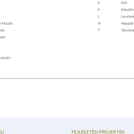
E
Esti
K
Képzőhe
L
Levelez
n képzés
N
Nappali
zés
T
Távokta
pzés
képzés
LI
FEJLESZTÉSI PROJEKTEK