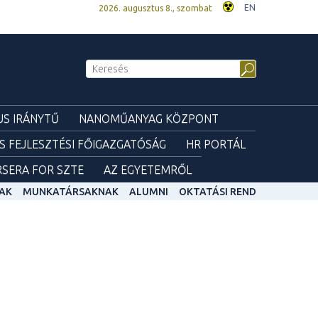
EN
2026. augusztus 8., szombat
S IRÁNYTŰ
NANOMŰANYAG KÖZPONT
ÉS FEJLESZTÉSI FŐIGAZGATÓSÁG
HR PORTÁL
SERA FOR SZTE
AZ EGYETEMRŐL
AK
MUNKATÁRSAKNAK
ALUMNI
OKTATÁSI REND