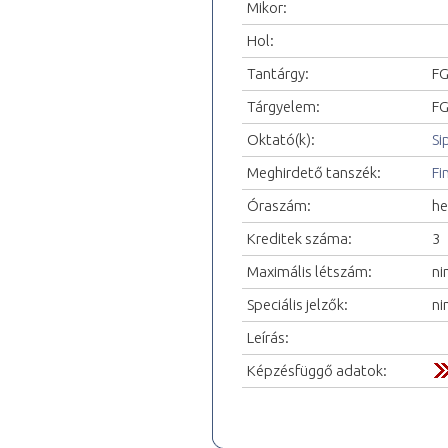
Mikor:
Hol:
Tantárgy:
FG
Tárgyelem:
FG
Oktató(k):
Si
Meghirdető tanszék:
Fi
Óraszám:
he
Kreditek száma:
3
Maximális létszám:
ni
Speciális jelzők:
ni
Leírás:
Képzésfüggő adatok: