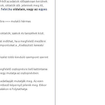
-ből az adatok időszakosan kerülnek
kok, oktatók stb. jelennek meg itt,
a
felvi.hu
oldalain, vagy az
egyes
 jobbra >>> mutató hármas
oktatók, szakok és tanszékek közt.
st indíthat, ha a megfelelő mezőkre
zempontokat a „
Kiválasztott keresési
észést több kiinduló szempont szerint
gfelelő oszlopnévre kell kattintania
lhegy mutatja az oszlopnévben.
s adatlapját mutatják meg. Az ezen
lentkező képernyő jelenik meg. Ekkor
lakon is folytathatja.