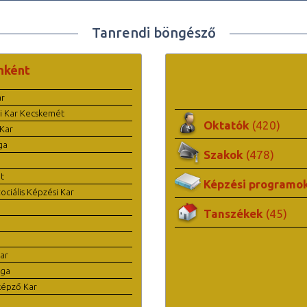
Tanrendi böngésző
nként
ar
i Kar Kecskemét
Oktatók
(420)
Kar
ga
Szakok
(478)
t
Képzési programo
ciális Képzési Kar
Tanszékek
(45)
ar
ága
képző Kar