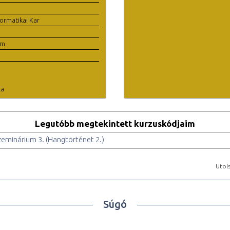
ormatikai Kar
em
la
Legutóbb megtekintett kurzuskódjaim
zeminárium 3. (Hangtörténet 2.)
Utols
Súgó