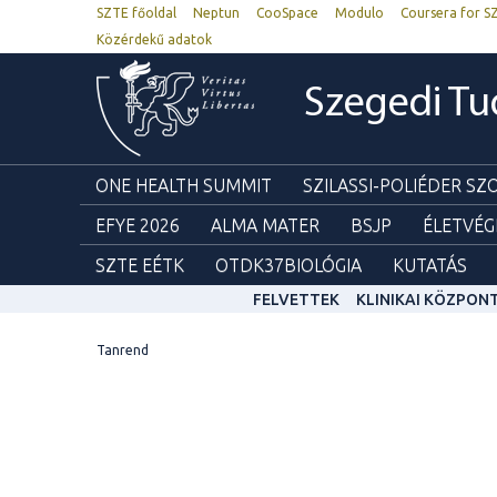
SZTE főoldal
Neptun
CooSpace
Modulo
Coursera for S
Közérdekű adatok
Szegedi T
ONE HEALTH SUMMIT
SZILASSI-POLIÉDER S
EFYE 2026
ALMA MATER
BSJP
ÉLETVÉG
SZTE EÉTK
OTDK37BIOLÓGIA
KUTATÁS
FELVETTEK
KLINIKAI KÖZPON
Tanrend