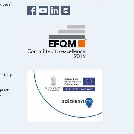
ködések
iós Központ
pület
a,