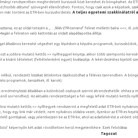
lmányi rendszerében meghirdetett kurzusok közt kereshet és böngészhet. Az ETR
ó frissítés dátuma
” szövegnél ellenőrizheti. Fontos, hogy csak azok a képzések, sza
ben már történt az ETR-ben kurzushirdetés.
A teljes egyetemi szakkínálatról 
sztania, ez az oldal tetején a „
… félév ETR-tanrend
” felirat melletti balra <<<, ill.
gán a feliraton való kattintás az oldalt alapállapotba állítja.
gel általános keresést végezhet egy lépésben a képzési programok, kurzuskódok, 
ozt a jobbra mutató kettős >> nyílheggyel kinyitja, akkor több szempontú keresé
l a kívánt tételeket (feltételenként egyet) kiválasztja. A lekérdezéshez kijelölt s
 nélkül, rendezett listákat áttekintve tájékozódhat a féléves tanrendben. A böng
ési programok, tanszékek, ill. karok).
eredménylistái általában a különböző oszlopok szerint átrendezhetők: ehhez a me
kenő sorrendhez). Az aktuális rendezettséget a fel- vagy lefelé mutató kettős nyí
obbra mutató kettős >> nyílhegyek rendszerint a megfelelő adat ETR-beli nyilváno
, hogy egy link már védett, nem nyilvános oldalra vezet, ilyenkor az ETR-es beje
lelő gombjával, vagy jelentkezzen be az ETR-be, ahol az adatlekérést a védett olda
lista
” képernyőn két adat rövidítetten kerül megjelenítésre. Ezek feloldása:
Tagozat