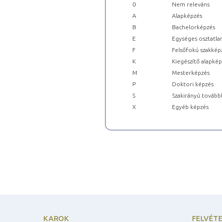
0
Nem releváns
A
Alapképzés
B
Bachelorképzés
E
Egységes osztatla
F
Felsőfokú szakkép
K
Kiegészítő alapké
M
Mesterképzés
P
Doktori képzés
S
Szakirányú tovább
X
Egyéb képzés
KAROK
FELVÉTE