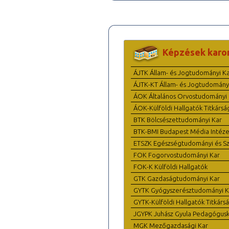
Képzések karo
ÁJTK Állam- és Jogtudományi K
ÁJTK-KT Állam- és Jogtudomány
ÁOK Általános Orvostudományi 
ÁOK-Külföldi Hallgatók Titkársá
BTK Bölcsészettudományi Kar
BTK-BMI Budapest Média Intéze
ETSZK Egészségtudományi és Szo
FOK Fogorvostudományi Kar
FOK-K Külföldi Hallgatók
GTK Gazdaságtudományi Kar
GYTK Gyógyszerésztudományi K
GYTK-Külföldi Hallgatók Titkárs
JGYPK Juhász Gyula Pedagógus
MGK Mezőgazdasági Kar