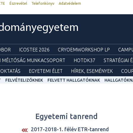
ZTE
Észrevétel
Telefonkönyv
Adatvédelem
udományegyetem
ZOBOR
ICOSTEE 2026
CRYOEMWORKSHOP LP
CAMPU
I MÉLTÓSÁG MUNKACSOPORT
HOTDK37
STRATÉGIAI 
OKTATÁS
EGYETEMI ÉLET
HÍREK, ESEMÉNYEK
COUR
T
FELVÉTELIZŐKNEK
FELVETT HALLGATÓKNAK
HALLGATÓKN
Egyetemi tanrend
2017-2018-1. félév ETR-tanrend