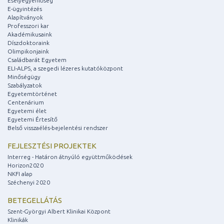
Esélyegyenlőség
E-ügyintézés
Alapítványok
Professzori kar
Akadémikusaink
Díszdoktoraink
Olimpikonjaink
Családbarát Egyetem
ELI-ALPS, a szegedi lézeres kutatóközpont
Minőségügy
Szabályzatok
Egyetemtörténet
Centenárium
Egyetemi élet
Egyetemi Értesítő
Belső visszaélés-bejelentési rendszer
FEJLESZTÉSI PROJEKTEK
Interreg - Határon átnyúló együttműködések
Horizon2020
NKFI alap
Széchenyi 2020
BETEGELLÁTÁS
Szent-Györgyi Albert Klinikai Központ
Klinikák