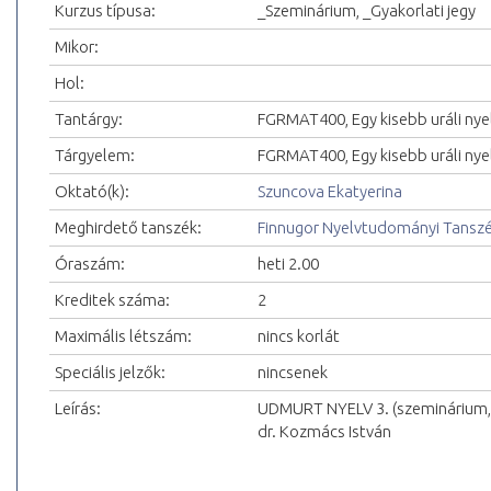
Kurzus típusa:
_Szeminárium, _Gyakorlati jegy
Mikor:
Hol:
Tantárgy:
FGRMAT400, Egy kisebb uráli nye
Tárgyelem:
FGRMAT400, Egy kisebb uráli nyel
Oktató(k):
Szuncova Ekatyerina
Meghirdető tanszék:
Finnugor Nyelvtudományi Tansz
Óraszám:
heti 2.00
Kreditek száma:
2
Maximális létszám:
nincs korlát
Speciális jelzők:
nincsenek
Leírás:
UDMURT NYELV 3. (szeminárium, 
dr. Kozmács István