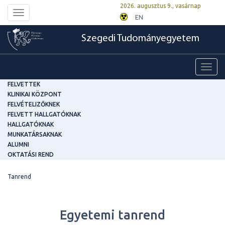
2026. augusztus 9., vasárnap
Toggle
EN
navigation
Szegedi Tudományegyetem
Toggl
navig
FELVETTEK
KLINIKAI KÖZPONT
FELVÉTELIZŐKNEK
FELVETT HALLGATÓKNAK
HALLGATÓKNAK
MUNKATÁRSAKNAK
ALUMNI
OKTATÁSI REND
Tanrend
Egyetemi tanrend