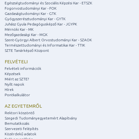
Egészségtudományi és Szociális Képzési Kar - ETSZK
Fogorvostudományi Kar - FOK
Gazdaságtudományi Kar - GTK
Gyógyszerésztudományi Kar - GYTK
Juhász Gyula Pedagógusképző Kar - JGYPK
Mérnöki Kar - MK
Mezőgazdasági Kar - MGK
Szent-Györgyi Albert Orvostudományi Kar - SZAOK
Természettudományi és Informatikai Kar - TTIK
SZTE Tanárképző Központ
FELVÉTELI
Felvételi információk
Képzések
Miért az SZTE?
Nyílt napok
Hírek
Pontkalkulátor
AZ EGYETEMRŐL
Rektori köszöntő
Szegedi Tudományegyetemért Alapítvány
Bemutatkozás
Szervezeti felépítés
Közérdekű adatok