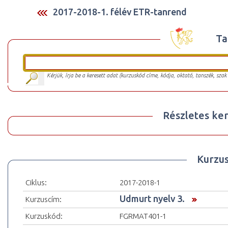
2017-2018-1. félév ETR-tanrend
Ta
Kérjük, írja be a keresett adat (kurzuskód címe, kódja, oktató, tanszék, szak
Részletes ker
Kurzu
Ciklus:
2017-2018-1
Udmurt nyelv 3.
Kurzuscím:
Kurzuskód:
FGRMAT401-1