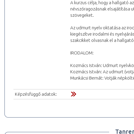
A kurzus célja, hogy a hallgató a
névszóragozásnak elsajátítása 
szövegeket.
Az udmurt nyelv oktatása az irod
kiegészítve irodalmi és nyelvjárá
szakcikket olvasnak el a hallgató
IRODALOM:
Kozmács István: Udmurt nyelvkö
Kozmács István: Az udmurt (votjá
Munkácsi Bernát: Votják népköl
Képzésfüggő adatok:
Tanre