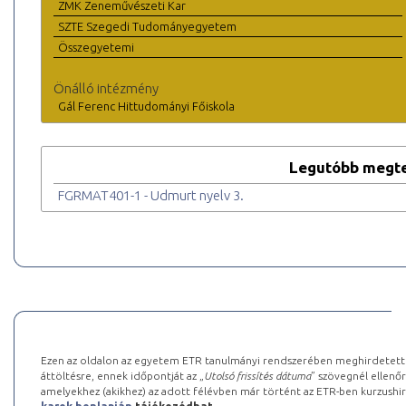
ZMK Zeneművészeti Kar
SZTE Szegedi Tudományegyetem
Összegyetemi
Önálló intézmény
Gál Ferenc Hittudományi Főiskola
Legutóbb megte
FGRMAT401-1 - Udmurt nyelv 3.
Ezen az oldalon az egyetem ETR tanulmányi rendszerében meghirdetett k
áttöltésre, ennek időpontját az „
Utolsó frissítés dátuma
” szövegnél ellenőr
amelyekhez (akikhez) az adott félévben már történt az ETR-ben kurzushi