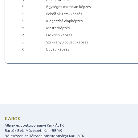
E
Egységes osztatlan képzés
F
Felsőfokú szakképzés
K
Kiegészítő alapképzés
M
Mesterképzés
P
Doktori képzés
S
Szakirányú továbbképzés
X
Egyéb képzés
KAROK
Állam- és Jogtudományi Kar - ÁJTK
Bartók Béla Művészeti Kar - BBMK
Bölcsészet- és Társadalomtudományi Kar - BTK