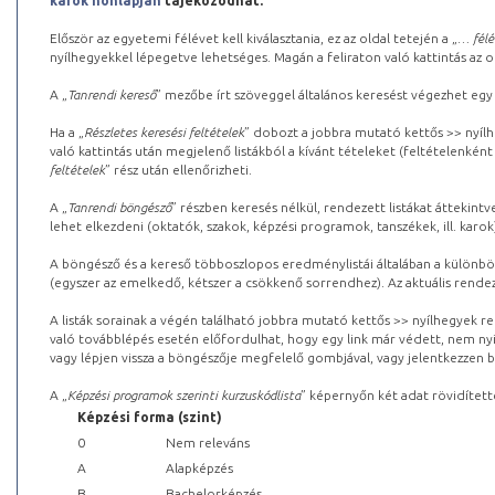
karok honlapján
tájékozódhat.
Először az egyetemi félévet kell kiválasztania, ez az oldal tetején a „
… félé
nyílhegyekkel lépegetve lehetséges. Magán a feliraton való kattintás az old
A „
Tanrendi kereső
” mezőbe írt szöveggel általános keresést végezhet egy
Ha a „
Részletes keresési feltételek
” dobozt a jobbra mutató kettős >> nyílh
való kattintás után megjelenő listákból a kívánt tételeket (feltételenként
feltételek
” rész után ellenőrizheti.
A „
Tanrendi böngésző
” részben keresés nélkül, rendezett listákat áttekin
lehet elkezdeni (oktatók, szakok, képzési programok, tanszékek, ill. karok
A böngésző és a kereső többoszlopos eredménylistái általában a különböz
(egyszer az emelkedő, kétszer a csökkenő sorrendhez). Az aktuális rendez
A listák sorainak a végén található jobbra mutató kettős >> nyílhegyek r
való továbblépés esetén előfordulhat, hogy egy link már védett, nem nyi
vagy lépjen vissza a böngészője megfelelő gombjával, vagy jelentkezzen be
A „
Képzési programok szerinti kurzuskódlista
” képernyőn két adat rövidített
Képzési forma (szint)
0
Nem releváns
A
Alapképzés
B
Bachelorképzés