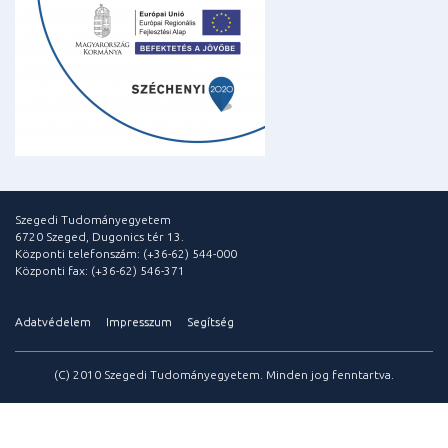
Szegedi Tudományegyetem
6720 Szeged, Dugonics tér 13.
Központi telefonszám: (+36-62) 544-000
Központi fax: (+36-62) 546-371
Adatvédelem
Impresszum
Segítség
(C) 2010 Szegedi Tudományegyetem. Minden jog fenntartva.