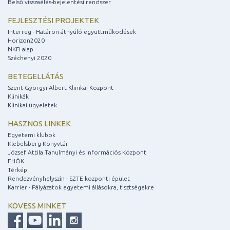
Belső visszaélés-bejelentési rendszer
FEJLESZTÉSI PROJEKTEK
Interreg - Határon átnyúló együttműködések
Horizon2020
NKFI alap
Széchenyi 2020
BETEGELLÁTÁS
Szent-Györgyi Albert Klinikai Központ
Klinikák
Klinikai ügyeletek
HASZNOS LINKEK
Egyetemi klubok
Klebelsberg Könyvtár
József Attila Tanulmányi és Információs Központ
EHÖK
Térkép
Rendezvényhelyszín - SZTE központi épület
Karrier - Pályázatok egyetemi állásokra, tisztségekre
KÖVESS MINKET