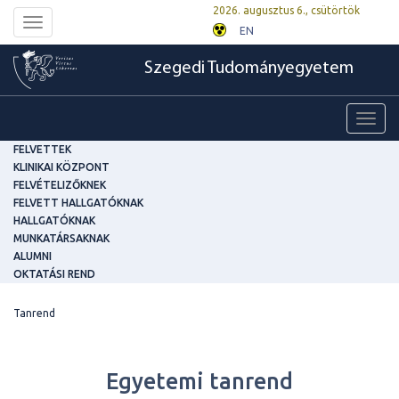
2026. augusztus 6., csütörtök
Toggle
EN
navigation
Szegedi Tudományegyetem
Toggl
navig
FELVETTEK
KLINIKAI KÖZPONT
FELVÉTELIZŐKNEK
FELVETT HALLGATÓKNAK
HALLGATÓKNAK
MUNKATÁRSAKNAK
ALUMNI
OKTATÁSI REND
Tanrend
Egyetemi tanrend