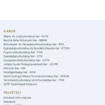
KAROK
Állam- és Jogtudományi Kar - ÁJTK
Bartók Béla Művészeti Kar - BBMK
Bölcsészet- és Társadalomtudományi Kar - BTK
Egészségtudományi és Szociális Képzési Kar - ETSZK
Fogorvostudományi Kar - FOK
Gazdaságtudományi Kar - GTK
Gyógyszerésztudományi Kar - GYTK
Juhász Gyula Pedagógusképző Kar - JGYPK
Mérnöki Kar - MK
Mezőgazdasági Kar - MGK
Szent-Györgyi Albert Orvostudományi Kar - SZAOK
Természettudományi és Informatikai Kar - TTIK
SZTE Tanárképző Központ
FELVÉTELI
Felvételi információk
Képzések