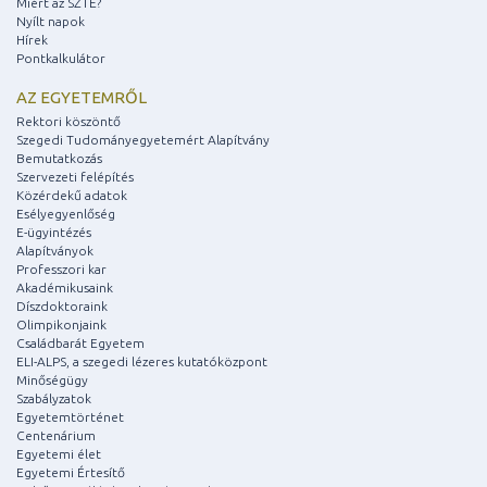
Miért az SZTE?
Nyílt napok
Hírek
Pontkalkulátor
AZ EGYETEMRŐL
Rektori köszöntő
Szegedi Tudományegyetemért Alapítvány
Bemutatkozás
Szervezeti felépítés
Közérdekű adatok
Esélyegyenlőség
E-ügyintézés
Alapítványok
Professzori kar
Akadémikusaink
Díszdoktoraink
Olimpikonjaink
Családbarát Egyetem
ELI-ALPS, a szegedi lézeres kutatóközpont
Minőségügy
Szabályzatok
Egyetemtörténet
Centenárium
Egyetemi élet
Egyetemi Értesítő