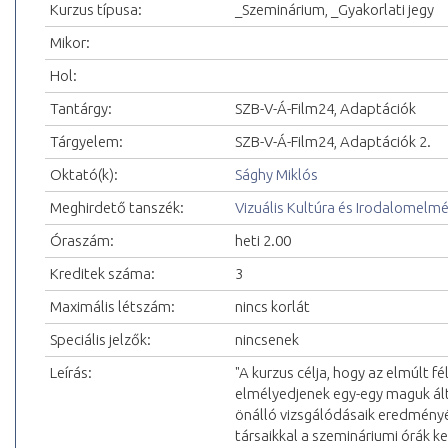
Kurzus típusa:
_Szeminárium, _Gyakorlati jegy
Mikor:
Hol:
Tantárgy:
SZB-V-Á-Film24, Adaptációk
Tárgyelem:
SZB-V-Á-Film24, Adaptációk 2.
Oktató(k):
Sághy Miklós
Meghirdető tanszék:
Vizuális Kultúra és Irodalomelm
Óraszám:
heti 2.00
Kreditek száma:
3
Maximális létszám:
nincs korlát
Speciális jelzők:
nincsenek
Leírás:
"A kurzus célja, hogy az elmúlt 
elmélyedjenek egy-egy maguk ál
önálló vizsgálódásaik eredmény
társaikkal a szemináriumi órák ke