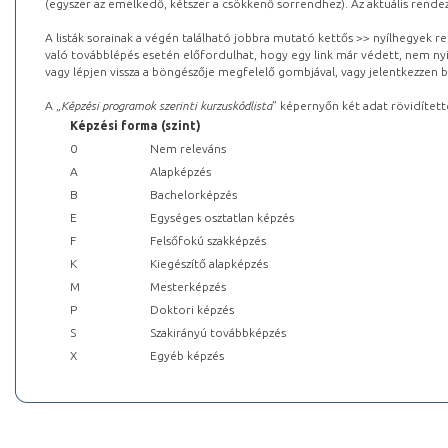
(egyszer az emelkedő, kétszer a csökkenő sorrendhez). Az aktuális rendez
A listák sorainak a végén található jobbra mutató kettős >> nyílhegyek r
való továbblépés esetén előfordulhat, hogy egy link már védett, nem nyi
vagy lépjen vissza a böngészője megfelelő gombjával, vagy jelentkezzen be
A „
Képzési programok szerinti kurzuskódlista
” képernyőn két adat rövidített
Képzési forma (szint)
0
Nem releváns
A
Alapképzés
B
Bachelorképzés
E
Egységes osztatlan képzés
F
Felsőfokú szakképzés
K
Kiegészítő alapképzés
M
Mesterképzés
P
Doktori képzés
S
Szakirányú továbbképzés
X
Egyéb képzés