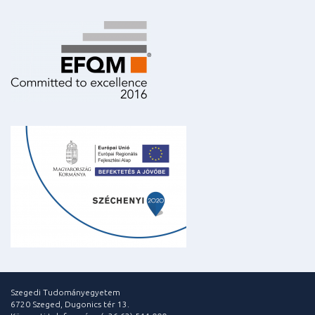
Szegedi Tudományegyetem
6720 Szeged, Dugonics tér 13.