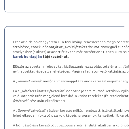
Ezen az oldalon az egyetem ETR tanulmányi rendszerében meghirdetett k
áttöltésre, ennek időpontját az „
Utolsó frissítés dátuma
” szövegnél ellenőr
amelyekhez (akikhez) az adott félévben már történt az ETR-ben kurzushi
karok honlapján
tájékozódhat.
Először az egyetemi félévet kell kiválasztania, ez az oldal tetején a „
… félé
nyílhegyekkel lépegetve lehetséges. Magán a feliraton való kattintás az old
A „
Tanrendi kereső
” mezőbe írt szöveggel általános keresést végezhet egy
Ha a „
Részletes keresési feltételek
” dobozt a jobbra mutató kettős >> nyílh
való kattintás után megjelenő listákból a kívánt tételeket (feltételenként
feltételek
” rész után ellenőrizheti.
A „
Tanrendi böngésző
” részben keresés nélkül, rendezett listákat áttekin
lehet elkezdeni (oktatók, szakok, képzési programok, tanszékek, ill. karok
A böngésző és a kereső többoszlopos eredménylistái általában a különböz