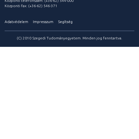
Központi telefonszám: (+36-62) 544-000
Központi fax: (+36-62) 546-371
Adatvédelem
Impresszum
Segítség
(C) 2010 Szegedi Tudományegyetem. Minden jog fenntartva.