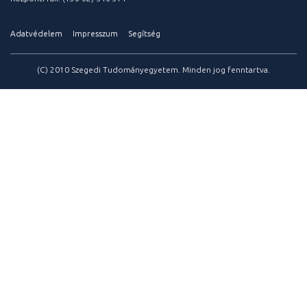
Adatvédelem
Impresszum
Segítség
(C) 2010 Szegedi Tudományegyetem. Minden jog fenntartva.