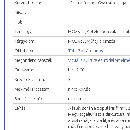
Kurzus típusa:
_Szeminárium, _Gyakorlati jegy
Mikor:
Hol:
Tantárgy:
MOZVál-, Kötelezően választhat
Tárgyelem:
MOZVál-, Műfaji elemzés
Oktató(k):
Tóth Zoltán János
Meghirdető tanszék:
Vizuális Kultúra és Irodalomelm
Óraszám:
heti 2.00
Kreditek száma:
3
Maximális létszám:
nincs korlát
Speciális jelzők:
nincsenek
Leírás:
A félév során a populáris filmku
Megvizsgáljuk azt a diskurzust, 
absztrahálja, előállítja és alkal
más filmtípusok mellett vagy azo