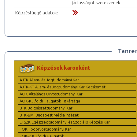
jártasságot szerezzenek.
Képzésfüggő adatok:
Tanre
Képzések karonként
ÁJTK Állam- és Jogtudományi Kar
ÁJTK-KT Állam- és Jogtudományi Kar Kecskemét
ÁOK Általános Orvostudományi Kar
ÁOK-Külföldi Hallgatók Titkársága
BTK Bölcsészettudományi Kar
BTK-BMI Budapest Média Intézet
ETSZK Egészségtudományi és Szociális Képzési Kar
FOK Fogorvostudományi Kar
FOK-K Külföldi Hallgatók