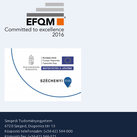
Szegedi Tudományegyetem
6720 Szeged, Dugonics tér 13.
Központi telefonszám: (+36-62) 544-000
Központi fax: (+36-62) 546-371