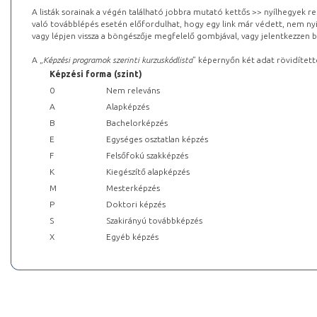
A listák sorainak a végén található jobbra mutató kettős >> nyílhegyek r
való továbblépés esetén előfordulhat, hogy egy link már védett, nem nyi
vagy lépjen vissza a böngészője megfelelő gombjával, vagy jelentkezzen be
A „
Képzési programok szerinti kurzuskódlista
” képernyőn két adat rövidített
Képzési forma (szint)
0
Nem releváns
A
Alapképzés
B
Bachelorképzés
E
Egységes osztatlan képzés
F
Felsőfokú szakképzés
K
Kiegészítő alapképzés
M
Mesterképzés
P
Doktori képzés
S
Szakirányú továbbképzés
X
Egyéb képzés