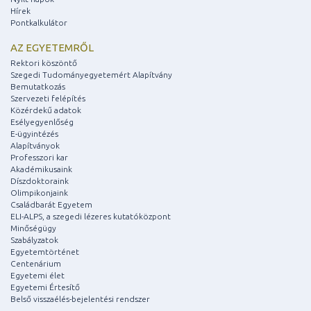
Hírek
Pontkalkulátor
AZ EGYETEMRŐL
Rektori köszöntő
Szegedi Tudományegyetemért Alapítvány
Bemutatkozás
Szervezeti felépítés
Közérdekű adatok
Esélyegyenlőség
E-ügyintézés
Alapítványok
Professzori kar
Akadémikusaink
Díszdoktoraink
Olimpikonjaink
Családbarát Egyetem
ELI-ALPS, a szegedi lézeres kutatóközpont
Minőségügy
Szabályzatok
Egyetemtörténet
Centenárium
Egyetemi élet
Egyetemi Értesítő
Belső visszaélés-bejelentési rendszer