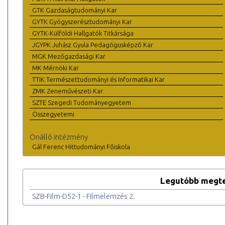
GTK Gazdaságtudományi Kar
GYTK Gyógyszerésztudományi Kar
GYTK-Külföldi Hallgatók Titkársága
JGYPK Juhász Gyula Pedagógusképző Kar
MGK Mezőgazdasági Kar
MK Mérnöki Kar
TTIK Természettudományi és Informatikai Kar
ZMK Zeneművészeti Kar
SZTE Szegedi Tudományegyetem
Összegyetemi
Önálló intézmény
Gál Ferenc Hittudományi Főiskola
Legutóbb megte
SZB-Film-D52-1 - Filmelemzés 2.