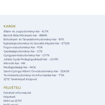
KAROK
Állam- és Jogtudományi Kar - ÁJTK
Bartók Béla Művészeti Kar - BBMK
Bölcsészet- és Társadalomtudományi Kar - BTK
Egészségtudományi és Szociális Képzési Kar - ETSZK
Fogorvostudományi Kar - FOK
Gazdaságtudományi Kar - GTK
Gyógyszerésztudományi Kar - GYTK
Juhász Gyula Pedagógusképző Kar - JGYPK
Mérnöki Kar - MK
Mezőgazdasági Kar - MGK
Szent-Györgyi Albert Orvostudományi Kar - SZAOK
Természettudományi és Informatikai Kar - TTIK
SZTE Tanárképző Központ
FELVÉTELI
Felvételi információk
Képzések
Miért az SZTE?
Nyílt napok