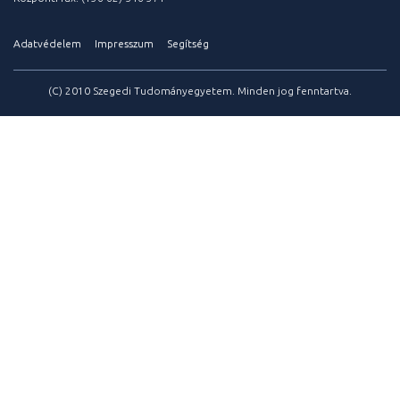
Adatvédelem
Impresszum
Segítség
(C) 2010 Szegedi Tudományegyetem. Minden jog fenntartva.