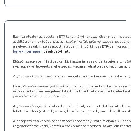
Ezen az oldalon az egyetem ETR tanulmányi rendszerében meghirdetett k
áttöltésre, ennek időpontját az „
Utolsó frissítés dátuma
” szövegnél ellenőr
amelyekhez (akikhez) az adott félévben már történt az ETR-ben kurzushi
karok honlapján
tájékozódhat.
Először az egyetemi félévet kell kiválasztania, ez az oldal tetején a „
… félé
nyílhegyekkel lépegetve lehetséges. Magán a feliraton való kattintás az old
A „
Tanrendi kereső
” mezőbe írt szöveggel általános keresést végezhet egy
Ha a „
Részletes keresési feltételek
” dobozt a jobbra mutató kettős >> nyílh
való kattintás után megjelenő listákból a kívánt tételeket (feltételenként
feltételek
” rész után ellenőrizheti.
A „
Tanrendi böngésző
” részben keresés nélkül, rendezett listákat áttekin
lehet elkezdeni (oktatók, szakok, képzési programok, tanszékek, ill. karok
A böngésző és a kereső többoszlopos eredménylistái általában a különböz
(egyszer az emelkedő, kétszer a csökkenő sorrendhez). Az aktuális rendez