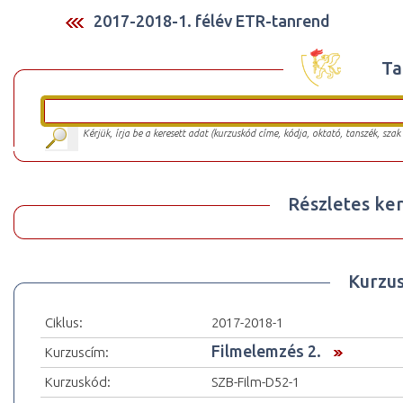
2017-2018-1. félév ETR-tanrend
Ta
Kérjük, írja be a keresett adat (kurzuskód címe, kódja, oktató, tanszék, szak
Részletes ker
Kurzu
Ciklus:
2017-2018-1
Filmelemzés 2.
Kurzuscím:
Kurzuskód:
SZB-Film-D52-1