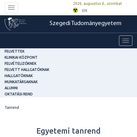
2026. augusztus 8., szombat
Toggle
EN
navigation
Szegedi Tudományegyetem
Toggl
navig
FELVETTEK
KLINIKAI KÖZPONT
FELVÉTELIZŐKNEK
FELVETT HALLGATÓKNAK
HALLGATÓKNAK
MUNKATÁRSAKNAK
ALUMNI
OKTATÁSI REND
Tanrend
Egyetemi tanrend