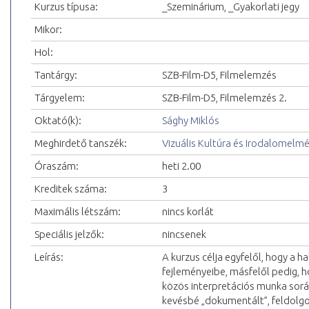
Kurzus típusa:
_Szeminárium, _Gyakorlati jegy
Mikor:
Hol:
Tantárgy:
SZB-Film-D5, Filmelemzés
Tárgyelem:
SZB-Film-D5, Filmelemzés 2.
Oktató(k):
Sághy Miklós
Meghirdető tanszék:
Vizuális Kultúra és Irodalomelm
Óraszám:
heti 2.00
Kreditek száma:
3
Maximális létszám:
nincs korlát
Speciális jelzők:
nincsenek
Leírás:
A kurzus célja egyfelől, hogy a h
fejleményeibe, másfelől pedig, h
közös interpretációs munka sorá
kevésbé „dokumentált”, feldolg