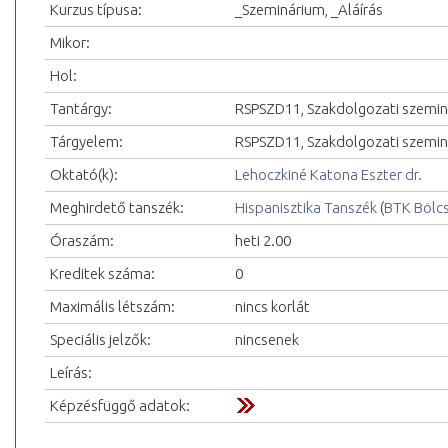
Kurzus típusa:
_Szeminárium, _Aláírás
Mikor:
Hol:
Tantárgy:
RSPSZD11, Szakdolgozati szemi
Tárgyelem:
RSPSZD11, Szakdolgozati szeminá
Oktató(k):
Lehoczkiné Katona Eszter dr.
Meghirdető tanszék:
Hispanisztika Tanszék
(
BTK Bölc
Óraszám:
heti 2.00
Kreditek száma:
0
Maximális létszám:
nincs korlát
Speciális jelzők:
nincsenek
Leírás:
Képzésfüggő adatok: