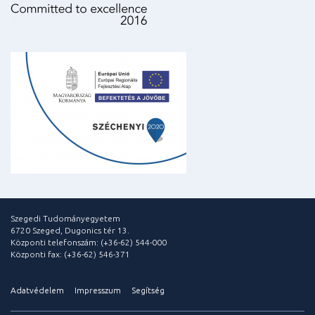
Szegedi Tudományegyetem
6720 Szeged, Dugonics tér 13.
Központi telefonszám: (+36-62) 544-000
Központi fax: (+36-62) 546-371
Adatvédelem
Impresszum
Segítség