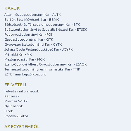
KAROK
Állam- és Jogtudományi Kar - ÁJTK
Bartók Béla Művészeti Kar - BBMK
Bölcsészet- és Társadalomtudományi Kar - BTK
Egészségtudományi és Szociális Képzési Kar - ETSZK
Fogorvostudományi Kar - FOK
Gazdaságtudományi Kar - GTK
Gyógyszerésztudományi Kar - GYTK
Juhász Gyula Pedagógusképző Kar - JGYPK
Mérnöki Kar - MK
Mezőgazdasági Kar - MGK
Szent-Györgyi Albert Orvostudományi Kar - SZAOK
Természettudományi és Informatikai Kar - TTIK
SZTE Tanárképző Központ
FELVÉTELI
Felvételi információk
Képzések
Miért az SZTE?
Nyílt napok
Hírek
Pontkalkulátor
AZ EGYETEMRŐL