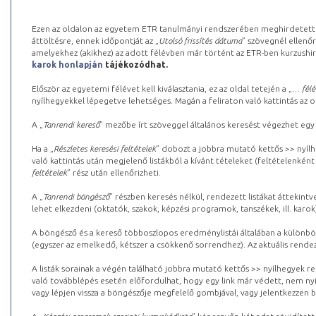
Ezen az oldalon az egyetem ETR tanulmányi rendszerében meghirdetett k
áttöltésre, ennek időpontját az „
Utolsó frissítés dátuma
” szövegnél ellenőr
amelyekhez (akikhez) az adott félévben már történt az ETR-ben kurzushi
karok honlapján
tájékozódhat.
Először az egyetemi félévet kell kiválasztania, ez az oldal tetején a „
… félé
nyílhegyekkel lépegetve lehetséges. Magán a feliraton való kattintás az old
A „
Tanrendi kereső
” mezőbe írt szöveggel általános keresést végezhet egy
Ha a „
Részletes keresési feltételek
” dobozt a jobbra mutató kettős >> nyílh
való kattintás után megjelenő listákból a kívánt tételeket (feltételenként
feltételek
” rész után ellenőrizheti.
A „
Tanrendi böngésző
” részben keresés nélkül, rendezett listákat áttekin
lehet elkezdeni (oktatók, szakok, képzési programok, tanszékek, ill. karok
A böngésző és a kereső többoszlopos eredménylistái általában a különböz
(egyszer az emelkedő, kétszer a csökkenő sorrendhez). Az aktuális rendez
A listák sorainak a végén található jobbra mutató kettős >> nyílhegyek r
való továbblépés esetén előfordulhat, hogy egy link már védett, nem nyi
vagy lépjen vissza a böngészője megfelelő gombjával, vagy jelentkezzen be