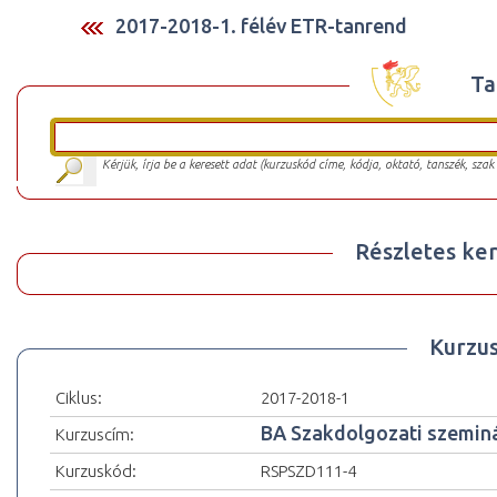
2017-2018-1. félév ETR-tanrend
Ta
Kérjük, írja be a keresett adat (kurzuskód címe, kódja, oktató, tanszék, szak
Részletes ker
Kurzu
Ciklus:
2017-2018-1
BA Szakdolgozati szemin
Kurzuscím:
Kurzuskód:
RSPSZD111-4