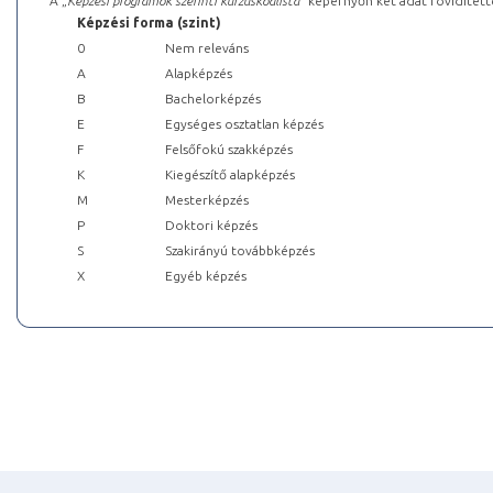
A „
Képzési programok szerinti kurzuskódlista
” képernyőn két adat rövidített
Képzési forma (szint)
0
Nem releváns
A
Alapképzés
B
Bachelorképzés
E
Egységes osztatlan képzés
F
Felsőfokú szakképzés
K
Kiegészítő alapképzés
M
Mesterképzés
P
Doktori képzés
S
Szakirányú továbbképzés
X
Egyéb képzés