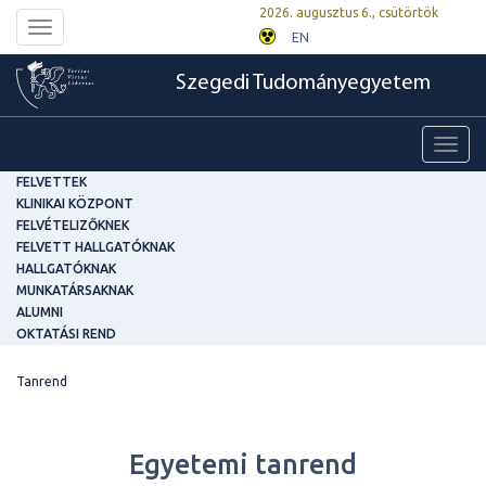
2026. augusztus 6., csütörtök
Toggle
EN
navigation
Szegedi Tudományegyetem
Toggl
navig
FELVETTEK
KLINIKAI KÖZPONT
FELVÉTELIZŐKNEK
FELVETT HALLGATÓKNAK
HALLGATÓKNAK
MUNKATÁRSAKNAK
ALUMNI
OKTATÁSI REND
Tanrend
Egyetemi tanrend