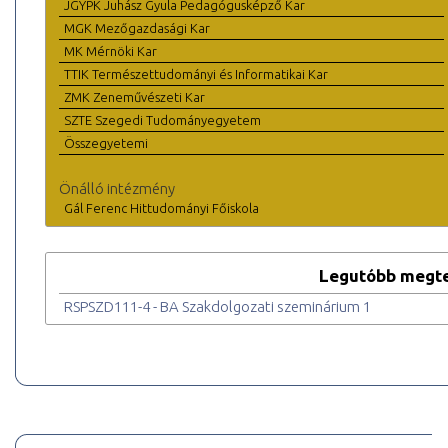
JGYPK Juhász Gyula Pedagógusképző Kar
MGK Mezőgazdasági Kar
MK Mérnöki Kar
TTIK Természettudományi és Informatikai Kar
ZMK Zeneművészeti Kar
SZTE Szegedi Tudományegyetem
Összegyetemi
Önálló intézmény
Gál Ferenc Hittudományi Főiskola
Legutóbb megte
RSPSZD111-4 - BA Szakdolgozati szeminárium 1