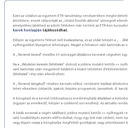
Ezen az oldalon az egyetem ETR tanulmányi rendszerében meghirdetett k
áttöltésre, ennek időpontját az „
Utolsó frissítés dátuma
” szövegnél ellenőr
amelyekhez (akikhez) az adott félévben már történt az ETR-ben kurzushi
karok honlapján
tájékozódhat.
Először az egyetemi félévet kell kiválasztania, ez az oldal tetején a „
… félé
nyílhegyekkel lépegetve lehetséges. Magán a feliraton való kattintás az old
A „
Tanrendi kereső
” mezőbe írt szöveggel általános keresést végezhet egy
Ha a „
Részletes keresési feltételek
” dobozt a jobbra mutató kettős >> nyílh
való kattintás után megjelenő listákból a kívánt tételeket (feltételenként
feltételek
” rész után ellenőrizheti.
A „
Tanrendi böngésző
” részben keresés nélkül, rendezett listákat áttekin
lehet elkezdeni (oktatók, szakok, képzési programok, tanszékek, ill. karok
A böngésző és a kereső többoszlopos eredménylistái általában a különböz
(egyszer az emelkedő, kétszer a csökkenő sorrendhez). Az aktuális rendez
A listák sorainak a végén található jobbra mutató kettős >> nyílhegyek r
való továbblépés esetén előfordulhat, hogy egy link már védett, nem nyi
vagy lépjen vissza a böngészője megfelelő gombjával, vagy jelentkezzen be