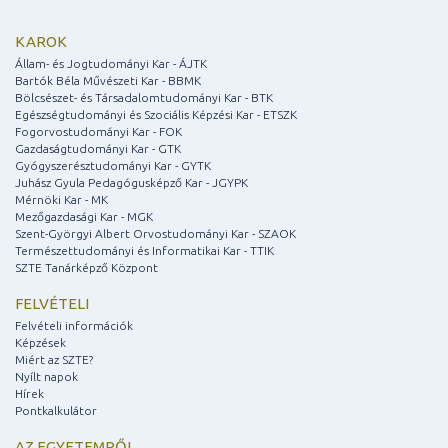
KAROK
Állam- és Jogtudományi Kar - ÁJTK
Bartók Béla Művészeti Kar - BBMK
Bölcsészet- és Társadalomtudományi Kar - BTK
Egészségtudományi és Szociális Képzési Kar - ETSZK
Fogorvostudományi Kar - FOK
Gazdaságtudományi Kar - GTK
Gyógyszerésztudományi Kar - GYTK
Juhász Gyula Pedagógusképző Kar - JGYPK
Mérnöki Kar - MK
Mezőgazdasági Kar - MGK
Szent-Györgyi Albert Orvostudományi Kar - SZAOK
Természettudományi és Informatikai Kar - TTIK
SZTE Tanárképző Központ
FELVÉTELI
Felvételi információk
Képzések
Miért az SZTE?
Nyílt napok
Hírek
Pontkalkulátor
AZ EGYETEMRŐL