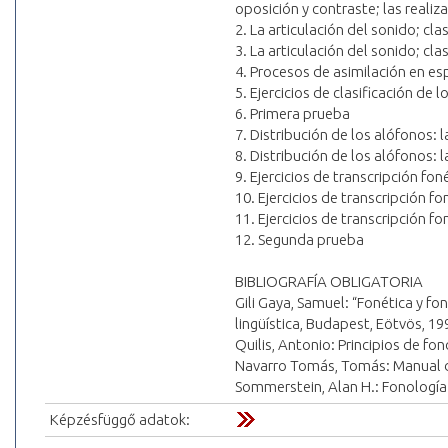
oposición y contraste; las realiz
2. La articulación del sonido; cla
3. La articulación del sonido; cl
4. Procesos de asimilación en es
5. Ejercicios de clasificación de 
6. Primera prueba
7. Distribución de los alófonos: 
8. Distribución de los alófonos:
9. Ejercicios de transcripción fon
10. Ejercicios de transcripción fo
11. Ejercicios de transcripción fo
12. Segunda prueba
BIBLIOGRAFÍA OBLIGATORIA
Gili Gaya, Samuel: “Fonética y fon
lingüística, Budapest, Eötvös, 19
Quilis, Antonio: Principios de fo
Navarro Tomás, Tomás: Manual de
Sommerstein, Alan H.: Fonología
Képzésfüggő adatok: