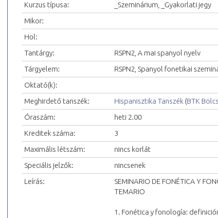
Kurzus típusa:
_Szeminárium, _Gyakorlati jegy
Mikor:
Hol:
Tantárgy:
RSPN2, A mai spanyol nyelv
Tárgyelem:
RSPN2, Spanyol fonetikai szemin
Oktató(k):
Meghirdető tanszék:
Hispanisztika Tanszék
(
BTK Bölc
Óraszám:
heti 2.00
Kreditek száma:
3
Maximális létszám:
nincs korlát
Speciális jelzők:
nincsenek
Leírás:
SEMINARIO DE FONÉTICA Y FO
TEMARIO
1. Fonética y fonología: definici