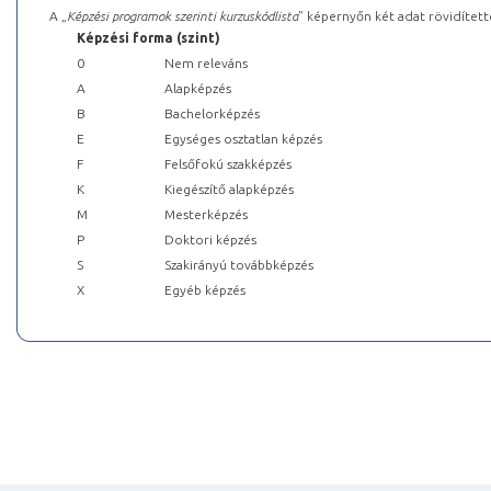
A „
Képzési programok szerinti kurzuskódlista
” képernyőn két adat rövidített
Képzési forma (szint)
0
Nem releváns
A
Alapképzés
B
Bachelorképzés
E
Egységes osztatlan képzés
F
Felsőfokú szakképzés
K
Kiegészítő alapképzés
M
Mesterképzés
P
Doktori képzés
S
Szakirányú továbbképzés
X
Egyéb képzés