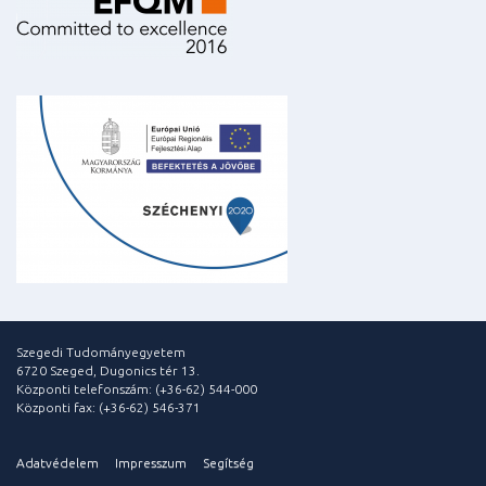
Szegedi Tudományegyetem
6720 Szeged, Dugonics tér 13.
Központi telefonszám: (+36-62) 544-000
Központi fax: (+36-62) 546-371
Adatvédelem
Impresszum
Segítség