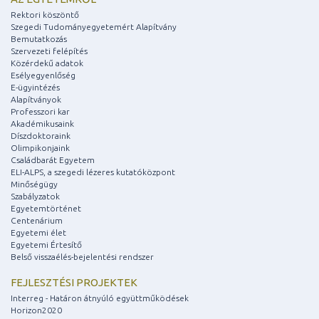
Rektori köszöntő
Szegedi Tudományegyetemért Alapítvány
Bemutatkozás
Szervezeti felépítés
Közérdekű adatok
Esélyegyenlőség
E-ügyintézés
Alapítványok
Professzori kar
Akadémikusaink
Díszdoktoraink
Olimpikonjaink
Családbarát Egyetem
ELI-ALPS, a szegedi lézeres kutatóközpont
Minőségügy
Szabályzatok
Egyetemtörténet
Centenárium
Egyetemi élet
Egyetemi Értesítő
Belső visszaélés-bejelentési rendszer
FEJLESZTÉSI PROJEKTEK
Interreg - Határon átnyúló együttműködések
Horizon2020