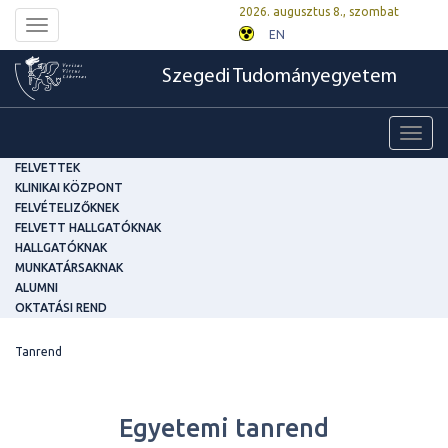
2026. augusztus 8., szombat
Toggle
EN
navigation
Szegedi Tudományegyetem
Toggl
navig
FELVETTEK
KLINIKAI KÖZPONT
FELVÉTELIZŐKNEK
FELVETT HALLGATÓKNAK
HALLGATÓKNAK
MUNKATÁRSAKNAK
ALUMNI
OKTATÁSI REND
Tanrend
Egyetemi tanrend