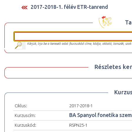
2017-2018-1. félév ETR-tanrend
Ta
Kérjük, írja be a keresett adat (kurzuskód címe, kódja, oktató, tanszék, szak
Részletes ker
Kurzu
Ciklus:
2017-2018-1
BA Spanyol fonetika szem
Kurzuscím:
Kurzuskód:
RSPN25-1