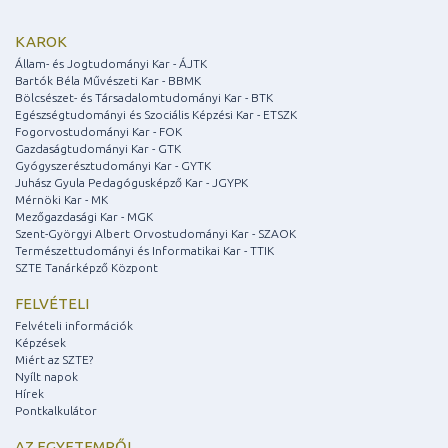
KAROK
Állam- és Jogtudományi Kar - ÁJTK
Bartók Béla Művészeti Kar - BBMK
Bölcsészet- és Társadalomtudományi Kar - BTK
Egészségtudományi és Szociális Képzési Kar - ETSZK
Fogorvostudományi Kar - FOK
Gazdaságtudományi Kar - GTK
Gyógyszerésztudományi Kar - GYTK
Juhász Gyula Pedagógusképző Kar - JGYPK
Mérnöki Kar - MK
Mezőgazdasági Kar - MGK
Szent-Györgyi Albert Orvostudományi Kar - SZAOK
Természettudományi és Informatikai Kar - TTIK
SZTE Tanárképző Központ
FELVÉTELI
Felvételi információk
Képzések
Miért az SZTE?
Nyílt napok
Hírek
Pontkalkulátor
AZ EGYETEMRŐL