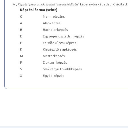
A „
Képzési programok szerinti kurzuskódlista
” képernyőn két adat rövidített
Képzési forma (szint)
0
Nem releváns
A
Alapképzés
B
Bachelorképzés
E
Egységes osztatlan képzés
F
Felsőfokú szakképzés
K
Kiegészítő alapképzés
M
Mesterképzés
P
Doktori képzés
S
Szakirányú továbbképzés
X
Egyéb képzés