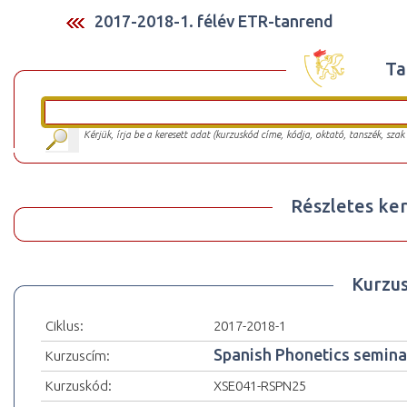
2017-2018-1. félév ETR-tanrend
Ta
Kérjük, írja be a keresett adat (kurzuskód címe, kódja, oktató, tanszék, szak
Részletes ker
Kurzu
Ciklus:
2017-2018-1
Spanish Phonetics semina
Kurzuscím:
Kurzuskód:
XSE041-RSPN25