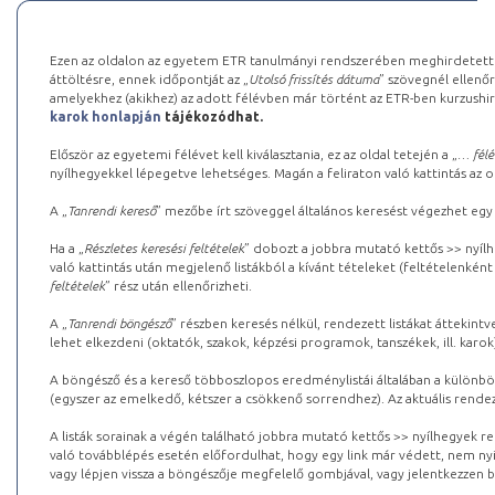
Ezen az oldalon az egyetem ETR tanulmányi rendszerében meghirdetett k
áttöltésre, ennek időpontját az „
Utolsó frissítés dátuma
” szövegnél ellenőr
amelyekhez (akikhez) az adott félévben már történt az ETR-ben kurzushi
karok honlapján
tájékozódhat.
Először az egyetemi félévet kell kiválasztania, ez az oldal tetején a „
… félé
nyílhegyekkel lépegetve lehetséges. Magán a feliraton való kattintás az old
A „
Tanrendi kereső
” mezőbe írt szöveggel általános keresést végezhet egy
Ha a „
Részletes keresési feltételek
” dobozt a jobbra mutató kettős >> nyílh
való kattintás után megjelenő listákból a kívánt tételeket (feltételenként
feltételek
” rész után ellenőrizheti.
A „
Tanrendi böngésző
” részben keresés nélkül, rendezett listákat áttekin
lehet elkezdeni (oktatók, szakok, képzési programok, tanszékek, ill. karok
A böngésző és a kereső többoszlopos eredménylistái általában a különböz
(egyszer az emelkedő, kétszer a csökkenő sorrendhez). Az aktuális rendez
A listák sorainak a végén található jobbra mutató kettős >> nyílhegyek r
való továbblépés esetén előfordulhat, hogy egy link már védett, nem nyi
vagy lépjen vissza a böngészője megfelelő gombjával, vagy jelentkezzen be