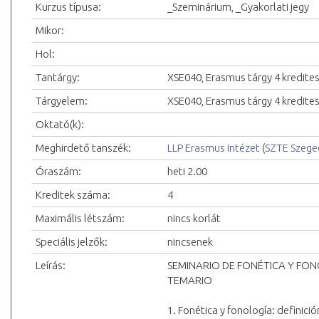
Kurzus típusa:
_Szeminárium, _Gyakorlati jegy
Mikor:
Hol:
Tantárgy:
XSE040, Erasmus tárgy 4 kredite
Tárgyelem:
XSE040, Erasmus tárgy 4 kredite
Oktató(k):
Meghirdető tanszék:
LLP Erasmus Intézet
(
SZTE Szeg
Óraszám:
heti 2.00
Kreditek száma:
4
Maximális létszám:
nincs korlát
Speciális jelzők:
nincsenek
Leírás:
SEMINARIO DE FONÉTICA Y FO
TEMARIO
1. Fonética y fonología: definici