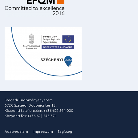
Szegedi Tudományegyetem
6720 Szeged, Dugonics tér 13.
Központi telefonszám: (+36-62) 544-000
Központi fax: (+36-62) 546-371
Adatvédelem
Impresszum
Segítség