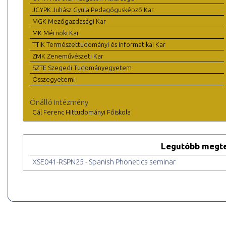
JGYPK Juhász Gyula Pedagógusképző Kar
MGK Mezőgazdasági Kar
MK Mérnöki Kar
TTIK Természettudományi és Informatikai Kar
ZMK Zeneművészeti Kar
SZTE Szegedi Tudományegyetem
Összegyetemi
Önálló intézmény
Gál Ferenc Hittudományi Főiskola
Legutóbb megte
XSE041-RSPN25 - Spanish Phonetics seminar