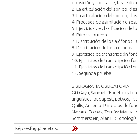
oposición y contraste; las realiz
2. La articulación del sonido; cla
3. La articulación del sonido; cl
4. Procesos de asimilación en es
5. Ejercicios de clasificación de 
6. Primera prueba
7. Distribución de los alófonos: 
8. Distribución de los alófonos:
9. Ejercicios de transcripción fon
10. Ejercicios de transcripción fo
11. Ejercicios de transcripción fo
12. Segunda prueba
BIBLIOGRAFÍA OBLIGATORIA
Gili Gaya, Samuel: “Fonética y fon
lingüística, Budapest, Eötvös, 19
Quilis, Antonio: Principios de fo
Navarro Tomás, Tomás: Manual de
Sommerstein, Alan H.: Fonología
Képzésfüggő adatok: