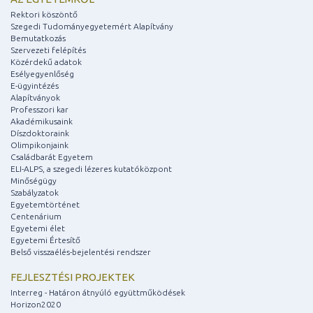
Rektori köszöntő
Szegedi Tudományegyetemért Alapítvány
Bemutatkozás
Szervezeti felépítés
Közérdekű adatok
Esélyegyenlőség
E-ügyintézés
Alapítványok
Professzori kar
Akadémikusaink
Díszdoktoraink
Olimpikonjaink
Családbarát Egyetem
ELI-ALPS, a szegedi lézeres kutatóközpont
Minőségügy
Szabályzatok
Egyetemtörténet
Centenárium
Egyetemi élet
Egyetemi Értesítő
Belső visszaélés-bejelentési rendszer
FEJLESZTÉSI PROJEKTEK
Interreg - Határon átnyúló együttműködések
Horizon2020