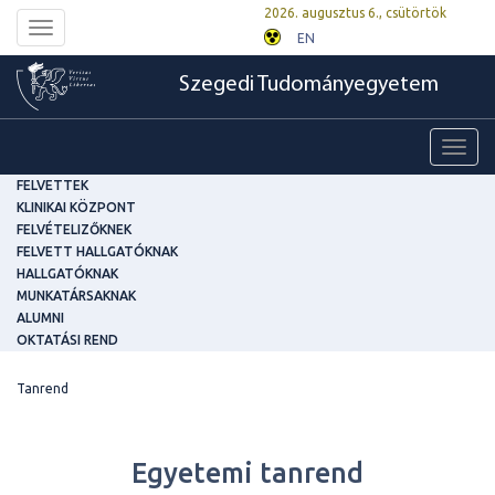
2026. augusztus 6., csütörtök
Toggle
EN
navigation
Szegedi Tudományegyetem
Toggl
navig
FELVETTEK
KLINIKAI KÖZPONT
FELVÉTELIZŐKNEK
FELVETT HALLGATÓKNAK
HALLGATÓKNAK
MUNKATÁRSAKNAK
ALUMNI
OKTATÁSI REND
Tanrend
Egyetemi tanrend