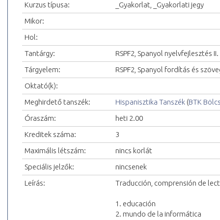
Kurzus típusa:
_Gyakorlat, _Gyakorlati jegy
Mikor:
Hol:
Tantárgy:
RSPF2, Spanyol nyelvfejlesztés II.
Tárgyelem:
RSPF2, Spanyol fordítás és szöve
Oktató(k):
Meghirdető tanszék:
Hispanisztika Tanszék
(
BTK Bölc
Óraszám:
heti 2.00
Kreditek száma:
3
Maximális létszám:
nincs korlát
Speciális jelzők:
nincsenek
Leírás:
Traducción, comprensión de lec
1. educación
2. mundo de la informática