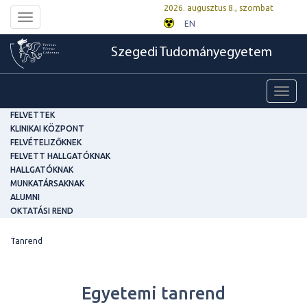
2026. augusztus 8., szombat
Toggle
EN
navigation
Szegedi Tudományegyetem
Toggl
navig
FELVETTEK
KLINIKAI KÖZPONT
FELVÉTELIZŐKNEK
FELVETT HALLGATÓKNAK
HALLGATÓKNAK
MUNKATÁRSAKNAK
ALUMNI
OKTATÁSI REND
Tanrend
Egyetemi tanrend