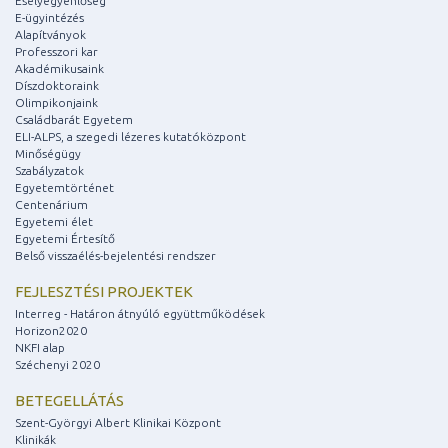
Esélyegyenlőség
E-ügyintézés
Alapítványok
Professzori kar
Akadémikusaink
Díszdoktoraink
Olimpikonjaink
Családbarát Egyetem
ELI-ALPS, a szegedi lézeres kutatóközpont
Minőségügy
Szabályzatok
Egyetemtörténet
Centenárium
Egyetemi élet
Egyetemi Értesítő
Belső visszaélés-bejelentési rendszer
FEJLESZTÉSI PROJEKTEK
Interreg - Határon átnyúló együttműködések
Horizon2020
NKFI alap
Széchenyi 2020
BETEGELLÁTÁS
Szent-Györgyi Albert Klinikai Központ
Klinikák