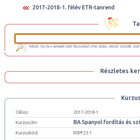
2017-2018-1. félév ETR-tanrend
Ta
Kérjük, írja be a keresett adat (kurzuskód címe, kódja, oktató, tanszék, szak
Részletes ker
Kurzu
Ciklus:
2017-2018-1
BA Spanyol fordítás és sz
Kurzuscím:
Kurzuskód:
RSPF23-1