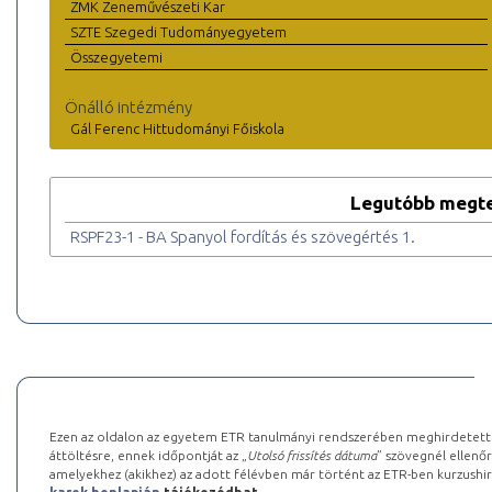
ZMK Zeneművészeti Kar
SZTE Szegedi Tudományegyetem
Összegyetemi
Önálló intézmény
Gál Ferenc Hittudományi Főiskola
Legutóbb megte
RSPF23-1 - BA Spanyol fordítás és szövegértés 1.
Ezen az oldalon az egyetem ETR tanulmányi rendszerében meghirdetett k
áttöltésre, ennek időpontját az „
Utolsó frissítés dátuma
” szövegnél ellenőr
amelyekhez (akikhez) az adott félévben már történt az ETR-ben kurzushi