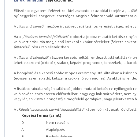
karok honlapján
tájékozódhat.
Először az egyetemi félévet kell kiválasztania, ez az oldal tetején a „
… félé
nyílhegyekkel lépegetve lehetséges. Magán a feliraton való kattintás az old
A „
Tanrendi kereső
” mezőbe írt szöveggel általános keresést végezhet egy
Ha a „
Részletes keresési feltételek
” dobozt a jobbra mutató kettős >> nyílh
való kattintás után megjelenő listákból a kívánt tételeket (feltételenként
feltételek
” rész után ellenőrizheti.
A „
Tanrendi böngésző
” részben keresés nélkül, rendezett listákat áttekin
lehet elkezdeni (oktatók, szakok, képzési programok, tanszékek, ill. karok
A böngésző és a kereső többoszlopos eredménylistái általában a különböz
(egyszer az emelkedő, kétszer a csökkenő sorrendhez). Az aktuális rendez
A listák sorainak a végén található jobbra mutató kettős >> nyílhegyek r
való továbblépés esetén előfordulhat, hogy egy link már védett, nem nyi
vagy lépjen vissza a böngészője megfelelő gombjával, vagy jelentkezzen be
A „
Képzési programok szerinti kurzuskódlista
” képernyőn két adat rövidített
Képzési forma (szint)
0
Nem releváns
A
Alapképzés
B
Bachelorképzés