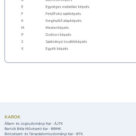
E
Egységes osztatlan képzés
F
Felsőfokú szakképzés
K
Kiegészítő alapképzés
M
Mesterképzés
P
Doktori képzés
S
Szakirányú továbbképzés
X
Egyéb képzés
KAROK
Állam- és Jogtudományi Kar - ÁJTK
Bartók Béla Művészeti Kar - BBMK
Bölcsészet- és Társadalomtudományi Kar - BTK