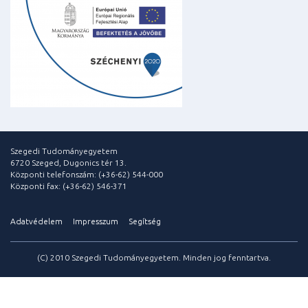
Szegedi Tudományegyetem
6720 Szeged, Dugonics tér 13.
Központi telefonszám: (+36-62) 544-000
Központi fax: (+36-62) 546-371
Adatvédelem
Impresszum
Segítség
(C) 2010 Szegedi Tudományegyetem. Minden jog fenntartva.