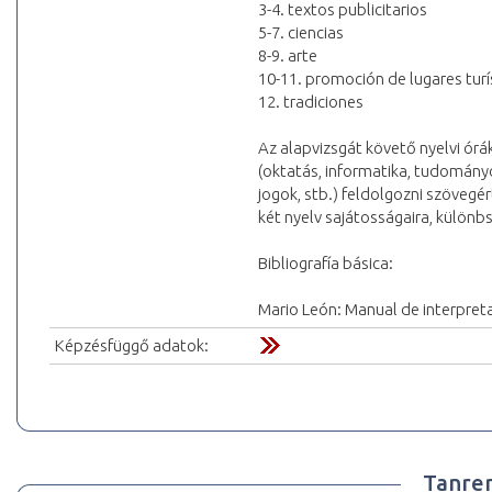
3-4. textos publicitarios
5-7. ciencias
8-9. arte
10-11. promoción de lugares turí
12. tradiciones
Az alapvizsgát követő nyelvi órá
(oktatás, informatika, tudomány
jogok, stb.) feldolgozni szövegér
két nyelv sajátosságaira, különbs
Bibliografía básica:
Mario León: Manual de interpreta
Képzésfüggő adatok:
Tanre