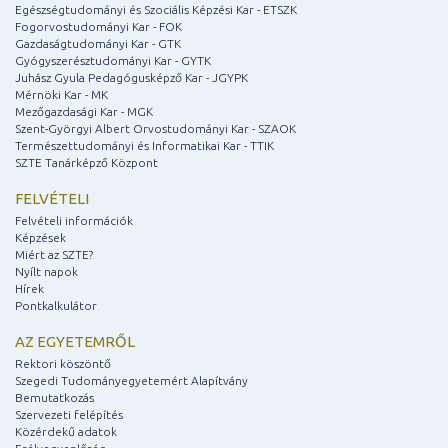
Egészségtudományi és Szociális Képzési Kar - ETSZK
Fogorvostudományi Kar - FOK
Gazdaságtudományi Kar - GTK
Gyógyszerésztudományi Kar - GYTK
Juhász Gyula Pedagógusképző Kar - JGYPK
Mérnöki Kar - MK
Mezőgazdasági Kar - MGK
Szent-Györgyi Albert Orvostudományi Kar - SZAOK
Természettudományi és Informatikai Kar - TTIK
SZTE Tanárképző Központ
FELVÉTELI
Felvételi információk
Képzések
Miért az SZTE?
Nyílt napok
Hírek
Pontkalkulátor
AZ EGYETEMRŐL
Rektori köszöntő
Szegedi Tudományegyetemért Alapítvány
Bemutatkozás
Szervezeti felépítés
Közérdekű adatok