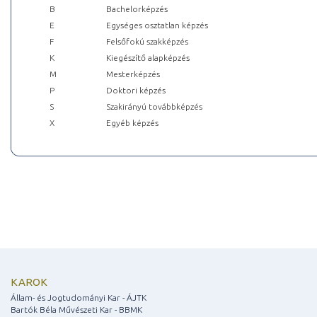
B
Bachelorképzés
E
Egységes osztatlan képzés
F
Felsőfokú szakképzés
K
Kiegészítő alapképzés
M
Mesterképzés
P
Doktori képzés
S
Szakirányú továbbképzés
X
Egyéb képzés
KAROK
Állam- és Jogtudományi Kar - ÁJTK
Bartók Béla Művészeti Kar - BBMK