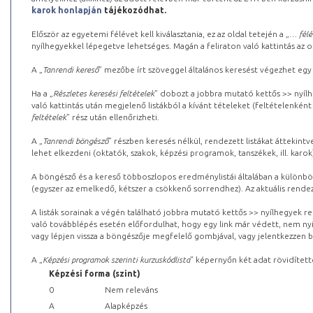
karok honlapján
tájékozódhat.
Először az egyetemi félévet kell kiválasztania, ez az oldal tetején a „
… félé
nyílhegyekkel lépegetve lehetséges. Magán a feliraton való kattintás az old
A „
Tanrendi kereső
” mezőbe írt szöveggel általános keresést végezhet egy
Ha a „
Részletes keresési feltételek
” dobozt a jobbra mutató kettős >> nyílh
való kattintás után megjelenő listákból a kívánt tételeket (feltételenként
feltételek
” rész után ellenőrizheti.
A „
Tanrendi böngésző
” részben keresés nélkül, rendezett listákat áttekin
lehet elkezdeni (oktatók, szakok, képzési programok, tanszékek, ill. karok
A böngésző és a kereső többoszlopos eredménylistái általában a különböz
(egyszer az emelkedő, kétszer a csökkenő sorrendhez). Az aktuális rendez
A listák sorainak a végén található jobbra mutató kettős >> nyílhegyek r
való továbblépés esetén előfordulhat, hogy egy link már védett, nem nyi
vagy lépjen vissza a böngészője megfelelő gombjával, vagy jelentkezzen be
A „
Képzési programok szerinti kurzuskódlista
” képernyőn két adat rövidített
Képzési forma (szint)
0
Nem releváns
A
Alapképzés