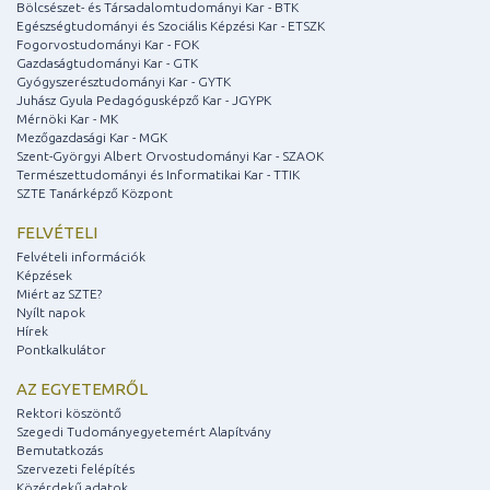
Bölcsészet- és Társadalomtudományi Kar - BTK
Egészségtudományi és Szociális Képzési Kar - ETSZK
Fogorvostudományi Kar - FOK
Gazdaságtudományi Kar - GTK
Gyógyszerésztudományi Kar - GYTK
Juhász Gyula Pedagógusképző Kar - JGYPK
Mérnöki Kar - MK
Mezőgazdasági Kar - MGK
Szent-Györgyi Albert Orvostudományi Kar - SZAOK
Természettudományi és Informatikai Kar - TTIK
SZTE Tanárképző Központ
FELVÉTELI
Felvételi információk
Képzések
Miért az SZTE?
Nyílt napok
Hírek
Pontkalkulátor
AZ EGYETEMRŐL
Rektori köszöntő
Szegedi Tudományegyetemért Alapítvány
Bemutatkozás
Szervezeti felépítés
Közérdekű adatok