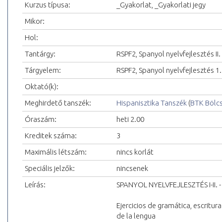
Kurzus típusa:
_Gyakorlat, _Gyakorlati jegy
Mikor:
Hol:
Tantárgy:
RSPF2, Spanyol nyelvfejlesztés II.
Tárgyelem:
RSPF2, Spanyol nyelvfejlesztés 1.
Oktató(k):
Meghirdető tanszék:
Hispanisztika Tanszék
(
BTK Bölc
Óraszám:
heti 2.00
Kreditek száma:
3
Maximális létszám:
nincs korlát
Speciális jelzők:
nincsenek
Leírás:
SPANYOL NYELVFEJLESZTÉS I-II. -
Ejercicios de gramática, escritu
de la lengua