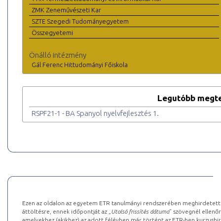
ZMK Zeneművészeti Kar
SZTE Szegedi Tudományegyetem
Összegyetemi
Önálló intézmény
Gál Ferenc Hittudományi Főiskola
Legutóbb megte
RSPF21-1 - BA Spanyol nyelvfejlesztés 1.
Ezen az oldalon az egyetem ETR tanulmányi rendszerében meghirdetett k
áttöltésre, ennek időpontját az „
Utolsó frissítés dátuma
” szövegnél ellenőr
amelyekhez (akikhez) az adott félévben már történt az ETR-ben kurzushi