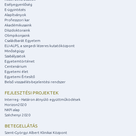
Esélyegyenlőség
E-ügyintézés
Alapítványok
Professzori kar
Akadémikusaink
Díszdoktoraink
Olimpikonjaink
Családbarát Egyetem
ELI-ALPS, a szegedi lézeres kutatóközpont
Minőségügy
Szabályzatok
Egyetemtörténet
Centenárium
Egyetemi élet
Egyetemi Értesítő
Belső visszaélés-bejelentési rendszer
FEJLESZTÉSI PROJEKTEK
Interreg - Határon átnyúló együttműködések
Horizon2020
NKFI alap
Széchenyi 2020
BETEGELLÁTÁS
Szent-Györgyi Albert Klinikai Központ