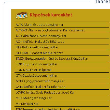
Tanre
Képzések karonként
ÁJTK Állam- és Jogtudományi Kar
ÁJTK-KT Állam- és Jogtudományi Kar Kecskemét
ÁOK Általános Orvostudományi Kar
ÁOK-Külföldi Hallgatók Titkársága
BTK Bölcsészettudományi Kar
BTK-BMI Budapest Média Intézet
ETSZK Egészségtudományi és Szociális Képzési Kar
FOK Fogorvostudományi Kar
FOK-K Külföldi Hallgatók
GTK Gazdaságtudományi Kar
GYTK Gyógyszerésztudományi Kar
GYTK-Külföldi Hallgatók Titkársága
JGYPK Juhász Gyula Pedagógusképző Kar
MGK Mezőgazdasági Kar
MK Mérnöki Kar
TTIK Természettudományi és Informatikai Kar