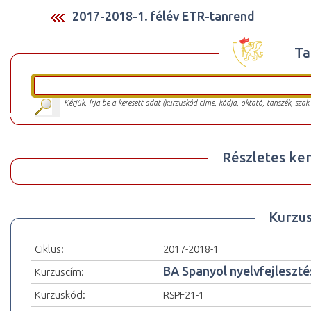
2017-2018-1. félév ETR-tanrend
Ta
Kérjük, írja be a keresett adat (kurzuskód címe, kódja, oktató, tanszék, szak
Részletes ker
Kurzu
Ciklus:
2017-2018-1
BA Spanyol nyelvfejleszté
Kurzuscím:
Kurzuskód:
RSPF21-1