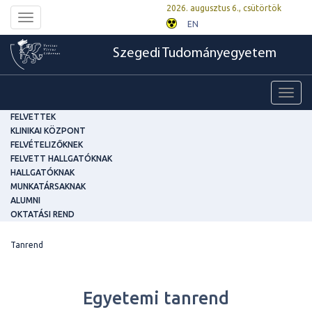
2026. augusztus 6., csütörtök
Toggle
EN
navigation
Szegedi Tudományegyetem
Toggl
navig
FELVETTEK
KLINIKAI KÖZPONT
FELVÉTELIZŐKNEK
FELVETT HALLGATÓKNAK
HALLGATÓKNAK
MUNKATÁRSAKNAK
ALUMNI
OKTATÁSI REND
Tanrend
Egyetemi tanrend