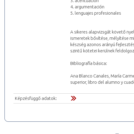
3. acentuación
4. argumentación
5. lenguajes profesionales
A sikeres alapvizsgát követő nyel
ismeretek bővítése, mélyítése mi
készség azonos arányú fejlesztés
szintű kötetei kerülnek feldolgo
Bibliografía básica:
Ana Blanco Canales, María Carme
superior, libro del alumno y cuad
Képzésfüggő adatok: