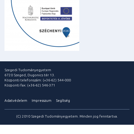
Szegedi Tudományegyetem
6720 Szeged, Dugonics tér 13.
Központi telefonszám: (+36-62) 544-000
Központi fax: (+36-62) 546-371
Adatvédelem
Impresszum
Segítség
(C) 2010 Szegedi Tudományegyetem. Minden jog fenntartva.