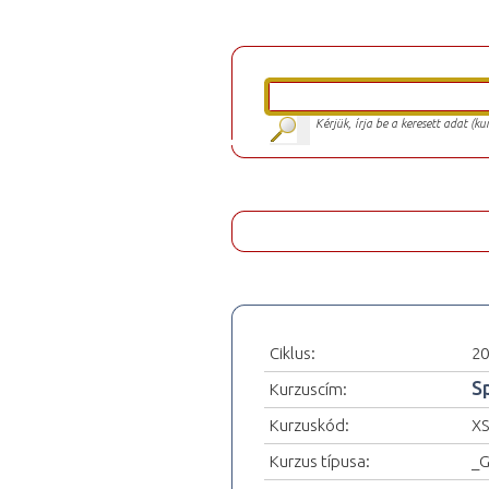
Kérjük, írja be a keresett adat (k
Ciklus:
20
S
Kurzuscím:
Kurzuskód:
XS
Kurzus típusa:
_G