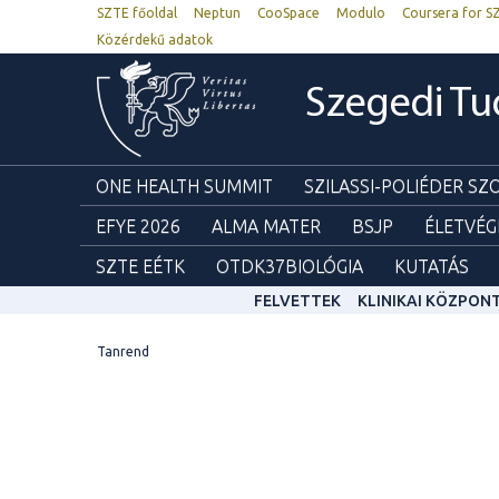
SZTE főoldal
Neptun
CooSpace
Modulo
Coursera for S
Közérdekű adatok
Szegedi T
ONE HEALTH SUMMIT
SZILASSI-POLIÉDER S
EFYE 2026
ALMA MATER
BSJP
ÉLETVÉG
SZTE EÉTK
OTDK37BIOLÓGIA
KUTATÁS
FELVETTEK
KLINIKAI KÖZPON
Tanrend