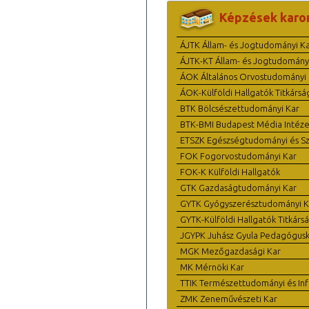
Képzések karo
ÁJTK Állam- és Jogtudományi K
ÁJTK-KT Állam- és Jogtudomány
ÁOK Általános Orvostudományi 
ÁOK-Külföldi Hallgatók Titkársá
BTK Bölcsészettudományi Kar
BTK-BMI Budapest Média Intéze
ETSZK Egészségtudományi és Szo
FOK Fogorvostudományi Kar
FOK-K Külföldi Hallgatók
GTK Gazdaságtudományi Kar
GYTK Gyógyszerésztudományi K
GYTK-Külföldi Hallgatók Titkárs
JGYPK Juhász Gyula Pedagógus
MGK Mezőgazdasági Kar
MK Mérnöki Kar
TTIK Természettudományi és Inf
ZMK Zeneművészeti Kar