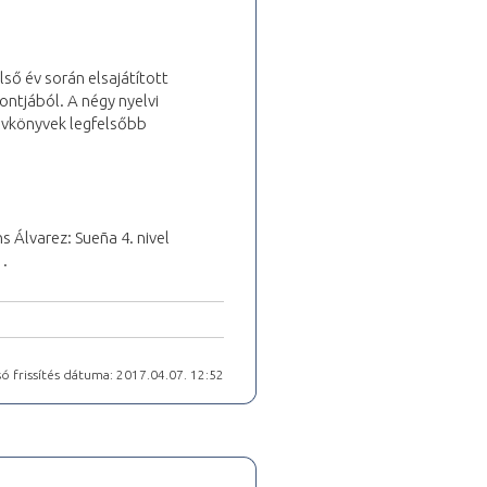
lső év során elsajátított
ontjából. A négy nyelvi
elvkönyvek legfelsőbb
 Álvarez: Sueña 4. nivel
1.
ó frissítés dátuma: 2017.04.07. 12:52