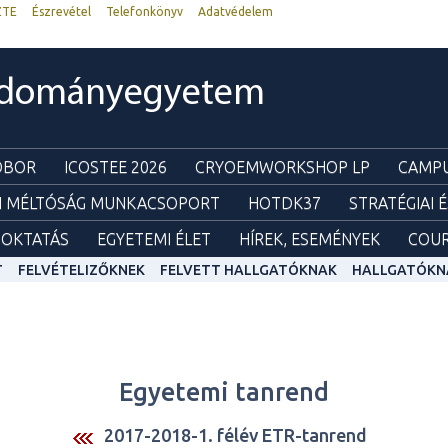
ZTE
Észrevétel
Telefonkönyv
Adatvédelem
udományegyetem
ZOBOR
ICOSTEE 2026
CRYOEMWORKSHOP LP
CAMPU
I MÉLTÓSÁG MUNKACSOPORT
HOTDK37
STRATÉGIAI 
OKTATÁS
EGYETEMI ÉLET
HÍREK, ESEMÉNYEK
COUR
T
FELVÉTELIZŐKNEK
FELVETT HALLGATÓKNAK
HALLGATÓKN
Egyetemi tanrend
2017-2018-1. félév ETR-tanrend