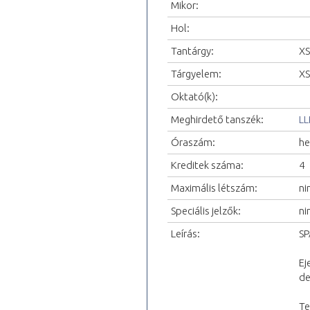
Mikor:
Hol:
Tantárgy:
XS
Tárgyelem:
XS
Oktató(k):
Meghirdető tanszék:
LL
Óraszám:
he
Kreditek száma:
4
Maximális létszám:
ni
Speciális jelzők:
ni
Leírás:
SP
Ej
de
Te