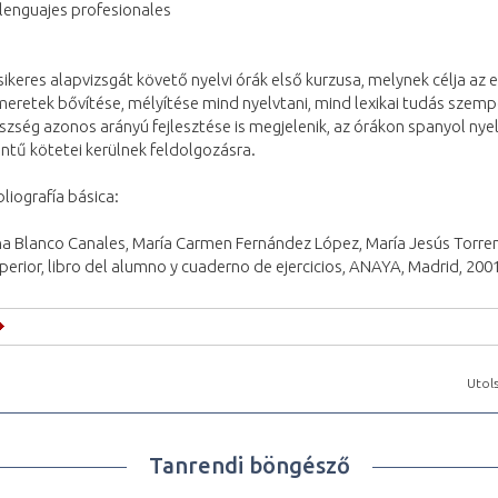
 lenguajes profesionales
sikeres alapvizsgát követő nyelvi órák első kurzusa, melynek célja az e
meretek bővítése, mélyítése mind nyelvtani, mind lexikai tudás szemp
szség azonos arányú fejlesztése is megjelenik, az órákon spanyol ny
intű kötetei kerülnek feldolgozásra.
bliografía básica:
a Blanco Canales, María Carmen Fernández López, María Jesús Torrens
perior, libro del alumno y cuaderno de ejercicios, ANAYA, Madrid, 200
Utols
Tanrendi böngésző