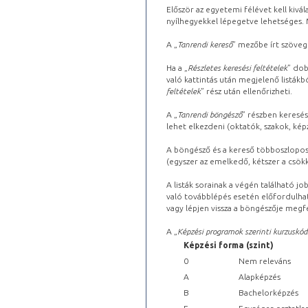
Először az egyetemi félévet kell kivála
nyílhegyekkel lépegetve lehetséges. Ma
A „
Tanrendi kereső
” mezőbe írt szöveg
Ha a „
Részletes keresési feltételek
” dob
való kattintás után megjelenő listákbó
feltételek
” rész után ellenőrizheti.
A „
Tanrendi böngésző
” részben keresés
lehet elkezdeni (oktatók, szakok, képz
A böngésző és a kereső többoszlopos 
(egyszer az emelkedő, kétszer a csök
A listák sorainak a végén található j
való továbblépés esetén előfordulhat
vagy lépjen vissza a böngészője megfe
A „
Képzési programok szerinti kurzuskód
Képzési forma (szint)
0
Nem releváns
A
Alapképzés
B
Bachelorképzés