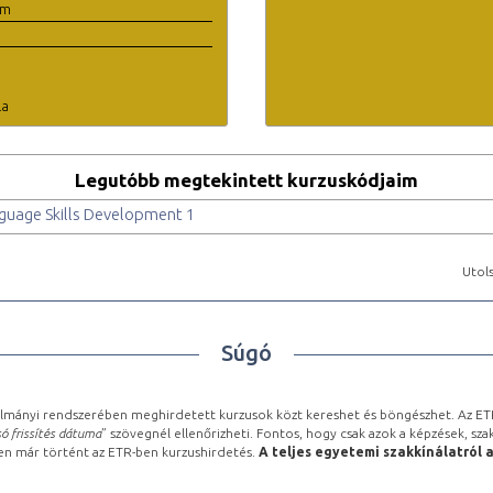
em
la
Legutóbb megtekintett kurzuskódjaim
guage Skills Development 1
Utols
Súgó
lmányi rendszerében meghirdetett kurzusok közt kereshet és böngészhet. Az ETR
ó frissítés dátuma
” szövegnél ellenőrizheti. Fontos, hogy csak azok a képzések, sza
ben már történt az ETR-ben kurzushirdetés.
A teljes egyetemi szakkínálatról 