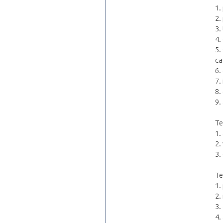
1.
2.
3.
4.
5.
ca
6.
7.
8.
9.
Te
1.
2.
3.
Te
1.
2.
3.
4.