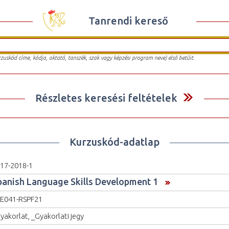
Tanrendi kereső
urzuskód címe, kódja, oktató, tanszék, szak vagy képzési program neve) első betűit.
Részletes keresési feltételek
Kurzuskód-adatlap
17-2018-1
panish Language Skills Development 1
E041-RSPF21
yakorlat, _Gyakorlati jegy