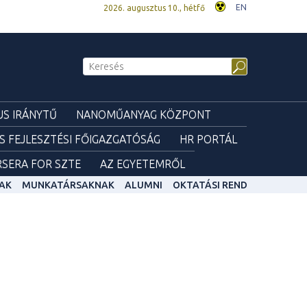
EN
2026. augusztus 10., hétfő
S IRÁNYTŰ
NANOMŰANYAG KÖZPONT
ÉS FEJLESZTÉSI FŐIGAZGATÓSÁG
HR PORTÁL
SERA FOR SZTE
AZ EGYETEMRŐL
AK
MUNKATÁRSAKNAK
ALUMNI
OKTATÁSI REND