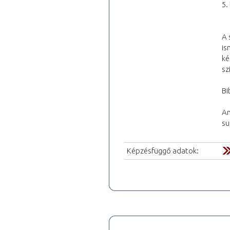
5.
A 
is
ké
sz
Bi
An
su
Képzésfüggő adatok: