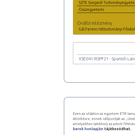
SZTE Szegedi Tudományegyet
Összegyetemi
Önálló intézmény
Gál Ferenc Hittudományi Főisko
XSE041-RSPF21 - Spanish Lan
Ezen az oldalon az egyetem ETR tanu
áttöltésre, ennek időpontját az „
Utols
amelyekhez (akikhez) az adott félév
karok honlapján
tájékozódhat.