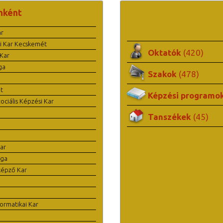
nként
ar
i Kar Kecskemét
Oktatók
(420)
Kar
ga
Szakok
(478)
t
Képzési programo
ciális Képzési Kar
Tanszékek
(45)
ar
ága
képző Kar
ormatikai Kar