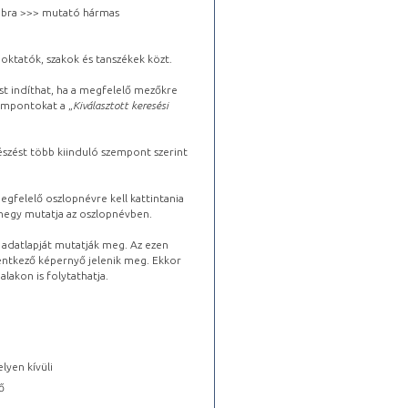
 jobbra >>> mutató hármas
oktatók, szakok és tanszékek közt.
st indíthat, ha a megfelelő mezőkre
zempontokat a „
Kiválasztott keresési
észést több kiinduló szempont szerint
gfelelő oszlopnévre kell kattintania
lhegy mutatja az oszlopnévben.
s adatlapját mutatják meg. Az ezen
lentkező képernyő jelenik meg. Ekkor
lakon is folytathatja.
lyen kívüli
ő