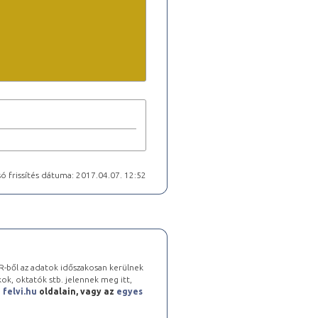
ó frissítés dátuma: 2017.04.07. 12:52
-ből az adatok időszakosan kerülnek
kok, oktatók stb. jelennek meg itt,
a
felvi.hu
oldalain, vagy az
egyes