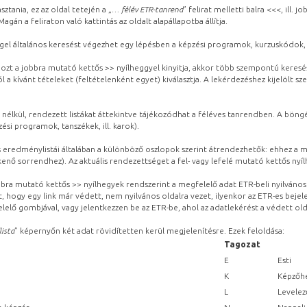
sztania, ez az oldal tetején a „
… félév ETR-tanrend
” felirat melletti balra <<<, ill.
gán a feliraton való kattintás az oldalt alapállapotba állítja.
gel általános keresést végezhet egy lépésben a képzési programok, kurzuskódok, 
ozt a jobbra mutató kettős >> nyílheggyel kinyitja, akkor több szempontú keresé
l a kívánt tételeket (feltételenként egyet) kiválasztja. A lekérdezéshez kijelölt s
 nélkül, rendezett listákat áttekintve tájékozódhat a féléves tanrendben. A böng
ési programok, tanszékek, ill. karok).
eredménylistái általában a különböző oszlopok szerint átrendezhetők: ehhez a me
kenő sorrendhez). Az aktuális rendezettséget a fel- vagy lefelé mutató kettős nyí
obbra mutató kettős >> nyílhegyek rendszerint a megfelelő adat ETR-beli nyilváno
, hogy egy link már védett, nem nyilvános oldalra vezet, ilyenkor az ETR-es beje
lelő gombjával, vagy jelentkezzen be az ETR-be, ahol az adatlekérést a védett olda
lista
” képernyőn két adat rövidítetten kerül megjelenítésre. Ezek feloldása:
Tagozat
E
Esti
K
Képzőhe
L
Levelez