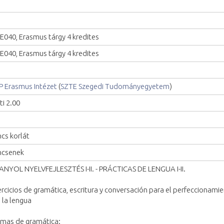
E040, Erasmus tárgy 4 kredites
E040, Erasmus tárgy 4 kredites
P Erasmus Intézet
(
SZTE Szegedi Tudományegyetem
)
ti 2.00
ncs korlát
ncsenek
ANYOL NYELVFEJLESZTÉS I-II. - PRÁCTICAS DE LENGUA I-II.
ercicios de gramática, escritura y conversación para el perfeccionam
 la lengua
mas de gramática: