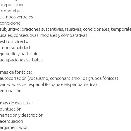
 preposiciones
 pronombres
 tiempos verbales
 condicional
 subjuntivo: oraciones sustantivas, relativas, condicionales, temporale
usales, consecutivas, modales y comparativas
 estilo indirecto
 impersonalidad
 gerundio y participio
 agrupaciones verbales
mas de fonética:
 autocorreción (vocalismo, consonantismo, los grupos fónicos)
 variedades del español (España e Hispanoamérica)
 entonación
mas de escritura:
 puntuación
 narración y descripción
 acentuación
 argumentación