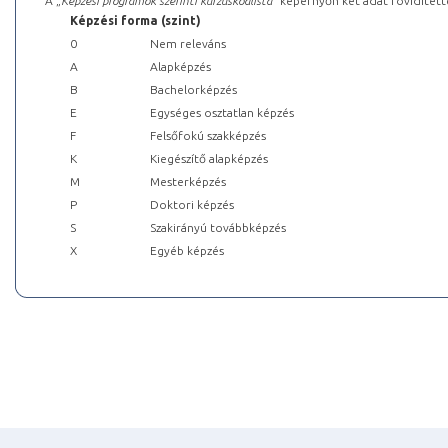
A „
Képzési programok szerinti kurzuskódlista
” képernyőn két adat rövidített
Képzési forma (szint)
0
Nem releváns
A
Alapképzés
B
Bachelorképzés
E
Egységes osztatlan képzés
F
Felsőfokú szakképzés
K
Kiegészítő alapképzés
M
Mesterképzés
P
Doktori képzés
S
Szakirányú továbbképzés
X
Egyéb képzés