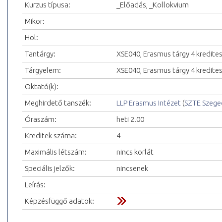
Kurzus típusa:
_Előadás, _Kollokvium
Mikor:
Hol:
Tantárgy:
XSE040, Erasmus tárgy 4 kredite
Tárgyelem:
XSE040, Erasmus tárgy 4 kredite
Oktató(k):
Meghirdető tanszék:
LLP Erasmus Intézet
(
SZTE Szeg
Óraszám:
heti 2.00
Kreditek száma:
4
Maximális létszám:
nincs korlát
Speciális jelzők:
nincsenek
Leírás:
Képzésfüggő adatok: