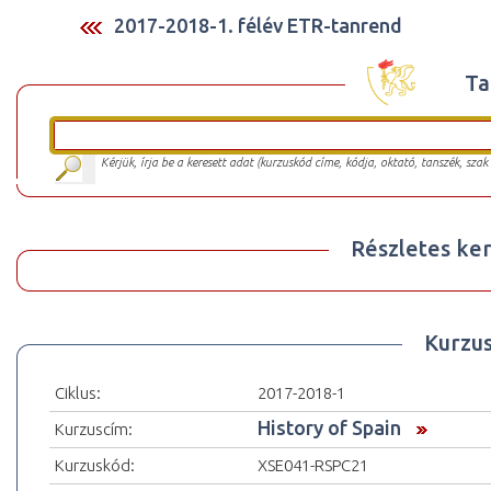
2017-2018-1. félév ETR-tanrend
Ta
Kérjük, írja be a keresett adat (kurzuskód címe, kódja, oktató, tanszék, szak
Részletes ker
Kurzu
Ciklus:
2017-2018-1
History of Spain
Kurzuscím:
Kurzuskód:
XSE041-RSPC21