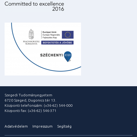
Szegedi Tudományegyetem
6720 Szeged, Dugonics tér 13.
Központi telefonszám: (+36-62) 544-000
Központi fax: (+36-62) 546-371
Adatvédelem
Impresszum
Segítség