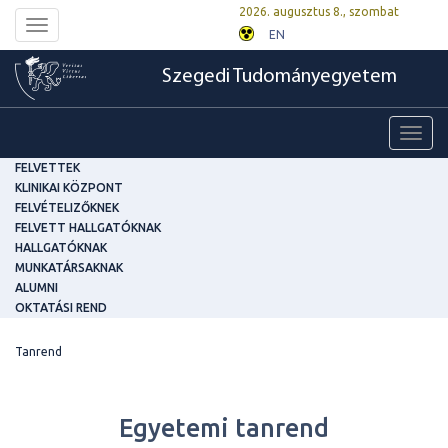
2026. augusztus 8., szombat
Toggle
EN
navigation
Szegedi Tudományegyetem
Toggl
navig
FELVETTEK
KLINIKAI KÖZPONT
FELVÉTELIZŐKNEK
FELVETT HALLGATÓKNAK
HALLGATÓKNAK
MUNKATÁRSAKNAK
ALUMNI
OKTATÁSI REND
Tanrend
Egyetemi tanrend