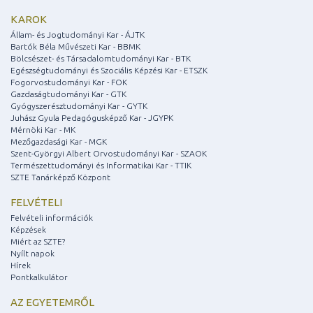
KAROK
Állam- és Jogtudományi Kar - ÁJTK
Bartók Béla Művészeti Kar - BBMK
Bölcsészet- és Társadalomtudományi Kar - BTK
Egészségtudományi és Szociális Képzési Kar - ETSZK
Fogorvostudományi Kar - FOK
Gazdaságtudományi Kar - GTK
Gyógyszerésztudományi Kar - GYTK
Juhász Gyula Pedagógusképző Kar - JGYPK
Mérnöki Kar - MK
Mezőgazdasági Kar - MGK
Szent-Györgyi Albert Orvostudományi Kar - SZAOK
Természettudományi és Informatikai Kar - TTIK
SZTE Tanárképző Központ
FELVÉTELI
Felvételi információk
Képzések
Miért az SZTE?
Nyílt napok
Hírek
Pontkalkulátor
AZ EGYETEMRŐL