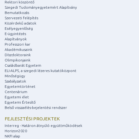
Rektori köszöntő
Szegedi Tudományegyetemért Alapítvány
Bemutatkozás
Szervezeti felépítés
Közérdekű adatok
Esélyegyenlőség
E-ügyintézés
Alapítványok
Professzori kar
Akadémikusaink
Díszdoktoraink
Olimpikonjaink
Családbarát Egyetem
ELI-ALPS, a szegedi lézeres kutatóközpont
Minőségügy
Szabályzatok
Egyetemtörténet
Centenárium
Egyetemi élet
Egyetemi Értesítő
Belső visszaélés-bejelentési rendszer
FEJLESZTÉSI PROJEKTEK
Interreg - Határon átnyúló együttműködések
Horizon2020
NKFI alap