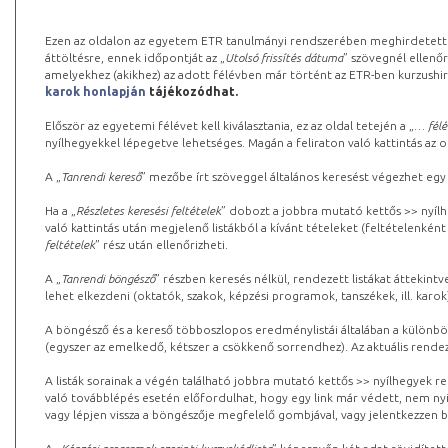
Ezen az oldalon az egyetem ETR tanulmányi rendszerében meghirdetett k
áttöltésre, ennek időpontját az „
Utolsó frissítés dátuma
” szövegnél ellenőr
amelyekhez (akikhez) az adott félévben már történt az ETR-ben kurzushi
karok honlapján
tájékozódhat.
Először az egyetemi félévet kell kiválasztania, ez az oldal tetején a „
… félé
nyílhegyekkel lépegetve lehetséges. Magán a feliraton való kattintás az old
A „
Tanrendi kereső
” mezőbe írt szöveggel általános keresést végezhet egy
Ha a „
Részletes keresési feltételek
” dobozt a jobbra mutató kettős >> nyílh
való kattintás után megjelenő listákból a kívánt tételeket (feltételenként
feltételek
” rész után ellenőrizheti.
A „
Tanrendi böngésző
” részben keresés nélkül, rendezett listákat áttekin
lehet elkezdeni (oktatók, szakok, képzési programok, tanszékek, ill. karok
A böngésző és a kereső többoszlopos eredménylistái általában a különböz
(egyszer az emelkedő, kétszer a csökkenő sorrendhez). Az aktuális rendez
A listák sorainak a végén található jobbra mutató kettős >> nyílhegyek r
való továbblépés esetén előfordulhat, hogy egy link már védett, nem nyi
vagy lépjen vissza a böngészője megfelelő gombjával, vagy jelentkezzen be