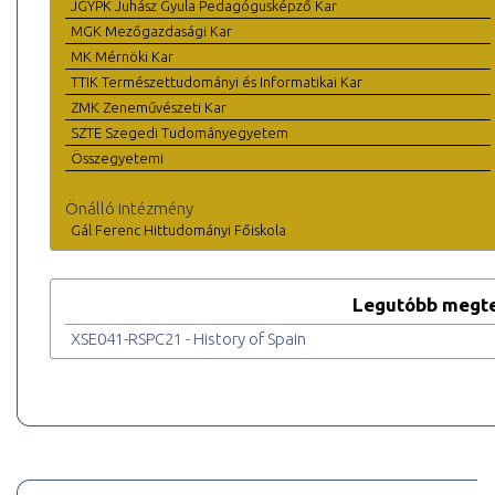
JGYPK Juhász Gyula Pedagógusképző Kar
MGK Mezőgazdasági Kar
MK Mérnöki Kar
TTIK Természettudományi és Informatikai Kar
ZMK Zeneművészeti Kar
SZTE Szegedi Tudományegyetem
Összegyetemi
Önálló intézmény
Gál Ferenc Hittudományi Főiskola
Legutóbb megte
XSE041-RSPC21 - History of Spain