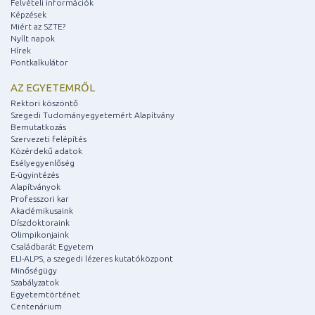
Felvételi információk
Képzések
Miért az SZTE?
Nyílt napok
Hírek
Pontkalkulátor
AZ EGYETEMRŐL
Rektori köszöntő
Szegedi Tudományegyetemért Alapítvány
Bemutatkozás
Szervezeti felépítés
Közérdekű adatok
Esélyegyenlőség
E-ügyintézés
Alapítványok
Professzori kar
Akadémikusaink
Díszdoktoraink
Olimpikonjaink
Családbarát Egyetem
ELI-ALPS, a szegedi lézeres kutatóközpont
Minőségügy
Szabályzatok
Egyetemtörténet
Centenárium