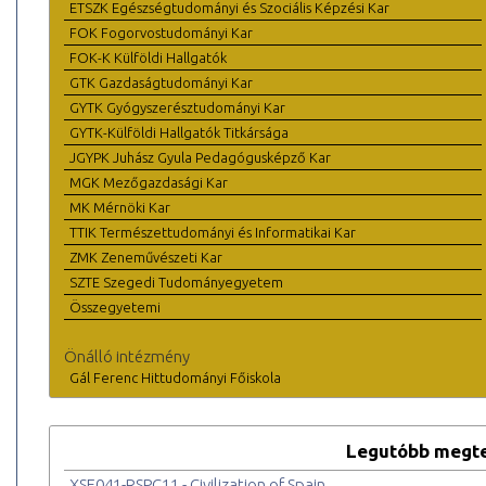
ETSZK Egészségtudományi és Szociális Képzési Kar
FOK Fogorvostudományi Kar
FOK-K Külföldi Hallgatók
GTK Gazdaságtudományi Kar
GYTK Gyógyszerésztudományi Kar
GYTK-Külföldi Hallgatók Titkársága
JGYPK Juhász Gyula Pedagógusképző Kar
MGK Mezőgazdasági Kar
MK Mérnöki Kar
TTIK Természettudományi és Informatikai Kar
ZMK Zeneművészeti Kar
SZTE Szegedi Tudományegyetem
Összegyetemi
Önálló intézmény
Gál Ferenc Hittudományi Főiskola
Legutóbb megte
XSE041-RSPC11 - Civilization of Spain