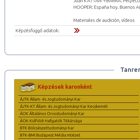
Juan KATTÁN -YBARRA: Perpectiv
HOOPER: España hoy. Buenos Air
Materiales de audición, vídeos
Képzésfüggő adatok:
Tanre
Képzések karonként
ÁJTK Állam- és Jogtudományi Kar
ÁJTK-KT Állam- és Jogtudományi Kar Kecskemét
ÁOK Általános Orvostudományi Kar
ÁOK-Külföldi Hallgatók Titkársága
BTK Bölcsészettudományi Kar
BTK-BMI Budapest Média Intézet