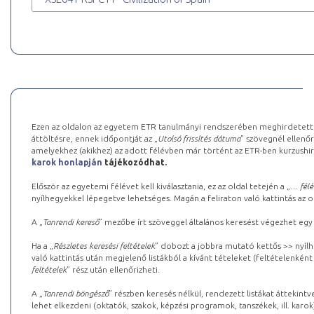
Ezen az oldalon az egyetem ETR tanulmányi rendszerében meghirdetett k
áttöltésre, ennek időpontját az „
Utolsó frissítés dátuma
” szövegnél ellenőr
amelyekhez (akikhez) az adott félévben már történt az ETR-ben kurzushi
karok honlapján
tájékozódhat.
Először az egyetemi félévet kell kiválasztania, ez az oldal tetején a „
… félé
nyílhegyekkel lépegetve lehetséges. Magán a feliraton való kattintás az old
A „
Tanrendi kereső
” mezőbe írt szöveggel általános keresést végezhet egy
Ha a „
Részletes keresési feltételek
” dobozt a jobbra mutató kettős >> nyílh
való kattintás után megjelenő listákból a kívánt tételeket (feltételenként
feltételek
” rész után ellenőrizheti.
A „
Tanrendi böngésző
” részben keresés nélkül, rendezett listákat áttekin
lehet elkezdeni (oktatók, szakok, képzési programok, tanszékek, ill. karok