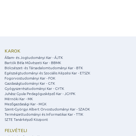
KAROK
Állam- és Jogtudományi Kar - ÁJTK
Bartók Béla Művészeti Kar - BBMK
Bölcsészet- és Társadalomtudományi Kar - BTK
Egészségtudományi és Szociális Képzési Kar - ETSZK
Fogorvostudományi Kar - FOK
Gazdaságtudományi Kar - GTK
Gyógyszerésztudományi Kar - GYTK
Juhász Gyula Pedagógusképző Kar - JGYPK
Mérnöki Kar - MK
Mezőgazdasági Kar - MGK
Szent-Györgyi Albert Orvostudományi Kar - SZAOK
Természettudományi és Informatikai Kar - TTIK
SZTE Tanárképző Központ
FELVÉTELI