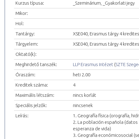
Kurzus típusa:
_Szeminárium, _Gyakorlati jegy
Mikor:
Hol:
Tantárgy:
XSE040, Erasmus tárgy 4 kredite
Tárgyelem:
XSE040, Erasmus tárgy 4 kredite
Oktató(k):
Meghirdető tanszék:
LLP Erasmus Intézet
(
SZTE Szeg
Óraszám:
heti 2.00
Kreditek száma:
4
Maximális létszám:
nincs korlát
Speciális jelzők:
nincsenek
Leírás:
1. Geografía física (orografía, hid
2. La población española (datos 
esperanza de vida)
3. Geografía económicosocial (se