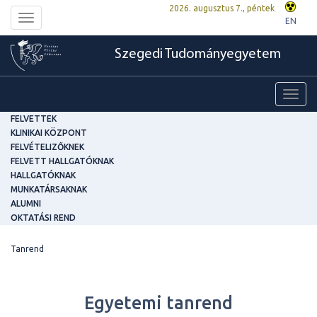
2026. augusztus 7., péntek
Toggle
EN
navigation
Szegedi Tudományegyetem
Toggl
navig
FELVETTEK
KLINIKAI KÖZPONT
FELVÉTELIZŐKNEK
FELVETT HALLGATÓKNAK
HALLGATÓKNAK
MUNKATÁRSAKNAK
ALUMNI
OKTATÁSI REND
Tanrend
Egyetemi tanrend