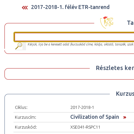
2017-2018-1. félév ETR-tanrend
Ta
Kérjük, írja be a keresett adat (kurzuskód címe, kódja, oktató, tanszék, szak
Részletes ker
Kurzu
Ciklus:
2017-2018-1
Civilization of Spain
Kurzuscím:
Kurzuskód:
XSE041-RSPC11