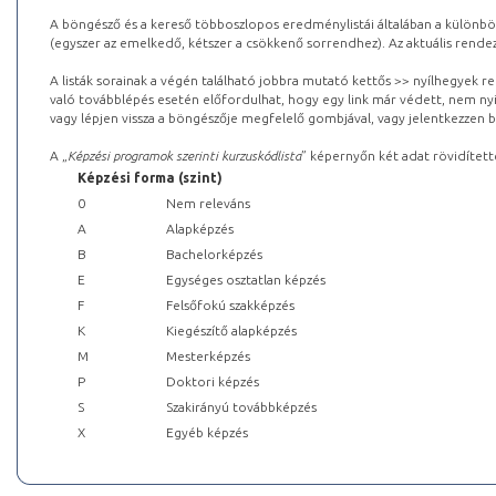
A böngésző és a kereső többoszlopos eredménylistái általában a különböz
(egyszer az emelkedő, kétszer a csökkenő sorrendhez). Az aktuális rendez
A listák sorainak a végén található jobbra mutató kettős >> nyílhegyek r
való továbblépés esetén előfordulhat, hogy egy link már védett, nem nyi
vagy lépjen vissza a böngészője megfelelő gombjával, vagy jelentkezzen be
A „
Képzési programok szerinti kurzuskódlista
” képernyőn két adat rövidített
Képzési forma (szint)
0
Nem releváns
A
Alapképzés
B
Bachelorképzés
E
Egységes osztatlan képzés
F
Felsőfokú szakképzés
K
Kiegészítő alapképzés
M
Mesterképzés
P
Doktori képzés
S
Szakirányú továbbképzés
X
Egyéb képzés