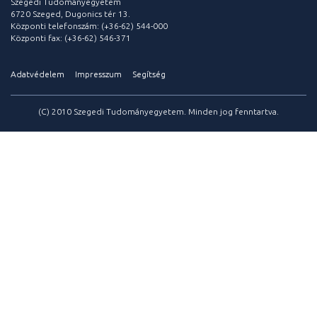
Szegedi Tudományegyetem
6720 Szeged, Dugonics tér 13.
Központi telefonszám: (+36-62) 544-000
Központi fax: (+36-62) 546-371
Adatvédelem
Impresszum
Segítség
(C) 2010 Szegedi Tudományegyetem. Minden jog fenntartva.