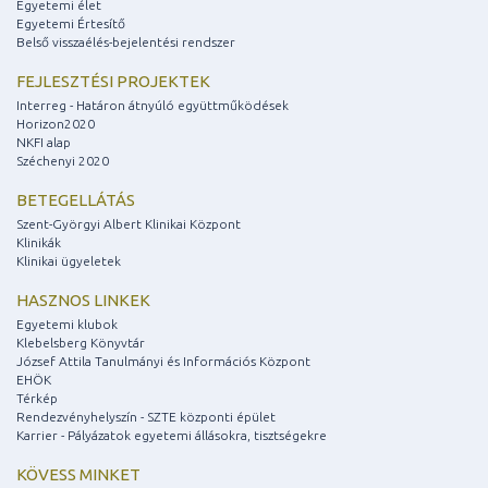
Egyetemi élet
Egyetemi Értesítő
Belső visszaélés-bejelentési rendszer
FEJLESZTÉSI PROJEKTEK
Interreg - Határon átnyúló együttműködések
Horizon2020
NKFI alap
Széchenyi 2020
BETEGELLÁTÁS
Szent-Györgyi Albert Klinikai Központ
Klinikák
Klinikai ügyeletek
HASZNOS LINKEK
Egyetemi klubok
Klebelsberg Könyvtár
József Attila Tanulmányi és Információs Központ
EHÖK
Térkép
Rendezvényhelyszín - SZTE központi épület
Karrier - Pályázatok egyetemi állásokra, tisztségekre
KÖVESS MINKET