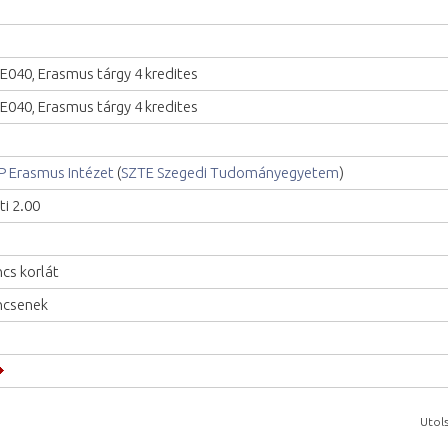
E040, Erasmus tárgy 4 kredites
E040, Erasmus tárgy 4 kredites
P Erasmus Intézet
(
SZTE Szegedi Tudományegyetem
)
ti 2.00
ncs korlát
ncsenek
Utols