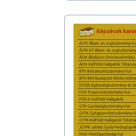
Képzések karo
ÁJTK Állam- és Jogtudományi K
ÁJTK-KT Állam- és Jogtudomány
ÁOK Általános Orvostudományi 
ÁOK-Külföldi Hallgatók Titkársá
BTK Bölcsészettudományi Kar
BTK-BMI Budapest Média Intéze
ETSZK Egészségtudományi és Szo
FOK Fogorvostudományi Kar
FOK-K Külföldi Hallgatók
GTK Gazdaságtudományi Kar
GYTK Gyógyszerésztudományi K
GYTK-Külföldi Hallgatók Titkárs
JGYPK Juhász Gyula Pedagógus
MGK Mezőgazdasági Kar