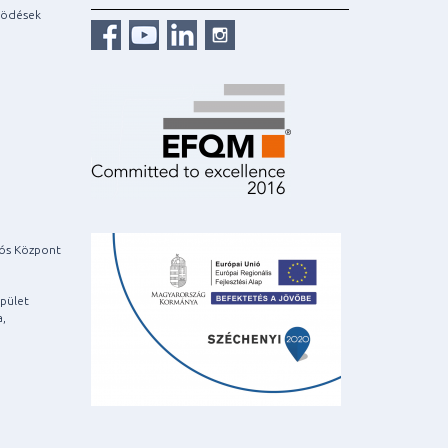
ködések
iós Központ
pület
a,