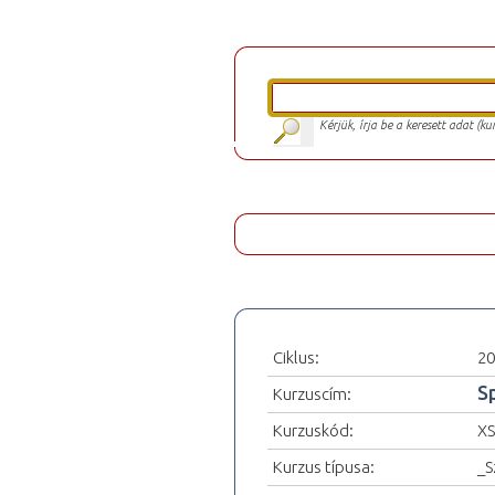
Kérjük, írja be a keresett adat (k
Ciklus:
20
S
Kurzuscím:
Kurzuskód:
XS
Kurzus típusa:
_S