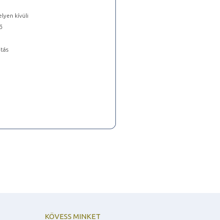
lyen kívüli
ő
tás
KÖVESS MINKET