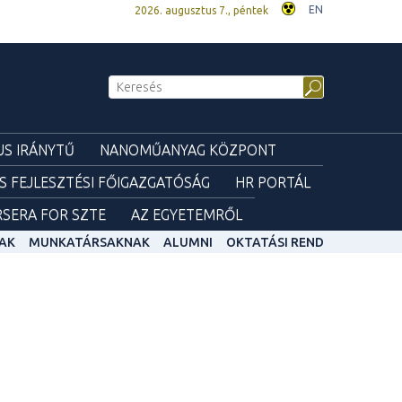
EN
2026. augusztus 7., péntek
S IRÁNYTŰ
NANOMŰANYAG KÖZPONT
ÉS FEJLESZTÉSI FŐIGAZGATÓSÁG
HR PORTÁL
SERA FOR SZTE
AZ EGYETEMRŐL
AK
MUNKATÁRSAKNAK
ALUMNI
OKTATÁSI REND