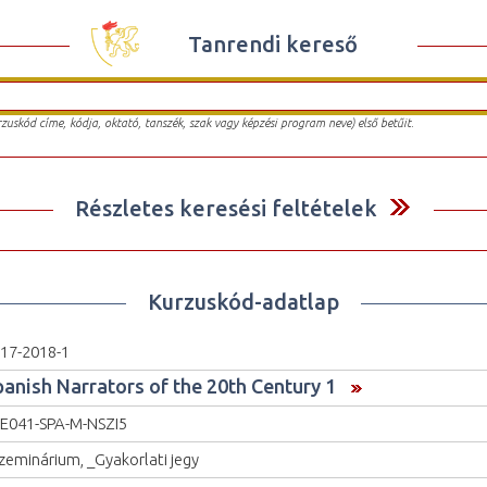
Tanrendi kereső
urzuskód címe, kódja, oktató, tanszék, szak vagy képzési program neve) első betűit.
Részletes keresési feltételek
Kurzuskód-adatlap
17-2018-1
panish Narrators of the 20th Century 1
E041-SPA-M-NSZI5
zeminárium, _Gyakorlati jegy