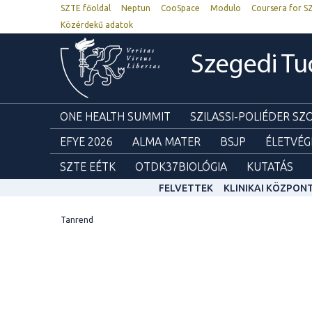
SZTE főoldal
Neptun
CooSpace
Modulo
Coursera for S
Közérdekű adatok
Szegedi T
ONE HEALTH SUMMIT
SZILASSI-POLIÉDER S
EFYE 2026
ALMA MATER
BSJP
ÉLETVÉG
SZTE EÉTK
OTDK37BIOLÓGIA
KUTATÁS
FELVETTEK
KLINIKAI KÖZPON
Tanrend