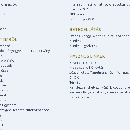
információk
Interreg - Határon átnyúló együttmű
Horizon2020
ZTE?
NKFI alap
k
Széchenyi 2020
átor
BETEGELLÁTÁS
Szent-Györgyi Albert Klinikai Központ
ETEMRŐL
Klinikák
szöntő
Klinikai ügyeletek
udományegyetemért Alapítvány
zás
HASZNOS LINKEK
felépítés
Egyetemi klubok
 adatok
Klebelsberg Könyvtár
lőség
József Attila Tanulmányi és Informác
és
EHÖK
ok
Térkép
 kar
Rendezvényhelyszín - SZTE központi é
saink
Karrier - Pályázatok egyetemi állásokr
aink
tisztségekre
aink
át Egyetem
a szegedi lézeres kutatóközpont
y
ok
rténet
um