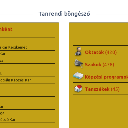
Tanrendi böngésző
nként
ar
i Kar Kecskemét
Oktatók
(420)
Kar
ga
Szakok
(478)
t
Képzési programo
ciális Képzési Kar
Tanszékek
(45)
ar
ága
képző Kar