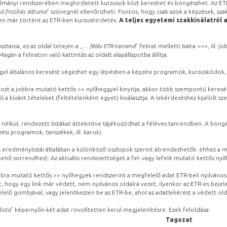
lmányi rendszerében meghirdetett kurzusok közt kereshet és böngészhet. Az ETR
ó frissítés dátuma
” szövegnél ellenőrizheti. Fontos, hogy csak azok a képzések, sza
ben már történt az ETR-ben kurzushirdetés.
A teljes egyetemi szakkínálatról 
sztania, ez az oldal tetején a „
… félév ETR-tanrend
” felirat melletti balra <<<, ill.
gán a feliraton való kattintás az oldalt alapállapotba állítja.
gel általános keresést végezhet egy lépésben a képzési programok, kurzuskódok, 
ozt a jobbra mutató kettős >> nyílheggyel kinyitja, akkor több szempontú keresé
l a kívánt tételeket (feltételenként egyet) kiválasztja. A lekérdezéshez kijelölt s
 nélkül, rendezett listákat áttekintve tájékozódhat a féléves tanrendben. A böng
ési programok, tanszékek, ill. karok).
eredménylistái általában a különböző oszlopok szerint átrendezhetők: ehhez a me
kenő sorrendhez). Az aktuális rendezettséget a fel- vagy lefelé mutató kettős nyí
obbra mutató kettős >> nyílhegyek rendszerint a megfelelő adat ETR-beli nyilváno
, hogy egy link már védett, nem nyilvános oldalra vezet, ilyenkor az ETR-es beje
lelő gombjával, vagy jelentkezzen be az ETR-be, ahol az adatlekérést a védett olda
lista
” képernyőn két adat rövidítetten kerül megjelenítésre. Ezek feloldása:
Tagozat