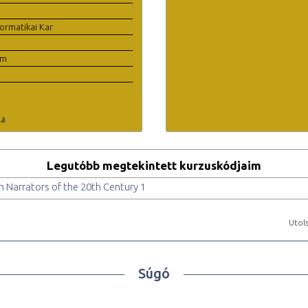
ormatikai Kar
em
la
Legutóbb megtekintett kurzuskódjaim
 Narrators of the 20th Century 1
Utols
Súgó