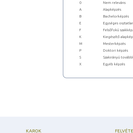
0
Nem releváns
A
Alapképzés
B
Bachelorképzés
E
Egységes osztatla
F
Felsőfokú szakkép
K
Kiegészítő alapké
M
Mesterképzés
P
Doktori képzés
S
Szakirányú tovább
X
Egyéb képzés
KAROK
FELVÉTE