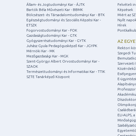
Állam- és Jogtudományi Kar - ÁJTK
Felvételi 
Bartók Béla Művészeti Kar - BBMK
Képzések
Bölcsészet- és Társadalomtudományi Kar - BTK
Miért az S
Egészségtudományi és Szociális Képzési Kar -
Nyílt napo
ETSZK
Hírek
Fogorvostudományi Kar - FOK
Pontkalkul
Gazdaságtudományi Kar - GTK
Gyógyszerésztudományi Kar - GYTK
AZ EGY
Juhász Gyula Pedagógusképző Kar - JGYPK
Rektori kö
Mérnöki Kar - MK
Szegedi T
Mezőgazdasági Kar - MGK
Bemutatko
Szent-Györgyi Albert Orvostudományi Kar -
Szervezeti 
SZAOK
Közérdekű
Természettudományi és Informatikai Kar - TTIK
Esélyegyen
SZTE Tanárképző Központ
E-ügyintéz
Alapítvány
Professzori
Akadémiku
Díszdoktor
Olimpikonj
Családbar
ELI-ALPS, 
Minőségüg
Szabályzat
Egyetemtö
Centenári