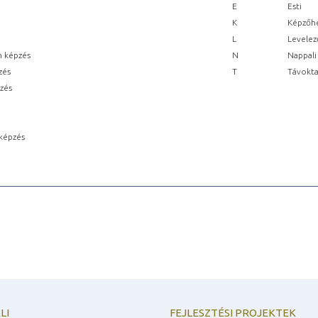
E
Esti
K
Képzőhe
L
Levelez
n képzés
N
Nappali
zés
T
Távokta
pzés
képzés
LI
FEJLESZTÉSI PROJEKTEK