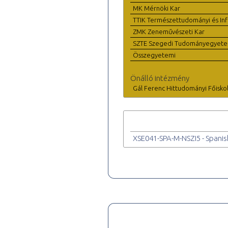
MK Mérnöki Kar
TTIK Természettudományi és Inf
ZMK Zeneművészeti Kar
SZTE Szegedi Tudományegyet
Összegyetemi
Önálló intézmény
Gál Ferenc Hittudományi Főisko
XSE041-SPA-M-NSZI5 - Spanish