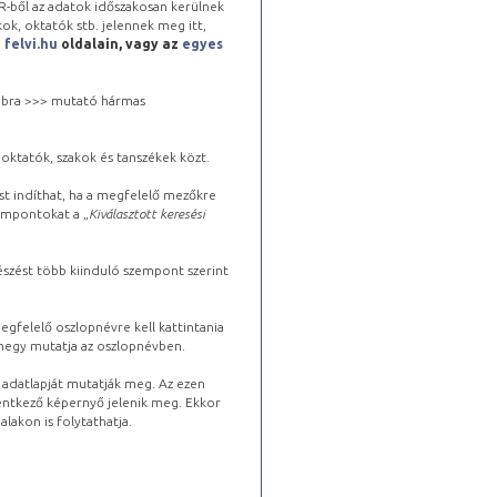
-ből az adatok időszakosan kerülnek
kok, oktatók stb. jelennek meg itt,
a
felvi.hu
oldalain, vagy az
egyes
 jobbra >>> mutató hármas
oktatók, szakok és tanszékek közt.
st indíthat, ha a megfelelő mezőkre
zempontokat a „
Kiválasztott keresési
észést több kiinduló szempont szerint
gfelelő oszlopnévre kell kattintania
lhegy mutatja az oszlopnévben.
s adatlapját mutatják meg. Az ezen
lentkező képernyő jelenik meg. Ekkor
lakon is folytathatja.