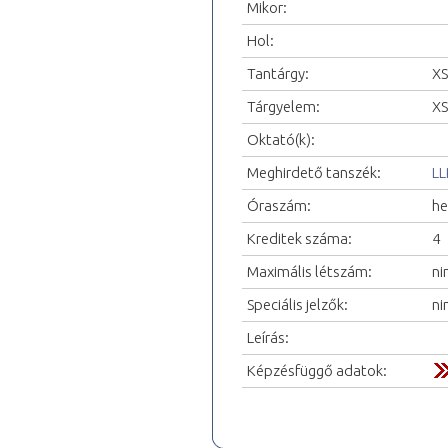
Mikor:
Hol:
Tantárgy:
XS
Tárgyelem:
XS
Oktató(k):
Meghirdető tanszék:
LL
Óraszám:
he
Kreditek száma:
4
Maximális létszám:
ni
Speciális jelzők:
ni
Leírás:
Képzésfüggő adatok: