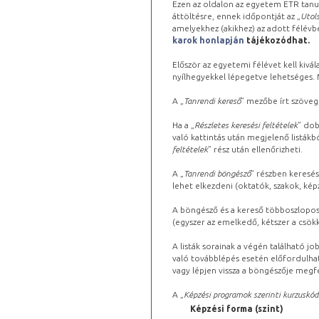
Ezen az oldalon az egyetem ETR tanu
áttöltésre, ennek időpontját az „
Utols
amelyekhez (akikhez) az adott félév
karok honlapján
tájékozódhat.
Először az egyetemi félévet kell kivála
nyílhegyekkel lépegetve lehetséges. Ma
A „
Tanrendi kereső
” mezőbe írt szöveg
Ha a „
Részletes keresési feltételek
” dob
való kattintás után megjelenő listákbó
feltételek
” rész után ellenőrizheti.
A „
Tanrendi böngésző
” részben keresés
lehet elkezdeni (oktatók, szakok, képz
A böngésző és a kereső többoszlopos 
(egyszer az emelkedő, kétszer a csök
A listák sorainak a végén található j
való továbblépés esetén előfordulhat
vagy lépjen vissza a böngészője megfe
A „
Képzési programok szerinti kurzuskód
Képzési forma (szint)