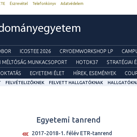
ZTE
Észrevétel
Telefonkönyv
Adatvédelem
udományegyetem
ZOBOR
ICOSTEE 2026
CRYOEMWORKSHOP LP
CAMPU
I MÉLTÓSÁG MUNKACSOPORT
HOTDK37
STRATÉGIAI 
OKTATÁS
EGYETEMI ÉLET
HÍREK, ESEMÉNYEK
COUR
T
FELVÉTELIZŐKNEK
FELVETT HALLGATÓKNAK
HALLGATÓKN
Egyetemi tanrend
2017-2018-1. félév ETR-tanrend