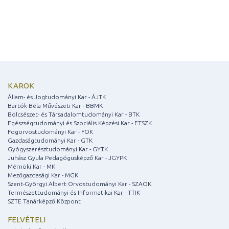
KAROK
Állam- és Jogtudományi Kar - ÁJTK
Bartók Béla Művészeti Kar - BBMK
Bölcsészet- és Társadalomtudományi Kar - BTK
Egészségtudományi és Szociális Képzési Kar - ETSZK
Fogorvostudományi Kar - FOK
Gazdaságtudományi Kar - GTK
Gyógyszerésztudományi Kar - GYTK
Juhász Gyula Pedagógusképző Kar - JGYPK
Mérnöki Kar - MK
Mezőgazdasági Kar - MGK
Szent-Györgyi Albert Orvostudományi Kar - SZAOK
Természettudományi és Informatikai Kar - TTIK
SZTE Tanárképző Központ
FELVÉTELI