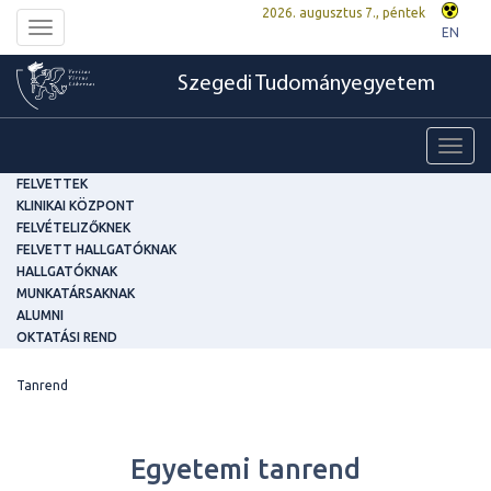
2026. augusztus 7., péntek
Toggle
EN
navigation
Szegedi Tudományegyetem
Toggl
navig
FELVETTEK
KLINIKAI KÖZPONT
FELVÉTELIZŐKNEK
FELVETT HALLGATÓKNAK
HALLGATÓKNAK
MUNKATÁRSAKNAK
ALUMNI
OKTATÁSI REND
Tanrend
Egyetemi tanrend