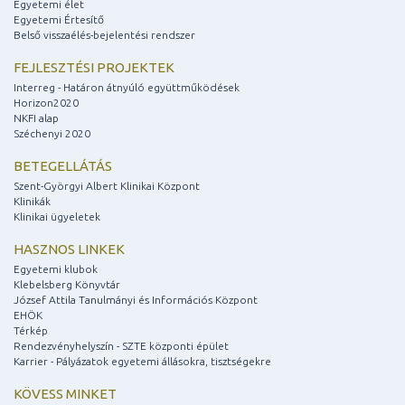
Egyetemi élet
Egyetemi Értesítő
Belső visszaélés-bejelentési rendszer
FEJLESZTÉSI PROJEKTEK
Interreg - Határon átnyúló együttműködések
Horizon2020
NKFI alap
Széchenyi 2020
BETEGELLÁTÁS
Szent-Györgyi Albert Klinikai Központ
Klinikák
Klinikai ügyeletek
HASZNOS LINKEK
Egyetemi klubok
Klebelsberg Könyvtár
József Attila Tanulmányi és Információs Központ
EHÖK
Térkép
Rendezvényhelyszín - SZTE központi épület
Karrier - Pályázatok egyetemi állásokra, tisztségekre
KÖVESS MINKET