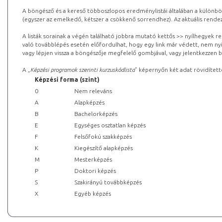
A böngésző és a kereső többoszlopos eredménylistái általában a különböz
(egyszer az emelkedő, kétszer a csökkenő sorrendhez). Az aktuális rendez
A listák sorainak a végén található jobbra mutató kettős >> nyílhegyek r
való továbblépés esetén előfordulhat, hogy egy link már védett, nem nyi
vagy lépjen vissza a böngészője megfelelő gombjával, vagy jelentkezzen be
A „
Képzési programok szerinti kurzuskódlista
” képernyőn két adat rövidített
Képzési forma (szint)
0
Nem releváns
A
Alapképzés
B
Bachelorképzés
E
Egységes osztatlan képzés
F
Felsőfokú szakképzés
K
Kiegészítő alapképzés
M
Mesterképzés
P
Doktori képzés
S
Szakirányú továbbképzés
X
Egyéb képzés