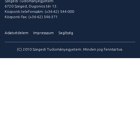
Szegedi Tudományegyetem
6720 Szeged, Dugonics tér 13.
Központi telefonszám: (+36-62) 544-000
Központi fax: (+36-62) 546-371
Adatvédelem
Impresszum
Segítség
(C) 2010 Szegedi Tudományegyetem. Minden jog fenntartva.