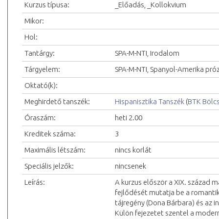
Kurzus típusa:
_Előadás, _Kollokvium
Mikor:
Hol:
Tantárgy:
SPA-M-NTI, Irodalom
Tárgyelem:
SPA-M-NTI, Spanyol-Amerika pró
Oktató(k):
Meghirdető tanszék:
Hispanisztika Tanszék
(
BTK Bölc
Óraszám:
heti 2.00
Kreditek száma:
3
Maximális létszám:
nincs korlát
Speciális jelzők:
nincsenek
Leírás:
A kurzus először a XIX. század m
fejlődését mutatja be a romantik
tájregény (Dona Bárbara) és az i
Külön fejezetet szentel a modern