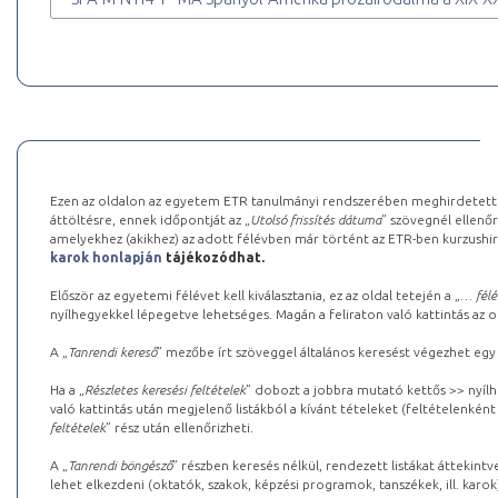
Ezen az oldalon az egyetem ETR tanulmányi rendszerében meghirdetett k
áttöltésre, ennek időpontját az „
Utolsó frissítés dátuma
” szövegnél ellenőr
amelyekhez (akikhez) az adott félévben már történt az ETR-ben kurzushi
karok honlapján
tájékozódhat.
Először az egyetemi félévet kell kiválasztania, ez az oldal tetején a „
… félé
nyílhegyekkel lépegetve lehetséges. Magán a feliraton való kattintás az old
A „
Tanrendi kereső
” mezőbe írt szöveggel általános keresést végezhet egy
Ha a „
Részletes keresési feltételek
” dobozt a jobbra mutató kettős >> nyílh
való kattintás után megjelenő listákból a kívánt tételeket (feltételenként
feltételek
” rész után ellenőrizheti.
A „
Tanrendi böngésző
” részben keresés nélkül, rendezett listákat áttekin
lehet elkezdeni (oktatók, szakok, képzési programok, tanszékek, ill. karok