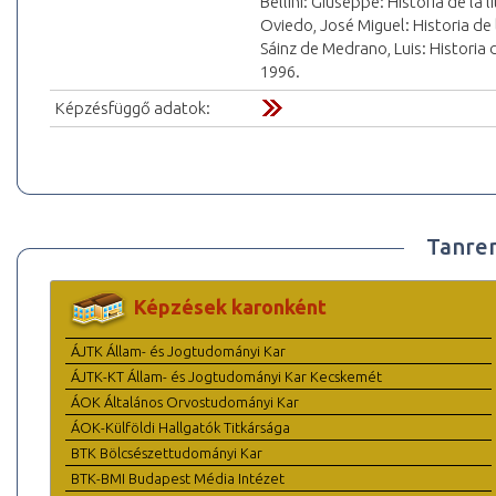
Bellini: Giuseppe: Historia de la
Oviedo, José Miguel: Historia de l
Sáinz de Medrano, Luis: Historia
1996.
Képzésfüggő adatok:
Tanre
Képzések karonként
ÁJTK Állam- és Jogtudományi Kar
ÁJTK-KT Állam- és Jogtudományi Kar Kecskemét
ÁOK Általános Orvostudományi Kar
ÁOK-Külföldi Hallgatók Titkársága
BTK Bölcsészettudományi Kar
BTK-BMI Budapest Média Intézet