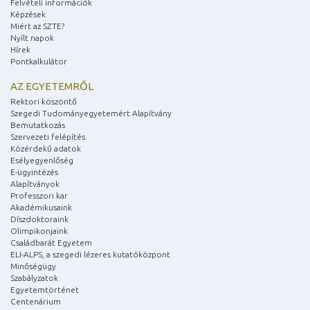
Felvételi információk
Képzések
Miért az SZTE?
Nyílt napok
Hírek
Pontkalkulátor
AZ EGYETEMRŐL
Rektori köszöntő
Szegedi Tudományegyetemért Alapítvány
Bemutatkozás
Szervezeti felépítés
Közérdekű adatok
Esélyegyenlőség
E-ügyintézés
Alapítványok
Professzori kar
Akadémikusaink
Díszdoktoraink
Olimpikonjaink
Családbarát Egyetem
ELI-ALPS, a szegedi lézeres kutatóközpont
Minőségügy
Szabályzatok
Egyetemtörténet
Centenárium