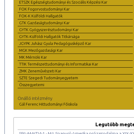
ETSZK Egészségtudományi és Szociális Képzési Kar
FOK Fogorvostudományi Kar
FOK-K Külföldi Hallgatók
GTK Gazdaságtudományi Kar
GYTK Gyógyszerésztudományi Kar
GYTK-Külföldi Hallgatók Titkársága
JGYPK Juhász Gyula Pedagógusképző Kar
MGK Mezőgazdasági Kar
MK Mérnöki Kar
TTIK Természettudományi és Informatikai Kar
ZMK Zeneművészeti Kar
SZTE Szegedi Tudományegyetem
Összegyetemi
Önálló intézmény
Gál Ferenc Hittudományi Főiskola
Legutóbb megte
SPA-M-NTI4-1 - MA Spanyol-Amerika prózairodalma a XIX-X