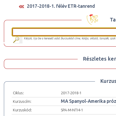
2017-2018-1. félév ETR-tanrend
Ta
Kérjük, írja be a keresett adat (kurzuskód címe, kódja, oktató, tanszék, szak
Részletes ker
Kurzu
Ciklus:
2017-2018-1
MA Spanyol-Amerika próz
Kurzuscím:
Kurzuskód:
SPA-M-NTI4-1