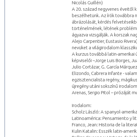
Nicolás Guillén)
A 20. század negyvenes éveitől 
beszélhetünk. Az írók továbbra 
ábrázolását, kérdés felvetéseik
történelmének, létének problémá
ágyazva vizsgálják. A korszak na
Alejo Carpentier, Eustasio Rivera
nevüket a világirodalom klasszik
A kurzus továbbá latin-amerikai
képviselői –Jorge Luis Borges, Ju
Julio Cortázar, G. García Márque
Elizondo, Cabrera Infante - valami
egzisztencialista regény, mágiku
újregény utáni sokszínű irodalo
Arenas, Sergio Pitol – prózáját m
Irodalom:
Scholz László: A spanyol-amerik
Latinoamérica: Pensamiento y lit
Franco, Jean: Historia de la lite
Kulin Katalin: Esszék latin-ameri