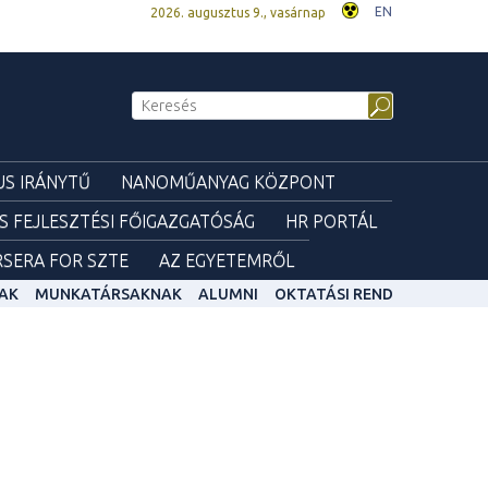
EN
2026. augusztus 9., vasárnap
S IRÁNYTŰ
NANOMŰANYAG KÖZPONT
ÉS FEJLESZTÉSI FŐIGAZGATÓSÁG
HR PORTÁL
SERA FOR SZTE
AZ EGYETEMRŐL
AK
MUNKATÁRSAKNAK
ALUMNI
OKTATÁSI REND