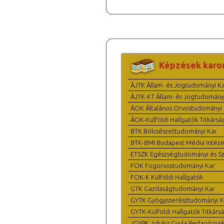
Képzések karo
ÁJTK Állam- és Jogtudományi K
ÁJTK-KT Állam- és Jogtudomány
ÁOK Általános Orvostudományi 
ÁOK-Külföldi Hallgatók Titkársá
BTK Bölcsészettudományi Kar
BTK-BMI Budapest Média Intéze
ETSZK Egészségtudományi és Szo
FOK Fogorvostudományi Kar
FOK-K Külföldi Hallgatók
GTK Gazdaságtudományi Kar
GYTK Gyógyszerésztudományi K
GYTK-Külföldi Hallgatók Titkárs
JGYPK Juhász Gyula Pedagógus