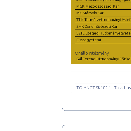
MGK Mezőgazdasági Kar
MK Mérnöki Kar
TTIK Természettudományi és Inf
ZMK Zeneművészeti Kar
SZTE Szegedi Tudományegyet
Összegyetemi
Önálló intézmény
Gál Ferenc Hittudományi Főisko
TO-ANGT-SK102-1 - Task-bas