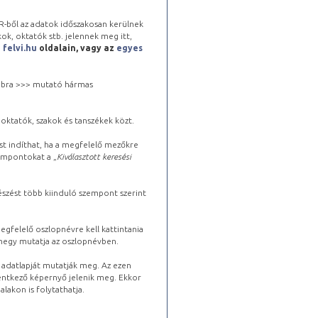
-ből az adatok időszakosan kerülnek
kok, oktatók stb. jelennek meg itt,
a
felvi.hu
oldalain, vagy az
egyes
 jobbra >>> mutató hármas
oktatók, szakok és tanszékek közt.
st indíthat, ha a megfelelő mezőkre
zempontokat a „
Kiválasztott keresési
észést több kiinduló szempont szerint
gfelelő oszlopnévre kell kattintania
lhegy mutatja az oszlopnévben.
s adatlapját mutatják meg. Az ezen
lentkező képernyő jelenik meg. Ekkor
lakon is folytathatja.