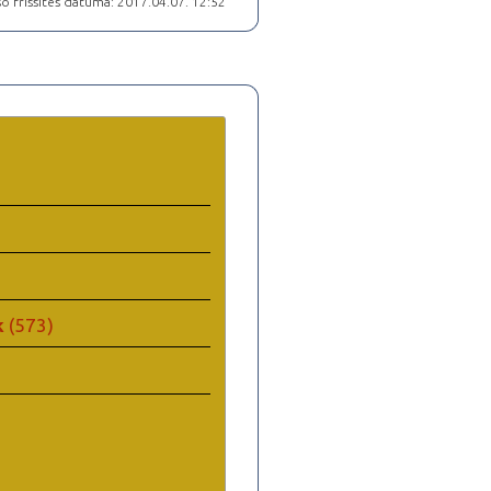
ó frissítés dátuma: 2017.04.07. 12:52
k
(573)