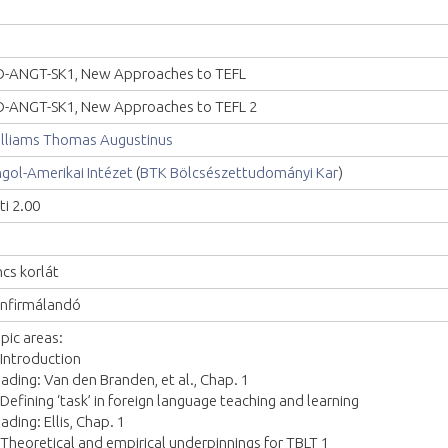
-ANGT-SK1, New Approaches to TEFL
-ANGT-SK1, New Approaches to TEFL 2
lliams Thomas Augustinus
gol-Amerikai Intézet
(
BTK Bölcsészettudományi Kar
)
ti 2.00
ncs korlát
nfirmálandó
pic areas:
 Introduction
ading: Van den Branden, et al., Chap. 1
 Defining ‘task’ in foreign language teaching and learning
ading: Ellis, Chap. 1
 Theoretical and empirical underpinnings for TBLT 1