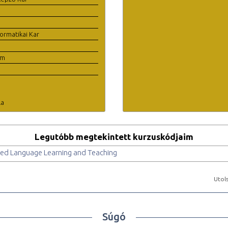
ormatikai Kar
em
la
Legutóbb megtekintett kurzuskódjaim
ed Language Learning and Teaching
Utols
Súgó