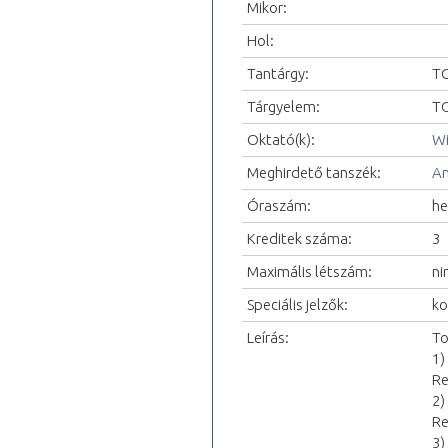
Mikor:
Hol:
Tantárgy:
TO
Tárgyelem:
TO
Oktató(k):
Wi
Meghirdető tanszék:
An
Óraszám:
he
Kreditek száma:
3
Maximális létszám:
ni
Speciális jelzők:
ko
Leírás:
To
1)
Re
2)
Re
3)