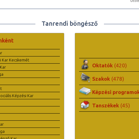
Utols
Tanrendi böngésző
nként
ar
i Kar Kecskemét
Oktatók
(420)
Kar
ga
Szakok
(478)
t
Képzési programo
ciális Képzési Kar
Tanszékek
(45)
ar
ága
képző Kar