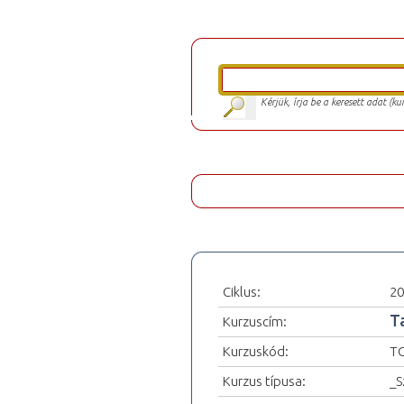
Kérjük, írja be a keresett adat (k
Ciklus:
20
T
Kurzuscím:
Kurzuskód:
TO
Kurzus típusa:
_S