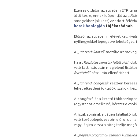
Ezen az oldalon az egyetem ETR tanu
áttöltésre, ennek időpontját az „
Utols
amelyekhez (akikhez) az adott félév
karok honlapján
tájékozódhat.
Először az egyetemi félévet kell kivála
nyílhegyekkel lépegetve lehetséges. Ma
A „
Tanrendi kereső
” mezőbe írt szöveg
Ha a „
Részletes keresési feltételek
” dob
való kattintás után megjelenő listákbó
feltételek
” rész után ellenőrizheti.
A „
Tanrendi böngésző
” részben keresés
lehet elkezdeni (oktatók, szakok, képz
A böngésző és a kereső többoszlopos 
(egyszer az emelkedő, kétszer a csök
A listák sorainak a végén található j
való továbblépés esetén előfordulhat
vagy lépjen vissza a böngészője megfe
A „
Képzési programok szerinti kurzuskód