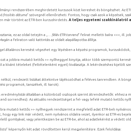
lmányi rendszerében meghirdetett kurzusok közt kereshet és böngészhet. Az ETR
ó frissítés dátuma
” szövegnél ellenőrizheti. Fontos, hogy csak azok a képzések, sza
ben már történt az ETR-ben kurzushirdetés.
A teljes egyetemi szakkínálatról 
sztania, ez az oldal tetején a „
… félév ETR-tanrend
” felirat melletti balra <<<, ill.
gán a feliraton való kattintás az oldalt alapállapotba állítja.
gel általános keresést végezhet egy lépésben a képzési programok, kurzuskódok, 
ozt a jobbra mutató kettős >> nyílheggyel kinyitja, akkor több szempontú keresé
l a kívánt tételeket (feltételenként egyet) kiválasztja. A lekérdezéshez kijelölt s
 nélkül, rendezett listákat áttekintve tájékozódhat a féléves tanrendben. A böng
ési programok, tanszékek, ill. karok).
eredménylistái általában a különböző oszlopok szerint átrendezhetők: ehhez a me
kenő sorrendhez). Az aktuális rendezettséget a fel- vagy lefelé mutató kettős nyí
obbra mutató kettős >> nyílhegyek rendszerint a megfelelő adat ETR-beli nyilváno
, hogy egy link már védett, nem nyilvános oldalra vezet, ilyenkor az ETR-es beje
lelő gombjával, vagy jelentkezzen be az ETR-be, ahol az adatlekérést a védett olda
lista
” képernyőn két adat rövidítetten kerül megjelenítésre. Ezek feloldása: