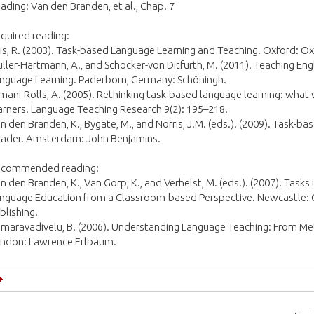
ading: Van den Branden, et al., Chap. 7
quired reading:
lis, R. (2003). Task-based Language Learning and Teaching. Oxford: Ox
ller-Hartmann, A., and Schocker-von Ditfurth, M. (2011). Teaching En
nguage Learning. Paderborn, Germany: Schöningh.
imani-Rolls, A. (2005). Rethinking task-based language learning: what
arners. Language Teaching Research 9(2): 195–218.
n den Branden, K., Bygate, M., and Norris, J.M. (eds.). (2009). Task-b
ader. Amsterdam: John Benjamins.
commended reading:
n den Branden, K., Van Gorp, K., and Verhelst, M. (eds.). (2007). Tasks
nguage Education from a Classroom-based Perspective. Newcastle: 
blishing.
maravadivelu, B. (2006). Understanding Language Teaching: From M
ndon: Lawrence Erlbaum.