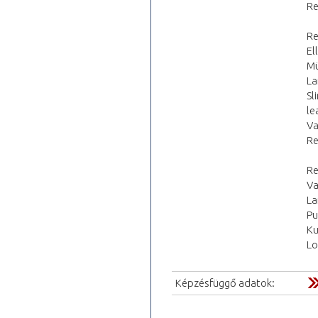
Re
Re
El
Mü
La
Sl
le
Va
Re
Re
Va
La
Pu
Ku
Lo
Képzésfüggő adatok: