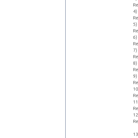
Re
4)
Re
5)
Re
6)
Re
7)
Re
8)
Re
9)
Re
10
Re
11
Re
12
Re
13