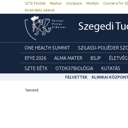
SZTE főoldal
Neptun
CooSpace
Modulo
Coursera for S
Közérdekű adatok
Szegedi T
ONE HEALTH SUMMIT
SZILASSI-POLIÉDER S
EFYE 2026
ALMA MATER
BSJP
ÉLETVÉG
SZTE EÉTK
OTDK37BIOLÓGIA
KUTATÁS
FELVETTEK
KLINIKAI KÖZPON
Tanrend