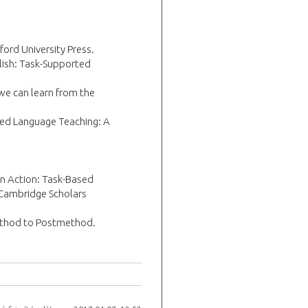
ford University Press.
glish: Task-Supported
 we can learn from the
ased Language Teaching: A
 in Action: Task-Based
Cambridge Scholars
ethod to Postmethod.