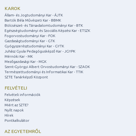
KAROK
Állam- és Jogtudományi Kar - ÁJTK
Bartók Béla Művészeti Kar - BBMK
Bölcsészet- és Társadalomtudományi Kar - BTK
Egészségtudományi és Szociális Képzési Kar - ETSZK
Fogorvostudományi Kar - FOK
Gazdaságtudományi Kar - GTK
Gyógyszerésztudományi Kar - GYTK
Juhász Gyula Pedagógusképző Kar - JGYPK
Mérnöki Kar - MK
Mezőgazdasági Kar - MGK
Szent-Györgyi Albert Orvostudományi Kar - SZAOK
Természettudományi és Informatikai Kar - TTIK
SZTE Tanárképző Központ
FELVÉTELI
Felvételi információk
Képzések
Miért az SZTE?
Nyílt napok
Hírek
Pontkalkulátor
AZ EGYETEMRŐL