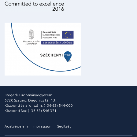
Szegedi Tudományegyetem
6720 Szeged, Dugonics tér 13.
Központi telefonszám: (+36-62) 544-000
Központi fax: (+36-62) 546-371
Adatvédelem
Impresszum
Segítség