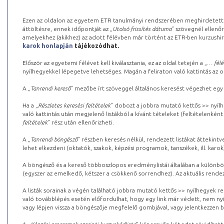
Ezen az oldalon az egyetem ETR tanulmányi rendszerében meghirdetett k
áttöltésre, ennek időpontját az „
Utolsó frissítés dátuma
” szövegnél ellenőr
amelyekhez (akikhez) az adott félévben már történt az ETR-ben kurzushi
karok honlapján
tájékozódhat.
Először az egyetemi félévet kell kiválasztania, ez az oldal tetején a „
… félé
nyílhegyekkel lépegetve lehetséges. Magán a feliraton való kattintás az old
A „
Tanrendi kereső
” mezőbe írt szöveggel általános keresést végezhet egy
Ha a „
Részletes keresési feltételek
” dobozt a jobbra mutató kettős >> nyílh
való kattintás után megjelenő listákból a kívánt tételeket (feltételenként
feltételek
” rész után ellenőrizheti.
A „
Tanrendi böngésző
” részben keresés nélkül, rendezett listákat áttekin
lehet elkezdeni (oktatók, szakok, képzési programok, tanszékek, ill. karok
A böngésző és a kereső többoszlopos eredménylistái általában a különböz
(egyszer az emelkedő, kétszer a csökkenő sorrendhez). Az aktuális rendez
A listák sorainak a végén található jobbra mutató kettős >> nyílhegyek r
való továbblépés esetén előfordulhat, hogy egy link már védett, nem nyi
vagy lépjen vissza a böngészője megfelelő gombjával, vagy jelentkezzen be