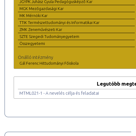
JGYPK Juhász Gyula Pedagógusképző Kar
MGK Mezőgazdasági Kar
MK Mérnöki Kar
TTIK Természettudományi és Informatikai Kar
ZMK Zeneművészeti Kar
SZTE Szegedi Tudományegyetem
Összegyetemi
Önálló intézmény
Gál Ferenc Hittudományi Főiskola
Legutóbb megte
MTML021-1 - A nevelés célja és feladatai