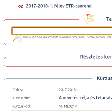
2017-2018-1. félév ETR-tanrend
Ta
Kérjük, írja be a keresett adat (kurzuskód címe, kódja, oktató, tanszék, szak
Részletes ker
Kurzu
Ciklus:
2017-2018-1
A nevelés célja és feladat
Kurzuscím:
Kurzuskód:
MTML021-1