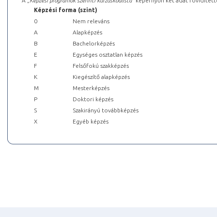
A „
Képzési programok szerinti kurzuskódlista
” képernyőn két adat rövidített
Képzési forma (szint)
0
Nem releváns
A
Alapképzés
B
Bachelorképzés
E
Egységes osztatlan képzés
F
Felsőfokú szakképzés
K
Kiegészítő alapképzés
M
Mesterképzés
P
Doktori képzés
S
Szakirányú továbbképzés
X
Egyéb képzés