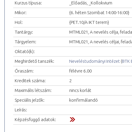
Kurzus típusa:
_Előadás, _Kollokvium
Mikor:
{6. héten Szombat 14:00-16:00}
Hol:
{PET.10/A IKT terem}
Tantárgy:
MTML021, A nevelés célja, felad
Tárgyelem:
MTML021, A nevelés céljai, felad
Oktató(k):
Meghirdető tanszék:
Neveléstudományi Intézet
(
BTK 
Óraszám:
félévre 6.00
Kreditek száma:
2
Maximális létszám:
nincs korlát
Speciális jelzők:
konfirmálandó
Leírás:
Képzésfüggő adatok: