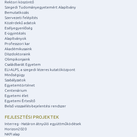
Rektori köszöntő
Szegedi Tudományegyetemért Alapítvány
Bemutatkozás
Szervezeti felépítés
Közérdekű adatok
Esélyegyenlőség
E-ügyintézés
Alapítványok
Professzori kar
Akadémikusaink
Díszdoktoraink
Olimpikonjaink
Családbarát Egyetem
ELI-ALPS, a szegedi lézeres kutatóközpont
Minőségügy
Szabályzatok
Egyetemtörténet
Centenárium
Egyetemi élet
Egyetemi Értesítő
Belső visszaélés-bejelentési rendszer
FEJLESZTÉSI PROJEKTEK
Interreg - Határon átnyúló együttműködések
Horizon2020
NKFI alap