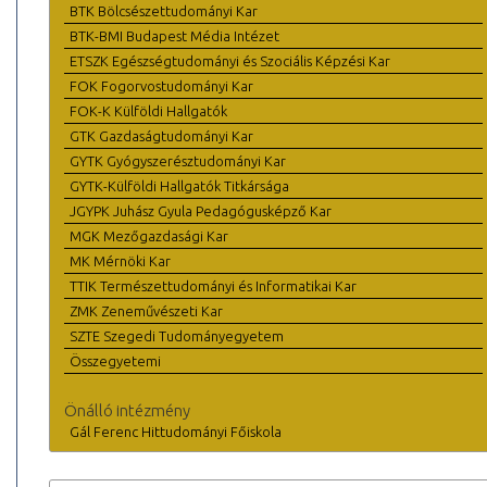
BTK Bölcsészettudományi Kar
BTK-BMI Budapest Média Intézet
ETSZK Egészségtudományi és Szociális Képzési Kar
FOK Fogorvostudományi Kar
FOK-K Külföldi Hallgatók
GTK Gazdaságtudományi Kar
GYTK Gyógyszerésztudományi Kar
GYTK-Külföldi Hallgatók Titkársága
JGYPK Juhász Gyula Pedagógusképző Kar
MGK Mezőgazdasági Kar
MK Mérnöki Kar
TTIK Természettudományi és Informatikai Kar
ZMK Zeneművészeti Kar
SZTE Szegedi Tudományegyetem
Összegyetemi
Önálló intézmény
Gál Ferenc Hittudományi Főiskola