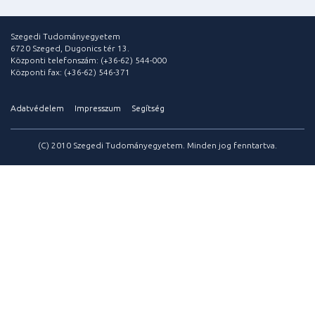
Szegedi Tudományegyetem
6720 Szeged, Dugonics tér 13.
Központi telefonszám: (+36-62) 544-000
Központi fax: (+36-62) 546-371
Adatvédelem
Impresszum
Segítség
(C) 2010 Szegedi Tudományegyetem. Minden jog fenntartva.