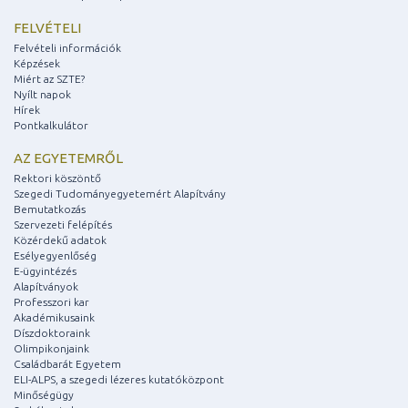
FELVÉTELI
Felvételi információk
Képzések
Miért az SZTE?
Nyílt napok
Hírek
Pontkalkulátor
AZ EGYETEMRŐL
Rektori köszöntő
Szegedi Tudományegyetemért Alapítvány
Bemutatkozás
Szervezeti felépítés
Közérdekű adatok
Esélyegyenlőség
E-ügyintézés
Alapítványok
Professzori kar
Akadémikusaink
Díszdoktoraink
Olimpikonjaink
Családbarát Egyetem
ELI-ALPS, a szegedi lézeres kutatóközpont
Minőségügy