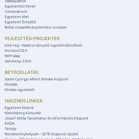
Szabályzatok
Egyetemtörténet
Centenárium
Egyetemi élet
Egyetemi Értesítő
Belső visszaélés-bejelentési rendszer
FEJLESZTÉSI PROJEKTEK
Interreg - Határon átnyúló együttműködések
Horizon2020
NKFI alap
Széchenyi 2020
BETEGELLÁTÁS
Szent-Györgyi Albert Klinikai Központ
Klinikák
Klinikai ügyeletek
HASZNOS LINKEK
Egyetemi klubok
Klebelsberg Könyvtár
József Attila Tanulmányi és Információs Központ
EHÖK
Térkép
Rendezvényhelyszín - SZTE központi épület