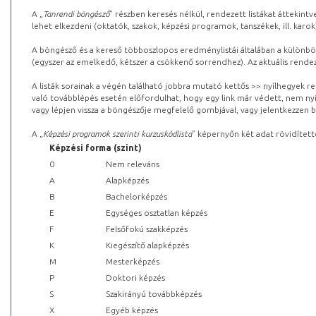
A „
Tanrendi böngésző
” részben keresés nélkül, rendezett listákat áttekin
lehet elkezdeni (oktatók, szakok, képzési programok, tanszékek, ill. karok
A böngésző és a kereső többoszlopos eredménylistái általában a különböz
(egyszer az emelkedő, kétszer a csökkenő sorrendhez). Az aktuális rendez
A listák sorainak a végén található jobbra mutató kettős >> nyílhegyek r
való továbblépés esetén előfordulhat, hogy egy link már védett, nem nyi
vagy lépjen vissza a böngészője megfelelő gombjával, vagy jelentkezzen be
A „
Képzési programok szerinti kurzuskódlista
” képernyőn két adat rövidített
Képzési forma (szint)
0
Nem releváns
A
Alapképzés
B
Bachelorképzés
E
Egységes osztatlan képzés
F
Felsőfokú szakképzés
K
Kiegészítő alapképzés
M
Mesterképzés
P
Doktori képzés
S
Szakirányú továbbképzés
X
Egyéb képzés