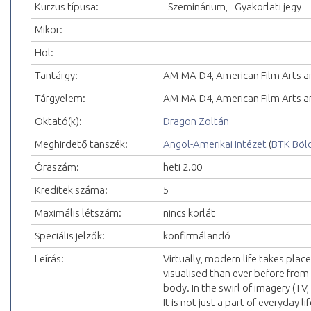
Kurzus típusa:
_Szeminárium, _Gyakorlati jegy
Mikor:
Hol:
Tantárgy:
AM-MA-D4, American Film Arts a
Tárgyelem:
AM-MA-D4, American Film Arts a
Oktató(k):
Dragon Zoltán
Meghirdető tanszék:
Angol-Amerikai Intézet
(
BTK Böl
Óraszám:
heti 2.00
Kreditek száma:
5
Maximális létszám:
nincs korlát
Speciális jelzők:
konfirmálandó
Leírás:
Virtually, modern life takes pla
visualised than ever before from 
body. In the swirl of imagery (TV
It is not just a part of everyday li