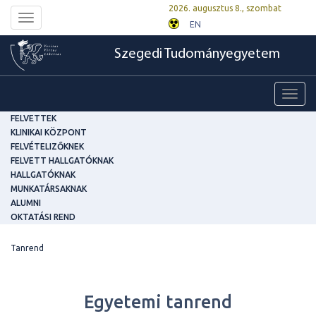
2026. augusztus 8., szombat
Toggle
EN
navigation
Szegedi Tudományegyetem
Toggl
navig
FELVETTEK
KLINIKAI KÖZPONT
FELVÉTELIZŐKNEK
FELVETT HALLGATÓKNAK
HALLGATÓKNAK
MUNKATÁRSAKNAK
ALUMNI
OKTATÁSI REND
Tanrend
Egyetemi tanrend