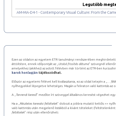
Legutóbb megte
AM-MA-D4-1 - Contemporary Visual Culture: From the Camer
Ezen az oldalon az egyetem ETR tanulmányi rendszerében meghirdetett k
áttöltésre, ennek időpontját az „
Utolsó frissítés dátuma
” szövegnél ellenőr
amelyekhez (akikhez) az adott félévben már történt az ETR-ben kurzushi
karok honlapján
tájékozódhat.
Először az egyetemi félévet kell kiválasztania, ez az oldal tetején a „
… félé
nyílhegyekkel lépegetve lehetséges. Magán a feliraton való kattintás az old
A „
Tanrendi kereső
” mezőbe írt szöveggel általános keresést végezhet egy
Ha a „
Részletes keresési feltételek
” dobozt a jobbra mutató kettős >> nyílh
való kattintás után megjelenő listákból a kívánt tételeket (feltételenként
feltételek
” rész után ellenőrizheti.