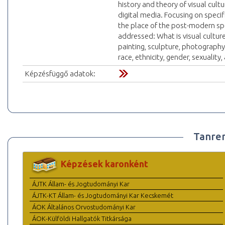
history and theory of visual cul
digital media. Focusing on specif
the place of the post-modern spe
addressed: What is visual culture?
painting, sculpture, photography, 
race, ethnicity, gender, sexuality,
Képzésfüggő adatok:
Tanre
Képzések karonként
ÁJTK Állam- és Jogtudományi Kar
ÁJTK-KT Állam- és Jogtudományi Kar Kecskemét
ÁOK Általános Orvostudományi Kar
ÁOK-Külföldi Hallgatók Titkársága