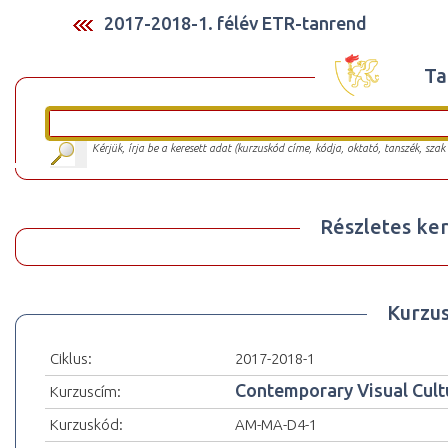
2017-2018-1. félév ETR-tanrend
Ta
Kérjük, írja be a keresett adat (kurzuskód címe, kódja, oktató, tanszék, szak
Részletes ker
Kurzu
Ciklus:
2017-2018-1
Contemporary Visual Cult
Kurzuscím:
Kurzuskód:
AM-MA-D4-1