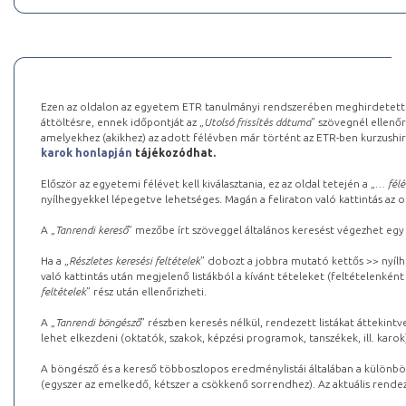
Ezen az oldalon az egyetem ETR tanulmányi rendszerében meghirdetett k
áttöltésre, ennek időpontját az „
Utolsó frissítés dátuma
” szövegnél ellenőr
amelyekhez (akikhez) az adott félévben már történt az ETR-ben kurzushi
karok honlapján
tájékozódhat.
Először az egyetemi félévet kell kiválasztania, ez az oldal tetején a „
… félé
nyílhegyekkel lépegetve lehetséges. Magán a feliraton való kattintás az old
A „
Tanrendi kereső
” mezőbe írt szöveggel általános keresést végezhet egy
Ha a „
Részletes keresési feltételek
” dobozt a jobbra mutató kettős >> nyílh
való kattintás után megjelenő listákból a kívánt tételeket (feltételenként
feltételek
” rész után ellenőrizheti.
A „
Tanrendi böngésző
” részben keresés nélkül, rendezett listákat áttekin
lehet elkezdeni (oktatók, szakok, képzési programok, tanszékek, ill. karok
A böngésző és a kereső többoszlopos eredménylistái általában a különböz
(egyszer az emelkedő, kétszer a csökkenő sorrendhez). Az aktuális rendez