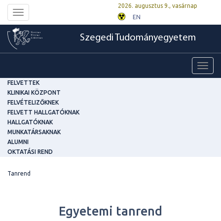
2026. augusztus 9., vasárnap
Toggle
EN
navigation
Szegedi Tudományegyetem
Toggl
navig
FELVETTEK
KLINIKAI KÖZPONT
FELVÉTELIZŐKNEK
FELVETT HALLGATÓKNAK
HALLGATÓKNAK
MUNKATÁRSAKNAK
ALUMNI
OKTATÁSI REND
Tanrend
Egyetemi tanrend