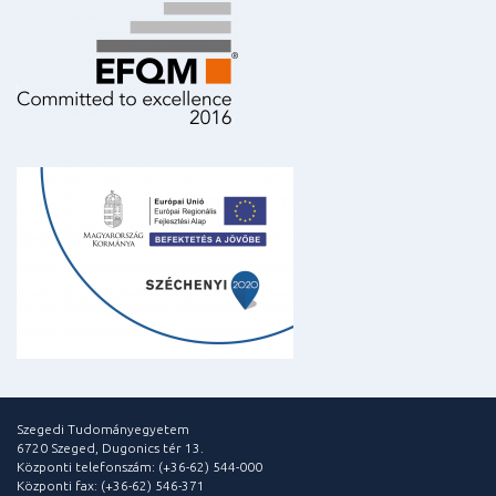
Szegedi Tudományegyetem
6720 Szeged, Dugonics tér 13.
Központi telefonszám: (+36-62) 544-000
Központi fax: (+36-62) 546-371