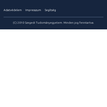
Adatvédelem
Impresszum
Segítség
(C) 2010 Szegedi Tudományegyetem. Minden jog fenntartva.