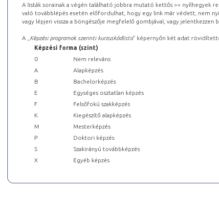
A listák sorainak a végén található jobbra mutató kettős >> nyílhegyek r
való továbblépés esetén előfordulhat, hogy egy link már védett, nem nyi
vagy lépjen vissza a böngészője megfelelő gombjával, vagy jelentkezzen be
A „
Képzési programok szerinti kurzuskódlista
” képernyőn két adat rövidített
Képzési forma (szint)
0
Nem releváns
A
Alapképzés
B
Bachelorképzés
E
Egységes osztatlan képzés
F
Felsőfokú szakképzés
K
Kiegészítő alapképzés
M
Mesterképzés
P
Doktori képzés
S
Szakirányú továbbképzés
X
Egyéb képzés