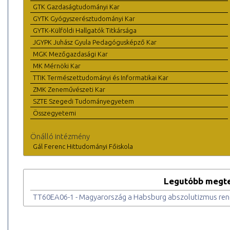
GTK Gazdaságtudományi Kar
GYTK Gyógyszerésztudományi Kar
GYTK-Külföldi Hallgatók Titkársága
JGYPK Juhász Gyula Pedagógusképző Kar
MGK Mezőgazdasági Kar
MK Mérnöki Kar
TTIK Természettudományi és Informatikai Kar
ZMK Zeneművészeti Kar
SZTE Szegedi Tudományegyetem
Összegyetemi
Önálló intézmény
Gál Ferenc Hittudományi Főiskola
Legutóbb megte
TT60EA06-1 - Magyarország a Habsburg abszolutizmus re