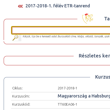
2017-2018-1. félév ETR-tanrend
Ta
Kérjük, írja be a keresett adat (kurzuskód címe, kódja, oktató, tanszék, szak
Részletes ker
Kurzu
Ciklus:
2017-2018-1
Magyarország a Habsburg
Kurzuscím:
Kurzuskód:
TT60EA06-1