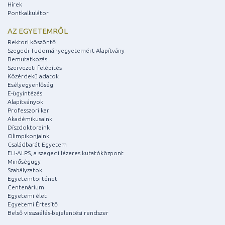
Hírek
Pontkalkulátor
AZ EGYETEMRŐL
Rektori köszöntő
Szegedi Tudományegyetemért Alapítvány
Bemutatkozás
Szervezeti felépítés
Közérdekű adatok
Esélyegyenlőség
E-ügyintézés
Alapítványok
Professzori kar
Akadémikusaink
Díszdoktoraink
Olimpikonjaink
Családbarát Egyetem
ELI-ALPS, a szegedi lézeres kutatóközpont
Minőségügy
Szabályzatok
Egyetemtörténet
Centenárium
Egyetemi élet
Egyetemi Értesítő
Belső visszaélés-bejelentési rendszer