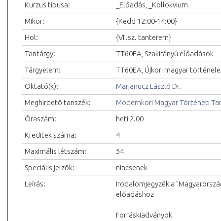
Kurzus típusa:
_Előadás, _Kollokvium
Mikor:
{Kedd 12:00-14:00}
Hol:
{VII.sz. tanterem}
Tantárgy:
TT60EA, Szakirányú előadások
Tárgyelem:
TT60EA, Újkori magyar történel
Oktató(k):
Marjanucz László Dr.
Meghirdető tanszék:
Modernkori Magyar Történeti Ta
Óraszám:
heti 2.00
Kreditek száma:
4
Maximális létszám:
54
Speciális jelzők:
nincsenek
Leírás:
Irodalomjegyzék a "Magyarorszá
előadáshoz
Forráskiadványok