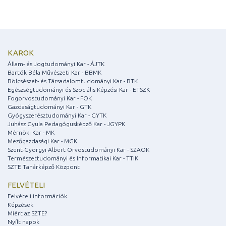
KAROK
Állam- és Jogtudományi Kar - ÁJTK
Bartók Béla Művészeti Kar - BBMK
Bölcsészet- és Társadalomtudományi Kar - BTK
Egészségtudományi és Szociális Képzési Kar - ETSZK
Fogorvostudományi Kar - FOK
Gazdaságtudományi Kar - GTK
Gyógyszerésztudományi Kar - GYTK
Juhász Gyula Pedagógusképző Kar - JGYPK
Mérnöki Kar - MK
Mezőgazdasági Kar - MGK
Szent-Györgyi Albert Orvostudományi Kar - SZAOK
Természettudományi és Informatikai Kar - TTIK
SZTE Tanárképző Központ
FELVÉTELI
Felvételi információk
Képzések
Miért az SZTE?
Nyílt napok