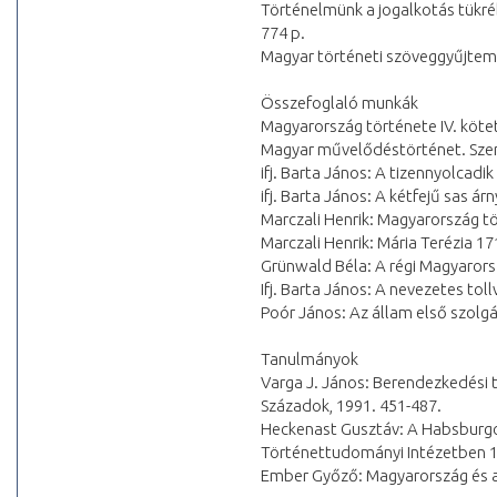
Történelmünk a jogalkotás tükré
774 p.
Magyar történeti szöveggyűjtemény
Összefoglaló munkák
Magyarország története IV. köte
Magyar művelődéstörténet. Szerk
ifj. Barta János: A tizennyolcadi
ifj. Barta János: A kétfejű sas á
Marczali Henrik: Magyarország tört
Marczali Henrik: Mária Terézia 17
Grünwald Béla: A régi Magyarorsz
Ifj. Barta János: A nevezetes tol
Poór János: Az állam első szolgá
Tanulmányok
Varga J. János: Berendezkedési
Századok, 1991. 451-487.
Heckenast Gusztáv: A Habsburgo
Történettudományi Intézetben 1
Ember Győző: Magyarország és az