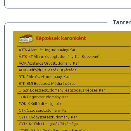
Tanre
Képzések karonként
ÁJTK Állam- és Jogtudományi Kar
ÁJTK-KT Állam- és Jogtudományi Kar Kecskemét
ÁOK Általános Orvostudományi Kar
ÁOK-Külföldi Hallgatók Titkársága
BTK Bölcsészettudományi Kar
BTK-BMI Budapest Média Intézet
ETSZK Egészségtudományi és Szociális Képzési Kar
FOK Fogorvostudományi Kar
FOK-K Külföldi Hallgatók
GTK Gazdaságtudományi Kar
GYTK Gyógyszerésztudományi Kar
GYTK-Külföldi Hallgatók Titkársága
JGYPK Juhász Gyula Pedagógusképző Kar