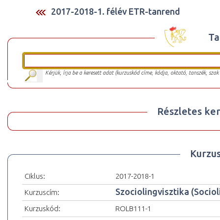
2017-2018-1. félév ETR-tanrend
Ta
Kérjük, írja be a keresett adat (kurzuskód címe, kódja, oktató, tanszék, szak
Részletes ker
Kurzu
Ciklus:
2017-2018-1
Szociolingvisztika (Sociol
Kurzuscím:
Kurzuskód:
ROLB111-1