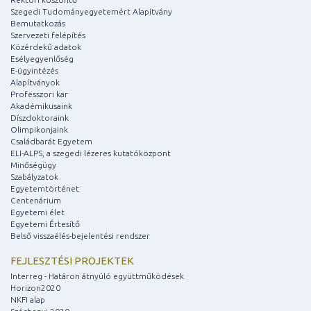
Szegedi Tudományegyetemért Alapítvány
Bemutatkozás
Szervezeti felépítés
Közérdekű adatok
Esélyegyenlőség
E-ügyintézés
Alapítványok
Professzori kar
Akadémikusaink
Díszdoktoraink
Olimpikonjaink
Családbarát Egyetem
ELI-ALPS, a szegedi lézeres kutatóközpont
Minőségügy
Szabályzatok
Egyetemtörténet
Centenárium
Egyetemi élet
Egyetemi Értesítő
Belső visszaélés-bejelentési rendszer
FEJLESZTÉSI PROJEKTEK
Interreg - Határon átnyúló együttműködések
Horizon2020
NKFI alap