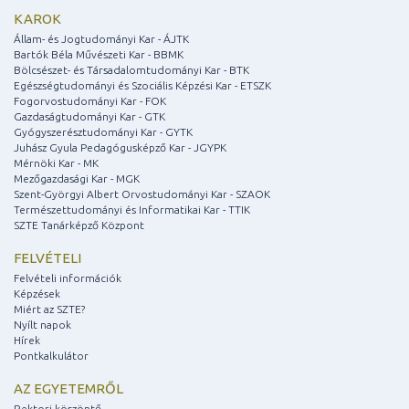
KAROK
Állam- és Jogtudományi Kar - ÁJTK
Bartók Béla Művészeti Kar - BBMK
Bölcsészet- és Társadalomtudományi Kar - BTK
Egészségtudományi és Szociális Képzési Kar - ETSZK
Fogorvostudományi Kar - FOK
Gazdaságtudományi Kar - GTK
Gyógyszerésztudományi Kar - GYTK
Juhász Gyula Pedagógusképző Kar - JGYPK
Mérnöki Kar - MK
Mezőgazdasági Kar - MGK
Szent-Györgyi Albert Orvostudományi Kar - SZAOK
Természettudományi és Informatikai Kar - TTIK
SZTE Tanárképző Központ
FELVÉTELI
Felvételi információk
Képzések
Miért az SZTE?
Nyílt napok
Hírek
Pontkalkulátor
AZ EGYETEMRŐL
Rektori köszöntő