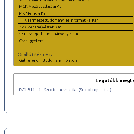
MGK Mezőgazdasági Kar
MK Mérnöki Kar
TTIK Természettudományi és Informatikai Kar
ZMK Zeneművészeti Kar
SZTE Szegedi Tudományegyetem
Összegyetemi
Önálló intézmény
Gál Ferenc Hittudományi Főiskola
Legutóbb megte
ROLB111-1 - Szociolingvisztika (Sociolinguistica)