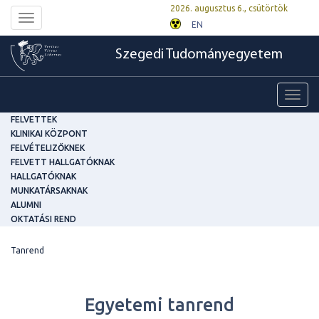
2026. augusztus 6., csütörtök
Toggle
EN
navigation
Szegedi Tudományegyetem
Toggl
navig
FELVETTEK
KLINIKAI KÖZPONT
FELVÉTELIZŐKNEK
FELVETT HALLGATÓKNAK
HALLGATÓKNAK
MUNKATÁRSAKNAK
ALUMNI
OKTATÁSI REND
Tanrend
Egyetemi tanrend