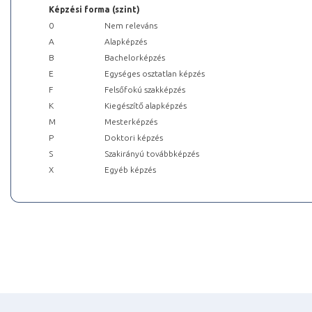
Képzési forma (szint)
0
Nem releváns
A
Alapképzés
B
Bachelorképzés
E
Egységes osztatlan képzés
F
Felsőfokú szakképzés
K
Kiegészítő alapképzés
M
Mesterképzés
P
Doktori képzés
S
Szakirányú továbbképzés
X
Egyéb képzés