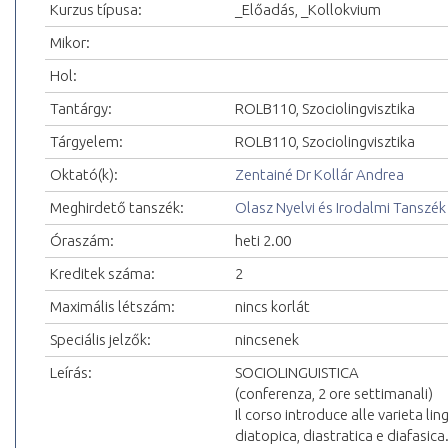
Kurzus típusa:
_Előadás, _Kollokvium
Mikor:
Hol:
Tantárgy:
ROLB110, Szociolingvisztika
Tárgyelem:
ROLB110, Szociolingvisztika
Oktató(k):
Zentainé Dr Kollár Andrea
Meghirdető tanszék:
Olasz Nyelvi és Irodalmi Tanszék
Óraszám:
heti 2.00
Kreditek száma:
2
Maximális létszám:
nincs korlát
Speciális jelzők:
nincsenek
Leírás:
SOCIOLINGUISTICA
(conferenza, 2 ore settimanali)
Il corso introduce alle varieta l
diatopica, diastratica e diafasica