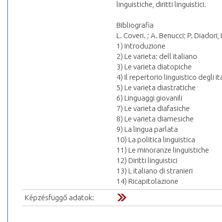
linguistiche, diritti linguistici.
Bibliografia
L. Coveri. ; A. Benucci; P. Diadori
1) Introduzione
2) Le varieta; dell italiano
3) Le varieta diatopiche
4) Il repertorio linguistico degli it
5) Le varieta diastratiche
6) Linguaggi giovanili
7) Le varieta diafasiche
8) Le varieta diamesiche
9) La lingua parlata
10) La politica linguistica
11) Le minoranze linguistiche
12) Diritti linguistici
13) L italiano di stranieri
14) Ricapitolazione
Képzésfüggő adatok: