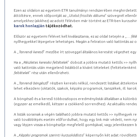
Ezen az oldalon az egyetem ETR tanulmányi rendszerében meghirdetett k
áttöltésre, ennek időpontját az „
Utolsó frissítés dátuma
” szövegnél ellenőr
amelyekhez (akikhez) az adott félévben már történt az ETR-ben kurzushi
karok honlapján
tájékozódhat.
Először az egyetemi félévet kell kiválasztania, ez az oldal tetején a „
… félé
nyílhegyekkel lépegetve lehetséges. Magán a feliraton való kattintás az old
A „
Tanrendi kereső
” mezőbe írt szöveggel általános keresést végezhet egy
Ha a „
Részletes keresési feltételek
” dobozt a jobbra mutató kettős >> nyílh
való kattintás után megjelenő listákból a kívánt tételeket (feltételenként
feltételek
” rész után ellenőrizheti.
A „
Tanrendi böngésző
” részben keresés nélkül, rendezett listákat áttekin
lehet elkezdeni (oktatók, szakok, képzési programok, tanszékek, ill. karok
A böngésző és a kereső többoszlopos eredménylistái általában a különböz
(egyszer az emelkedő, kétszer a csökkenő sorrendhez). Az aktuális rendez
A listák sorainak a végén található jobbra mutató kettős >> nyílhegyek r
való továbblépés esetén előfordulhat, hogy egy link már védett, nem nyi
vagy lépjen vissza a böngészője megfelelő gombjával, vagy jelentkezzen be
A „
Képzési programok szerinti kurzuskódlista
” képernyőn két adat rövidített