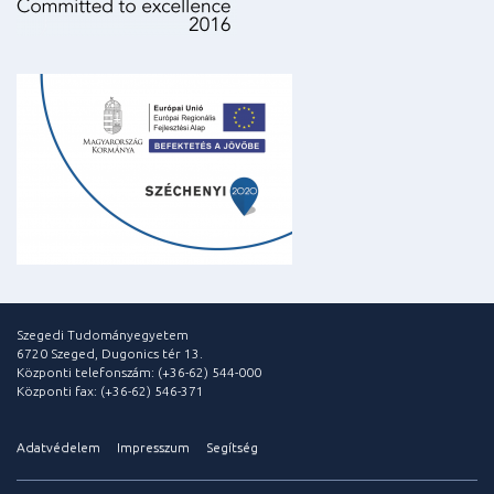
Szegedi Tudományegyetem
6720 Szeged, Dugonics tér 13.
Központi telefonszám: (+36-62) 544-000
Központi fax: (+36-62) 546-371
Adatvédelem
Impresszum
Segítség