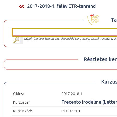
2017-2018-1. félév ETR-tanrend
Ta
Kérjük, írja be a keresett adat (kurzuskód címe, kódja, oktató, tanszék, szak
Részletes ker
Kurzu
Ciklus:
2017-2018-1
Trecento irodalma (Letter
Kurzuscím:
Kurzuskód:
ROLB221-1