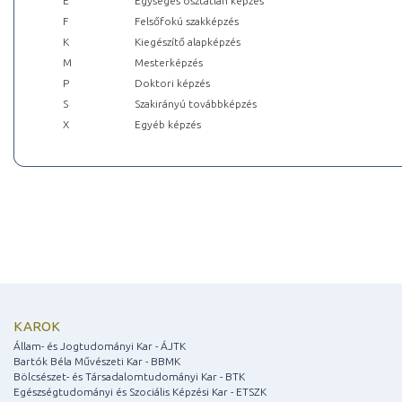
E
Egységes osztatlan képzés
F
Felsőfokú szakképzés
K
Kiegészítő alapképzés
M
Mesterképzés
P
Doktori képzés
S
Szakirányú továbbképzés
X
Egyéb képzés
KAROK
Állam- és Jogtudományi Kar - ÁJTK
Bartók Béla Művészeti Kar - BBMK
Bölcsészet- és Társadalomtudományi Kar - BTK
Egészségtudományi és Szociális Képzési Kar - ETSZK