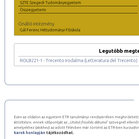
SZTE Szegedi Tudományegyetem
Összegyetemi
Önálló intézmény
Gál Ferenc Hittudományi Főiskola
Legutóbb megte
ROLB221-1 - Trecento irodalma (Letteratura del Trecento)
Ezen az oldalon az egyetem ETR tanulmányi rendszerében meghirdetett k
áttöltésre, ennek időpontját az „
Utolsó frissítés dátuma
” szövegnél ellenőr
amelyekhez (akikhez) az adott félévben már történt az ETR-ben kurzushi
karok honlapján
tájékozódhat.