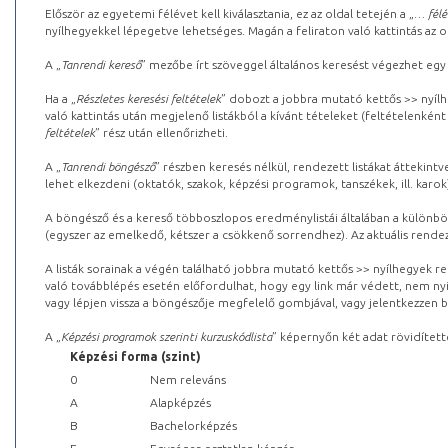
Először az egyetemi félévet kell kiválasztania, ez az oldal tetején a „
… félé
nyílhegyekkel lépegetve lehetséges. Magán a feliraton való kattintás az old
A „
Tanrendi kereső
” mezőbe írt szöveggel általános keresést végezhet egy
Ha a „
Részletes keresési feltételek
” dobozt a jobbra mutató kettős >> nyílh
való kattintás után megjelenő listákból a kívánt tételeket (feltételenként
feltételek
” rész után ellenőrizheti.
A „
Tanrendi böngésző
” részben keresés nélkül, rendezett listákat áttekin
lehet elkezdeni (oktatók, szakok, képzési programok, tanszékek, ill. karok
A böngésző és a kereső többoszlopos eredménylistái általában a különböz
(egyszer az emelkedő, kétszer a csökkenő sorrendhez). Az aktuális rendez
A listák sorainak a végén található jobbra mutató kettős >> nyílhegyek r
való továbblépés esetén előfordulhat, hogy egy link már védett, nem nyi
vagy lépjen vissza a böngészője megfelelő gombjával, vagy jelentkezzen be
A „
Képzési programok szerinti kurzuskódlista
” képernyőn két adat rövidített
Képzési forma (szint)
0
Nem releváns
A
Alapképzés
B
Bachelorképzés