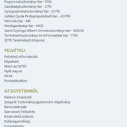
Fogorvostudományi Kar - FOK
Gazdaságtudományi Kar - GTK
Gyógyszerésztudományi Kar - GYTK
Juhász Gyula Pedagógusképző Kar - JGYPK
Mérnöki Kar - MK
Mezőgazdasági Kar - MGK
Szent-Györgyi Albert Orvostudományi Kar - SZAOK
Természettudományi és Informatikai Kar - TTIK
SZTE Tanárképző Központ
FELVÉTELI
Felvételi információk
Képzések
Miért az SZTE?
Nyílt napok
Hírek
Pontkalkulátor
AZ EGYETEMRŐL
Rektori köszöntő
Szegedi Tudományegyetemért Alapítvány
Bemutatkozás
Szervezeti felépítés
Közérdekű adatok
Esélyegyenlőség
E-ügyintézés