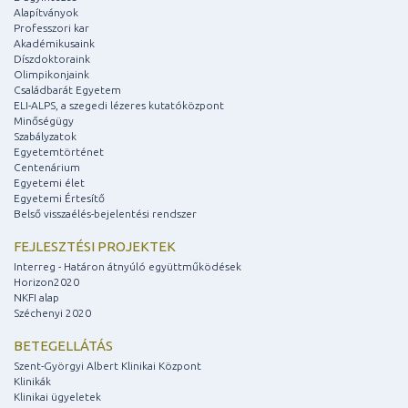
Alapítványok
Professzori kar
Akadémikusaink
Díszdoktoraink
Olimpikonjaink
Családbarát Egyetem
ELI-ALPS, a szegedi lézeres kutatóközpont
Minőségügy
Szabályzatok
Egyetemtörténet
Centenárium
Egyetemi élet
Egyetemi Értesítő
Belső visszaélés-bejelentési rendszer
FEJLESZTÉSI PROJEKTEK
Interreg - Határon átnyúló együttműködések
Horizon2020
NKFI alap
Széchenyi 2020
BETEGELLÁTÁS
Szent-Györgyi Albert Klinikai Központ
Klinikák
Klinikai ügyeletek