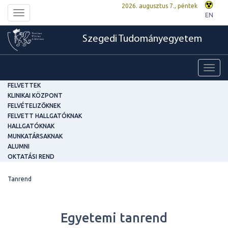
2026. augusztus 7., péntek
Toggle
EN
navigation
Szegedi Tudományegyetem
Toggl
navig
FELVETTEK
KLINIKAI KÖZPONT
FELVÉTELIZŐKNEK
FELVETT HALLGATÓKNAK
HALLGATÓKNAK
MUNKATÁRSAKNAK
ALUMNI
OKTATÁSI REND
Tanrend
Egyetemi tanrend