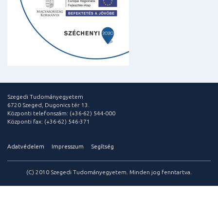
Szegedi Tudományegyetem
6720 Szeged, Dugonics tér 13.
Központi telefonszám: (+36-62) 544-000
Központi fax: (+36-62) 546-371
Adatvédelem
Impresszum
Segítség
(C) 2010 Szegedi Tudományegyetem. Minden jog fenntartva.