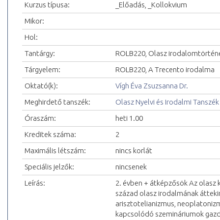
Kurzus típusa:
_Előadás, _Kollokvium
Mikor:
Hol:
Tantárgy:
ROLB220, Olasz irodalomtörténet
Tárgyelem:
ROLB220, A Trecento irodalma
Oktató(k):
Vígh Éva Zsuzsanna Dr.
Meghirdető tanszék:
Olasz Nyelvi és Irodalmi Tanszék
Óraszám:
heti 1.00
Kreditek száma:
2
Maximális létszám:
nincs korlát
Speciális jelzők:
nincsenek
Leírás:
2. évben + átképzősök Az olasz k
század olasz irodalmának átteki
arisztotelianizmus, neoplatoni
kapcsolódó szemináriumok gazda