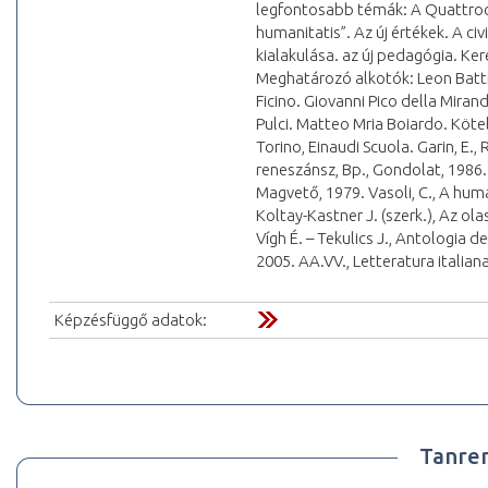
legfontosabb témák: A Quattrocen
humanitatis”. Az új értékek. A civ
kialakulása. az új pedagógia. Ker
Meghatározó alkotók: Leon Batti
Ficino. Giovanni Pico della Miran
Pulci. Matteo Mria Boiardo. Kötel
Torino, Einaudi Scuola. Garin, E., 
reneszánsz, Bp., Gondolat, 1986. 
Magvető, 1979. Vasoli, C., A hum
Koltay-Kastner J. (szerk.), Az o
Vígh É. – Tekulics J., Antologia 
2005. AA.VV., Letteratura italiana
Képzésfüggő adatok:
Tanre