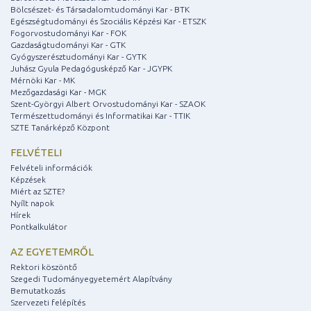
Bölcsészet- és Társadalomtudományi Kar - BTK
Egészségtudományi és Szociális Képzési Kar - ETSZK
Fogorvostudományi Kar - FOK
Gazdaságtudományi Kar - GTK
Gyógyszerésztudományi Kar - GYTK
Juhász Gyula Pedagógusképző Kar - JGYPK
Mérnöki Kar - MK
Mezőgazdasági Kar - MGK
Szent-Györgyi Albert Orvostudományi Kar - SZAOK
Természettudományi és Informatikai Kar - TTIK
SZTE Tanárképző Központ
FELVÉTELI
Felvételi információk
Képzések
Miért az SZTE?
Nyílt napok
Hírek
Pontkalkulátor
AZ EGYETEMRŐL
Rektori köszöntő
Szegedi Tudományegyetemért Alapítvány
Bemutatkozás
Szervezeti felépítés