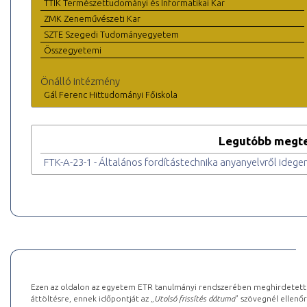
TTIK Természettudományi és Informatikai Kar
ZMK Zeneművészeti Kar
SZTE Szegedi Tudományegyetem
Összegyetemi
Önálló intézmény
Gál Ferenc Hittudományi Főiskola
Legutóbb megte
FTK-A-23-1 - Általános fordítástechnika anyanyelvről idege
Ezen az oldalon az egyetem ETR tanulmányi rendszerében meghirdetett k
áttöltésre, ennek időpontját az „
Utolsó frissítés dátuma
” szövegnél ellenőr