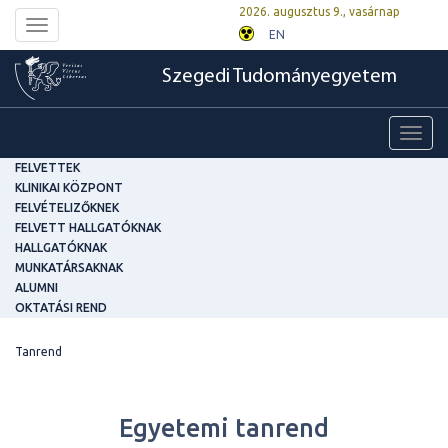
2026. augusztus 9., vasárnap
Toggle
EN
navigation
Szegedi Tudományegyetem
Toggl
navig
FELVETTEK
KLINIKAI KÖZPONT
FELVÉTELIZŐKNEK
FELVETT HALLGATÓKNAK
HALLGATÓKNAK
MUNKATÁRSAKNAK
ALUMNI
OKTATÁSI REND
Tanrend
Egyetemi tanrend