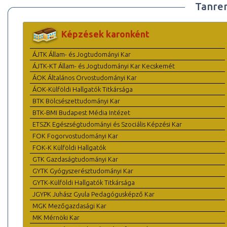
Tanre
Képzések karonként
ÁJTK Állam- és Jogtudományi Kar
ÁJTK-KT Állam- és Jogtudományi Kar Kecskemét
ÁOK Általános Orvostudományi Kar
ÁOK-Külföldi Hallgatók Titkársága
BTK Bölcsészettudományi Kar
BTK-BMI Budapest Média Intézet
ETSZK Egészségtudományi és Szociális Képzési Kar
FOK Fogorvostudományi Kar
FOK-K Külföldi Hallgatók
GTK Gazdaságtudományi Kar
GYTK Gyógyszerésztudományi Kar
GYTK-Külföldi Hallgatók Titkársága
JGYPK Juhász Gyula Pedagógusképző Kar
MGK Mezőgazdasági Kar
MK Mérnöki Kar