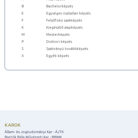
B
Bachelorképzés
E
Egységes osztatlan képzés
F
Felsőfokú szakképzés
K
Kiegészítő alapképzés
M
Mesterképzés
P
Doktori képzés
S
Szakirányú továbbképzés
X
Egyéb képzés
KAROK
Állam- és Jogtudományi Kar - ÁJTK
Bartók Béla Művészeti Kar - BBMK