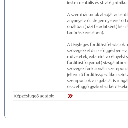
instrumentális és stratégiai alk
A szemináriumok alapját auten
anyanyelvről idegen nyelvre törté
önállóan (házi feladatként) készí
tanórák keretében).
A tényleges fordítási feladatok 
szövegekkel összefüggésben – a 
műveletek, valamint a célnyelvi 
fordítási folyamat) vizsgálatára i
szövegek funkcionális szempontú
jellemző fordításspecifikus szinta
szempontok vizsgálatát is magába
összefüggő gyakorlati kérdésekr
Képzésfüggő adatok: