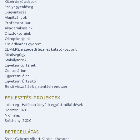
Közérdekű adatok
Esélyegyenlőség
E-ügyintézés
Alapítványok
Professzori kar
Akadémikusaink
Díszdoktoraink
Olimpikonjaink
Családbarát Egyetem
ELI-ALPS, a szegedi lézeres kutatóközpont
Minőségügy
Szabályzatok
Egyetemtörténet
Centenárium
Egyetemi élet
Egyetemi Értesítő
Belső visszaélés-bejelentési rendszer
FEJLESZTÉSI PROJEKTEK
Interreg - Határon átnyúló együttműködések
Horizon2020
NKFI alap
Széchenyi 2020
BETEGELLÁTÁS
Szent-Györgyi Albert Klinikai Központ