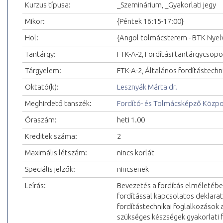
Kurzus típusa:
_Szeminárium, _Gyakorlati jegy
Mikor:
{Péntek 16:15-17:00}
Hol:
{Angol tolmácsterem - BTK Nyelvi
Tantárgy:
FTK-A-2, Fordítási tantárgycsopo
Tárgyelem:
FTK-A-2, Általános fordítástechn
Oktató(k):
Lesznyák Márta dr.
Meghirdető tanszék:
Fordító- és Tolmácsképző Közp
Óraszám:
heti 1.00
Kreditek száma:
2
Maximális létszám:
nincs korlát
Speciális jelzők:
nincsenek
Leírás:
Bevezetés a fordítás elméletébe 
fordítással kapcsolatos deklaratí
fordítástechnikai foglalkozások 
szükséges készségek gyakorlati fe