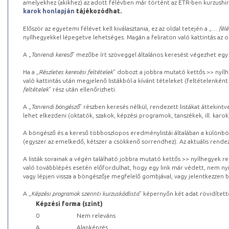
amelyekhez (akikhez) az adott félévben már történt az ETR-ben kurzushi
karok honlapján
tájékozódhat.
Először az egyetemi félévet kell kiválasztania, ez az oldal tetején a „
… félé
nyílhegyekkel lépegetve lehetséges. Magán a feliraton való kattintás az old
A „
Tanrendi kereső
” mezőbe írt szöveggel általános keresést végezhet egy
Ha a „
Részletes keresési feltételek
” dobozt a jobbra mutató kettős >> nyílh
való kattintás után megjelenő listákból a kívánt tételeket (feltételenként
feltételek
” rész után ellenőrizheti.
A „
Tanrendi böngésző
” részben keresés nélkül, rendezett listákat áttekin
lehet elkezdeni (oktatók, szakok, képzési programok, tanszékek, ill. karok
A böngésző és a kereső többoszlopos eredménylistái általában a különböz
(egyszer az emelkedő, kétszer a csökkenő sorrendhez). Az aktuális rendez
A listák sorainak a végén található jobbra mutató kettős >> nyílhegyek r
való továbblépés esetén előfordulhat, hogy egy link már védett, nem nyi
vagy lépjen vissza a böngészője megfelelő gombjával, vagy jelentkezzen be
A „
Képzési programok szerinti kurzuskódlista
” képernyőn két adat rövidített
Képzési forma (szint)
0
Nem releváns
A
Alapképzés