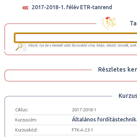
2017-2018-1. félév ETR-tanrend
Ta
Kérjük, írja be a keresett adat (kurzuskód címe, kódja, oktató, tanszék, szak
Részletes ker
Kurzu
Ciklus:
2017-2018-1
Általános fordítástechnik
Kurzuscím:
Kurzuskód:
FTK-A-23-1