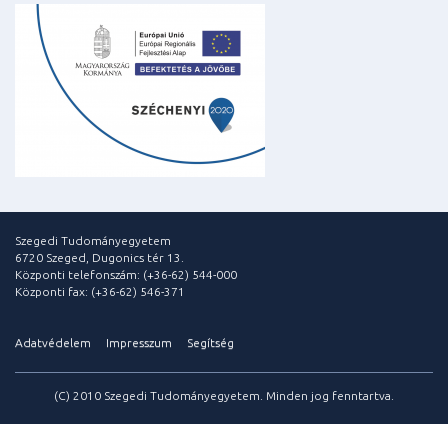
Szegedi Tudományegyetem
6720 Szeged, Dugonics tér 13.
Központi telefonszám: (+36-62) 544-000
Központi fax: (+36-62) 546-371
Adatvédelem
Impresszum
Segítség
(C) 2010 Szegedi Tudományegyetem. Minden jog fenntartva.