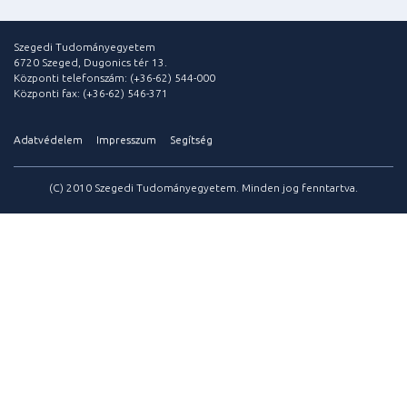
Szegedi Tudományegyetem
6720 Szeged, Dugonics tér 13.
Központi telefonszám: (+36-62) 544-000
Központi fax: (+36-62) 546-371
Adatvédelem
Impresszum
Segítség
(C) 2010 Szegedi Tudományegyetem. Minden jog fenntartva.