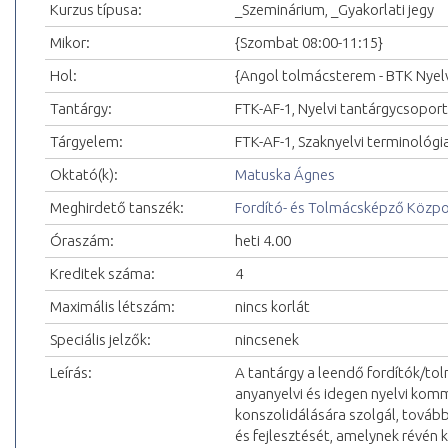
Kurzus típusa:
_Szeminárium, _Gyakorlati jegy
Mikor:
{Szombat 08:00-11:15}
Hol:
{Angol tolmácsterem - BTK Nyelvi
Tantárgy:
FTK-AF-1, Nyelvi tantárgycsoport
Tárgyelem:
FTK-AF-1, Szaknyelvi terminológi
Oktató(k):
Matuska Ágnes
Meghirdető tanszék:
Fordító- és Tolmácsképző Közp
Óraszám:
heti 4.00
Kreditek száma:
4
Maximális létszám:
nincs korlát
Speciális jelzők:
nincsenek
Leírás:
A tantárgy a leendő fordítók/tol
anyanyelvi és idegen nyelvi kom
konszolidálására szolgál, tovább
és fejlesztését, amelynek révén 