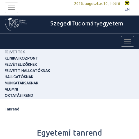
2026. augusztus 10., hétfő
Toggle
EN
navigation
Szegedi Tudományegyetem
Toggl
navig
FELVETTEK
KLINIKAI KÖZPONT
FELVÉTELIZŐKNEK
FELVETT HALLGATÓKNAK
HALLGATÓKNAK
MUNKATÁRSAKNAK
ALUMNI
OKTATÁSI REND
Tanrend
Egyetemi tanrend