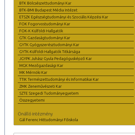
BTK Bölcsészettudományi Kar
BTK-BMI Budapest Média Intézet
ETSZK Egészségtudományi és Szociális Képzési Kar
FOK Fogorvostudományi Kar
FOK-K Külföldi Hallgatók
GTK Gazdaságtudományi Kar
GYTK Gyógyszerésztudományi Kar
GYTK-Külföldi Hallgatók Titkársága
JGYPK Juhász Gyula Pedagógusképző Kar
MGK Mezőgazdasági Kar
MK Mérnöki Kar
TTIK Természettudományi és Informatikai Kar
ZMK Zeneművészeti Kar
SZTE Szegedi Tudományegyetem
Összegyetemi
Önálló intézmény
Gál Ferenc Hittudományi Főiskola