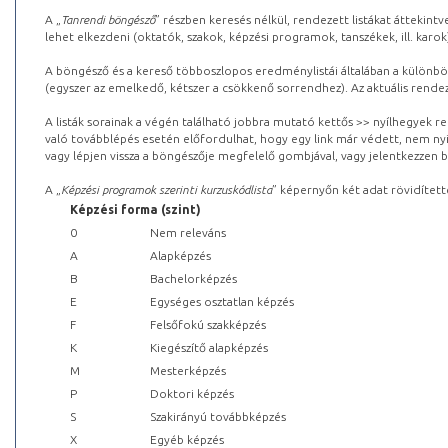
A „
Tanrendi böngésző
” részben keresés nélkül, rendezett listákat áttekin
lehet elkezdeni (oktatók, szakok, képzési programok, tanszékek, ill. karok
A böngésző és a kereső többoszlopos eredménylistái általában a különböz
(egyszer az emelkedő, kétszer a csökkenő sorrendhez). Az aktuális rendez
A listák sorainak a végén található jobbra mutató kettős >> nyílhegyek r
való továbblépés esetén előfordulhat, hogy egy link már védett, nem nyi
vagy lépjen vissza a böngészője megfelelő gombjával, vagy jelentkezzen be
A „
Képzési programok szerinti kurzuskódlista
” képernyőn két adat rövidített
Képzési forma (szint)
0
Nem releváns
A
Alapképzés
B
Bachelorképzés
E
Egységes osztatlan képzés
F
Felsőfokú szakképzés
K
Kiegészítő alapképzés
M
Mesterképzés
P
Doktori képzés
S
Szakirányú továbbképzés
X
Egyéb képzés