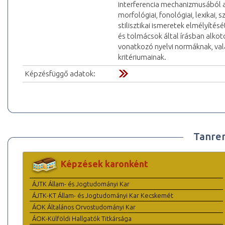
interferencia mechanizmusából a
morfológiai, fonológiai, lexikai, 
stilisztikai ismeretek elmélyítés
és tolmácsok által írásban alkot
vonatkozó nyelvi normáknak, vala
kritériumainak.
Képzésfüggő adatok:
Tanre
Képzések karonként
ÁJTK Állam- és Jogtudományi Kar
ÁJTK-KT Állam- és Jogtudományi Kar Kecskemét
ÁOK Általános Orvostudományi Kar
ÁOK-Külföldi Hallgatók Titkársága