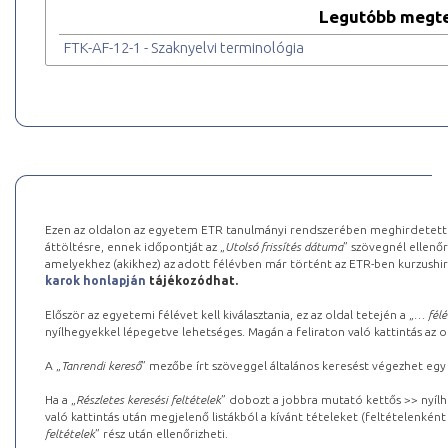
Legutóbb megte
FTK-AF-12-1 - Szaknyelvi terminológia
Ezen az oldalon az egyetem ETR tanulmányi rendszerében meghirdetett k
áttöltésre, ennek időpontját az „
Utolsó frissítés dátuma
” szövegnél ellenőr
amelyekhez (akikhez) az adott félévben már történt az ETR-ben kurzushi
karok honlapján
tájékozódhat.
Először az egyetemi félévet kell kiválasztania, ez az oldal tetején a „
… félé
nyílhegyekkel lépegetve lehetséges. Magán a feliraton való kattintás az old
A „
Tanrendi kereső
” mezőbe írt szöveggel általános keresést végezhet egy
Ha a „
Részletes keresési feltételek
” dobozt a jobbra mutató kettős >> nyílh
való kattintás után megjelenő listákból a kívánt tételeket (feltételenként
feltételek
” rész után ellenőrizheti.