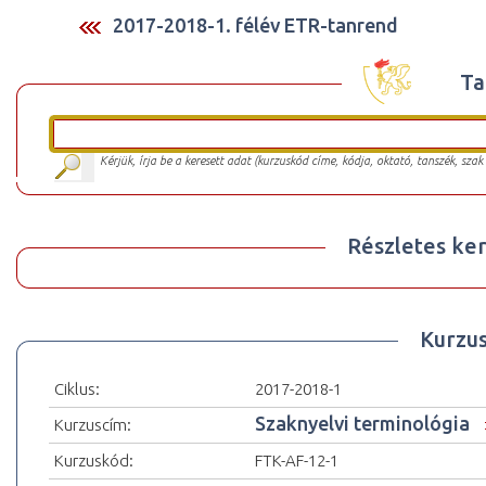
2017-2018-1. félév ETR-tanrend
Ta
Kérjük, írja be a keresett adat (kurzuskód címe, kódja, oktató, tanszék, szak
Részletes ker
Kurzu
Ciklus:
2017-2018-1
Szaknyelvi terminológia
Kurzuscím:
Kurzuskód:
FTK-AF-12-1