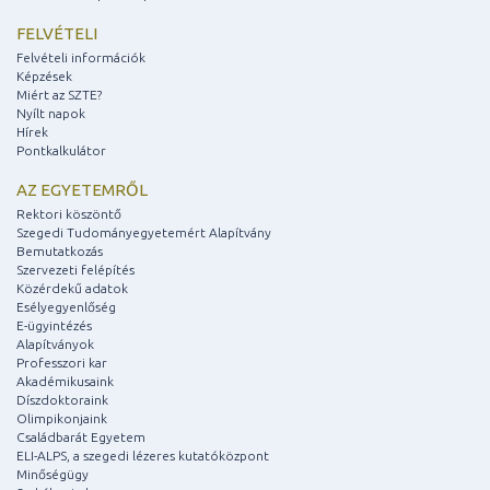
FELVÉTELI
Felvételi információk
Képzések
Miért az SZTE?
Nyílt napok
Hírek
Pontkalkulátor
AZ EGYETEMRŐL
Rektori köszöntő
Szegedi Tudományegyetemért Alapítvány
Bemutatkozás
Szervezeti felépítés
Közérdekű adatok
Esélyegyenlőség
E-ügyintézés
Alapítványok
Professzori kar
Akadémikusaink
Díszdoktoraink
Olimpikonjaink
Családbarát Egyetem
ELI-ALPS, a szegedi lézeres kutatóközpont
Minőségügy