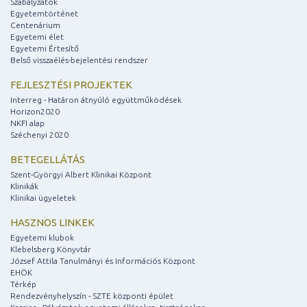
Szabályzatok
Egyetemtörténet
Centenárium
Egyetemi élet
Egyetemi Értesítő
Belső visszaélés-bejelentési rendszer
FEJLESZTÉSI PROJEKTEK
Interreg - Határon átnyúló együttműködések
Horizon2020
NKFI alap
Széchenyi 2020
BETEGELLÁTÁS
Szent-Györgyi Albert Klinikai Központ
Klinikák
Klinikai ügyeletek
HASZNOS LINKEK
Egyetemi klubok
Klebelsberg Könyvtár
József Attila Tanulmányi és Információs Központ
EHÖK
Térkép
Rendezvényhelyszín - SZTE központi épület