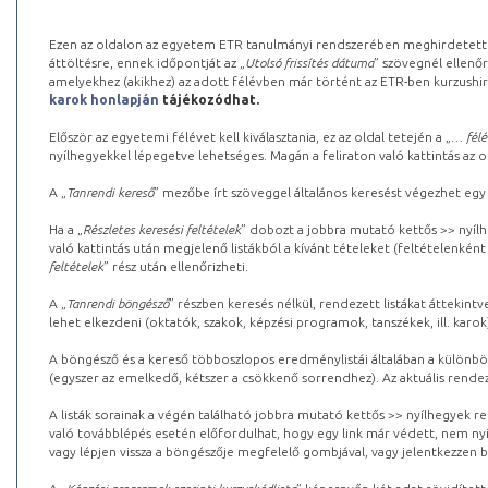
Ezen az oldalon az egyetem ETR tanulmányi rendszerében meghirdetett k
áttöltésre, ennek időpontját az „
Utolsó frissítés dátuma
” szövegnél ellenőr
amelyekhez (akikhez) az adott félévben már történt az ETR-ben kurzushi
karok honlapján
tájékozódhat.
Először az egyetemi félévet kell kiválasztania, ez az oldal tetején a „
… félé
nyílhegyekkel lépegetve lehetséges. Magán a feliraton való kattintás az old
A „
Tanrendi kereső
” mezőbe írt szöveggel általános keresést végezhet egy
Ha a „
Részletes keresési feltételek
” dobozt a jobbra mutató kettős >> nyílh
való kattintás után megjelenő listákból a kívánt tételeket (feltételenként
feltételek
” rész után ellenőrizheti.
A „
Tanrendi böngésző
” részben keresés nélkül, rendezett listákat áttekin
lehet elkezdeni (oktatók, szakok, képzési programok, tanszékek, ill. karok
A böngésző és a kereső többoszlopos eredménylistái általában a különböz
(egyszer az emelkedő, kétszer a csökkenő sorrendhez). Az aktuális rendez
A listák sorainak a végén található jobbra mutató kettős >> nyílhegyek r
való továbblépés esetén előfordulhat, hogy egy link már védett, nem nyi
vagy lépjen vissza a böngészője megfelelő gombjával, vagy jelentkezzen be