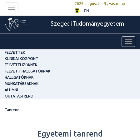
2026. augusztus 9., vasárnap
Toggle
EN
navigation
Szegedi Tudományegyetem
Toggl
navig
FELVETTEK
KLINIKAI KÖZPONT
FELVÉTELIZŐKNEK
FELVETT HALLGATÓKNAK
HALLGATÓKNAK
MUNKATÁRSAKNAK
ALUMNI
OKTATÁSI REND
Tanrend
Egyetemi tanrend