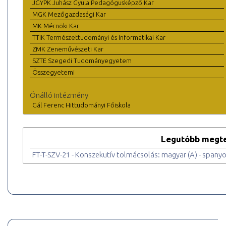
JGYPK Juhász Gyula Pedagógusképző Kar
MGK Mezőgazdasági Kar
MK Mérnöki Kar
TTIK Természettudományi és Informatikai Kar
ZMK Zeneművészeti Kar
SZTE Szegedi Tudományegyetem
Összegyetemi
Önálló intézmény
Gál Ferenc Hittudományi Főiskola
Legutóbb megte
FT-T-SZV-21 - Konszekutív tolmácsolás: magyar (A) - spanyol 