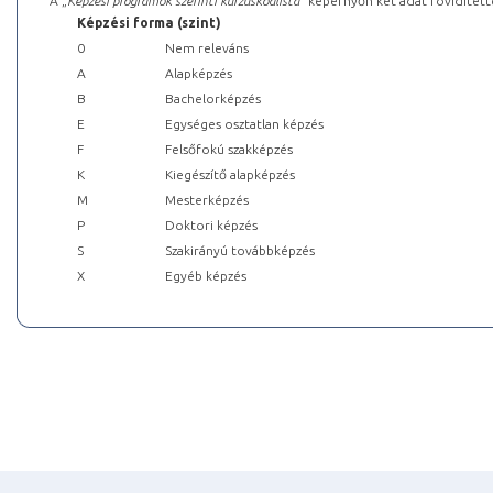
A „
Képzési programok szerinti kurzuskódlista
” képernyőn két adat rövidített
Képzési forma (szint)
0
Nem releváns
A
Alapképzés
B
Bachelorképzés
E
Egységes osztatlan képzés
F
Felsőfokú szakképzés
K
Kiegészítő alapképzés
M
Mesterképzés
P
Doktori képzés
S
Szakirányú továbbképzés
X
Egyéb képzés