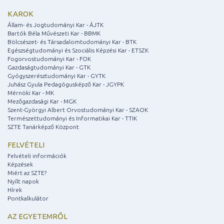
KAROK
Állam- és Jogtudományi Kar - ÁJTK
Bartók Béla Művészeti Kar - BBMK
Bölcsészet- és Társadalomtudományi Kar - BTK
Egészségtudományi és Szociális Képzési Kar - ETSZK
Fogorvostudományi Kar - FOK
Gazdaságtudományi Kar - GTK
Gyógyszerésztudományi Kar - GYTK
Juhász Gyula Pedagógusképző Kar - JGYPK
Mérnöki Kar - MK
Mezőgazdasági Kar - MGK
Szent-Györgyi Albert Orvostudományi Kar - SZAOK
Természettudományi és Informatikai Kar - TTIK
SZTE Tanárképző Központ
FELVÉTELI
Felvételi információk
Képzések
Miért az SZTE?
Nyílt napok
Hírek
Pontkalkulátor
AZ EGYETEMRŐL