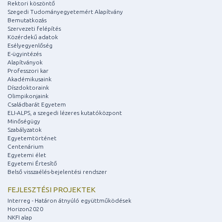
Rektori köszöntő
Szegedi Tudományegyetemért Alapítvány
Bemutatkozás
Szervezeti felépítés
Közérdekű adatok
Esélyegyenlőség
E-ügyintézés
Alapítványok
Professzori kar
Akadémikusaink
Díszdoktoraink
Olimpikonjaink
Családbarát Egyetem
ELI-ALPS, a szegedi lézeres kutatóközpont
Minőségügy
Szabályzatok
Egyetemtörténet
Centenárium
Egyetemi élet
Egyetemi Értesítő
Belső visszaélés-bejelentési rendszer
FEJLESZTÉSI PROJEKTEK
Interreg - Határon átnyúló együttműködések
Horizon2020
NKFI alap