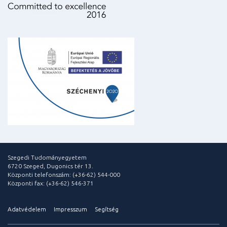
Szegedi Tudományegyetem
6720 Szeged, Dugonics tér 13.
Központi telefonszám: (+36-62) 544-000
Központi fax: (+36-62) 546-371
Adatvédelem
Impresszum
Segítség