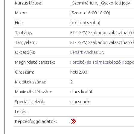
Kurzus típusa:
_Szeminárium, _Gyakorlati jegy
Mikor:
{Szerda 16:00-18:00}
Hol:
{oktatói szoba}
Tantárgy:
FT-T-SZV, Szabadon választható k
Tárgyelem:
FT-T-SZV, Szabadon választható k
Oktató(k):
Lénárt András Dr.
Meghirdető tanszék:
Fordító- és Tolmácsképző Közp
Óraszám:
heti 2.00
Kreditek száma:
2
Maximális létszám:
nincs korlát
Speciális jelzők:
nincsenek
Leírás:
Képzésfüggő adatok: