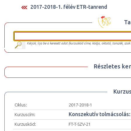
2017-2018-1. félév ETR-tanrend
Ta
Kérjük, írja be a keresett adat (kurzuskód címe, kódja, oktató, tanszék, szak
Részletes ker
Kurzu
Ciklus:
2017-2018-1
Konszekutív tolmácsolás: 
Kurzuscím:
Kurzuskód:
FT-T-SZV-21