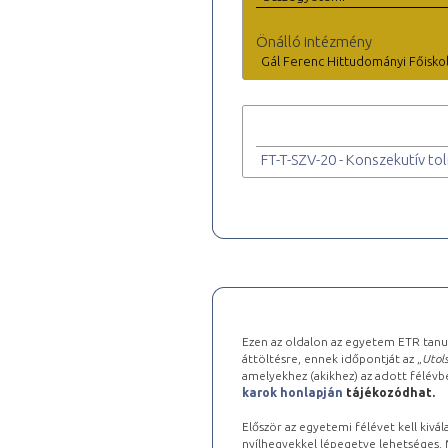
Önálló intézmény
Gál Ferenc Hittudományi Főisko
FT-T-SZV-20 - Konszekutív tol
Ezen az oldalon az egyetem ETR tanu
áttöltésre, ennek időpontját az „
Utols
amelyekhez (akikhez) az adott félév
karok honlapján
tájékozódhat.
Először az egyetemi félévet kell kivála
nyílhegyekkel lépegetve lehetséges. Ma