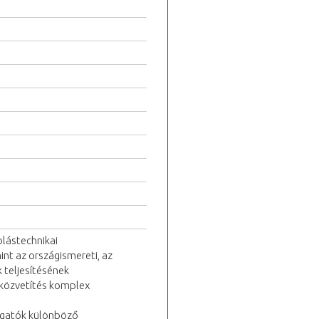
lástechnikai
int az országismereti, az
 teljesítésének
 közvetítés komplex
llgatók különböző