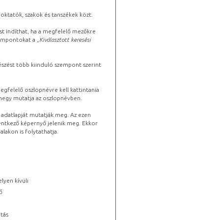
oktatók, szakok és tanszékek közt.
st indíthat, ha a megfelelő mezőkre
zempontokat a „
Kiválasztott keresési
észést több kiinduló szempont szerint
gfelelő oszlopnévre kell kattintania
lhegy mutatja az oszlopnévben.
s adatlapját mutatják meg. Az ezen
lentkező képernyő jelenik meg. Ekkor
lakon is folytathatja.
lyen kívüli
ő
tás