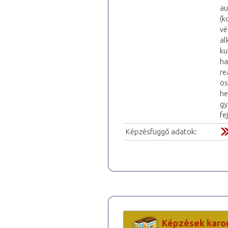
au
(k
vé
al
ku
ha
re
ös
he
gy
fe
Képzésfüggő adatok:
Képzések karo