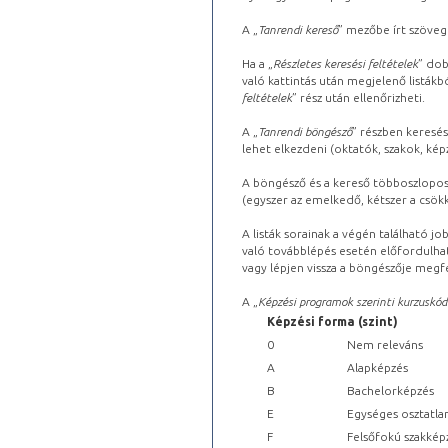
A „
Tanrendi kereső
” mezőbe írt szöveg
Ha a „
Részletes keresési feltételek
” dob
való kattintás után megjelenő listákbó
feltételek
” rész után ellenőrizheti.
A „
Tanrendi böngésző
” részben keresés
lehet elkezdeni (oktatók, szakok, képz
A böngésző és a kereső többoszlopos 
(egyszer az emelkedő, kétszer a csök
A listák sorainak a végén található j
való továbblépés esetén előfordulhat
vagy lépjen vissza a böngészője megfe
A „
Képzési programok szerinti kurzuskód
Képzési forma (szint)
0
Nem releváns
A
Alapképzés
B
Bachelorképzés
E
Egységes osztatla
F
Felsőfokú szakkép