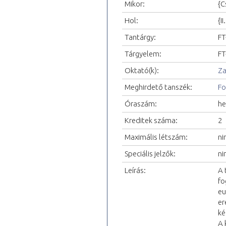
Mikor:
{C
Hol:
{I
Tantárgy:
FT
Tárgyelem:
FT
Oktató(k):
Za
Meghirdető tanszék:
Fo
Óraszám:
he
Kreditek száma:
2
Maximális létszám:
ni
Speciális jelzők:
ni
Leírás:
A 
fo
eu
er
ké
A 