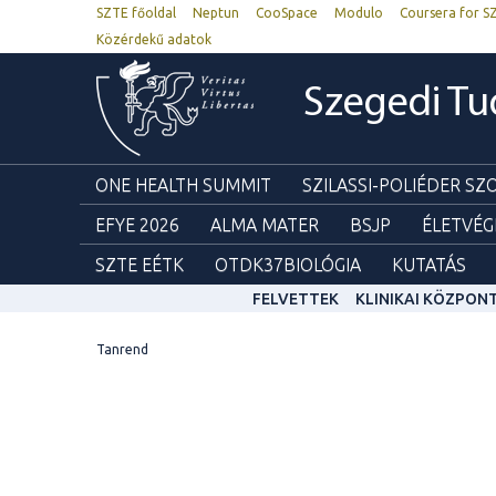
SZTE főoldal
Neptun
CooSpace
Modulo
Coursera for S
Közérdekű adatok
Szegedi T
ONE HEALTH SUMMIT
SZILASSI-POLIÉDER S
EFYE 2026
ALMA MATER
BSJP
ÉLETVÉG
SZTE EÉTK
OTDK37BIOLÓGIA
KUTATÁS
FELVETTEK
KLINIKAI KÖZPON
Tanrend