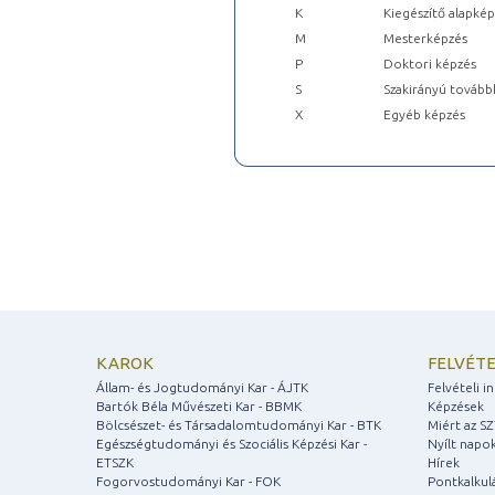
K
Kiegészítő alapké
M
Mesterképzés
P
Doktori képzés
S
Szakirányú tovább
X
Egyéb képzés
KAROK
FELVÉTE
Állam- és Jogtudományi Kar - ÁJTK
Felvételi 
Bartók Béla Művészeti Kar - BBMK
Képzések
Bölcsészet- és Társadalomtudományi Kar - BTK
Miért az S
Egészségtudományi és Szociális Képzési Kar -
Nyílt napo
ETSZK
Hírek
Fogorvostudományi Kar - FOK
Pontkalkul