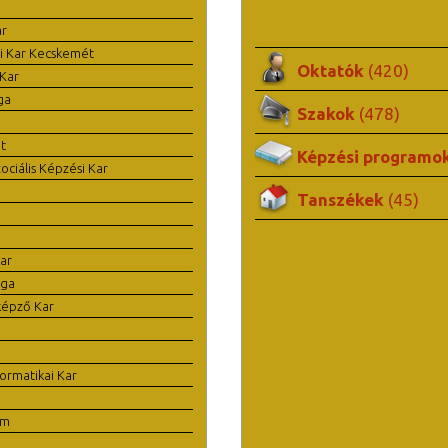
ar
i Kar Kecskemét
Oktatók
(420)
Kar
ga
Szakok
(478)
t
Képzési programo
ciális Képzési Kar
Tanszékek
(45)
ar
ága
képző Kar
ormatikai Kar
em