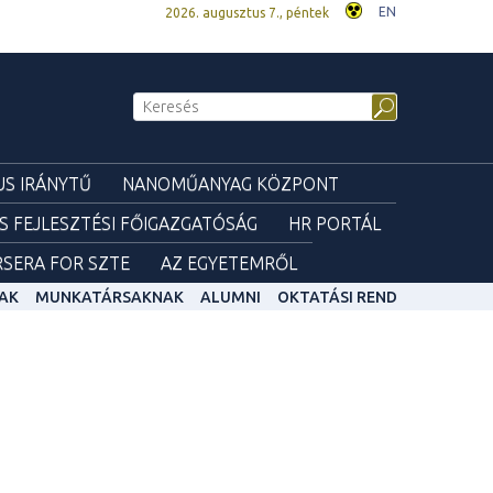
EN
2026. augusztus 7., péntek
S IRÁNYTŰ
NANOMŰANYAG KÖZPONT
ÉS FEJLESZTÉSI FŐIGAZGATÓSÁG
HR PORTÁL
SERA FOR SZTE
AZ EGYETEMRŐL
AK
MUNKATÁRSAKNAK
ALUMNI
OKTATÁSI REND