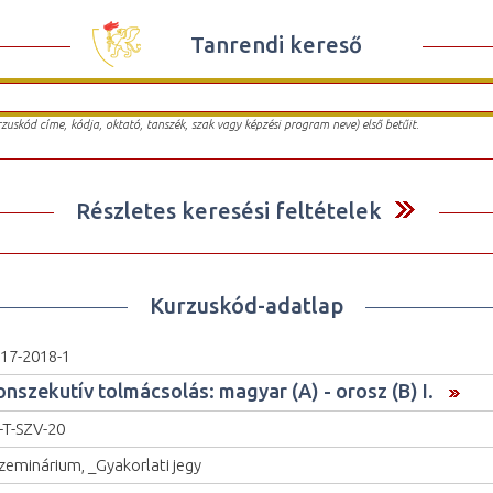
Tanrendi kereső
urzuskód címe, kódja, oktató, tanszék, szak vagy képzési program neve) első betűit.
Részletes keresési feltételek
Kurzuskód-adatlap
17-2018-1
onszekutív tolmácsolás: magyar (A) - orosz (B) I.
-T-SZV-20
zeminárium, _Gyakorlati jegy