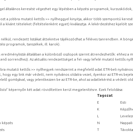
gel általános keresést végezhet egy lépésben a képzési programok, kurzuskódok, 
ozt a jobbra mutató kettős >> nyílheggyel kinyitja, akkor több szempontú keresé
l a kívánt tételeket (feltételenként egyet) kiválasztja. A lekérdezéshez kijelölt s
 nélkül, rendezett listákat áttekintve tájékozódhat a féléves tanrendben. A böng
ési programok, tanszékek, ill. karok).
eredménylistái általában a különböző oszlopok szerint átrendezhetők: ehhez a me
kenő sorrendhez). Az aktuális rendezettséget a fel- vagy lefelé mutató kettős nyí
obbra mutató kettős >> nyílhegyek rendszerint a megfelelő adat ETR-beli nyilváno
, hogy egy link már védett, nem nyilvános oldalra vezet, ilyenkor az ETR-es beje
lelő gombjával, vagy jelentkezzen be az ETR-be, ahol az adatlekérést a védett olda
lista
” képernyőn két adat rövidítetten kerül megjelenítésre. Ezek feloldása:
Tagozat
E
Esti
K
Képzőhe
L
Levelez
n képzés
N
Nappali
zés
T
Távokta