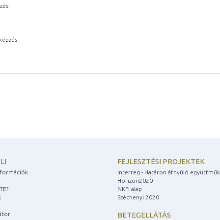
pzés
képzés
LI
FEJLESZTÉSI PROJEKTEK
információk
Interreg - Határon átnyúló együttmű
Horizon2020
ZTE?
NKFI alap
k
Széchenyi 2020
átor
BETEGELLÁTÁS