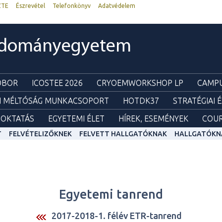
ZTE
Észrevétel
Telefonkönyv
Adatvédelem
udományegyetem
ZOBOR
ICOSTEE 2026
CRYOEMWORKSHOP LP
CAMPU
I MÉLTÓSÁG MUNKACSOPORT
HOTDK37
STRATÉGIAI 
OKTATÁS
EGYETEMI ÉLET
HÍREK, ESEMÉNYEK
COUR
T
FELVÉTELIZŐKNEK
FELVETT HALLGATÓKNAK
HALLGATÓKN
Egyetemi tanrend
2017-2018-1. félév ETR-tanrend