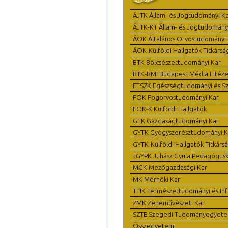
ÁJTK Állam- és Jogtudományi K
ÁJTK-KT Állam- és Jogtudomány
ÁOK Általános Orvostudományi 
ÁOK-Külföldi Hallgatók Titkársá
BTK Bölcsészettudományi Kar
BTK-BMI Budapest Média Intéze
ETSZK Egészségtudományi és Szo
FOK Fogorvostudományi Kar
FOK-K Külföldi Hallgatók
GTK Gazdaságtudományi Kar
GYTK Gyógyszerésztudományi K
GYTK-Külföldi Hallgatók Titkárs
JGYPK Juhász Gyula Pedagógus
MGK Mezőgazdasági Kar
MK Mérnöki Kar
TTIK Természettudományi és Inf
ZMK Zeneművészeti Kar
SZTE Szegedi Tudományegyet
Összegyetemi