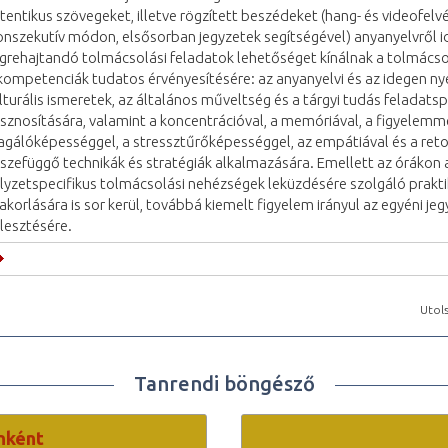
tentikus szövegeket, illetve rögzített beszédeket (hang- és videofel
onszekutív módon, elsősorban jegyzetek segítségével) anyanyelvről i
grehajtandó tolmácsolási feladatok lehetőséget kínálnak a tolmács
kompetenciák tudatos érvényesítésére: az anyanyelvi és az idegen ny
lturális ismeretek, az általános műveltség és a tárgyi tudás feladatsp
sznosítására, valamint a koncentrációval, a memóriával, a figyelemm
agálóképességgel, a stressztűrőképességgel, az empátiával és a reto
szefüggő technikák és stratégiák alkalmazására. Emellett az órákon 
lyzetspecifikus tolmácsolási nehézségek leküzdésére szolgáló prakti
akorlására is sor kerül, továbbá kiemelt figyelem irányul az egyéni jeg
jlesztésére.
Utols
Tanrendi böngésző
nként