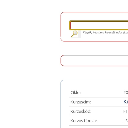
Kérjük, írja be a keresett adat (k
Ciklus:
20
K
Kurzuscím:
Kurzuskód:
FT
Kurzus típusa:
_S