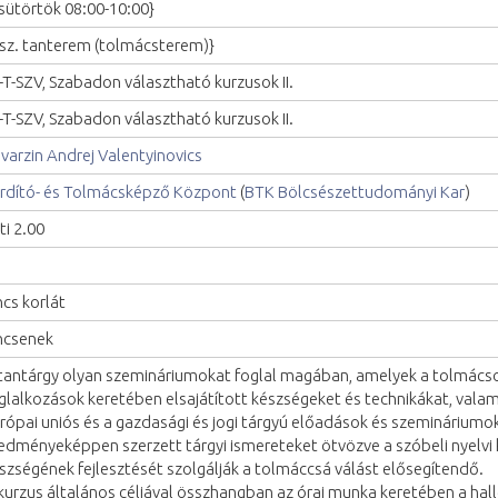
sütörtök 08:00-10:00}
I.sz. tanterem (tolmácsterem)}
-T-SZV, Szabadon választható kurzusok II.
-T-SZV, Szabadon választható kurzusok II.
varzin Andrej Valentyinovics
rdító- és Tolmácsképző Központ
(
BTK Bölcsészettudományi Kar
)
ti 2.00
ncs korlát
ncsenek
tantárgy olyan szemináriumokat foglal magában, amelyek a tolmácso
glalkozások keretében elsajátított készségeket és technikákat, valam
rópai uniós és a gazdasági és jogi tárgyú előadások és szemináriumok
edményeképpen szerzett tárgyi ismereteket ötvözve a szóbeli nyelvi
szségének fejlesztését szolgálják a tolmáccsá válást elősegítendő.
kurzus általános céljával összhangban az órai munka keretében a ha