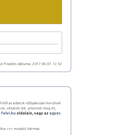
ó frissítés dátuma: 2017.04.07. 12:52
-ből az adatok időszakosan kerülnek
kok, oktatók stb. jelennek meg itt,
a
felvi.hu
oldalain, vagy az
egyes
 jobbra >>> mutató hármas