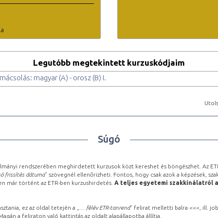
la
Legutóbb megtekintett kurzuskódjaim
mácsolás: magyar (A) - orosz (B) I.
Utols
Súgó
lmányi rendszerében meghirdetett kurzusok közt kereshet és böngészhet. Az ETR
ó frissítés dátuma
” szövegnél ellenőrizheti. Fontos, hogy csak azok a képzések, sza
ben már történt az ETR-ben kurzushirdetés.
A teljes egyetemi szakkínálatról 
sztania, ez az oldal tetején a „
… félév ETR-tanrend
” felirat melletti balra <<<, ill.
gán a feliraton való kattintás az oldalt alapállapotba állítja.