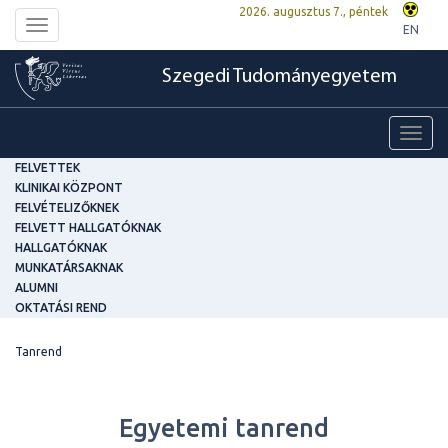
2026. augusztus 7., péntek
Toggle
EN
navigation
Szegedi Tudományegyetem
Toggl
navig
FELVETTEK
KLINIKAI KÖZPONT
FELVÉTELIZŐKNEK
FELVETT HALLGATÓKNAK
HALLGATÓKNAK
MUNKATÁRSAKNAK
ALUMNI
OKTATÁSI REND
Tanrend
Egyetemi tanrend