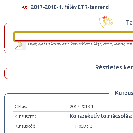
2017-2018-1. félév ETR-tanrend
Ta
Kérjük, írja be a keresett adat (kurzuskód címe, kódja, oktató, tanszék, szak
Részletes ker
Kurzu
Ciklus:
2017-2018-1
Konszekutív tolmácsolás: 
Kurzuscím:
Kurzuskód:
FT-F-05De-2