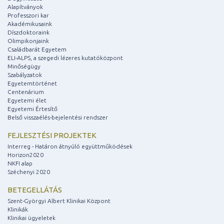
Alapítványok
Professzori kar
Akadémikusaink
Díszdoktoraink
Olimpikonjaink
Családbarát Egyetem
ELI-ALPS, a szegedi lézeres kutatóközpont
Minőségügy
Szabályzatok
Egyetemtörténet
Centenárium
Egyetemi élet
Egyetemi Értesítő
Belső visszaélés-bejelentési rendszer
FEJLESZTÉSI PROJEKTEK
Interreg - Határon átnyúló együttműködések
Horizon2020
NKFI alap
Széchenyi 2020
BETEGELLÁTÁS
Szent-Györgyi Albert Klinikai Központ
Klinikák
Klinikai ügyeletek