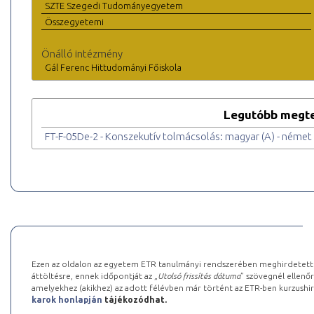
SZTE Szegedi Tudományegyetem
Összegyetemi
Önálló intézmény
Gál Ferenc Hittudományi Főiskola
Legutóbb megte
FT-F-05De-2 - Konszekutív tolmácsolás: magyar (A) - német (
Ezen az oldalon az egyetem ETR tanulmányi rendszerében meghirdetett k
áttöltésre, ennek időpontját az „
Utolsó frissítés dátuma
” szövegnél ellenőr
amelyekhez (akikhez) az adott félévben már történt az ETR-ben kurzushi
karok honlapján
tájékozódhat.