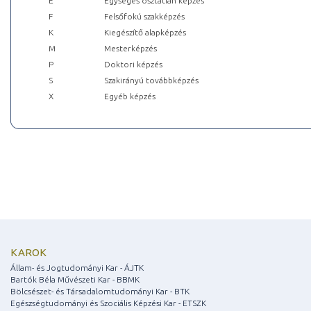
E
Egységes osztatlan képzés
F
Felsőfokú szakképzés
K
Kiegészítő alapképzés
M
Mesterképzés
P
Doktori képzés
S
Szakirányú továbbképzés
X
Egyéb képzés
KAROK
Állam- és Jogtudományi Kar - ÁJTK
Bartók Béla Művészeti Kar - BBMK
Bölcsészet- és Társadalomtudományi Kar - BTK
Egészségtudományi és Szociális Képzési Kar - ETSZK