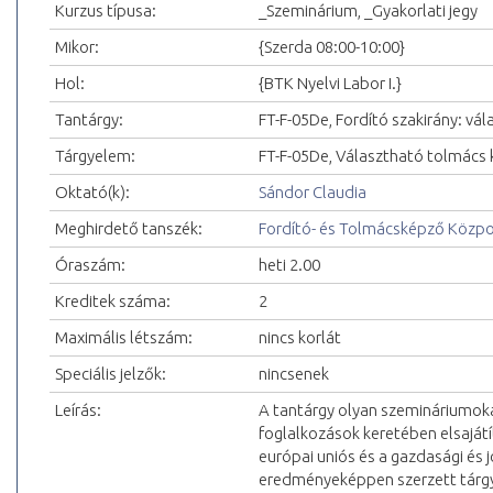
Kurzus típusa:
_Szeminárium, _Gyakorlati jegy
Mikor:
{Szerda 08:00-10:00}
Hol:
{BTK Nyelvi Labor I.}
Tantárgy:
FT-F-05De, Fordító szakirány: vá
Tárgyelem:
FT-F-05De, Választható tolmács 
Oktató(k):
Sándor Claudia
Meghirdető tanszék:
Fordító- és Tolmácsképző Közp
Óraszám:
heti 2.00
Kreditek száma:
2
Maximális létszám:
nincs korlát
Speciális jelzők:
nincsenek
Leírás:
A tantárgy olyan szemináriumok
foglalkozások keretében elsajátí
európai uniós és a gazdasági és 
eredményeképpen szerzett tárgyi