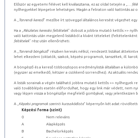
Először az egyetemi félévet kell kiválasztania, ez az oldal tetején a „
… félé
nyílhegyekkel lépegetve lehetséges. Magán a feliraton való kattintás az old
A „
Tanrendi kereső
” mezőbe írt szöveggel általános keresést végezhet egy
Ha a „
Részletes keresési feltételek
” dobozt a jobbra mutató kettős >> nyílh
való kattintás után megjelenő listákból a kívánt tételeket (feltételenként
feltételek
” rész után ellenőrizheti.
A „
Tanrendi böngésző
” részben keresés nélkül, rendezett listákat áttekin
lehet elkezdeni (oktatók, szakok, képzési programok, tanszékek, ill. karok
A böngésző és a kereső többoszlopos eredménylistái általában a különböz
(egyszer az emelkedő, kétszer a csökkenő sorrendhez). Az aktuális rendez
A listák sorainak a végén található jobbra mutató kettős >> nyílhegyek r
való továbblépés esetén előfordulhat, hogy egy link már védett, nem nyi
vagy lépjen vissza a böngészője megfelelő gombjával, vagy jelentkezzen be
A „
Képzési programok szerinti kurzuskódlista
” képernyőn két adat rövidített
Képzési forma (szint)
0
Nem releváns
A
Alapképzés
B
Bachelorképzés