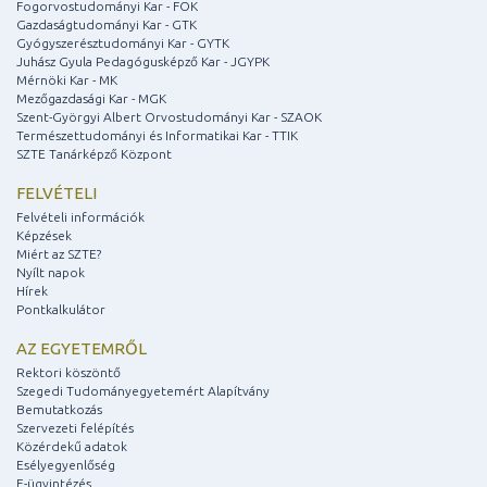
Fogorvostudományi Kar - FOK
Gazdaságtudományi Kar - GTK
Gyógyszerésztudományi Kar - GYTK
Juhász Gyula Pedagógusképző Kar - JGYPK
Mérnöki Kar - MK
Mezőgazdasági Kar - MGK
Szent-Györgyi Albert Orvostudományi Kar - SZAOK
Természettudományi és Informatikai Kar - TTIK
SZTE Tanárképző Központ
FELVÉTELI
Felvételi információk
Képzések
Miért az SZTE?
Nyílt napok
Hírek
Pontkalkulátor
AZ EGYETEMRŐL
Rektori köszöntő
Szegedi Tudományegyetemért Alapítvány
Bemutatkozás
Szervezeti felépítés
Közérdekű adatok
Esélyegyenlőség
E-ügyintézés