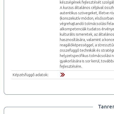
készségének fejlesztését szolgál
A kurzus általános céljával öss
autentikus szövegeket, illetve r
(konszekutív módon, elsősorban 
végrehajtandó tolmácsolási fel
alkompetenciák tudatos érvényes
kulturális ismeretek, az általáno
hasznosítására, valamint a konc
reagálóképességgel, a stressztű
összefüggő technikák és stratég
helyzetspecifikus tolmácsolási 
gyakorlására is sor kerül, tovább
fejlesztésére.
Képzésfüggő adatok:
Tanre