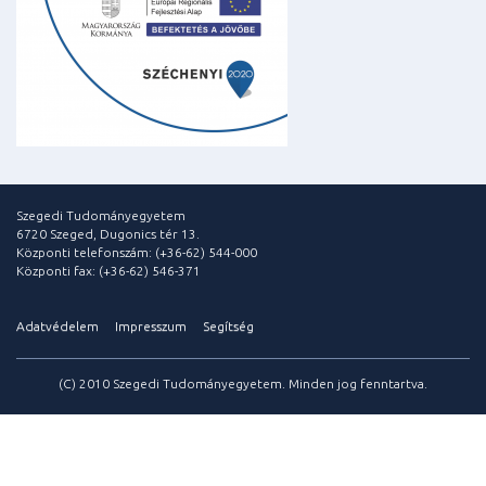
Szegedi Tudományegyetem
6720 Szeged, Dugonics tér 13.
Központi telefonszám: (+36-62) 544-000
Központi fax: (+36-62) 546-371
Adatvédelem
Impresszum
Segítség
(C) 2010 Szegedi Tudományegyetem. Minden jog fenntartva.