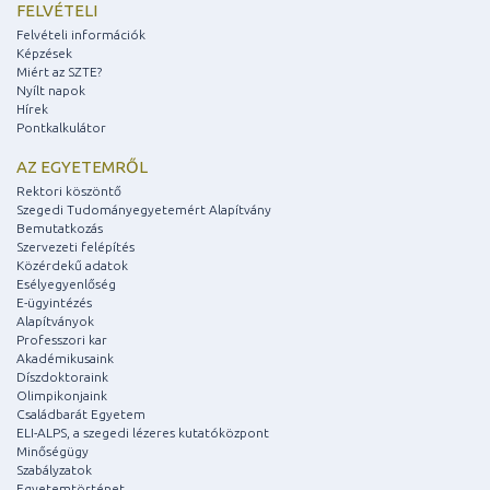
FELVÉTELI
Felvételi információk
Képzések
Miért az SZTE?
Nyílt napok
Hírek
Pontkalkulátor
AZ EGYETEMRŐL
Rektori köszöntő
Szegedi Tudományegyetemért Alapítvány
Bemutatkozás
Szervezeti felépítés
Közérdekű adatok
Esélyegyenlőség
E-ügyintézés
Alapítványok
Professzori kar
Akadémikusaink
Díszdoktoraink
Olimpikonjaink
Családbarát Egyetem
ELI-ALPS, a szegedi lézeres kutatóközpont
Minőségügy
Szabályzatok
Egyetemtörténet