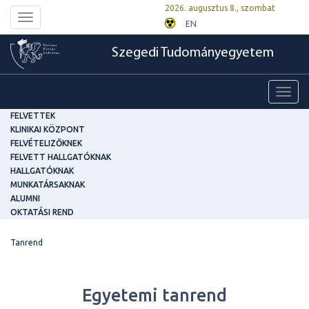
2026. augusztus 8., szombat
Toggle
EN
navigation
Szegedi Tudományegyetem
Toggl
navig
FELVETTEK
KLINIKAI KÖZPONT
FELVÉTELIZŐKNEK
FELVETT HALLGATÓKNAK
HALLGATÓKNAK
MUNKATÁRSAKNAK
ALUMNI
OKTATÁSI REND
Tanrend
Egyetemi tanrend