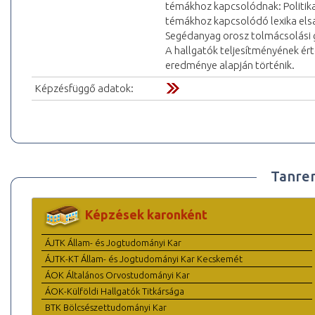
témákhoz kapcsolódnak: Politika, 
témákhoz kapcsolódó lexika els
Segédanyag orosz tolmácsolási g
A hallgatók teljesítményének ért
eredménye alapján történik.
Képzésfüggő adatok:
Tanre
Képzések karonként
ÁJTK Állam- és Jogtudományi Kar
ÁJTK-KT Állam- és Jogtudományi Kar Kecskemét
ÁOK Általános Orvostudományi Kar
ÁOK-Külföldi Hallgatók Titkársága
BTK Bölcsészettudományi Kar