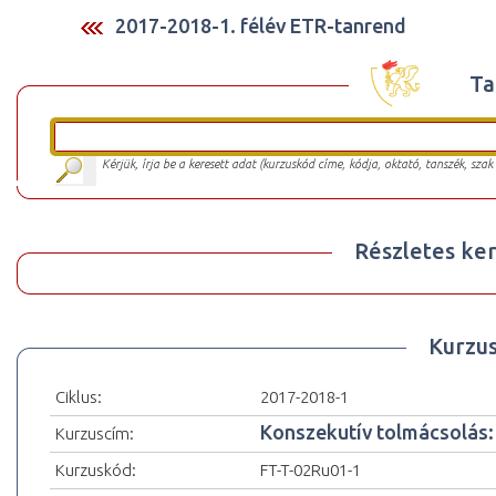
2017-2018-1. félév ETR-tanrend
Ta
Kérjük, írja be a keresett adat (kurzuskód címe, kódja, oktató, tanszék, szak
Részletes ker
Kurzu
Ciklus:
2017-2018-1
Konszekutív tolmácsolás: o
Kurzuscím:
Kurzuskód:
FT-T-02Ru01-1