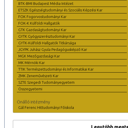
BTK-BMI Budapest Média Intézet
ETSZK Egészségtudományi és Szociális Képzési Kar
FOK Fogorvostudományi Kar
FOK-K Külföldi Hallgatók
GTK Gazdaságtudományi Kar
GYTK Gyógyszerésztudományi Kar
GYTK-Külföldi Hallgatók Titkársága
JGYPK Juhász Gyula Pedagógusképző Kar
MGK Mezőgazdasági Kar
MK Mérnöki Kar
TTIK Természettudományi és Informatikai Kar
ZMK Zeneművészeti Kar
SZTE Szegedi Tudományegyetem
Összegyetemi
Önálló intézmény
Gál Ferenc Hittudományi Főiskola
Legutóbb megte