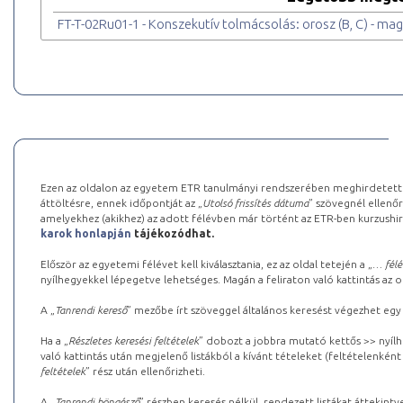
FT-T-02Ru01-1 - Konszekutív tolmácsolás: orosz (B, C) - magy
Ezen az oldalon az egyetem ETR tanulmányi rendszerében meghirdetett k
áttöltésre, ennek időpontját az „
Utolsó frissítés dátuma
” szövegnél ellenőr
amelyekhez (akikhez) az adott félévben már történt az ETR-ben kurzushi
karok honlapján
tájékozódhat.
Először az egyetemi félévet kell kiválasztania, ez az oldal tetején a „
… félé
nyílhegyekkel lépegetve lehetséges. Magán a feliraton való kattintás az old
A „
Tanrendi kereső
” mezőbe írt szöveggel általános keresést végezhet egy
Ha a „
Részletes keresési feltételek
” dobozt a jobbra mutató kettős >> nyílh
való kattintás után megjelenő listákból a kívánt tételeket (feltételenként
feltételek
” rész után ellenőrizheti.
A „
Tanrendi böngésző
” részben keresés nélkül, rendezett listákat áttekin