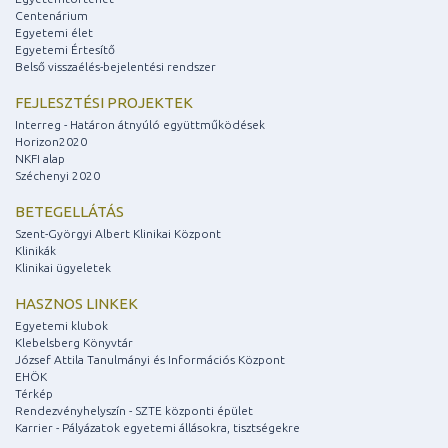
Centenárium
Egyetemi élet
Egyetemi Értesítő
Belső visszaélés-bejelentési rendszer
FEJLESZTÉSI PROJEKTEK
Interreg - Határon átnyúló együttműködések
Horizon2020
NKFI alap
Széchenyi 2020
BETEGELLÁTÁS
Szent-Györgyi Albert Klinikai Központ
Klinikák
Klinikai ügyeletek
HASZNOS LINKEK
Egyetemi klubok
Klebelsberg Könyvtár
József Attila Tanulmányi és Információs Központ
EHÖK
Térkép
Rendezvényhelyszín - SZTE központi épület
Karrier - Pályázatok egyetemi állásokra, tisztségekre