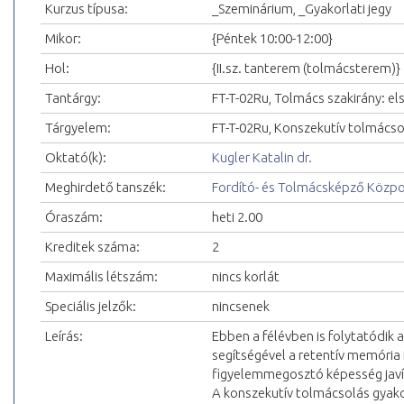
Kurzus típusa:
_Szeminárium, _Gyakorlati jegy
Mikor:
{Péntek 10:00-12:00}
Hol:
{II.sz. tanterem (tolmácsterem)}
Tantárgy:
FT-T-02Ru, Tolmács szakirány: els
Tárgyelem:
FT-T-02Ru, Konszekutív tolmácsolá
Oktató(k):
Kugler Katalin dr.
Meghirdető tanszék:
Fordító- és Tolmácsképző Közp
Óraszám:
heti 2.00
Kreditek száma:
2
Maximális létszám:
nincs korlát
Speciális jelzők:
nincsenek
Leírás:
Ebben a félévben is folytatódik
segítségével a retentív memória f
figyelemmegosztó képesség javít
A konszekutív tolmácsolás gyako