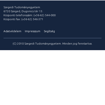
Szegedi Tudományegyetem
6720 Szeged, Dugonics tér 13.
Központi telefonszám: (+36-62) 544-000
Központi fax: (+36-62) 546-371
Adatvédelem
Impresszum
Segítség
(C) 2010 Szegedi Tudományegyetem. Minden jog fenntartva.