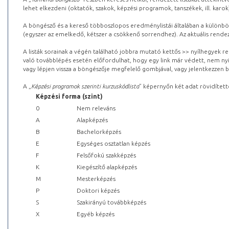
lehet elkezdeni (oktatók, szakok, képzési programok, tanszékek, ill. karok
A böngésző és a kereső többoszlopos eredménylistái általában a különböz
(egyszer az emelkedő, kétszer a csökkenő sorrendhez). Az aktuális rendez
A listák sorainak a végén található jobbra mutató kettős >> nyílhegyek r
való továbblépés esetén előfordulhat, hogy egy link már védett, nem nyi
vagy lépjen vissza a böngészője megfelelő gombjával, vagy jelentkezzen be
A „
Képzési programok szerinti kurzuskódlista
” képernyőn két adat rövidített
Képzési forma (szint)
0
Nem releváns
A
Alapképzés
B
Bachelorképzés
E
Egységes osztatlan képzés
F
Felsőfokú szakképzés
K
Kiegészítő alapképzés
M
Mesterképzés
P
Doktori képzés
S
Szakirányú továbbképzés
X
Egyéb képzés