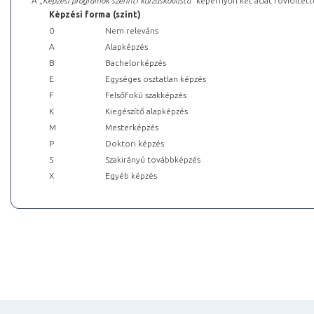
A „
Képzési programok szerinti kurzuskódlista
” képernyőn két adat rövidített
Képzési forma (szint)
0
Nem releváns
A
Alapképzés
B
Bachelorképzés
E
Egységes osztatlan képzés
F
Felsőfokú szakképzés
K
Kiegészítő alapképzés
M
Mesterképzés
P
Doktori képzés
S
Szakirányú továbbképzés
X
Egyéb képzés