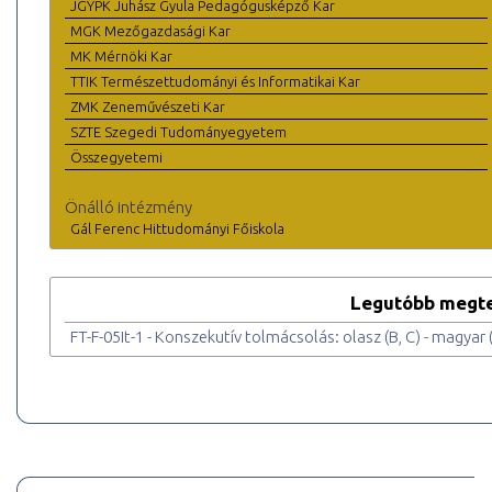
JGYPK Juhász Gyula Pedagógusképző Kar
MGK Mezőgazdasági Kar
MK Mérnöki Kar
TTIK Természettudományi és Informatikai Kar
ZMK Zeneművészeti Kar
SZTE Szegedi Tudományegyetem
Összegyetemi
Önálló intézmény
Gál Ferenc Hittudományi Főiskola
Legutóbb megte
FT-F-05It-1 - Konszekutív tolmácsolás: olasz (B, C) - magyar (