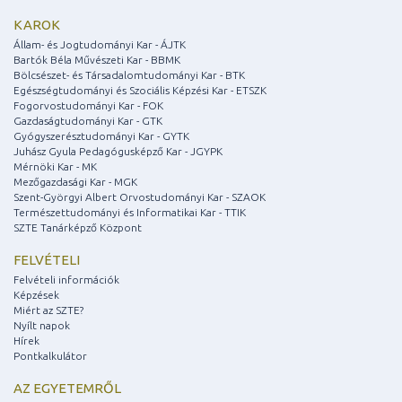
KAROK
Állam- és Jogtudományi Kar - ÁJTK
Bartók Béla Művészeti Kar - BBMK
Bölcsészet- és Társadalomtudományi Kar - BTK
Egészségtudományi és Szociális Képzési Kar - ETSZK
Fogorvostudományi Kar - FOK
Gazdaságtudományi Kar - GTK
Gyógyszerésztudományi Kar - GYTK
Juhász Gyula Pedagógusképző Kar - JGYPK
Mérnöki Kar - MK
Mezőgazdasági Kar - MGK
Szent-Györgyi Albert Orvostudományi Kar - SZAOK
Természettudományi és Informatikai Kar - TTIK
SZTE Tanárképző Központ
FELVÉTELI
Felvételi információk
Képzések
Miért az SZTE?
Nyílt napok
Hírek
Pontkalkulátor
AZ EGYETEMRŐL