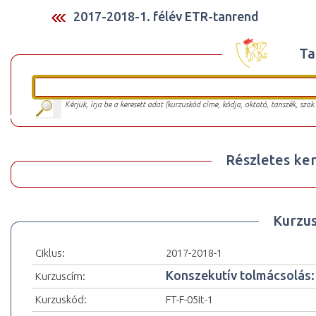
2017-2018-1. félév ETR-tanrend
Ta
Kérjük, írja be a keresett adat (kurzuskód címe, kódja, oktató, tanszék, szak
Részletes ker
Kurzu
Ciklus:
2017-2018-1
Konszekutív tolmácsolás: o
Kurzuscím:
Kurzuskód:
FT-F-05It-1