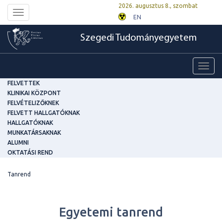
2026. augusztus 8., szombat
Toggle
EN
navigation
Szegedi Tudományegyetem
Toggl
navig
FELVETTEK
KLINIKAI KÖZPONT
FELVÉTELIZŐKNEK
FELVETT HALLGATÓKNAK
HALLGATÓKNAK
MUNKATÁRSAKNAK
ALUMNI
OKTATÁSI REND
Tanrend
Egyetemi tanrend