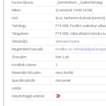
Kurzus típusa:
_Szeminárium, _Gyakorlati jegy
Mikor:
{Csütörtök 14:00-16:00}
Hol:
{II.sz. tanterem (tolmácsterem)}
Tantárgy:
FT-F-05It, Fordító szakirány: vá
Tárgyelem:
FT-F-05It, Választható tolmács ku
Oktató(k):
Sermann Eszter
Meghirdető tanszék:
Fordító- és Tolmácsképző Közp
Óraszám:
heti 2.00
Kreditek száma:
2
Maximális létszám:
nincs korlát
Speciális jelzők:
nincsenek
Leírás:
Képzésfüggő adatok: