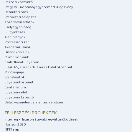
Rektori köszöntő
Szegedi Tudományegyetemért Alapítvány
Bemutatkozás
Szervezeti felépítés
Közérdekű adatok
Esélyegyenlőség
E-ügyintézés
Alapítványok
Professzori kar
Akadémikusaink
Díszdoktoraink
Olimpikonjaink
Családbarát Egyetem
ELI-ALPS, a szegedi lézeres kutatóközpont
Minőségügy
Szabályzatok
Egyetemtörténet
Centenárium
Egyetemi élet
Egyetemi Értesítő
Belső visszaélés-bejelentési rendszer
FEJLESZTÉSI PROJEKTEK
Interreg - Határon átnyúló együttműködések
Horizon2020
NKFI alap