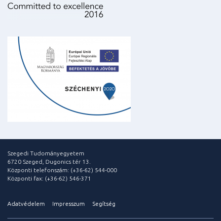
Szegedi Tudományegyetem
6720 Szeged, Dugonics tér 13.
Központi telefonszám: (+36-62) 544-000
Központi fax: (+36-62) 546-371
Adatvédelem
Impresszum
Segítség