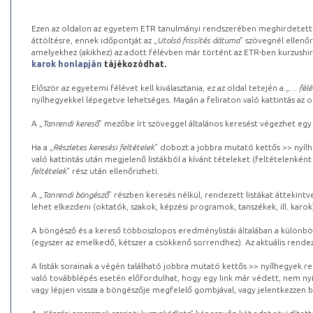
Ezen az oldalon az egyetem ETR tanulmányi rendszerében meghirdetett k
áttöltésre, ennek időpontját az „
Utolsó frissítés dátuma
” szövegnél ellenőr
amelyekhez (akikhez) az adott félévben már történt az ETR-ben kurzushi
karok honlapján
tájékozódhat.
Először az egyetemi félévet kell kiválasztania, ez az oldal tetején a „
… félé
nyílhegyekkel lépegetve lehetséges. Magán a feliraton való kattintás az old
A „
Tanrendi kereső
” mezőbe írt szöveggel általános keresést végezhet egy
Ha a „
Részletes keresési feltételek
” dobozt a jobbra mutató kettős >> nyílh
való kattintás után megjelenő listákból a kívánt tételeket (feltételenként
feltételek
” rész után ellenőrizheti.
A „
Tanrendi böngésző
” részben keresés nélkül, rendezett listákat áttekin
lehet elkezdeni (oktatók, szakok, képzési programok, tanszékek, ill. karok
A böngésző és a kereső többoszlopos eredménylistái általában a különböz
(egyszer az emelkedő, kétszer a csökkenő sorrendhez). Az aktuális rendez
A listák sorainak a végén található jobbra mutató kettős >> nyílhegyek r
való továbblépés esetén előfordulhat, hogy egy link már védett, nem nyi
vagy lépjen vissza a böngészője megfelelő gombjával, vagy jelentkezzen be