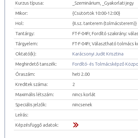
Kurzus típusa:
_Szeminárium, _Gyakorlati jegy
Mikor:
{Csütörtök 10:00-12:00}
Hol:
{II.sz. tanterem (tolmácsterem)}
Tantárgy:
FT-F-04Fr, Fordító szakirány: vál
Tárgyelem:
FT-F-04Fr, Választható tolmács ku
Oktató(k):
Karácsonyi Judit Krisztina
Meghirdető tanszék:
Fordító- és Tolmácsképző Közp
Óraszám:
heti 2.00
Kreditek száma:
2
Maximális létszám:
nincs korlát
Speciális jelzők:
nincsenek
Leírás:
Képzésfüggő adatok: