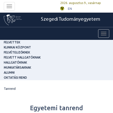
2026. augusztus 9., vasárnap
Toggle
EN
navigation
Szegedi Tudományegyetem
Toggl
navig
FELVETTEK
KLINIKAI KÖZPONT
FELVÉTELIZŐKNEK
FELVETT HALLGATÓKNAK
HALLGATÓKNAK
MUNKATÁRSAKNAK
ALUMNI
OKTATÁSI REND
Tanrend
Egyetemi tanrend