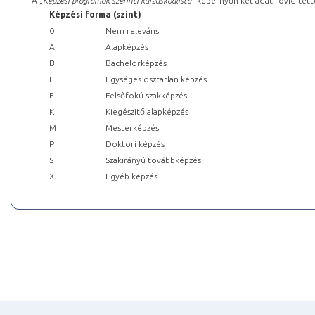
A „
Képzési programok szerinti kurzuskódlista
” képernyőn két adat rövidített
Képzési forma (szint)
0
Nem releváns
A
Alapképzés
B
Bachelorképzés
E
Egységes osztatlan képzés
F
Felsőfokú szakképzés
K
Kiegészítő alapképzés
M
Mesterképzés
P
Doktori képzés
S
Szakirányú továbbképzés
X
Egyéb képzés