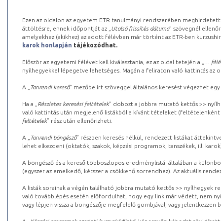
Ezen az oldalon az egyetem ETR tanulmányi rendszerében meghirdetett k
áttöltésre, ennek időpontját az „
Utolsó frissítés dátuma
” szövegnél ellenőr
amelyekhez (akikhez) az adott félévben már történt az ETR-ben kurzushi
karok honlapján
tájékozódhat.
Először az egyetemi félévet kell kiválasztania, ez az oldal tetején a „
… félé
nyílhegyekkel lépegetve lehetséges. Magán a feliraton való kattintás az old
A „
Tanrendi kereső
” mezőbe írt szöveggel általános keresést végezhet egy
Ha a „
Részletes keresési feltételek
” dobozt a jobbra mutató kettős >> nyílh
való kattintás után megjelenő listákból a kívánt tételeket (feltételenként
feltételek
” rész után ellenőrizheti.
A „
Tanrendi böngésző
” részben keresés nélkül, rendezett listákat áttekin
lehet elkezdeni (oktatók, szakok, képzési programok, tanszékek, ill. karok
A böngésző és a kereső többoszlopos eredménylistái általában a különböz
(egyszer az emelkedő, kétszer a csökkenő sorrendhez). Az aktuális rendez
A listák sorainak a végén található jobbra mutató kettős >> nyílhegyek r
való továbblépés esetén előfordulhat, hogy egy link már védett, nem nyi
vagy lépjen vissza a böngészője megfelelő gombjával, vagy jelentkezzen be