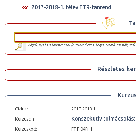
2017-2018-1. félév ETR-tanrend
Ta
Kérjük, írja be a keresett adat (kurzuskód címe, kódja, oktató, tanszék, szak
Részletes ker
Kurzu
Ciklus:
2017-2018-1
Konszekutív tolmácsolás: f
Kurzuscím:
Kurzuskód:
FT-F-04Fr-1