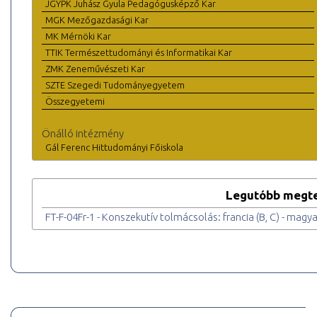
JGYPK Juhász Gyula Pedagógusképző Kar
MGK Mezőgazdasági Kar
MK Mérnöki Kar
TTIK Természettudományi és Informatikai Kar
ZMK Zeneművészeti Kar
SZTE Szegedi Tudományegyetem
Összegyetemi
Önálló intézmény
Gál Ferenc Hittudományi Főiskola
Legutóbb megte
FT-F-04Fr-1 - Konszekutív tolmácsolás: francia (B, C) - magyar