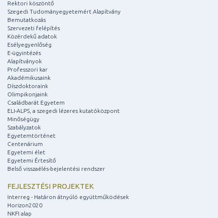
Rektori köszöntő
Szegedi Tudományegyetemért Alapítvány
Bemutatkozás
Szervezeti felépítés
Közérdekű adatok
Esélyegyenlőség
E-ügyintézés
Alapítványok
Professzori kar
Akadémikusaink
Díszdoktoraink
Olimpikonjaink
Családbarát Egyetem
ELI-ALPS, a szegedi lézeres kutatóközpont
Minőségügy
Szabályzatok
Egyetemtörténet
Centenárium
Egyetemi élet
Egyetemi Értesítő
Belső visszaélés-bejelentési rendszer
FEJLESZTÉSI PROJEKTEK
Interreg - Határon átnyúló együttműködések
Horizon2020
NKFI alap