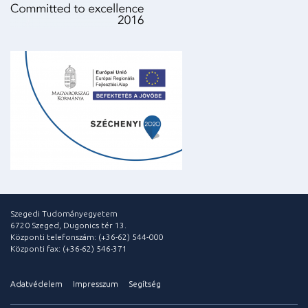
Szegedi Tudományegyetem
6720 Szeged, Dugonics tér 13.
Központi telefonszám: (+36-62) 544-000
Központi fax: (+36-62) 546-371
Adatvédelem
Impresszum
Segítség