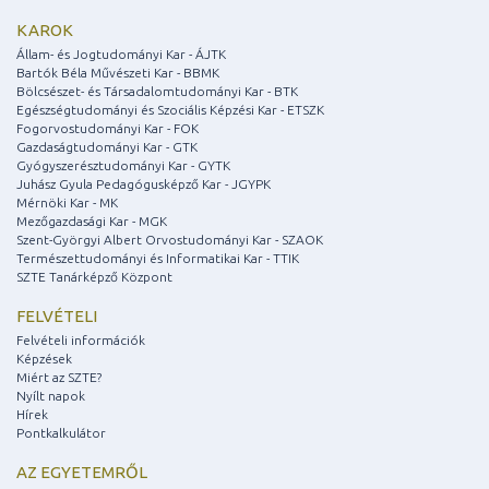
KAROK
Állam- és Jogtudományi Kar - ÁJTK
Bartók Béla Művészeti Kar - BBMK
Bölcsészet- és Társadalomtudományi Kar - BTK
Egészségtudományi és Szociális Képzési Kar - ETSZK
Fogorvostudományi Kar - FOK
Gazdaságtudományi Kar - GTK
Gyógyszerésztudományi Kar - GYTK
Juhász Gyula Pedagógusképző Kar - JGYPK
Mérnöki Kar - MK
Mezőgazdasági Kar - MGK
Szent-Györgyi Albert Orvostudományi Kar - SZAOK
Természettudományi és Informatikai Kar - TTIK
SZTE Tanárképző Központ
FELVÉTELI
Felvételi információk
Képzések
Miért az SZTE?
Nyílt napok
Hírek
Pontkalkulátor
AZ EGYETEMRŐL