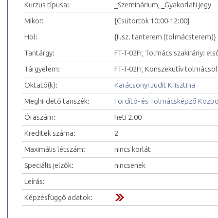
Kurzus típusa:
_Szeminárium, _Gyakorlati jegy
Mikor:
{Csütörtök 10:00-12:00}
Hol:
{II.sz. tanterem (tolmácsterem)}
Tantárgy:
FT-T-02Fr, Tolmács szakirány: első
Tárgyelem:
FT-T-02Fr, Konszekutív tolmácsolás
Oktató(k):
Karácsonyi Judit Krisztina
Meghirdető tanszék:
Fordító- és Tolmácsképző Közp
Óraszám:
heti 2.00
Kreditek száma:
2
Maximális létszám:
nincs korlát
Speciális jelzők:
nincsenek
Leírás:
Képzésfüggő adatok: