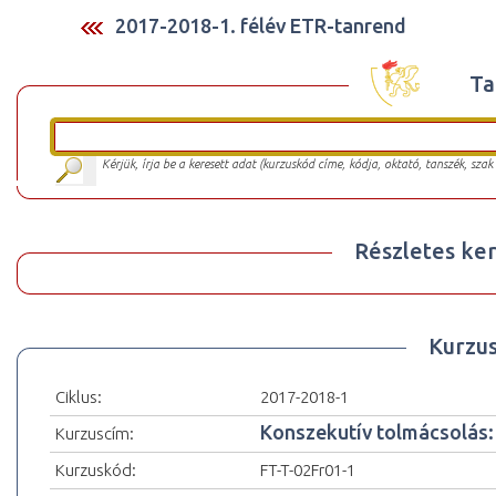
2017-2018-1. félév ETR-tanrend
Ta
Kérjük, írja be a keresett adat (kurzuskód címe, kódja, oktató, tanszék, szak
Részletes ker
Kurzu
Ciklus:
2017-2018-1
Konszekutív tolmácsolás: f
Kurzuscím:
Kurzuskód:
FT-T-02Fr01-1