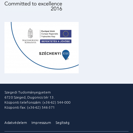
Szegedi Tudományegyetem
6720 Szeged, Dugonics tér 13.
Központi telefonszám: (+36-62) 544-000
Központi fax: (+36-62) 546-371
Adatvédelem
Impresszum
Segítség