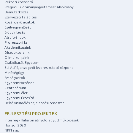
Rektori köszöntő
Szegedi Tudományegyetemért Alapítvány
Bemutatkozás
Szervezeti felépítés
Közérdekű adatok
Esélyegyenlőség
E-ügyintézés
Alapítványok
Professzori kar
Akadémikusaink
Díszdoktoraink
Olimpikonjaink
Családbarát Egyetem
ELI-ALPS, a szegedi lézeres kutatóközpont
Minőségügy
Szabályzatok
Egyetemtörténet
Centenárium
Egyetemi élet
Egyetemi Értesítő
Belső visszaélés-bejelentési rendszer
FEJLESZTÉSI PROJEKTEK
Interreg - Határon átnyúló együttműködések
Horizon2020
NKFI alap