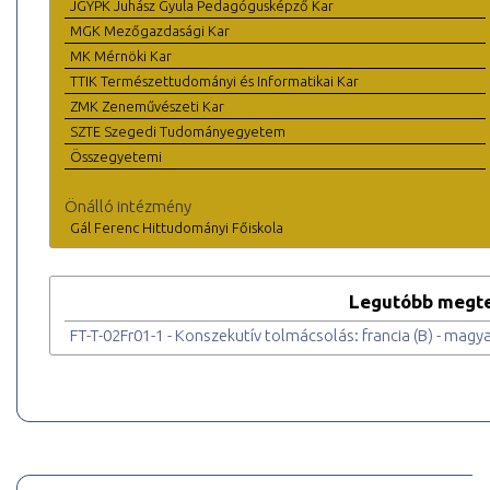
JGYPK Juhász Gyula Pedagógusképző Kar
MGK Mezőgazdasági Kar
MK Mérnöki Kar
TTIK Természettudományi és Informatikai Kar
ZMK Zeneművészeti Kar
SZTE Szegedi Tudományegyetem
Összegyetemi
Önálló intézmény
Gál Ferenc Hittudományi Főiskola
Legutóbb megte
FT-T-02Fr01-1 - Konszekutív tolmácsolás: francia (B) - magyar