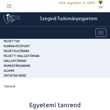
2026. augusztus 10., hétfő
Toggle
EN
navigation
Szegedi Tudományegyetem
Toggl
navig
FELVETTEK
KLINIKAI KÖZPONT
FELVÉTELIZŐKNEK
FELVETT HALLGATÓKNAK
HALLGATÓKNAK
MUNKATÁRSAKNAK
ALUMNI
OKTATÁSI REND
Tanrend
Egyetemi tanrend