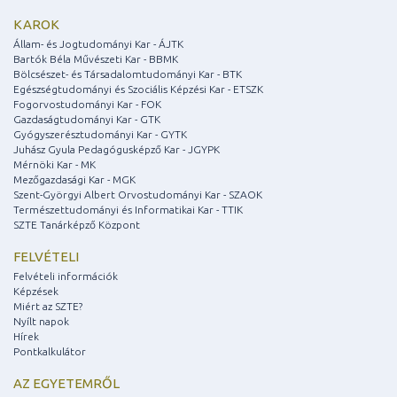
KAROK
Állam- és Jogtudományi Kar - ÁJTK
Bartók Béla Művészeti Kar - BBMK
Bölcsészet- és Társadalomtudományi Kar - BTK
Egészségtudományi és Szociális Képzési Kar - ETSZK
Fogorvostudományi Kar - FOK
Gazdaságtudományi Kar - GTK
Gyógyszerésztudományi Kar - GYTK
Juhász Gyula Pedagógusképző Kar - JGYPK
Mérnöki Kar - MK
Mezőgazdasági Kar - MGK
Szent-Györgyi Albert Orvostudományi Kar - SZAOK
Természettudományi és Informatikai Kar - TTIK
SZTE Tanárképző Központ
FELVÉTELI
Felvételi információk
Képzések
Miért az SZTE?
Nyílt napok
Hírek
Pontkalkulátor
AZ EGYETEMRŐL