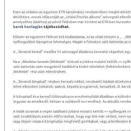
Ezen az oldalon az egyetem ETR tanulmányi rendszerében meghirdetett k
áttöltésre, ennek időpontját az „
Utolsó frissítés dátuma
” szövegnél ellenőr
amelyekhez (akikhez) az adott félévben már történt az ETR-ben kurzushi
karok honlapján
tájékozódhat.
Először az egyetemi félévet kell kiválasztania, ez az oldal tetején a „
… félé
nyílhegyekkel lépegetve lehetséges. Magán a feliraton való kattintás az old
A „
Tanrendi kereső
” mezőbe írt szöveggel általános keresést végezhet egy
Ha a „
Részletes keresési feltételek
” dobozt a jobbra mutató kettős >> nyílh
való kattintás után megjelenő listákból a kívánt tételeket (feltételenként
feltételek
” rész után ellenőrizheti.
A „
Tanrendi böngésző
” részben keresés nélkül, rendezett listákat áttekin
lehet elkezdeni (oktatók, szakok, képzési programok, tanszékek, ill. karok
A böngésző és a kereső többoszlopos eredménylistái általában a különböz
(egyszer az emelkedő, kétszer a csökkenő sorrendhez). Az aktuális rendez
A listák sorainak a végén található jobbra mutató kettős >> nyílhegyek r
való továbblépés esetén előfordulhat, hogy egy link már védett, nem nyi
vagy lépjen vissza a böngészője megfelelő gombjával, vagy jelentkezzen be