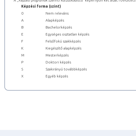
A „
Képzési programok szerinti kurzuskódlista
” képernyőn két adat rövidített
Képzési forma (szint)
0
Nem releváns
A
Alapképzés
B
Bachelorképzés
E
Egységes osztatlan képzés
F
Felsőfokú szakképzés
K
Kiegészítő alapképzés
M
Mesterképzés
P
Doktori képzés
S
Szakirányú továbbképzés
X
Egyéb képzés