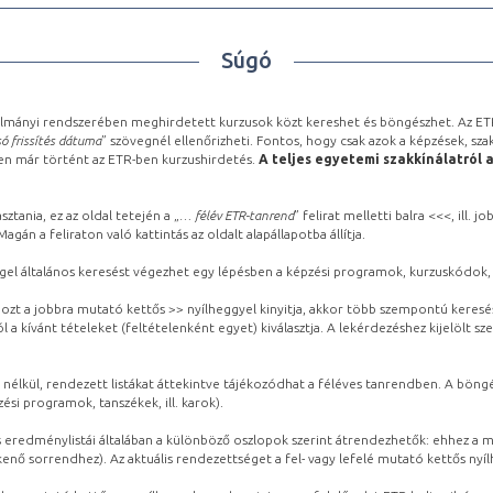
Súgó
lmányi rendszerében meghirdetett kurzusok közt kereshet és böngészhet. Az ETR
ó frissítés dátuma
” szövegnél ellenőrizheti. Fontos, hogy csak azok a képzések, sza
ben már történt az ETR-ben kurzushirdetés.
A teljes egyetemi szakkínálatról 
sztania, ez az oldal tetején a „
… félév ETR-tanrend
” felirat melletti balra <<<, ill.
gán a feliraton való kattintás az oldalt alapállapotba állítja.
gel általános keresést végezhet egy lépésben a képzési programok, kurzuskódok, 
ozt a jobbra mutató kettős >> nyílheggyel kinyitja, akkor több szempontú keresé
l a kívánt tételeket (feltételenként egyet) kiválasztja. A lekérdezéshez kijelölt s
 nélkül, rendezett listákat áttekintve tájékozódhat a féléves tanrendben. A böng
ési programok, tanszékek, ill. karok).
eredménylistái általában a különböző oszlopok szerint átrendezhetők: ehhez a me
kenő sorrendhez). Az aktuális rendezettséget a fel- vagy lefelé mutató kettős nyí