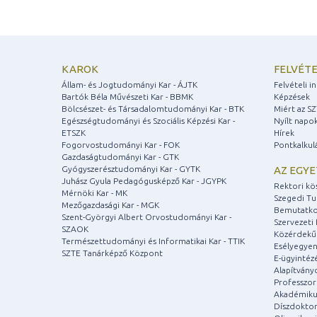
KAROK
FELVÉTE
Állam- és Jogtudományi Kar - ÁJTK
Felvételi 
Bartók Béla Művészeti Kar - BBMK
Képzések
Bölcsészet- és Társadalomtudományi Kar - BTK
Miért az S
Egészségtudományi és Szociális Képzési Kar -
Nyílt napo
ETSZK
Hírek
Fogorvostudományi Kar - FOK
Pontkalkul
Gazdaságtudományi Kar - GTK
Gyógyszerésztudományi Kar - GYTK
AZ EGY
Juhász Gyula Pedagógusképző Kar - JGYPK
Rektori kö
Mérnöki Kar - MK
Szegedi T
Mezőgazdasági Kar - MGK
Bemutatko
Szent-Györgyi Albert Orvostudományi Kar -
Szervezeti 
SZAOK
Közérdekű
Természettudományi és Informatikai Kar - TTIK
Esélyegyen
SZTE Tanárképző Központ
E-ügyintéz
Alapítvány
Professzori
Akadémiku
Díszdoktor