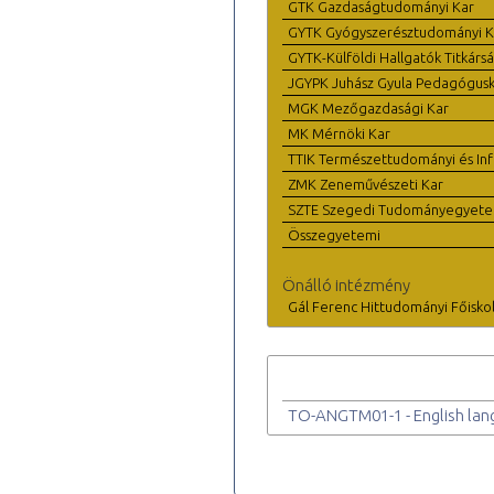
GTK Gazdaságtudományi Kar
GYTK Gyógyszerésztudományi K
GYTK-Külföldi Hallgatók Titkárs
JGYPK Juhász Gyula Pedagógus
MGK Mezőgazdasági Kar
MK Mérnöki Kar
TTIK Természettudományi és Inf
ZMK Zeneművészeti Kar
SZTE Szegedi Tudományegyet
Összegyetemi
Önálló intézmény
Gál Ferenc Hittudományi Főisko
TO-ANGTM01-1 - English lan