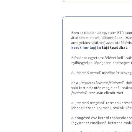
Ezen az oldalon az egyetem ETR tanu
áttöltésre, ennek időpontját az „
Utols
amelyekhez (akikhez) az adott félév
karok honlapján
tájékozódhat.
Először az egyetemi félévet kell kivála
nyílhegyekkel lépegetve lehetséges. Ma
A „
Tanrendi kereső
” mezőbe írt szöveg
Ha a „
Részletes keresési feltételek
” dob
való kattintás után megjelenő listákbó
feltételek
” rész után ellenőrizheti.
A „
Tanrendi böngésző
” részben keresés
lehet elkezdeni (oktatók, szakok, képz
A böngésző és a kereső többoszlopos 
(egyszer az emelkedő, kétszer a csök