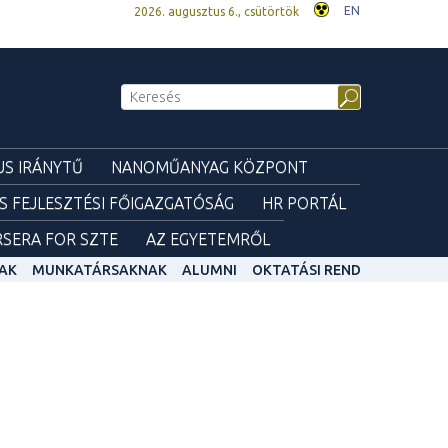
EN
2026. augusztus 6., csütörtök
S IRÁNYTŰ
NANOMŰANYAG KÖZPONT
ÉS FEJLESZTÉSI FŐIGAZGATÓSÁG
HR PORTÁL
SERA FOR SZTE
AZ EGYETEMRŐL
AK
MUNKATÁRSAKNAK
ALUMNI
OKTATÁSI REND