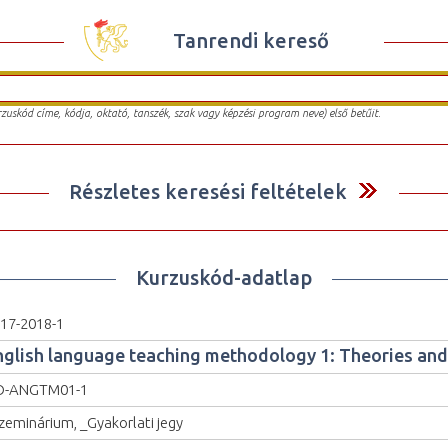
Tanrendi kereső
urzuskód címe, kódja, oktató, tanszék, szak vagy képzési program neve) első betűit.
Részletes keresési feltételek
Kurzuskód-adatlap
17-2018-1
nglish language teaching methodology 1: Theories and
O-ANGTM01-1
zeminárium, _Gyakorlati jegy