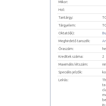
Mikor:
Hol:
Tantárgy:
TO
Tárgyelem:
TO
Oktató(k):
Bu
Meghirdető tanszék:
An
Óraszám:
he
Kreditek száma:
2
Maximális létszám:
ni
Speciális jelzők:
ko
Leírás:
Th
te
cl
mo
be
in