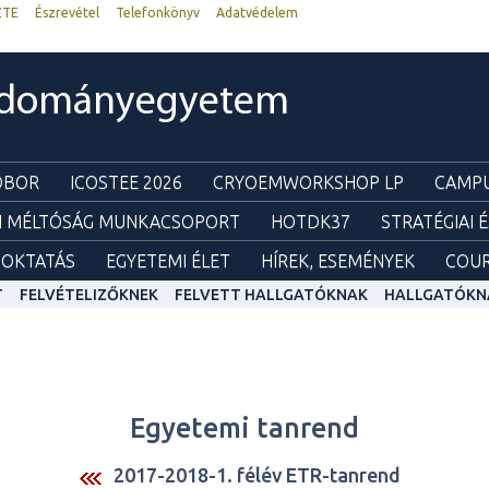
ZTE
Észrevétel
Telefonkönyv
Adatvédelem
udományegyetem
ZOBOR
ICOSTEE 2026
CRYOEMWORKSHOP LP
CAMPU
I MÉLTÓSÁG MUNKACSOPORT
HOTDK37
STRATÉGIAI 
OKTATÁS
EGYETEMI ÉLET
HÍREK, ESEMÉNYEK
COUR
T
FELVÉTELIZŐKNEK
FELVETT HALLGATÓKNAK
HALLGATÓKN
Egyetemi tanrend
2017-2018-1. félév ETR-tanrend