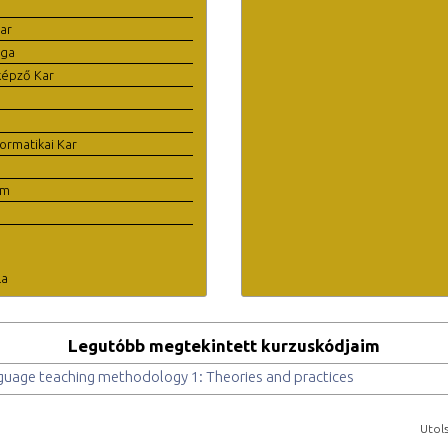
ar
ága
képző Kar
ormatikai Kar
em
la
Legutóbb megtekintett kurzuskódjaim
guage teaching methodology 1: Theories and practices
Utols