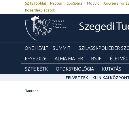
SZTE főoldal
Neptun
CooSpace
Modulo
Coursera for S
Közérdekű adatok
Szegedi T
ONE HEALTH SUMMIT
SZILASSI-POLIÉDER S
EFYE 2026
ALMA MATER
BSJP
ÉLETVÉG
SZTE EÉTK
OTDK37BIOLÓGIA
KUTATÁS
FELVETTEK
KLINIKAI KÖZPON
Tanrend