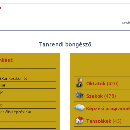
Utols
Tanrendi böngésző
nként
ar
i Kar Kecskemét
Oktatók
(420)
Kar
ga
Szakok
(478)
t
Képzési programo
ciális Képzési Kar
Tanszékek
(45)