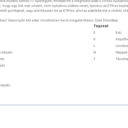
obbra mutató kettős >> nyílhegyek rendszerint a megfelelő adat ETR-beli nyilváno
, hogy egy link már védett, nem nyilvános oldalra vezet, ilyenkor az ETR-es beje
lelő gombjával, vagy jelentkezzen be az ETR-be, ahol az adatlekérést a védett olda
lista
” képernyőn két adat rövidítetten kerül megjelenítésre. Ezek feloldása:
Tagozat
E
Esti
K
Képzőhe
L
Levelez
n képzés
N
Nappali
zés
T
Távokta
pzés
képzés