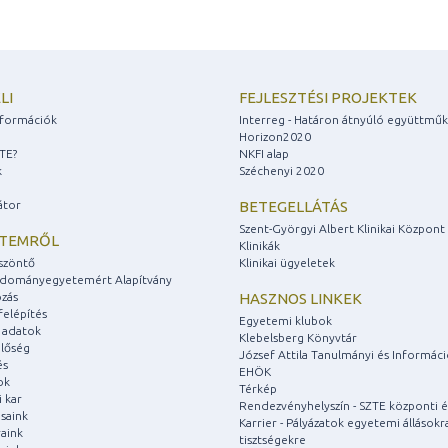
LI
FEJLESZTÉSI PROJEKTEK
információk
Interreg - Határon átnyúló együttmű
Horizon2020
ZTE?
NKFI alap
k
Széchenyi 2020
átor
BETEGELLÁTÁS
Szent-Györgyi Albert Klinikai Központ
ETEMRŐL
Klinikák
szöntő
Klinikai ügyeletek
udományegyetemért Alapítvány
zás
HASZNOS LINKEK
felépítés
Egyetemi klubok
 adatok
Klebelsberg Könyvtár
lőség
József Attila Tanulmányi és Informác
és
EHÖK
ok
Térkép
 kar
Rendezvényhelyszín - SZTE központi é
saink
Karrier - Pályázatok egyetemi állásokr
aink
tisztségekre