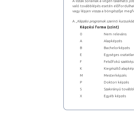
A listák sorainak a végén található j
való továbblépés esetén előfordulhat
vagy lépjen vissza a böngészője megfe
A „
Képzési programok szerinti kurzuskód
Képzési forma (szint)
0
Nem releváns
A
Alapképzés
B
Bachelorképzés
E
Egységes osztatla
F
Felsőfokú szakkép
K
Kiegészítő alapké
M
Mesterképzés
P
Doktori képzés
S
Szakirányú tovább
X
Egyéb képzés