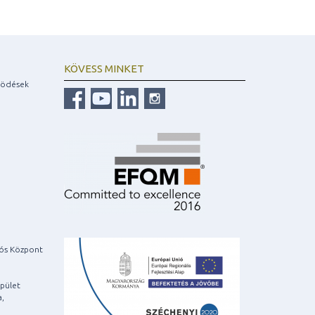
KÖVESS MINKET
ködések
iós Központ
pület
a,