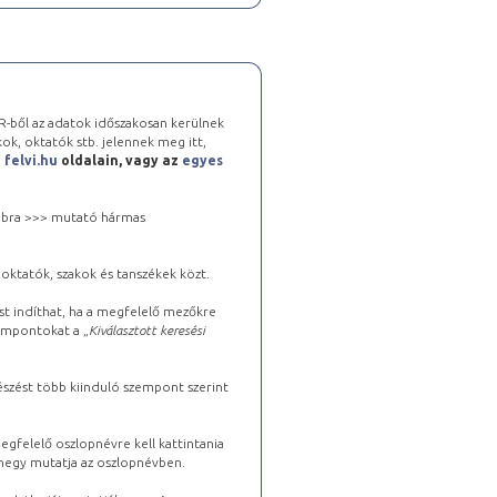
-ből az adatok időszakosan kerülnek
kok, oktatók stb. jelennek meg itt,
a
felvi.hu
oldalain, vagy az
egyes
 jobbra >>> mutató hármas
oktatók, szakok és tanszékek közt.
st indíthat, ha a megfelelő mezőkre
zempontokat a „
Kiválasztott keresési
észést több kiinduló szempont szerint
gfelelő oszlopnévre kell kattintania
lhegy mutatja az oszlopnévben.