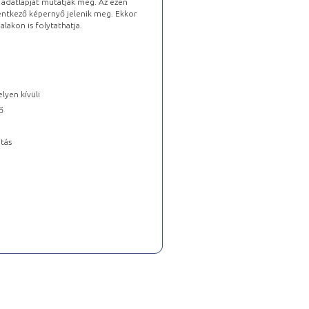
s adatlapját mutatják meg. Az ezen
lentkező képernyő jelenik meg. Ekkor
lakon is folytathatja.
lyen kívüli
ő
tás