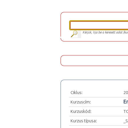
Kérjük, írja be a keresett adat (k
Ciklus:
20
E
Kurzuscím:
Kurzuskód:
T
Kurzus típusa:
_S