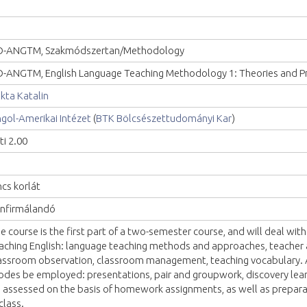
-ANGTM, Szakmódszertan/Methodology
-ANGTM, English Language Teaching Methodology 1: Theories and Pr
kta Katalin
gol-Amerikai Intézet
(
BTK Bölcsészettudományi Kar
)
ti 2.00
ncs korlát
nfirmálandó
e course is the first part of a two-semester course, and will deal with
aching English: language teaching methods and approaches, teacher 
assroom observation, classroom management, teaching vocabulary. A
des be employed: presentations, pair and groupwork, discovery learn
 assessed on the basis of homework assignments, as well as preparat
 class.