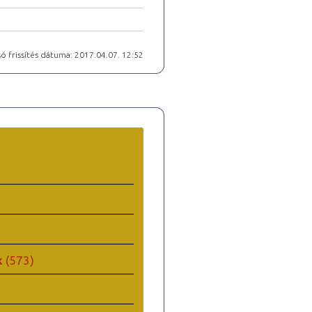
ó frissítés dátuma: 2017.04.07. 12:52
k
(573)