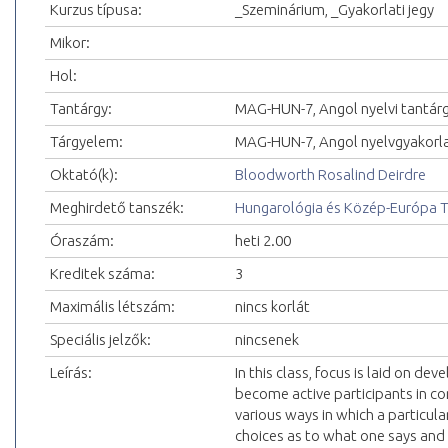
Kurzus típusa:
_Szeminárium, _Gyakorlati jegy
Mikor:
Hol:
Tantárgy:
MAG-HUN-7, Angol nyelvi tantár
Tárgyelem:
MAG-HUN-7, Angol nyelvgyakorl
Oktató(k):
Bloodworth Rosalind Deirdre
Meghirdető tanszék:
Hungarológia és Közép-Európa 
Óraszám:
heti 2.00
Kreditek száma:
3
Maximális létszám:
nincs korlát
Speciális jelzők:
nincsenek
Leírás:
In this class, focus is laid on d
become active participants in con
various ways in which a particula
choices as to what one says and 