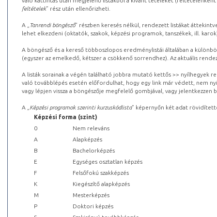
való kattintás után megjelenő listákból a kívánt tételeket (feltételenként
feltételek
” rész után ellenőrizheti.
A „
Tanrendi böngésző
” részben keresés nélkül, rendezett listákat áttekin
lehet elkezdeni (oktatók, szakok, képzési programok, tanszékek, ill. karok
A böngésző és a kereső többoszlopos eredménylistái általában a különböz
(egyszer az emelkedő, kétszer a csökkenő sorrendhez). Az aktuális rendez
A listák sorainak a végén található jobbra mutató kettős >> nyílhegyek r
való továbblépés esetén előfordulhat, hogy egy link már védett, nem nyi
vagy lépjen vissza a böngészője megfelelő gombjával, vagy jelentkezzen be
A „
Képzési programok szerinti kurzuskódlista
” képernyőn két adat rövidített
Képzési forma (szint)
0
Nem releváns
A
Alapképzés
B
Bachelorképzés
E
Egységes osztatlan képzés
F
Felsőfokú szakképzés
K
Kiegészítő alapképzés
M
Mesterképzés
P
Doktori képzés