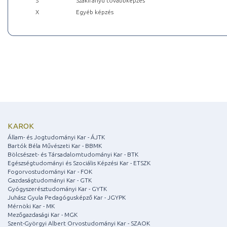
S
Szakirányú továbbképzés
X
Egyéb képzés
KAROK
Állam- és Jogtudományi Kar - ÁJTK
Bartók Béla Művészeti Kar - BBMK
Bölcsészet- és Társadalomtudományi Kar - BTK
Egészségtudományi és Szociális Képzési Kar - ETSZK
Fogorvostudományi Kar - FOK
Gazdaságtudományi Kar - GTK
Gyógyszerésztudományi Kar - GYTK
Juhász Gyula Pedagógusképző Kar - JGYPK
Mérnöki Kar - MK
Mezőgazdasági Kar - MGK
Szent-Györgyi Albert Orvostudományi Kar - SZAOK