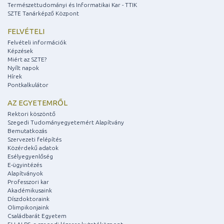
Természettudományi és Informatikai Kar - TTIK
SZTE Tanárképző Központ
FELVÉTELI
Felvételi információk
Képzések
Miért az SZTE?
Nyílt napok
Hírek
Pontkalkulátor
AZ EGYETEMRŐL
Rektori köszöntő
Szegedi Tudományegyetemért Alapítvány
Bemutatkozás
Szervezeti felépítés
Közérdekű adatok
Esélyegyenlőség
E-ügyintézés
Alapítványok
Professzori kar
Akadémikusaink
Díszdoktoraink
Olimpikonjaink
Családbarát Egyetem