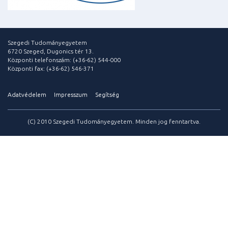
Szegedi Tudományegyetem
6720 Szeged, Dugonics tér 13.
Központi telefonszám: (+36-62) 544-000
Központi fax: (+36-62) 546-371
Adatvédelem
Impresszum
Segítség
(C) 2010 Szegedi Tudományegyetem. Minden jog fenntartva.