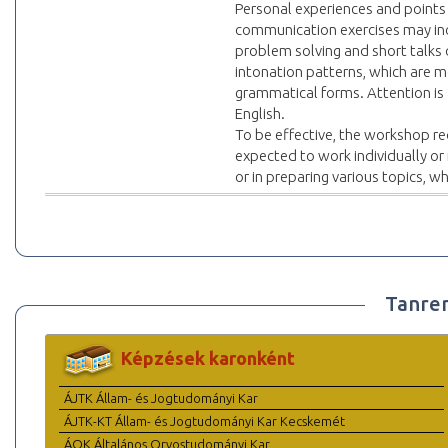
Personal experiences and points 
communication exercises may incl
problem solving and short talks 
intonation patterns, which are m
grammatical forms. Attention is
English.
To be effective, the workshop re
expected to work individually or 
or in preparing various topics, w
Tanre
Képzések karonként
ÁJTK Állam- és Jogtudományi Kar
ÁJTK-KT Állam- és Jogtudományi Kar Kecskemét
ÁOK Általános Orvostudományi Kar