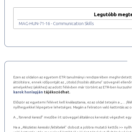
Legutóbb megte
MAG-HUN-71-16 - Communication Skills
Ezen az oldalon az egyetem ETR tanulmányi rendszerében meghirdetett k
áttöltésre, ennek időpontját az „
Utolsó frissítés dátuma
” szövegnél ellenőr
amelyekhez (akikhez) az adott félévben már történt az ETR-ben kurzushi
karok honlapján
tájékozódhat.
Először az egyetemi félévet kell kiválasztania, ez az oldal tetején a „
… félé
nyílhegyekkel lépegetve lehetséges. Magán a feliraton való kattintás az old
A „
Tanrendi kereső
” mezőbe írt szöveggel általános keresést végezhet egy
Ha a „
Részletes keresési feltételek
” dobozt a jobbra mutató kettős >> nyílh