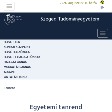
2026. augusztus 10., hétfő
Toggle
EN
navigation
Szegedi Tudományegyetem
Toggl
navig
FELVETTEK
KLINIKAI KÖZPONT
FELVÉTELIZŐKNEK
FELVETT HALLGATÓKNAK
HALLGATÓKNAK
MUNKATÁRSAKNAK
ALUMNI
OKTATÁSI REND
Tanrend
Egyetemi tanrend