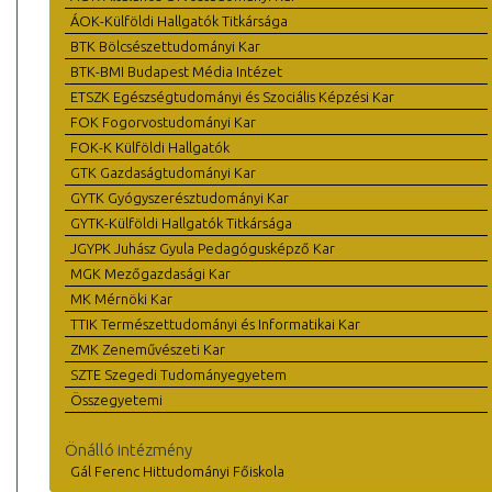
ÁOK-Külföldi Hallgatók Titkársága
BTK Bölcsészettudományi Kar
BTK-BMI Budapest Média Intézet
ETSZK Egészségtudományi és Szociális Képzési Kar
FOK Fogorvostudományi Kar
FOK-K Külföldi Hallgatók
GTK Gazdaságtudományi Kar
GYTK Gyógyszerésztudományi Kar
GYTK-Külföldi Hallgatók Titkársága
JGYPK Juhász Gyula Pedagógusképző Kar
MGK Mezőgazdasági Kar
MK Mérnöki Kar
TTIK Természettudományi és Informatikai Kar
ZMK Zeneművészeti Kar
SZTE Szegedi Tudományegyetem
Összegyetemi
Önálló intézmény
Gál Ferenc Hittudományi Főiskola