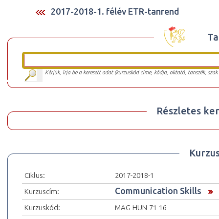
2017-2018-1. félév ETR-tanrend
Ta
Kérjük, írja be a keresett adat (kurzuskód címe, kódja, oktató, tanszék, szak
Részletes ker
Kurzu
Ciklus:
2017-2018-1
Communication Skills
Kurzuscím:
Kurzuskód:
MAG-HUN-71-16