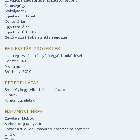
ELI-ALPS, a szegedi lézeres kutatóközpont
Minőségügy
Szabályzatok
Egyetemtörténet
Centenárium
Egyetemi élet
Egyetemi Értesítő
Belső visszaélés-bejelentési rendszer
FEJLESZTÉSI PROJEKTEK
Interreg - Határon átnyúló együttműködések
Horizon2020
NKFI alap
Széchenyi 2020
BETEGELLÁTÁS
Szent-Györgyi Albert Klinikai Központ
Klinikák
Klinikai ügyeletek
HASZNOS LINKEK
Egyetemi klubok
Klebelsberg Könyvtár
József Attila Tanulmányi és Információs Központ
EHÖK
Térkép