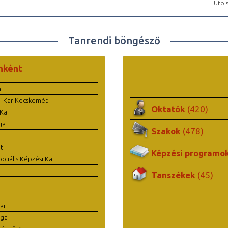
Utols
Tanrendi böngésző
nként
ar
i Kar Kecskemét
Oktatók
(420)
Kar
ga
Szakok
(478)
t
Képzési programo
ciális Képzési Kar
Tanszékek
(45)
ar
ága