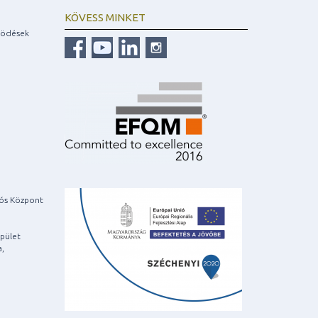
KÖVESS MINKET
ködések
iós Központ
pület
a,