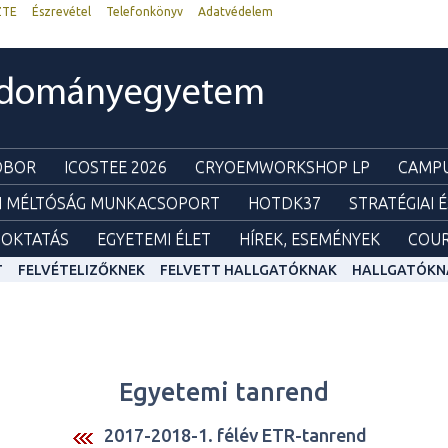
ZTE
Észrevétel
Telefonkönyv
Adatvédelem
udományegyetem
ZOBOR
ICOSTEE 2026
CRYOEMWORKSHOP LP
CAMPU
I MÉLTÓSÁG MUNKACSOPORT
HOTDK37
STRATÉGIAI 
OKTATÁS
EGYETEMI ÉLET
HÍREK, ESEMÉNYEK
COUR
T
FELVÉTELIZŐKNEK
FELVETT HALLGATÓKNAK
HALLGATÓKN
Egyetemi tanrend
2017-2018-1. félév ETR-tanrend