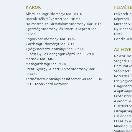
KAROK
FELVÉTE
Állam- és Jogtudományi Kar - ÁJTK
Felvételi 
Bartók Béla Művészeti Kar - BBMK
Képzések
Bölcsészet- és Társadalomtudományi Kar - BTK
Miért az S
Egészségtudományi és Szociális Képzési Kar -
Nyílt napo
ETSZK
Hírek
Fogorvostudományi Kar - FOK
Pontkalkul
Gazdaságtudományi Kar - GTK
Gyógyszerésztudományi Kar - GYTK
AZ EGY
Juhász Gyula Pedagógusképző Kar - JGYPK
Rektori kö
Mérnöki Kar - MK
Szegedi T
Mezőgazdasági Kar - MGK
Bemutatko
Szent-Györgyi Albert Orvostudományi Kar -
Szervezeti 
SZAOK
Közérdekű
Természettudományi és Informatikai Kar - TTIK
Esélyegyen
SZTE Tanárképző Központ
E-ügyintéz
Alapítvány
Professzori
Akadémiku
Díszdoktor
Olimpikonj
Családbar
ELI-ALPS, 
Minőségüg
Szabályzat