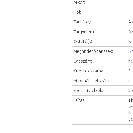
Mikor:
Hol:
Tantárgy:
AM
Tárgyelem:
AM
Oktató(k):
Na
Meghirdető tanszék:
An
Óraszám:
he
Kreditek száma:
3
Maximális létszám:
ni
Speciális jelzők:
ko
Leírás:
Th
sk
li
ac