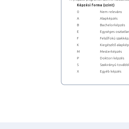
Képzési forma (szint)
0
Nem releváns
A
Alapképzés
B
Bachelorképzés
E
Egységes osztatla
F
Felsőfokú szakkép
K
Kiegészítő alapké
M
Mesterképzés
P
Doktori képzés
S
Szakirányú tovább
X
Egyéb képzés