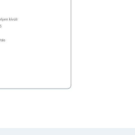
lyen kívüli
ő
tás