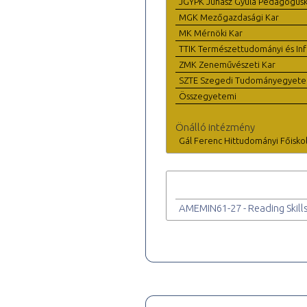
JGYPK Juhász Gyula Pedagógus
MGK Mezőgazdasági Kar
MK Mérnöki Kar
TTIK Természettudományi és Inf
ZMK Zeneművészeti Kar
SZTE Szegedi Tudományegyet
Összegyetemi
Önálló intézmény
Gál Ferenc Hittudományi Főisko
AMEMIN61-27 - Reading Skill