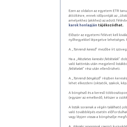
Ezen az oldalon az egyetem ETR tanu
áttöltésre, ennek időpontját az „
Utols
amelyekhez (akikhez) az adott félév
karok honlapján
tájékozódhat.
Először az egyetemi félévet kell kivála
nyílhegyekkel lépegetve lehetséges. Ma
A „
Tanrendi kereső
” mezőbe írt szöveg
Ha a „
Részletes keresési feltételek
” dob
való kattintás után megjelenő listákbó
feltételek
” rész után ellenőrizheti.
A „
Tanrendi böngésző
” részben keresés
lehet elkezdeni (oktatók, szakok, képz
A böngésző és a kereső többoszlopos 
(egyszer az emelkedő, kétszer a csök
A listák sorainak a végén található j
való továbblépés esetén előfordulhat
vagy lépjen vissza a böngészője megfe
A „
Képzési programok szerinti kurzuskód