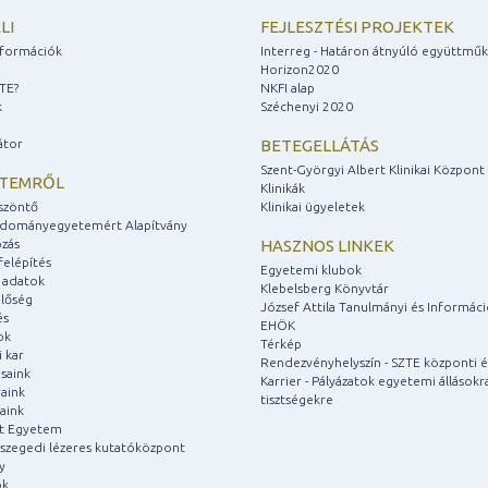
LI
FEJLESZTÉSI PROJEKTEK
információk
Interreg - Határon átnyúló együttmű
Horizon2020
ZTE?
NKFI alap
k
Széchenyi 2020
átor
BETEGELLÁTÁS
Szent-Györgyi Albert Klinikai Központ
ETEMRŐL
Klinikák
szöntő
Klinikai ügyeletek
udományegyetemért Alapítvány
zás
HASZNOS LINKEK
felépítés
Egyetemi klubok
 adatok
Klebelsberg Könyvtár
lőség
József Attila Tanulmányi és Informác
és
EHÖK
ok
Térkép
 kar
Rendezvényhelyszín - SZTE központi é
saink
Karrier - Pályázatok egyetemi állásokr
aink
tisztségekre
aink
át Egyetem
a szegedi lézeres kutatóközpont
y
ok