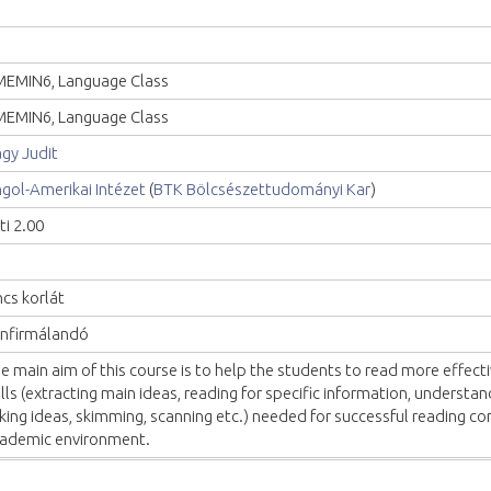
EMIN6, Language Class
EMIN6, Language Class
gy Judit
gol-Amerikai Intézet
(
BTK Bölcsészettudományi Kar
)
ti 2.00
ncs korlát
nfirmálandó
e main aim of this course is to help the students to read more effect
ills (extracting main ideas, reading for specific information, understan
nking ideas, skimming, scanning etc.) needed for successful reading c
ademic environment.