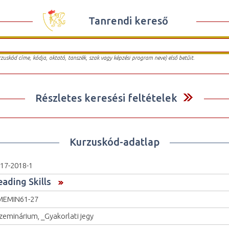
Tanrendi kereső
urzuskód címe, kódja, oktató, tanszék, szak vagy képzési program neve) első betűit.
Részletes keresési feltételek
Kurzuskód-adatlap
17-2018-1
eading Skills
MEMIN61-27
zeminárium, _Gyakorlati jegy