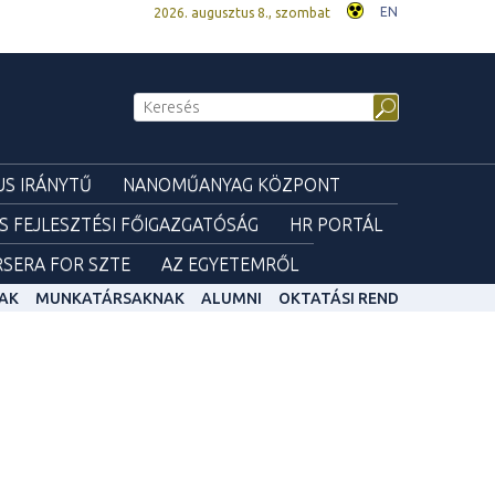
EN
2026. augusztus 8., szombat
S IRÁNYTŰ
NANOMŰANYAG KÖZPONT
ÉS FEJLESZTÉSI FŐIGAZGATÓSÁG
HR PORTÁL
SERA FOR SZTE
AZ EGYETEMRŐL
AK
MUNKATÁRSAKNAK
ALUMNI
OKTATÁSI REND