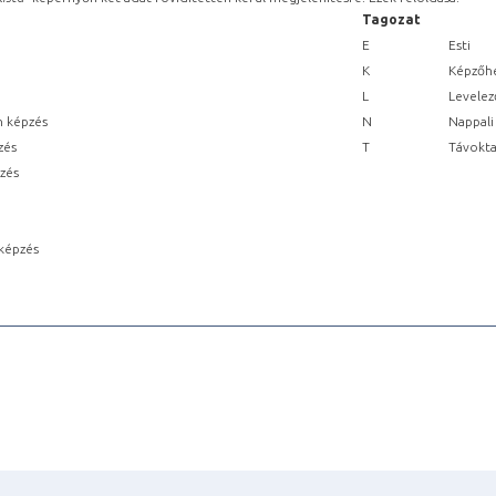
Tagozat
E
Esti
K
Képzőhe
L
Levelez
n képzés
N
Nappali
zés
T
Távokta
pzés
képzés