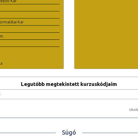
képző Kar
ormatikai Kar
em
la
Legutóbb megtekintett kurzuskódjaim
s
Utols
Súgó