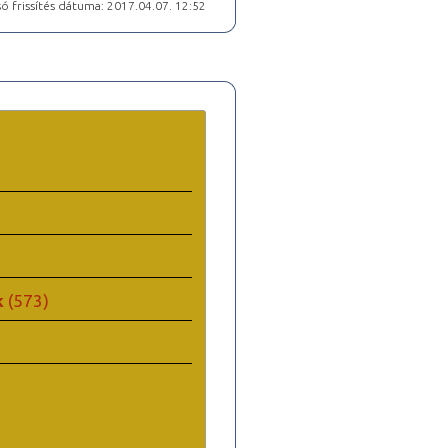
ó frissítés dátuma: 2017.04.07. 12:52
k
(573)