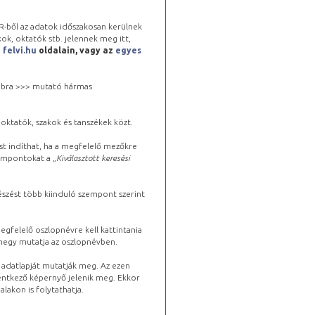
-ből az adatok időszakosan kerülnek
kok, oktatók stb. jelennek meg itt,
a
felvi.hu
oldalain, vagy az
egyes
 jobbra >>> mutató hármas
oktatók, szakok és tanszékek közt.
st indíthat, ha a megfelelő mezőkre
zempontokat a „
Kiválasztott keresési
észést több kiinduló szempont szerint
gfelelő oszlopnévre kell kattintania
lhegy mutatja az oszlopnévben.
s adatlapját mutatják meg. Az ezen
lentkező képernyő jelenik meg. Ekkor
lakon is folytathatja.