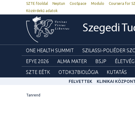
SZTE főoldal
Neptun
CooSpace
Modulo
Coursera for S
Közérdekű adatok
Szegedi T
ONE HEALTH SUMMIT
SZILASSI-POLIÉDER S
EFYE 2026
ALMA MATER
BSJP
ÉLETVÉG
SZTE EÉTK
OTDK37BIOLÓGIA
KUTATÁS
FELVETTEK
KLINIKAI KÖZPON
Tanrend