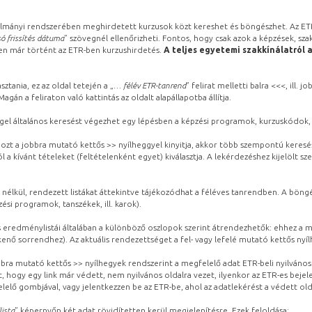
lmányi rendszerében meghirdetett kurzusok közt kereshet és böngészhet. Az ETR
ó frissítés dátuma
” szövegnél ellenőrizheti. Fontos, hogy csak azok a képzések, sza
ben már történt az ETR-ben kurzushirdetés.
A teljes egyetemi szakkínálatról 
sztania, ez az oldal tetején a „
… félév ETR-tanrend
” felirat melletti balra <<<, ill.
gán a feliraton való kattintás az oldalt alapállapotba állítja.
gel általános keresést végezhet egy lépésben a képzési programok, kurzuskódok, 
ozt a jobbra mutató kettős >> nyílheggyel kinyitja, akkor több szempontú keresé
l a kívánt tételeket (feltételenként egyet) kiválasztja. A lekérdezéshez kijelölt s
 nélkül, rendezett listákat áttekintve tájékozódhat a féléves tanrendben. A böng
ési programok, tanszékek, ill. karok).
eredménylistái általában a különböző oszlopok szerint átrendezhetők: ehhez a me
kenő sorrendhez). Az aktuális rendezettséget a fel- vagy lefelé mutató kettős nyí
obbra mutató kettős >> nyílhegyek rendszerint a megfelelő adat ETR-beli nyilváno
, hogy egy link már védett, nem nyilvános oldalra vezet, ilyenkor az ETR-es beje
lelő gombjával, vagy jelentkezzen be az ETR-be, ahol az adatlekérést a védett olda
lista
” képernyőn két adat rövidítetten kerül megjelenítésre. Ezek feloldása: