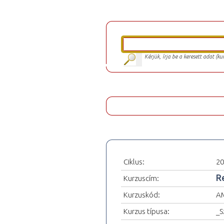
Kérjük, írja be a keresett adat (k
Ciklus:
20
R
Kurzuscím:
Kurzuskód:
A
Kurzus típusa:
_S