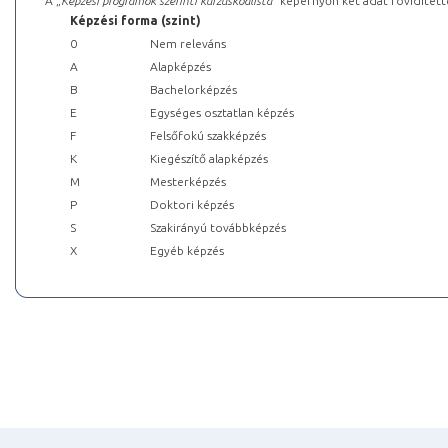
A „
Képzési programok szerinti kurzuskódlista
” képernyőn két adat rövidített
Képzési forma (szint)
0
Nem releváns
A
Alapképzés
B
Bachelorképzés
E
Egységes osztatlan képzés
F
Felsőfokú szakképzés
K
Kiegészítő alapképzés
M
Mesterképzés
P
Doktori képzés
S
Szakirányú továbbképzés
X
Egyéb képzés