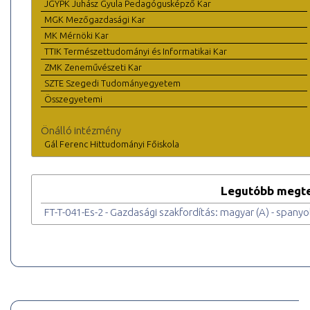
JGYPK Juhász Gyula Pedagógusképző Kar
MGK Mezőgazdasági Kar
MK Mérnöki Kar
TTIK Természettudományi és Informatikai Kar
ZMK Zeneművészeti Kar
SZTE Szegedi Tudományegyetem
Összegyetemi
Önálló intézmény
Gál Ferenc Hittudományi Főiskola
Legutóbb megte
FT-T-041-Es-2 - Gazdasági szakfordítás: magyar (A) - spanyol