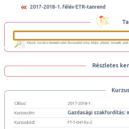
2017-2018-1. félév ETR-tanrend
Ta
Kérjük, írja be a keresett adat (kurzuskód címe, kódja, oktató, tanszék, szak
Részletes ker
Kurzu
Ciklus:
2017-2018-1
Gazdasági szakfordítás: m
Kurzuscím:
Kurzuskód:
FT-T-041-Es-2