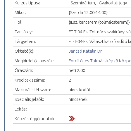
Kurzus típusa:
_Szeminárium, _Gyakorlati jegy
Mikor:
{Szerda 12:00-14:00}
Hol:
{II.sz. tanterem (tolmácsterem)}
Tantárgy:
FT-T-04-Es, Tolmács szakirány: v
Tárgyelem:
FT-T-04-Es, Választható fordító k
Oktató(k):
Jancsó Katalin Dr.
Meghirdető tanszék:
Fordító- és Tolmácsképző Közp
Óraszám:
heti 2.00
Kreditek száma:
2
Maximális létszám:
nincs korlát
Speciális jelzők:
nincsenek
Leírás:
Képzésfüggő adatok: