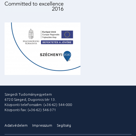
Szegedi Tudományegyetem
6720 Szeged, Dugonics tér 13.
Központi telefonszám: (+36-62) 544-000
Központi fax: (+36-62) 546-371
Adatvédelem
Impresszum
Segítség