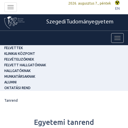
2026. augusztus 7., péntek
Toggle
EN
navigation
Szegedi Tudományegyetem
Toggl
navig
FELVETTEK
KLINIKAI KÖZPONT
FELVÉTELIZŐKNEK
FELVETT HALLGATÓKNAK
HALLGATÓKNAK
MUNKATÁRSAKNAK
ALUMNI
OKTATÁSI REND
Tanrend
Egyetemi tanrend