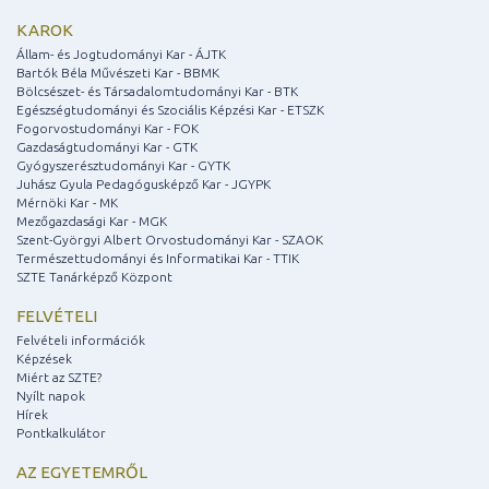
KAROK
Állam- és Jogtudományi Kar - ÁJTK
Bartók Béla Művészeti Kar - BBMK
Bölcsészet- és Társadalomtudományi Kar - BTK
Egészségtudományi és Szociális Képzési Kar - ETSZK
Fogorvostudományi Kar - FOK
Gazdaságtudományi Kar - GTK
Gyógyszerésztudományi Kar - GYTK
Juhász Gyula Pedagógusképző Kar - JGYPK
Mérnöki Kar - MK
Mezőgazdasági Kar - MGK
Szent-Györgyi Albert Orvostudományi Kar - SZAOK
Természettudományi és Informatikai Kar - TTIK
SZTE Tanárképző Központ
FELVÉTELI
Felvételi információk
Képzések
Miért az SZTE?
Nyílt napok
Hírek
Pontkalkulátor
AZ EGYETEMRŐL