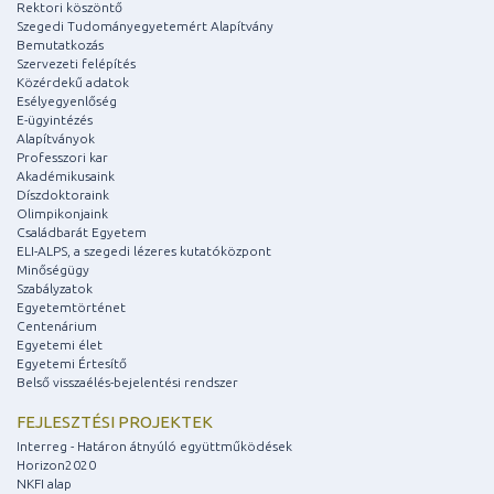
Rektori köszöntő
Szegedi Tudományegyetemért Alapítvány
Bemutatkozás
Szervezeti felépítés
Közérdekű adatok
Esélyegyenlőség
E-ügyintézés
Alapítványok
Professzori kar
Akadémikusaink
Díszdoktoraink
Olimpikonjaink
Családbarát Egyetem
ELI-ALPS, a szegedi lézeres kutatóközpont
Minőségügy
Szabályzatok
Egyetemtörténet
Centenárium
Egyetemi élet
Egyetemi Értesítő
Belső visszaélés-bejelentési rendszer
FEJLESZTÉSI PROJEKTEK
Interreg - Határon átnyúló együttműködések
Horizon2020
NKFI alap