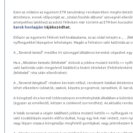
Ezen az oldalon az egyetem ETR tanulmányi rendszerében meghirdetett k
áttöltésre, ennek időpontját az „
Utolsó frissítés dátuma
” szövegnél ellenőr
amelyekhez (akikhez) az adott félévben már történt az ETR-ben kurzushi
karok honlapján
tájékozódhat.
Először az egyetemi félévet kell kiválasztania, ez az oldal tetején a „
… félé
nyílhegyekkel lépegetve lehetséges. Magán a feliraton való kattintás az old
A „
Tanrendi kereső
” mezőbe írt szöveggel általános keresést végezhet egy
Ha a „
Részletes keresési feltételek
” dobozt a jobbra mutató kettős >> nyílh
való kattintás után megjelenő listákból a kívánt tételeket (feltételenként
feltételek
” rész után ellenőrizheti.
A „
Tanrendi böngésző
” részben keresés nélkül, rendezett listákat áttekin
lehet elkezdeni (oktatók, szakok, képzési programok, tanszékek, ill. karok
A böngésző és a kereső többoszlopos eredménylistái általában a különböz
(egyszer az emelkedő, kétszer a csökkenő sorrendhez). Az aktuális rendez
A listák sorainak a végén található jobbra mutató kettős >> nyílhegyek r
való továbblépés esetén előfordulhat, hogy egy link már védett, nem nyi
vagy lépjen vissza a böngészője megfelelő gombjával, vagy jelentkezzen be