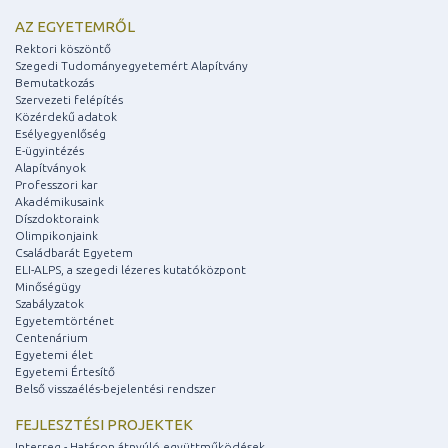
AZ EGYETEMRŐL
Rektori köszöntő
Szegedi Tudományegyetemért Alapítvány
Bemutatkozás
Szervezeti felépítés
Közérdekű adatok
Esélyegyenlőség
E-ügyintézés
Alapítványok
Professzori kar
Akadémikusaink
Díszdoktoraink
Olimpikonjaink
Családbarát Egyetem
ELI-ALPS, a szegedi lézeres kutatóközpont
Minőségügy
Szabályzatok
Egyetemtörténet
Centenárium
Egyetemi élet
Egyetemi Értesítő
Belső visszaélés-bejelentési rendszer
FEJLESZTÉSI PROJEKTEK
Interreg - Határon átnyúló együttműködések