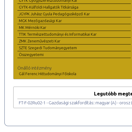
GYTK Gyógyszerésztudományi Kar
GYTK-Külföldi Hallgatók Titkársága
JGYPK Juhász Gyula Pedagógusképző Kar
MGK Mezőgazdasági Kar
MK Mérnöki Kar
TTIK Természettudományi és Informatikai Kar
ZMK Zeneművészeti Kar
SZTE Szegedi Tudományegyetem
Összegyetemi
Önálló intézmény
Gál Ferenc Hittudományi Főiskola
Legutóbb megte
FT-F-02Ru02-1 - Gazdasági szakfordítás: magyar (A) - orosz 