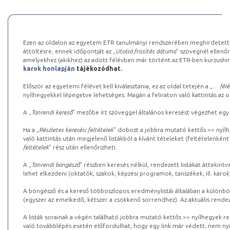
Ezen az oldalon az egyetem ETR tanulmányi rendszerében meghirdetett k
áttöltésre, ennek időpontját az „
Utolsó frissítés dátuma
” szövegnél ellenőr
amelyekhez (akikhez) az adott félévben már történt az ETR-ben kurzushi
karok honlapján
tájékozódhat.
Először az egyetemi félévet kell kiválasztania, ez az oldal tetején a „
… félé
nyílhegyekkel lépegetve lehetséges. Magán a feliraton való kattintás az old
A „
Tanrendi kereső
” mezőbe írt szöveggel általános keresést végezhet egy
Ha a „
Részletes keresési feltételek
” dobozt a jobbra mutató kettős >> nyílh
való kattintás után megjelenő listákból a kívánt tételeket (feltételenként
feltételek
” rész után ellenőrizheti.
A „
Tanrendi böngésző
” részben keresés nélkül, rendezett listákat áttekin
lehet elkezdeni (oktatók, szakok, képzési programok, tanszékek, ill. karok
A böngésző és a kereső többoszlopos eredménylistái általában a különböz
(egyszer az emelkedő, kétszer a csökkenő sorrendhez). Az aktuális rendez
A listák sorainak a végén található jobbra mutató kettős >> nyílhegyek r
való továbblépés esetén előfordulhat, hogy egy link már védett, nem nyi