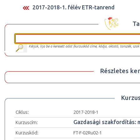
2017-2018-1. félév ETR-tanrend
Ta
Kérjük, írja be a keresett adat (kurzuskód címe, kódja, oktató, tanszék, szak
Részletes ker
Kurzu
Ciklus:
2017-2018-1
Gazdasági szakfordítás: m
Kurzuscím:
Kurzuskód:
FT-F-02Ru02-1