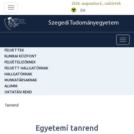
2026. augusztus 6., csütörtök
Toggle
EN
navigation
Szegedi Tudományegyetem
Toggl
navig
FELVETTEK
KLINIKAI KÖZPONT
FELVÉTELIZŐKNEK
FELVETT HALLGATÓKNAK
HALLGATÓKNAK
MUNKATÁRSAKNAK
ALUMNI
OKTATÁSI REND
Tanrend
Egyetemi tanrend