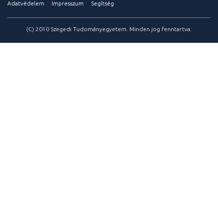
Adatvédelem
Impresszum
Segítség
(C) 2010 Szegedi Tudományegyetem. Minden jog fenntartva.