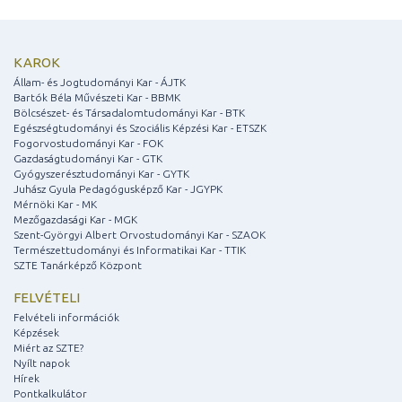
KAROK
Állam- és Jogtudományi Kar - ÁJTK
Bartók Béla Művészeti Kar - BBMK
Bölcsészet- és Társadalomtudományi Kar - BTK
Egészségtudományi és Szociális Képzési Kar - ETSZK
Fogorvostudományi Kar - FOK
Gazdaságtudományi Kar - GTK
Gyógyszerésztudományi Kar - GYTK
Juhász Gyula Pedagógusképző Kar - JGYPK
Mérnöki Kar - MK
Mezőgazdasági Kar - MGK
Szent-Györgyi Albert Orvostudományi Kar - SZAOK
Természettudományi és Informatikai Kar - TTIK
SZTE Tanárképző Központ
FELVÉTELI
Felvételi információk
Képzések
Miért az SZTE?
Nyílt napok
Hírek
Pontkalkulátor