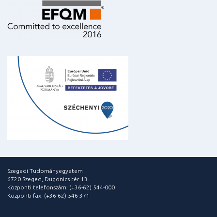
Szegedi Tudományegyetem
6720 Szeged, Dugonics tér 13.
Központi telefonszám: (+36-62) 544-000
Központi fax: (+36-62) 546-371