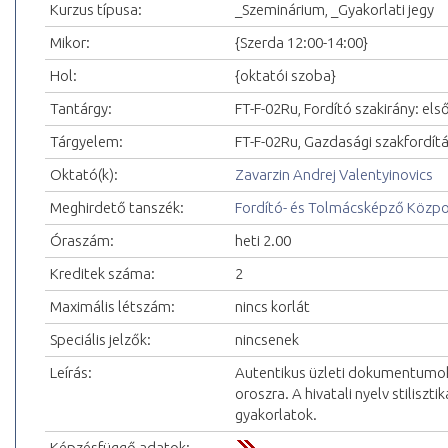
Kurzus típusa:
_Szeminárium, _Gyakorlati jegy
Mikor:
{Szerda 12:00-14:00}
Hol:
{oktatói szoba}
Tantárgy:
FT-F-02Ru, Fordító szakirány: első
Tárgyelem:
FT-F-02Ru, Gazdasági szakfordítás
Oktató(k):
Zavarzin Andrej Valentyinovics
Meghirdető tanszék:
Fordító- és Tolmácsképző Közp
Óraszám:
heti 2.00
Kreditek száma:
2
Maximális létszám:
nincs korlát
Speciális jelzők:
nincsenek
Leírás:
Autentikus üzleti dokumentumok (
oroszra. A hivatali nyelv stilisztik
gyakorlatok.
Képzésfüggő adatok: