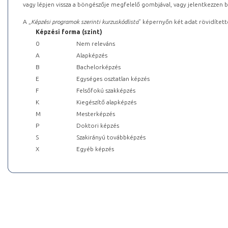
vagy lépjen vissza a böngészője megfelelő gombjával, vagy jelentkezzen be
A „
Képzési programok szerinti kurzuskódlista
” képernyőn két adat rövidített
Képzési forma (szint)
0
Nem releváns
A
Alapképzés
B
Bachelorképzés
E
Egységes osztatlan képzés
F
Felsőfokú szakképzés
K
Kiegészítő alapképzés
M
Mesterképzés
P
Doktori képzés
S
Szakirányú továbbképzés
X
Egyéb képzés