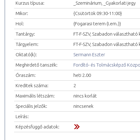
Kurzus típusa:
_Szeminárium, _Gyakorlati jegy
Mikor:
{Csütörtök 09:30-11:00}
Hol:
{Fogarasi terem (I.em.)}
Tantárgy:
FT-F-SZV, Szabadon választható k
Tárgyelem:
FT-F-SZV, Szabadon választható k
Oktató(k):
Sermann Eszter
Meghirdető tanszék:
Fordító- és Tolmácsképző Közp
Óraszám:
heti 2.00
Kreditek száma:
2
Maximális létszám:
nincs korlát
Speciális jelzők:
nincsenek
Leírás:
Képzésfüggő adatok: