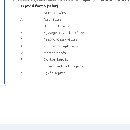
A „
Képzési programok szerinti kurzuskódlista
” képernyőn két adat rövidített
Képzési forma (szint)
0
Nem releváns
A
Alapképzés
B
Bachelorképzés
E
Egységes osztatlan képzés
F
Felsőfokú szakképzés
K
Kiegészítő alapképzés
M
Mesterképzés
P
Doktori képzés
S
Szakirányú továbbképzés
X
Egyéb képzés