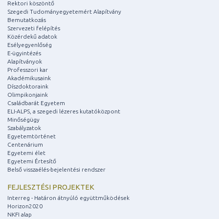
Rektori köszöntő
Szegedi Tudományegyetemért Alapítvány
Bemutatkozás
Szervezeti felépítés
Közérdekű adatok
Esélyegyenlőség
E-ügyintézés
Alapítványok
Professzori kar
Akadémikusaink
Díszdoktoraink
Olimpikonjaink
Családbarát Egyetem
ELI-ALPS, a szegedi lézeres kutatóközpont
Minőségügy
Szabályzatok
Egyetemtörténet
Centenárium
Egyetemi élet
Egyetemi Értesítő
Belső visszaélés-bejelentési rendszer
FEJLESZTÉSI PROJEKTEK
Interreg - Határon átnyúló együttműködések
Horizon2020
NKFI alap