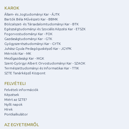
KAROK
Állam- és Jogtudományi Kar - ÁJTK
Bartók Béla Művészeti Kar - BBMK
Bölcsészet- és Társadalomtudományi Kar - BTK
Egészségtudományi és Szociális Képzési Kar - ETSZK
Fogorvostudományi Kar - FOK
Gazdaságtudományi Kar - GTK
Gyógyszerésztudományi Kar - GYTK
Juhász Gyula Pedagógusképző Kar - JGYPK
Mérnöki Kar - MK
Mezőgazdasági Kar - MGK
Szent-Györgyi Albert Orvostudományi Kar - SZAOK
Természettudományi és Informatikai Kar - TTIK
SZTE Tanárképző Központ
FELVÉTELI
Felvételi információk
Képzések
Miért az SZTE?
Nyílt napok
Hírek
Pontkalkulátor
AZ EGYETEMRŐL