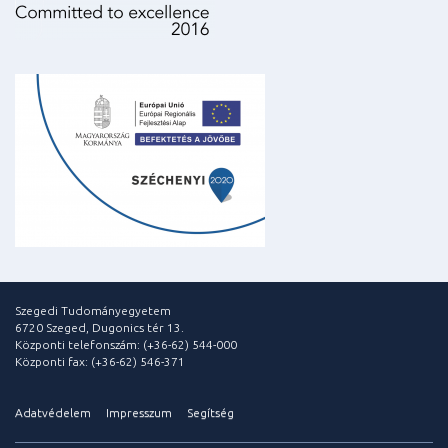
Szegedi Tudományegyetem
6720 Szeged, Dugonics tér 13.
Központi telefonszám: (+36-62) 544-000
Központi fax: (+36-62) 546-371
Adatvédelem
Impresszum
Segítség