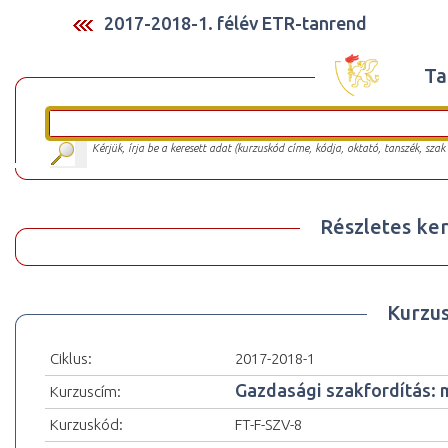
2017-2018-1. félév ETR-tanrend
Ta
Kérjük, írja be a keresett adat (kurzuskód címe, kódja, oktató, tanszék, szak
Részletes ker
Kurzu
Ciklus:
2017-2018-1
Gazdasági szakfordítás: m
Kurzuscím:
Kurzuskód:
FT-F-SZV-8