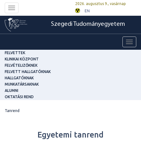
2026. augusztus 9., vasárnap
Toggle
EN
navigation
Szegedi Tudományegyetem
Toggl
navig
FELVETTEK
KLINIKAI KÖZPONT
FELVÉTELIZŐKNEK
FELVETT HALLGATÓKNAK
HALLGATÓKNAK
MUNKATÁRSAKNAK
ALUMNI
OKTATÁSI REND
Tanrend
Egyetemi tanrend