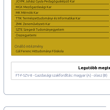
JGYPK Juhász Gyula Pedagógusképző Kar
MGK Mezőgazdasági Kar
MK Mérnöki Kar
TTIK Természettudományi és Informatikai Kar
ZMK Zeneművészeti Kar
SZTE Szegedi Tudományegyetem
Összegyetemi
Önálló intézmény
Gál Ferenc Hittudományi Főiskola
Legutóbb megte
FT-F-SZV-8 - Gazdasági szakfordítás: magyar (A) - olasz (B)