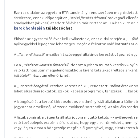
Ezen az oldalon az egyetem ETR tanulmányi rendszerében meghirdetett k
áttöltésre, ennek időpontját az „
Utolsó frissítés dátuma
” szövegnél ellenőr
amelyekhez (akikhez) az adott félévben már történt az ETR-ben kurzushi
karok honlapján
tájékozódhat.
Először az egyetemi félévet kell kiválasztania, ez az oldal tetején a „
… félé
nyílhegyekkel lépegetve lehetséges. Magán a feliraton való kattintás az old
A „
Tanrendi kereső
” mezőbe írt szöveggel általános keresést végezhet egy
Ha a „
Részletes keresési feltételek
” dobozt a jobbra mutató kettős >> nyílh
való kattintás után megjelenő listákból a kívánt tételeket (feltételenként
feltételek
” rész után ellenőrizheti.
A „
Tanrendi böngésző
” részben keresés nélkül, rendezett listákat áttekin
lehet elkezdeni (oktatók, szakok, képzési programok, tanszékek, ill. karok
A böngésző és a kereső többoszlopos eredménylistái általában a különböz
(egyszer az emelkedő, kétszer a csökkenő sorrendhez). Az aktuális rendez
A listák sorainak a végén található jobbra mutató kettős >> nyílhegyek r
való továbblépés esetén előfordulhat, hogy egy link már védett, nem nyi
vagy lépjen vissza a böngészője megfelelő gombjával, vagy jelentkezzen be