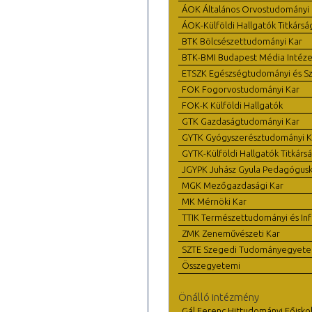
ÁOK Általános Orvostudományi 
ÁOK-Külföldi Hallgatók Titkársá
BTK Bölcsészettudományi Kar
BTK-BMI Budapest Média Intéze
ETSZK Egészségtudományi és Szo
FOK Fogorvostudományi Kar
FOK-K Külföldi Hallgatók
GTK Gazdaságtudományi Kar
GYTK Gyógyszerésztudományi K
GYTK-Külföldi Hallgatók Titkárs
JGYPK Juhász Gyula Pedagógus
MGK Mezőgazdasági Kar
MK Mérnöki Kar
TTIK Természettudományi és Inf
ZMK Zeneművészeti Kar
SZTE Szegedi Tudományegyet
Összegyetemi
Önálló intézmény
Gál Ferenc Hittudományi Főisko