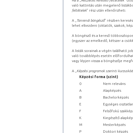
Ha a „
Részletes keresési feltételek
” dob
való kattintás után megjelenő listákbó
feltételek
” rész után ellenőrizheti.
A „
Tanrendi böngésző
” részben keresés
lehet elkezdeni (oktatók, szakok, képz
A böngésző és a kereső többoszlopos 
(egyszer az emelkedő, kétszer a csök
A listák sorainak a végén található j
való továbblépés esetén előfordulhat
vagy lépjen vissza a böngészője megfe
A „
Képzési programok szerinti kurzuskód
Képzési forma (szint)
0
Nem releváns
A
Alapképzés
B
Bachelorképzés
E
Egységes osztatla
F
Felsőfokú szakkép
K
Kiegészítő alapké
M
Mesterképzés
P
Doktori képzés