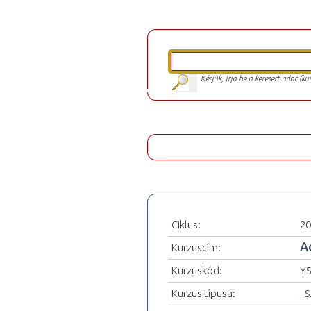
Kérjük, írja be a keresett adat (k
Ciklus:
20
A
Kurzuscím:
Kurzuskód:
YS
Kurzus típusa:
_S