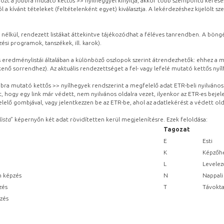
ozt a jobbra mutató kettős >> nyílheggyel kinyitja, akkor több szempontú keresé
l a kívánt tételeket (feltételenként egyet) kiválasztja. A lekérdezéshez kijelölt s
 nélkül, rendezett listákat áttekintve tájékozódhat a féléves tanrendben. A böng
ési programok, tanszékek, ill. karok).
eredménylistái általában a különböző oszlopok szerint átrendezhetők: ehhez a me
kenő sorrendhez). Az aktuális rendezettséget a fel- vagy lefelé mutató kettős nyí
obbra mutató kettős >> nyílhegyek rendszerint a megfelelő adat ETR-beli nyilváno
, hogy egy link már védett, nem nyilvános oldalra vezet, ilyenkor az ETR-es beje
lelő gombjával, vagy jelentkezzen be az ETR-be, ahol az adatlekérést a védett olda
lista
” képernyőn két adat rövidítetten kerül megjelenítésre. Ezek feloldása:
Tagozat
E
Esti
K
Képzőhe
L
Levelez
n képzés
N
Nappali
zés
T
Távokta
pzés