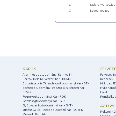
S
Szakirányú tovább
X
Egyéb képzés
KAROK
FELVÉTE
Állam- és Jogtudományi Kar - ÁJTK
Felvételi 
Bartók Béla Művészeti Kar - BBMK
Képzések
Bölcsészet- és Társadalomtudományi Kar - BTK
Miért az S
Egészségtudományi és Szociális Képzési Kar -
Nyílt napo
ETSZK
Hírek
Fogorvostudományi Kar - FOK
Pontkalkul
Gazdaságtudományi Kar - GTK
Gyógyszerésztudományi Kar - GYTK
AZ EGY
Juhász Gyula Pedagógusképző Kar - JGYPK
Rektori kö
Mérnöki Kar - MK
Szegedi T