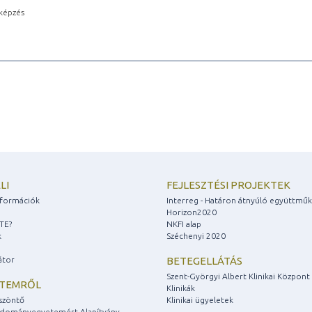
képzés
LI
FEJLESZTÉSI PROJEKTEK
információk
Interreg - Határon átnyúló együttmű
Horizon2020
ZTE?
NKFI alap
k
Széchenyi 2020
átor
BETEGELLÁTÁS
Szent-Györgyi Albert Klinikai Központ
ETEMRŐL
Klinikák
szöntő
Klinikai ügyeletek
udományegyetemért Alapítvány