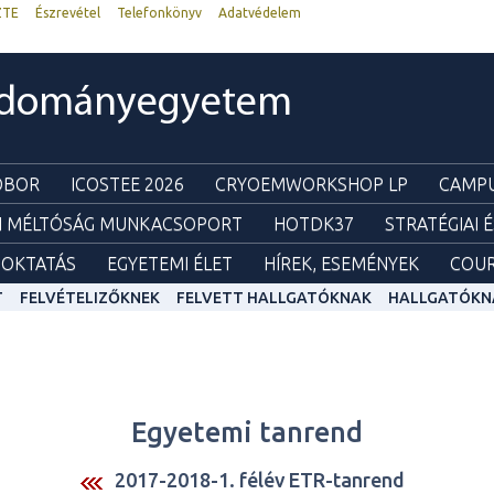
ZTE
Észrevétel
Telefonkönyv
Adatvédelem
udományegyetem
ZOBOR
ICOSTEE 2026
CRYOEMWORKSHOP LP
CAMPU
I MÉLTÓSÁG MUNKACSOPORT
HOTDK37
STRATÉGIAI 
OKTATÁS
EGYETEMI ÉLET
HÍREK, ESEMÉNYEK
COUR
T
FELVÉTELIZŐKNEK
FELVETT HALLGATÓKNAK
HALLGATÓKN
Egyetemi tanrend
2017-2018-1. félév ETR-tanrend