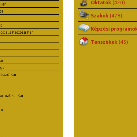
Oktatók
(420)
Kar
ga
Szakok
(478)
t
Képzési programo
ciális Képzési Kar
Tanszékek
(45)
ar
ága
képző Kar
ormatikai Kar
em
la