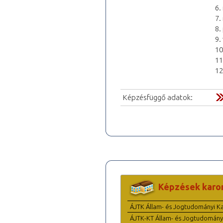
6.
7.
8.
9.
10
11
12
Képzésfüggő adatok:
Képzések karo
ÁJTK Állam- és Jogtudományi K
ÁJTK-KT Állam- és Jogtudomány