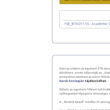
YSE_BTK011-55 - Academic Stu
Ezen az oldalon az egyetem ETR tanu
áttöltésre, ennek időpontját az „
Utols
amelyekhez (akikhez) az adott félév
karok honlapján
tájékozódhat.
Először az egyetemi félévet kell kivála
nyílhegyekkel lépegetve lehetséges. Ma
A „
Tanrendi kereső
” mezőbe írt szöveg