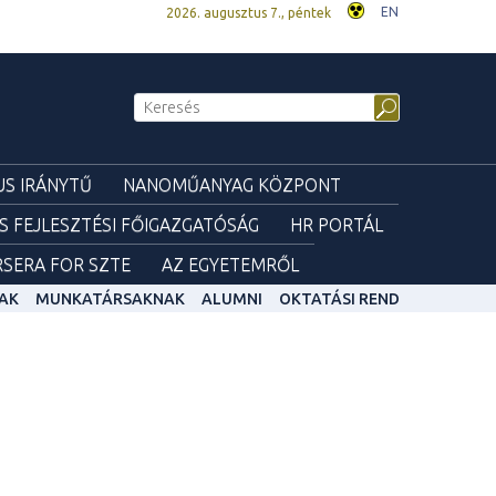
EN
2026. augusztus 7., péntek
S IRÁNYTŰ
NANOMŰANYAG KÖZPONT
ÉS FEJLESZTÉSI FŐIGAZGATÓSÁG
HR PORTÁL
SERA FOR SZTE
AZ EGYETEMRŐL
AK
MUNKATÁRSAKNAK
ALUMNI
OKTATÁSI REND