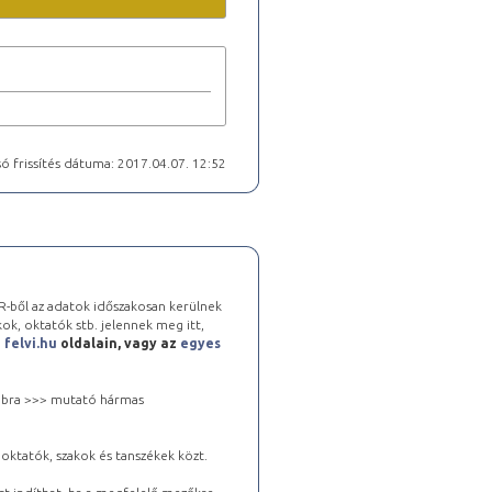
ó frissítés dátuma: 2017.04.07. 12:52
-ből az adatok időszakosan kerülnek
kok, oktatók stb. jelennek meg itt,
a
felvi.hu
oldalain, vagy az
egyes
 jobbra >>> mutató hármas
oktatók, szakok és tanszékek közt.