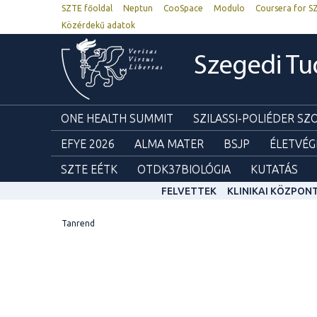
SZTE főoldal
Neptun
CooSpace
Modulo
Coursera for S
Közérdekű adatok
Szegedi T
ONE HEALTH SUMMIT
SZILASSI-POLIÉDER S
EFYE 2026
ALMA MATER
BSJP
ÉLETVÉG
SZTE EÉTK
OTDK37BIOLÓGIA
KUTATÁS
FELVETTEK
KLINIKAI KÖZPON
Tanrend