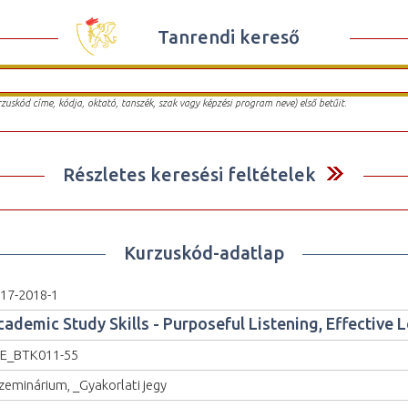
Tanrendi kereső
urzuskód címe, kódja, oktató, tanszék, szak vagy képzési program neve) első betűit.
Részletes keresési feltételek
Kurzuskód-adatlap
17-2018-1
cademic Study Skills - Purposeful Listening, Effective 
E_BTK011-55
zeminárium, _Gyakorlati jegy