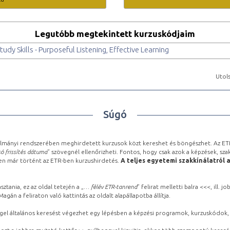
Legutóbb megtekintett kurzuskódjaim
dy Skills - Purposeful Listening, Effective Learning
Utols
Súgó
lmányi rendszerében meghirdetett kurzusok közt kereshet és böngészhet. Az ETR
ó frissítés dátuma
” szövegnél ellenőrizheti. Fontos, hogy csak azok a képzések, sza
ben már történt az ETR-ben kurzushirdetés.
A teljes egyetemi szakkínálatról 
sztania, ez az oldal tetején a „
… félév ETR-tanrend
” felirat melletti balra <<<, ill.
gán a feliraton való kattintás az oldalt alapállapotba állítja.
gel általános keresést végezhet egy lépésben a képzési programok, kurzuskódok, 