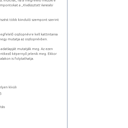
st indíthat, ha a megfelelő mezőkre
zempontokat a „
Kiválasztott keresési
észést több kiinduló szempont szerint
gfelelő oszlopnévre kell kattintania
lhegy mutatja az oszlopnévben.
s adatlapját mutatják meg. Az ezen
lentkező képernyő jelenik meg. Ekkor
lakon is folytathatja.
lyen kívüli
ő
tás