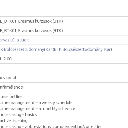
E_BTK01, Erasmus kurzusok (BTK)
E_BTK01, Erasmus kurzusok (BTK)
arvas Júlia Judit
K Bölcsészettudományi Kar
(
BTK Bölcsészettudományi Kar
)
ti 2.00
ncs korlát
nfirmálandó
urse outline:
 time-management -- a weekly schedule
 time-management -- a monthly schedule
 note-taking -- basics
 active listening
 note-taking -- abbreviations, complementing/correcting