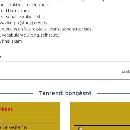
 note-taking -- reading notes
 mid-term exam
 personal learning styles
 working in (study) groups
. working on future plans, exam taking strategies
. vocabulary building, self-study
. final exam
Utols
Tanrendi böngésző
nként
ar
i Kar Kecskemét