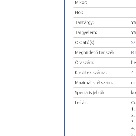
Mikor:
Hol:
Tantárgy:
YS
Tárgyelem:
YS
Oktató(k):
Sz
Meghirdető tanszék:
BT
Óraszám:
he
Kreditek száma:
4
Maximális létszám:
ni
Speciális jelzők:
ko
Leírás:
Co
1.
2.
3.
4.
5.