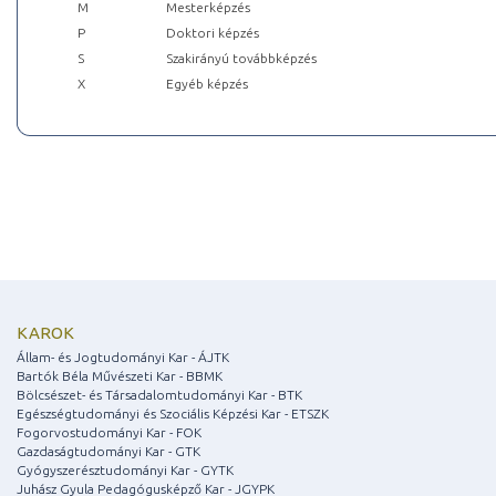
M
Mesterképzés
P
Doktori képzés
S
Szakirányú továbbképzés
X
Egyéb képzés
KAROK
Állam- és Jogtudományi Kar - ÁJTK
Bartók Béla Művészeti Kar - BBMK
Bölcsészet- és Társadalomtudományi Kar - BTK
Egészségtudományi és Szociális Képzési Kar - ETSZK
Fogorvostudományi Kar - FOK
Gazdaságtudományi Kar - GTK
Gyógyszerésztudományi Kar - GYTK
Juhász Gyula Pedagógusképző Kar - JGYPK