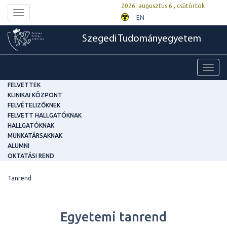
2026. augusztus 6., csütörtök
Toggle
EN
navigation
Szegedi Tudományegyetem
Toggl
navig
FELVETTEK
KLINIKAI KÖZPONT
FELVÉTELIZŐKNEK
FELVETT HALLGATÓKNAK
HALLGATÓKNAK
MUNKATÁRSAKNAK
ALUMNI
OKTATÁSI REND
Tanrend
Egyetemi tanrend