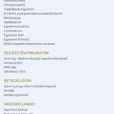
Díszdoktoraink
Olimpikonjaink
Családbarát Egyetem
ELI-ALPS, a szegedi lézeres kutatóközpont
Minőségügy
Szabályzatok
Egyetemtörténet
Centenárium
Egyetemi élet
Egyetemi Értesítő
Belső visszaélés-bejelentési rendszer
FEJLESZTÉSI PROJEKTEK
Interreg - Határon átnyúló együttműködések
Horizon2020
NKFI alap
Széchenyi 2020
BETEGELLÁTÁS
Szent-Györgyi Albert Klinikai Központ
Klinikák
Klinikai ügyeletek
HASZNOS LINKEK
Egyetemi klubok
Klebelsberg Könyvtár