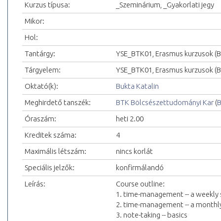
Kurzus típusa:
_Szeminárium, _Gyakorlati jegy
Mikor:
Hol:
Tantárgy:
YSE_BTK01, Erasmus kurzusok (
Tárgyelem:
YSE_BTK01, Erasmus kurzusok (
Oktató(k):
Bukta Katalin
Meghirdető tanszék:
BTK Bölcsészettudományi Kar
(
B
Óraszám:
heti 2.00
Kreditek száma:
4
Maximális létszám:
nincs korlát
Speciális jelzők:
konfirmálandó
Leírás:
Course outline:
1. time-management -- a weekly
2. time-management -- a monthl
3. note-taking -- basics