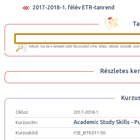
2017-2018-1. félév ETR-tanrend
Ta
Kérjük, írja be a keresett adat (kurzuskód címe, kódja, oktató, tanszék, szak
Részletes ker
Kurzu
Ciklus:
2017-2018-1
Academic Study Skills - P
Kurzuscím:
Kurzuskód:
YSE_BTK011-50