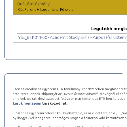
Önálló intézmény
Gál Ferenc Hittudományi Főiskola
Legutóbb megte
YSE_BTK011-50 - Academic Study Skills - Purposeful Listenin
Ezen az oldalon az egyetem ETR tanulmányi rendszerében meghirdetett k
áttöltésre, ennek időpontját az „
Utolsó frissítés dátuma
” szövegnél ellenőr
amelyekhez (akikhez) az adott félévben már történt az ETR-ben kurzushi
karok honlapján
tájékozódhat.
Először az egyetemi félévet kell kiválasztania, ez az oldal tetején a „
… félé
nyílhegyekkel lépegetve lehetséges. Magán a feliraton való kattintás az old