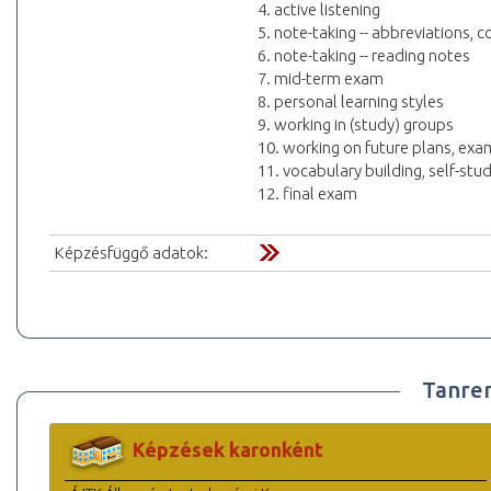
4. active listening
5. note-taking -- abbreviations,
6. note-taking -- reading notes
7. mid-term exam
8. personal learning styles
9. working in (study) groups
10. working on future plans, exa
11. vocabulary building, self-stu
12. final exam
Képzésfüggő adatok:
Tanre
Képzések karonként