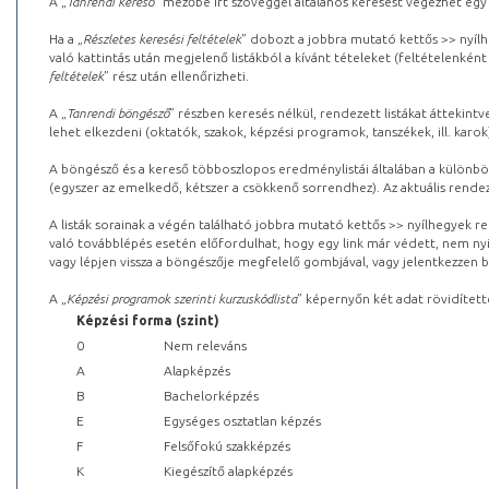
A „
Tanrendi kereső
” mezőbe írt szöveggel általános keresést végezhet egy
Ha a „
Részletes keresési feltételek
” dobozt a jobbra mutató kettős >> nyílh
való kattintás után megjelenő listákból a kívánt tételeket (feltételenként
feltételek
” rész után ellenőrizheti.
A „
Tanrendi böngésző
” részben keresés nélkül, rendezett listákat áttekin
lehet elkezdeni (oktatók, szakok, képzési programok, tanszékek, ill. karok
A böngésző és a kereső többoszlopos eredménylistái általában a különböz
(egyszer az emelkedő, kétszer a csökkenő sorrendhez). Az aktuális rendez
A listák sorainak a végén található jobbra mutató kettős >> nyílhegyek r
való továbblépés esetén előfordulhat, hogy egy link már védett, nem nyi
vagy lépjen vissza a böngészője megfelelő gombjával, vagy jelentkezzen be
A „
Képzési programok szerinti kurzuskódlista
” képernyőn két adat rövidített
Képzési forma (szint)
0
Nem releváns
A
Alapképzés
B
Bachelorképzés
E
Egységes osztatlan képzés
F
Felsőfokú szakképzés
K
Kiegészítő alapképzés