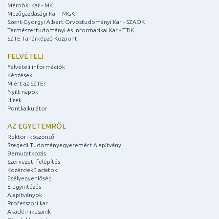
Mérnöki Kar - MK
Mezőgazdasági Kar - MGK
Szent-Györgyi Albert Orvostudományi Kar - SZAOK
Természettudományi és Informatikai Kar - TTIK
SZTE Tanárképző Központ
FELVÉTELI
Felvételi információk
Képzések
Miért az SZTE?
Nyílt napok
Hírek
Pontkalkulátor
AZ EGYETEMRŐL
Rektori köszöntő
Szegedi Tudományegyetemért Alapítvány
Bemutatkozás
Szervezeti felépítés
Közérdekű adatok
Esélyegyenlőség
E-ügyintézés
Alapítványok
Professzori kar
Akadémikusaink