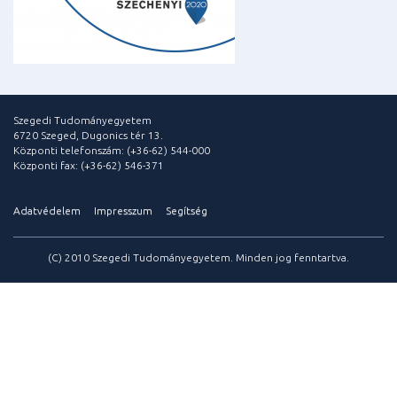
Szegedi Tudományegyetem
6720 Szeged, Dugonics tér 13.
Központi telefonszám: (+36-62) 544-000
Központi fax: (+36-62) 546-371
Adatvédelem
Impresszum
Segítség
(C) 2010 Szegedi Tudományegyetem. Minden jog fenntartva.