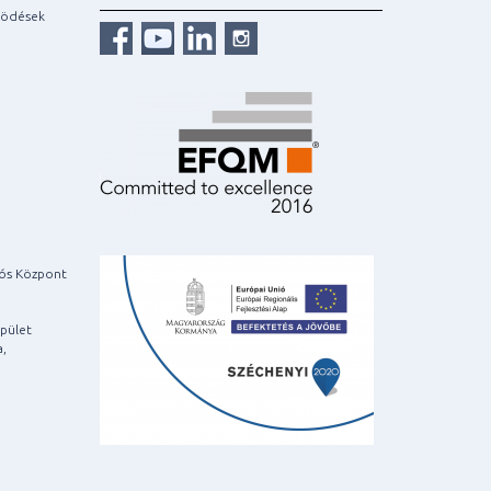
ködések
iós Központ
pület
a,