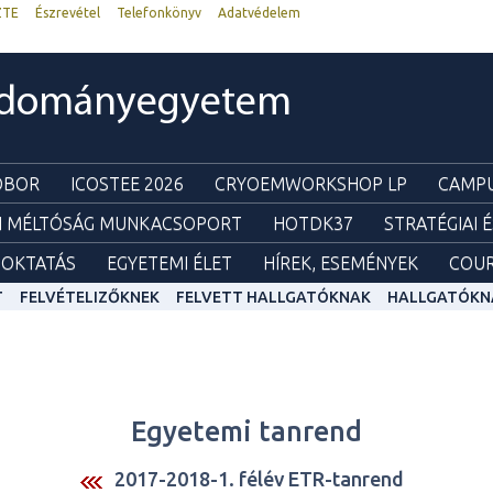
ZTE
Észrevétel
Telefonkönyv
Adatvédelem
udományegyetem
ZOBOR
ICOSTEE 2026
CRYOEMWORKSHOP LP
CAMPU
I MÉLTÓSÁG MUNKACSOPORT
HOTDK37
STRATÉGIAI 
OKTATÁS
EGYETEMI ÉLET
HÍREK, ESEMÉNYEK
COUR
T
FELVÉTELIZŐKNEK
FELVETT HALLGATÓKNAK
HALLGATÓKN
Egyetemi tanrend
2017-2018-1. félév ETR-tanrend