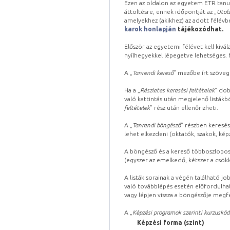
Ezen az oldalon az egyetem ETR tanu
áttöltésre, ennek időpontját az „
Utols
amelyekhez (akikhez) az adott félév
karok honlapján
tájékozódhat.
Először az egyetemi félévet kell kivála
nyílhegyekkel lépegetve lehetséges. Ma
A „
Tanrendi kereső
” mezőbe írt szöveg
Ha a „
Részletes keresési feltételek
” dob
való kattintás után megjelenő listákbó
feltételek
” rész után ellenőrizheti.
A „
Tanrendi böngésző
” részben keresés
lehet elkezdeni (oktatók, szakok, képz
A böngésző és a kereső többoszlopos 
(egyszer az emelkedő, kétszer a csök
A listák sorainak a végén található j
való továbblépés esetén előfordulhat
vagy lépjen vissza a böngészője megfe
A „
Képzési programok szerinti kurzuskód
Képzési forma (szint)