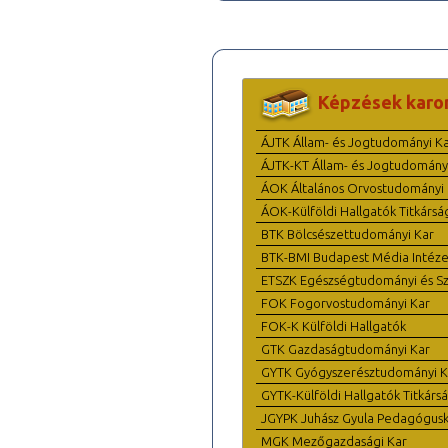
Képzések karo
ÁJTK Állam- és Jogtudományi K
ÁJTK-KT Állam- és Jogtudomány
ÁOK Általános Orvostudományi 
ÁOK-Külföldi Hallgatók Titkársá
BTK Bölcsészettudományi Kar
BTK-BMI Budapest Média Intéze
ETSZK Egészségtudományi és Szo
FOK Fogorvostudományi Kar
FOK-K Külföldi Hallgatók
GTK Gazdaságtudományi Kar
GYTK Gyógyszerésztudományi K
GYTK-Külföldi Hallgatók Titkárs
JGYPK Juhász Gyula Pedagógus
MGK Mezőgazdasági Kar