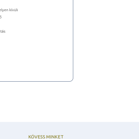
lyen kívüli
ő
tás
KÖVESS MINKET