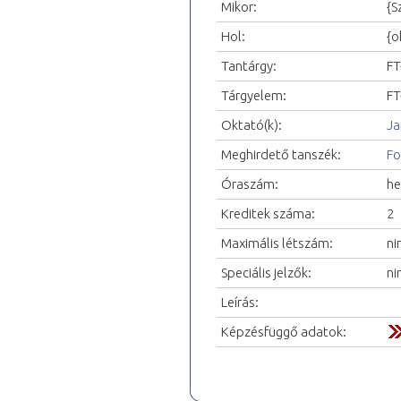
Mikor:
{S
Hol:
{o
Tantárgy:
FT
Tárgyelem:
FT
Oktató(k):
Ja
Meghirdető tanszék:
Fo
Óraszám:
he
Kreditek száma:
2
Maximális létszám:
ni
Speciális jelzők:
ni
Leírás:
Képzésfüggő adatok: