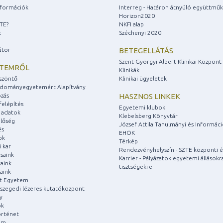
információk
Interreg - Határon átnyúló együttmű
Horizon2020
ZTE?
NKFI alap
k
Széchenyi 2020
átor
BETEGELLÁTÁS
Szent-Györgyi Albert Klinikai Központ
ETEMRŐL
Klinikák
szöntő
Klinikai ügyeletek
udományegyetemért Alapítvány
zás
HASZNOS LINKEK
felépítés
Egyetemi klubok
 adatok
Klebelsberg Könyvtár
lőség
József Attila Tanulmányi és Informác
és
EHÖK
ok
Térkép
 kar
Rendezvényhelyszín - SZTE központi é
saink
Karrier - Pályázatok egyetemi állásokr
aink
tisztségekre
aink
át Egyetem
a szegedi lézeres kutatóközpont
y
ok
rténet
um