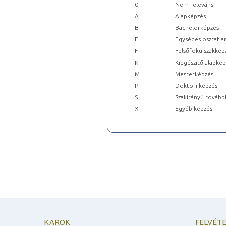
0
Nem releváns
A
Alapképzés
B
Bachelorképzés
E
Egységes osztatla
F
Felsőfokú szakkép
K
Kiegészítő alapké
M
Mesterképzés
P
Doktori képzés
S
Szakirányú tovább
X
Egyéb képzés
KAROK
FELVÉTE