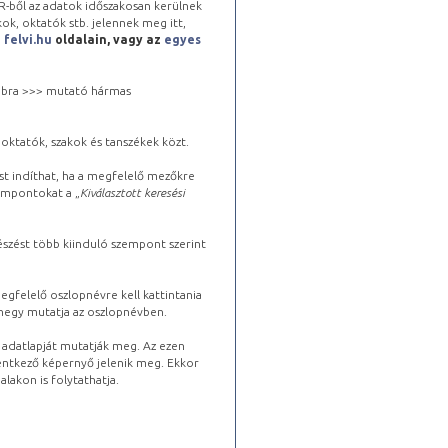
-ből az adatok időszakosan kerülnek
kok, oktatók stb. jelennek meg itt,
a
felvi.hu
oldalain, vagy az
egyes
 jobbra >>> mutató hármas
oktatók, szakok és tanszékek közt.
st indíthat, ha a megfelelő mezőkre
zempontokat a „
Kiválasztott keresési
észést több kiinduló szempont szerint
gfelelő oszlopnévre kell kattintania
lhegy mutatja az oszlopnévben.
s adatlapját mutatják meg. Az ezen
lentkező képernyő jelenik meg. Ekkor
lakon is folytathatja.