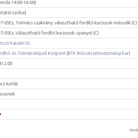
zerda 14:00-16:00}
ktatói szoba}
-T-05Es, Tolmács szakirány: választható fordító kurzusok második (C)
-T-05Es, Választható fordító kurzusok: spanyol (C)
ncsó Katalin Dr.
rdító- és Tolmácsképző Központ
(
BTK Bölcsészettudományi Kar
)
ti 2.00
ncs korlát
ncsenek
Utols