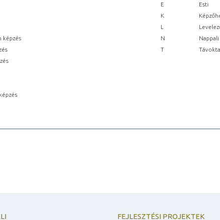
E
Esti
K
Képzőhe
L
Levelez
n képzés
N
Nappali
zés
T
Távokta
pzés
képzés
LI
FEJLESZTÉSI PROJEKTEK