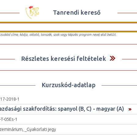
Tanrendi kereső
urzuskód címe, kódja, oktató, tanszék, szak vagy képzési program neve) első betűit.
Részletes keresési feltételek
Kurzuskód-adatlap
17-2018-1
azdasági szakfordítás: spanyol (B, C) - magyar (A)
-T-05Es-1
zeminárium, _Gyakorlati jegy