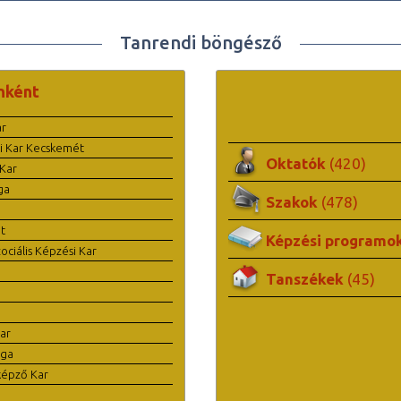
Tanrendi böngésző
nként
ar
i Kar Kecskemét
Oktatók
(420)
Kar
ga
Szakok
(478)
t
Képzési programo
ciális Képzési Kar
Tanszékek
(45)
ar
ága
képző Kar