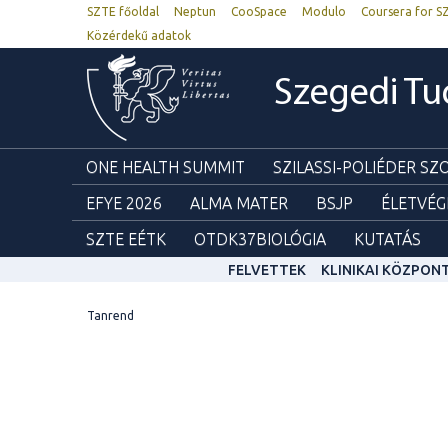
SZTE főoldal
Neptun
CooSpace
Modulo
Coursera for S
Közérdekű adatok
Szegedi T
ONE HEALTH SUMMIT
SZILASSI-POLIÉDER S
EFYE 2026
ALMA MATER
BSJP
ÉLETVÉG
SZTE EÉTK
OTDK37BIOLÓGIA
KUTATÁS
FELVETTEK
KLINIKAI KÖZPON
Tanrend