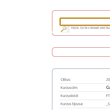
Kérjük, írja be a keresett adat (k
Ciklus:
20
G
Kurzuscím:
Kurzuskód:
FT
Kurzus típusa:
_S