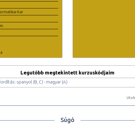
ormatikai Kar
em
la
Legutóbb megtekintett kurzuskódjaim
ordítás: spanyol (B, C) - magyar (A)
Utols
Súgó