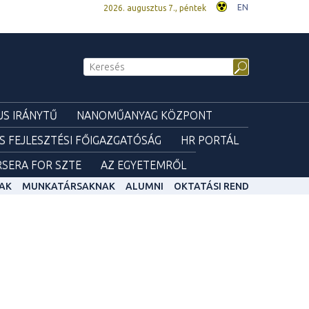
EN
2026. augusztus 7., péntek
S IRÁNYTŰ
NANOMŰANYAG KÖZPONT
ÉS FEJLESZTÉSI FŐIGAZGATÓSÁG
HR PORTÁL
SERA FOR SZTE
AZ EGYETEMRŐL
AK
MUNKATÁRSAKNAK
ALUMNI
OKTATÁSI REND