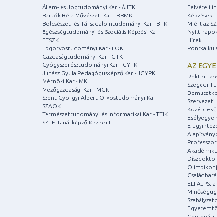
Állam- és Jogtudományi Kar - ÁJTK
Felvételi 
Bartók Béla Művészeti Kar - BBMK
Képzések
Bölcsészet- és Társadalomtudományi Kar - BTK
Miért az S
Egészségtudományi és Szociális Képzési Kar -
Nyílt napo
ETSZK
Hírek
Fogorvostudományi Kar - FOK
Pontkalkul
Gazdaságtudományi Kar - GTK
Gyógyszerésztudományi Kar - GYTK
AZ EGY
Juhász Gyula Pedagógusképző Kar - JGYPK
Rektori kö
Mérnöki Kar - MK
Szegedi T
Mezőgazdasági Kar - MGK
Bemutatko
Szent-Györgyi Albert Orvostudományi Kar -
Szervezeti 
SZAOK
Közérdekű
Természettudományi és Informatikai Kar - TTIK
Esélyegyen
SZTE Tanárképző Központ
E-ügyintéz
Alapítvány
Professzori
Akadémiku
Díszdoktor
Olimpikonj
Családbar
ELI-ALPS, 
Minőségüg
Szabályzat
Egyetemtö
Centenári