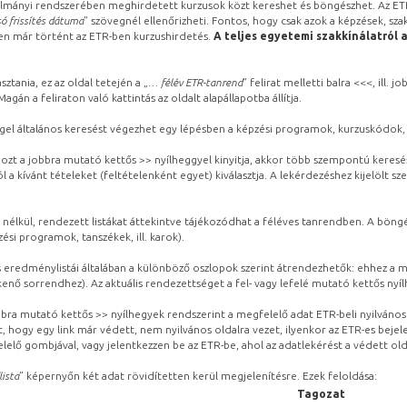
lmányi rendszerében meghirdetett kurzusok közt kereshet és böngészhet. Az ETR
ó frissítés dátuma
” szövegnél ellenőrizheti. Fontos, hogy csak azok a képzések, sza
ben már történt az ETR-ben kurzushirdetés.
A teljes egyetemi szakkínálatról 
sztania, ez az oldal tetején a „
… félév ETR-tanrend
” felirat melletti balra <<<, ill.
gán a feliraton való kattintás az oldalt alapállapotba állítja.
gel általános keresést végezhet egy lépésben a képzési programok, kurzuskódok, 
ozt a jobbra mutató kettős >> nyílheggyel kinyitja, akkor több szempontú keresé
l a kívánt tételeket (feltételenként egyet) kiválasztja. A lekérdezéshez kijelölt s
 nélkül, rendezett listákat áttekintve tájékozódhat a féléves tanrendben. A böng
ési programok, tanszékek, ill. karok).
eredménylistái általában a különböző oszlopok szerint átrendezhetők: ehhez a me
kenő sorrendhez). Az aktuális rendezettséget a fel- vagy lefelé mutató kettős nyí
obbra mutató kettős >> nyílhegyek rendszerint a megfelelő adat ETR-beli nyilváno
, hogy egy link már védett, nem nyilvános oldalra vezet, ilyenkor az ETR-es beje
lelő gombjával, vagy jelentkezzen be az ETR-be, ahol az adatlekérést a védett olda
lista
” képernyőn két adat rövidítetten kerül megjelenítésre. Ezek feloldása:
Tagozat