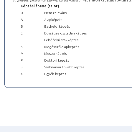
A „
Képzési programok szerinti kurzuskódlista
” képernyőn két adat rövidített
Képzési forma (szint)
0
Nem releváns
A
Alapképzés
B
Bachelorképzés
E
Egységes osztatlan képzés
F
Felsőfokú szakképzés
K
Kiegészítő alapképzés
M
Mesterképzés
P
Doktori képzés
S
Szakirányú továbbképzés
X
Egyéb képzés