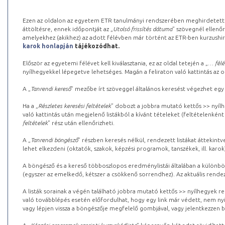
Ezen az oldalon az egyetem ETR tanulmányi rendszerében meghirdetett k
áttöltésre, ennek időpontját az „
Utolsó frissítés dátuma
” szövegnél ellenőr
amelyekhez (akikhez) az adott félévben már történt az ETR-ben kurzushi
karok honlapján
tájékozódhat.
Először az egyetemi félévet kell kiválasztania, ez az oldal tetején a „
… félé
nyílhegyekkel lépegetve lehetséges. Magán a feliraton való kattintás az old
A „
Tanrendi kereső
” mezőbe írt szöveggel általános keresést végezhet egy
Ha a „
Részletes keresési feltételek
” dobozt a jobbra mutató kettős >> nyílh
való kattintás után megjelenő listákból a kívánt tételeket (feltételenként
feltételek
” rész után ellenőrizheti.
A „
Tanrendi böngésző
” részben keresés nélkül, rendezett listákat áttekin
lehet elkezdeni (oktatók, szakok, képzési programok, tanszékek, ill. karok
A böngésző és a kereső többoszlopos eredménylistái általában a különböz
(egyszer az emelkedő, kétszer a csökkenő sorrendhez). Az aktuális rendez
A listák sorainak a végén található jobbra mutató kettős >> nyílhegyek r
való továbblépés esetén előfordulhat, hogy egy link már védett, nem nyi
vagy lépjen vissza a böngészője megfelelő gombjával, vagy jelentkezzen be