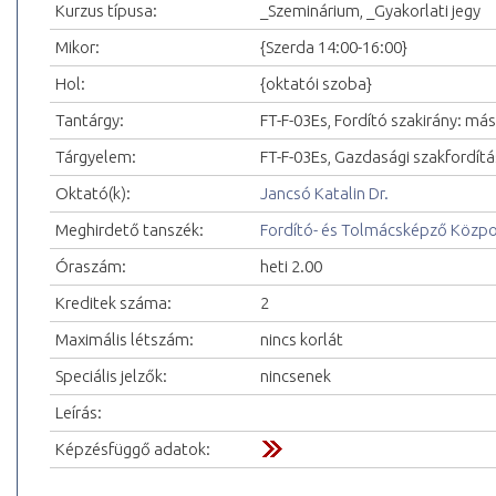
Kurzus típusa:
_Szeminárium, _Gyakorlati jegy
Mikor:
{Szerda 14:00-16:00}
Hol:
{oktatói szoba}
Tantárgy:
FT-F-03Es, Fordító szakirány: más
Tárgyelem:
FT-F-03Es, Gazdasági szakfordítás
Oktató(k):
Jancsó Katalin Dr.
Meghirdető tanszék:
Fordító- és Tolmácsképző Közp
Óraszám:
heti 2.00
Kreditek száma:
2
Maximális létszám:
nincs korlát
Speciális jelzők:
nincsenek
Leírás:
Képzésfüggő adatok: