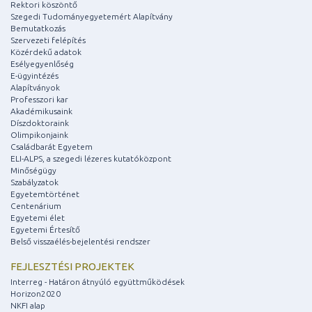
Rektori köszöntő
Szegedi Tudományegyetemért Alapítvány
Bemutatkozás
Szervezeti felépítés
Közérdekű adatok
Esélyegyenlőség
E-ügyintézés
Alapítványok
Professzori kar
Akadémikusaink
Díszdoktoraink
Olimpikonjaink
Családbarát Egyetem
ELI-ALPS, a szegedi lézeres kutatóközpont
Minőségügy
Szabályzatok
Egyetemtörténet
Centenárium
Egyetemi élet
Egyetemi Értesítő
Belső visszaélés-bejelentési rendszer
FEJLESZTÉSI PROJEKTEK
Interreg - Határon átnyúló együttműködések
Horizon2020
NKFI alap