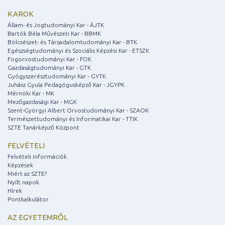
KAROK
Állam- és Jogtudományi Kar - ÁJTK
Bartók Béla Művészeti Kar - BBMK
Bölcsészet- és Társadalomtudományi Kar - BTK
Egészségtudományi és Szociális Képzési Kar - ETSZK
Fogorvostudományi Kar - FOK
Gazdaságtudományi Kar - GTK
Gyógyszerésztudományi Kar - GYTK
Juhász Gyula Pedagógusképző Kar - JGYPK
Mérnöki Kar - MK
Mezőgazdasági Kar - MGK
Szent-Györgyi Albert Orvostudományi Kar - SZAOK
Természettudományi és Informatikai Kar - TTIK
SZTE Tanárképző Központ
FELVÉTELI
Felvételi információk
Képzések
Miért az SZTE?
Nyílt napok
Hírek
Pontkalkulátor
AZ EGYETEMRŐL