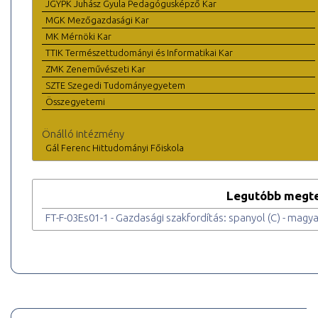
JGYPK Juhász Gyula Pedagógusképző Kar
MGK Mezőgazdasági Kar
MK Mérnöki Kar
TTIK Természettudományi és Informatikai Kar
ZMK Zeneművészeti Kar
SZTE Szegedi Tudományegyetem
Összegyetemi
Önálló intézmény
Gál Ferenc Hittudományi Főiskola
Legutóbb megte
FT-F-03Es01-1 - Gazdasági szakfordítás: spanyol (C) - magya