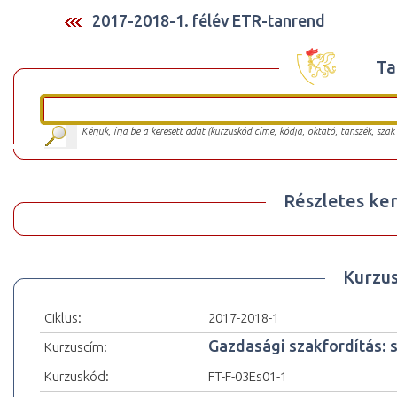
2017-2018-1. félév ETR-tanrend
Ta
Kérjük, írja be a keresett adat (kurzuskód címe, kódja, oktató, tanszék, szak
Részletes ker
Kurzu
Ciklus:
2017-2018-1
Gazdasági szakfordítás: s
Kurzuscím:
Kurzuskód:
FT-F-03Es01-1