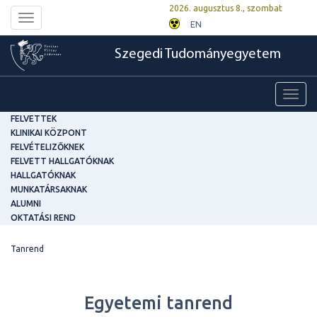
2026. augusztus 8., szombat
Toggle
EN
navigation
Szegedi Tudományegyetem
Toggl
navig
FELVETTEK
KLINIKAI KÖZPONT
FELVÉTELIZŐKNEK
FELVETT HALLGATÓKNAK
HALLGATÓKNAK
MUNKATÁRSAKNAK
ALUMNI
OKTATÁSI REND
Tanrend
Egyetemi tanrend