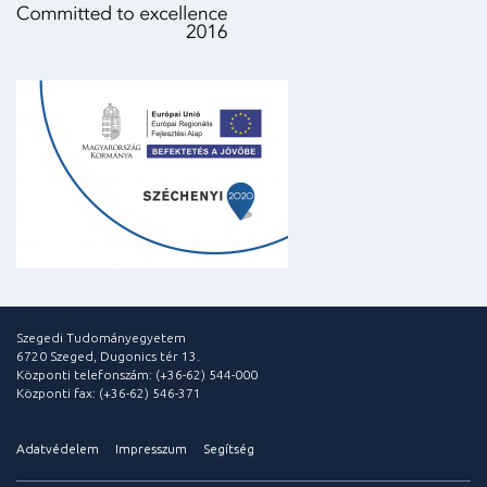
Szegedi Tudományegyetem
6720 Szeged, Dugonics tér 13.
Központi telefonszám: (+36-62) 544-000
Központi fax: (+36-62) 546-371
Adatvédelem
Impresszum
Segítség